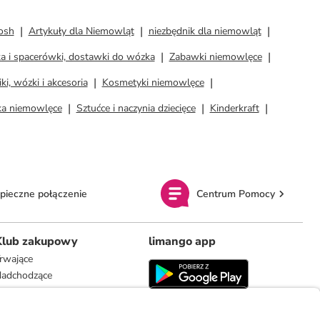
osh
Artykuły dla Niemowląt
niezbędnik dla niemowląt
a i spacerówki, dostawki do wózka
Zabawki niemowlęce
iki, wózki i akcesoria
Kosmetyki niemowlęce
ka niemowlęce
Sztućce i naczynia dziecięce
Kinderkraft
pieczne połączenie
Centrum Pomocy
Klub zakupowy
limango app
rwające
adchodzące