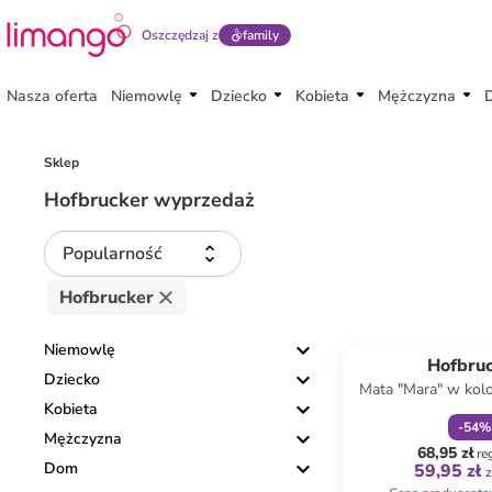
Oszczędzaj z
family
Nasza oferta
Niemowlę
Dziecko
Kobieta
Mężczyzna
Sklep
Hofbrucker wyprzedaż
Popularność
Hofbrucker
zniżka
f
Niemowlę
Hofbru
Dziecko
Mata "Mara" w kolo
Kobieta
do przewi
-
54
%
Mężczyzna
68,95 zł
re
Dom
59,95 zł
z