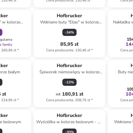
130,46 zł
*
Cena producenta
:
130,46 zł
*
Cena pr
amily
cker
Hofbrucker
" w kolorze
Wełniane buty "Elias" w kolorze
Nakładka 
ym
jasnoróżowym do raczkowania
fote
-
34
%
154
egularna
85,95 zł
144
z family
260,96 zł
*
Cena producenta
:
130,46 zł
*
Cena pr
cker
Hofbrucker
orze białym
Śpiworek niemowlęcy w kolorze
Buty ni
zielonym - 2 TOG
-
13
%
109
 zł
180,91 zł
104
od
:
224,96 zł
*
Cena producenta
:
208,76 zł
*
Cena pr
cker
Hofbrucker
ze beżowym
Wyściółka w kolorze beżowym - 72
Wełniane 
x 35 cm
szary
-
30
%