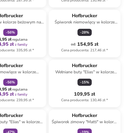
oducenta
:
287,95 zł
*
Cena producenta
:
130,46 zł
*
zniżka
family
Hofbrucker
Hofbrucker
w kolorze beżowym na
Śpiworek niemowlęcy w kolorze
lik - dł. 100 cm
beżowym - 2 TOG
-
56
%
-
28
%
,95 zł
regularna
,95 zł
154,95 zł
od
:
z family
oducenta
:
335,95 zł
*
Cena producenta
:
217,46 zł
*
zniżka
family
Hofbrucker
Hofbrucker
emowlęce w kolorze
Wełniane buty "Elias" w kolorze
brązowym
granatowym do raczkowania
-
56
%
-
15
%
,95 zł
regularna
,95 zł
109,95 zł
z family
oducenta
:
239,95 zł
*
Cena producenta
:
130,46 zł
*
zniżka
family
zniżka
family
Hofbrucker
Hofbrucker
buty "Elias" w kolorze
Śpiworek zimowy "Matti" w kolorze
m do raczkowania
zielonym z nóżkami - 2 TOG
-
47
%
-
19
%