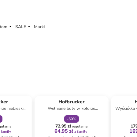
Dom
SALE
Marki
amily
zniżka
family
cker
Hofbrucker
rze niebieskim
Wełniane buty w kolorze
Wyściółka 
jania
jagodowym dla dzieci
-
50
%
72,95 zł
179
gularna
regularna
64,95 zł
169
 family
z family