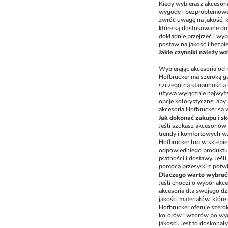
Kiedy wybierasz akcesori
wygody i bezproblemowego
zwróć uwagę na jakość, k
które są dostosowane do w
dokładnie przejrzeć i wyb
postaw na jakość i bezpi
Jakie czynniki należy 
Wybierając akcesoria od 
Hofbrucker ma szeroką g
szczególną starannością
używa wyłącznie najwyższ
opcje kolorystyczne, aby
akcesoria Hofbrucker są 
Jak dokonać zakupu i s
Jeśli szukasz akcesoriów 
trendy i komfortowych w
Hofbrucker lub w sklepie
odpowiedniego produktu.
płatności i dostawy. Jeś
pomocą przesyłki z potw
Dlaczego warto wybrać 
Jeśli chodzi o wybór akc
akcesoria dla swojego dz
jakości materiałów, któr
Hofbrucker oferuje szero
kolorów i wzorów po wygo
jakości. Jest to doskonał