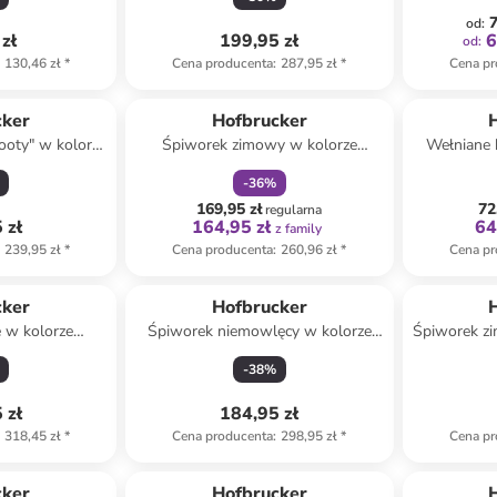
7
od
:
zł
199,95 zł
6
od
:
130,46 zł
*
Cena producenta
:
287,95 zł
*
Cena pr
zniżka
family
cker
Hofbrucker
ooty" w kolorze
Śpiworek zimowy w kolorze
Wełniane 
owym
beżowym z nóżkami
jasnob
-
36
%
169,95 zł
72
regularna
 zł
164,95 zł
64
z family
239,95 zł
*
Cena producenta
:
260,96 zł
*
Cena pr
cker
Hofbrucker
e w kolorze
Śpiworek niemowlęcy w kolorze
Śpiworek zi
wym
beżowym - 2 TOG
zielony
-
38
%
 zł
184,95 zł
318,45 zł
*
Cena producenta
:
298,95 zł
*
Cena pr
amily
cker
Hofbrucker