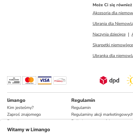
Może Ci się równie
Akcesoria dla niemow
Ubrania dla Niemowlą
Naczynia dziecięce
Skarpetki niemowlęce
Ubranka dla niemowl
limango
Regulamin
Kim jesteśmy?
Regulamin
Zaproś znajomego
Regulaminy akcji marketingowyc
Pracuj u nas
Polityka prywatności
Informacje dla prasy
Ustawienia prywatności