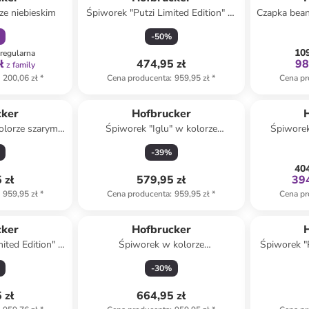
ze niebieskim
Śpiworek "Putzi Limited Edition" w
Czapka bea
kolorze szarym - 90 x 34 cm
-
50
%
109
regularna
ł
474,95 zł
98
z family
200,06 zł
*
Cena producenta
:
959,95 zł
*
Cena pr
cker
Hofbrucker
olorze szarym -
Śpiworek "Iglu" w kolorze
Śpiworek
 cm
beżowym - 95 x 34 cm
granat
-
39
%
404
 zł
579,95 zł
394
959,95 zł
*
Cena producenta
:
959,95 zł
*
Cena pr
cker
Hofbrucker
ited Edition" w
Śpiworek w kolorze
Śpiworek "P
- 95 x 34 cm
ciemnozielonym - 95 x 34 cm
w kolorze 
-
30
%
 zł
664,95 zł