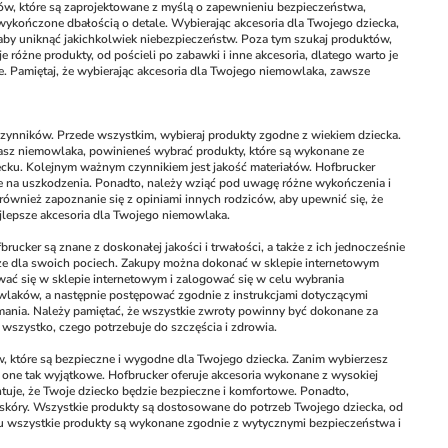
ów, które są zaprojektowane z myślą o zapewnieniu bezpieczeństwa, 
kończone dbałością o detale. Wybierając akcesoria dla Twojego dziecka, 
aby uniknąć jakichkolwiek niebezpieczeństw. Poza tym szukaj produktów, 
óżne produkty, od pościeli po zabawki i inne akcesoria, dlatego warto je 
we. Pamiętaj, że wybierając akcesoria dla Twojego niemowlaka, zawsze 
ynników. Przede wszystkim, wybieraj produkty zgodne z wiekiem dziecka. 
sz niemowlaka, powinieneś wybrać produkty, które są wykonane ze 
ku. Kolejnym ważnym czynnikiem jest jakość materiałów. Hofbrucker 
ne na uszkodzenia. Ponadto, należy wziąć pod uwagę różne wykończenia i 
również zapoznanie się z opiniami innych rodziców, aby upewnić się, że 
jlepsze akcesoria dla Twojego niemowlaka.
cker są znane z doskonałej jakości i trwałości, a także z ich jednocześnie 
ze dla swoich pociech. Zakupy można dokonać w sklepie internetowym 
ać się w sklepie internetowym i zalogować się w celu wybrania 
aków, a następnie postępować zgodnie z instrukcjami dotyczącymi 
ymania. Należy pamiętać, że wszystkie zwroty powinny być dokonane za 
szystko, czego potrzebuje do szczęścia i zdrowia.
 które są bezpieczne i wygodne dla Twojego dziecka. Zanim wybierzesz 
ą one tak wyjątkowe. Hofbrucker oferuje akcesoria wykonane z wysokiej 
tuje, że Twoje dziecko będzie bezpieczne i komfortowe. Ponadto, 
 skóry. Wszystkie produkty są dostosowane do potrzeb Twojego dziecka, od 
mu wszystkie produkty są wykonane zgodnie z wytycznymi bezpieczeństwa i 