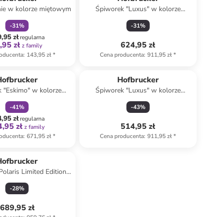
nie w kolorze miętowym
Śpiworek "Luxus" w kolorze
czarnym - 95 x 34 cm
-
31
%
-
31
%
,95 zł
regularna
,95 zł
624,95 zł
z family
oducenta
:
143,95 zł
*
Cena producenta
:
911,95 zł
*
zniżka
family
Hofbrucker
Hofbrucker
 "Eskimo" w kolorze
Śpiworek "Luxus" w kolorze
owym - 80 x 34 cm
granatowym - 95 x 34 cm
-
41
%
-
43
%
,95 zł
regularna
,95 zł
514,95 zł
z family
oducenta
:
671,95 zł
*
Cena producenta
:
911,95 zł
*
Hofbrucker
olaris Limited Edition"
granatowym - 105 x 40
-
28
%
cm
689,95 zł