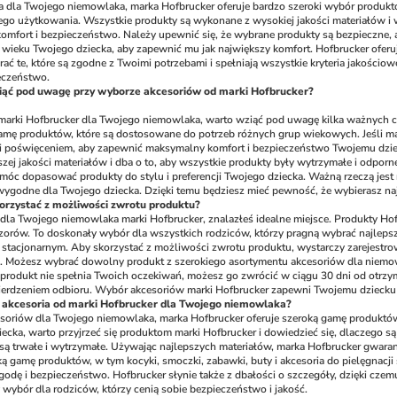
a dla Twojego niemowlaka, marka Hofbrucker oferuje bardzo szeroki wybór produkt
 użytkowania. Wszystkie produkty są wykonane z wysokiej jakości materiałów i wy
omfort i bezpieczeństwo. Należy upewnić się, że wybrane produkty są bezpieczne, 
ieku Twojego dziecka, aby zapewnić mu jak największy komfort. Hofbrucker oferuje r
rać te, które są zgodne z Twoimi potrzebami i spełniają wszystkie kryteria jakościo
eczeństwo.
wziąć pod uwagę przy wyborze akcesoriów od marki Hofbrucker?
marki Hofbrucker dla Twojego niemowlaka, warto wziąć pod uwagę kilka ważnych cz
amę produktów, które są dostosowane do potrzeb różnych grup wiekowych. Jeśli ma
 i poświęceniem, aby zapewnić maksymalny komfort i bezpieczeństwo Twojemu dziec
ej jakości materiałów i dba o to, aby wszystkie produkty były wytrzymałe i odpor
 móc dopasować produkty do stylu i preferencji Twojego dziecka. Ważną rzeczą jest 
wygodne dla Twojego dziecka. Dzięki temu będziesz mieć pewność, że wybierasz na
korzystać z możliwości zwrotu produktu?
dla Twojego niemowlaka marki Hofbrucker, znalazłeś idealne miejsce. Produkty Hofbru
zorów. To doskonały wybór dla wszystkich rodziców, którzy pragną wybrać najleps
 stacjonarnym. Aby skorzystać z możliwości zwrotu produktu, wystarczy zarejestrow
 Możesz wybrać dowolny produkt z szerokiego asortymentu akcesoriów dla niemowl
li produkt nie spełnia Twoich oczekiwań, możesz go zwrócić w ciągu 30 dni od otrz
ierdzeniem odbioru. Wybór akcesoriów marki Hofbrucker zapewni Twojemu dziecku w
akcesoria od marki Hofbrucker dla Twojego niemowlaka?
esoriów dla Twojego niemowlaka, marka Hofbrucker oferuje szeroką gamę produktów,
iecka, warto przyjrzeć się produktom marki Hofbrucker i dowiedzieć się, dlaczego s
e są trwałe i wytrzymałe. Używając najlepszych materiałów, marka Hofbrucker gwaran
ką gamę produktów, w tym kocyki, smoczki, zabawki, buty i akcesoria do pielęgnacji
dę i bezpieczeństwo. Hofbrucker słynie także z dbałości o szczegóły, dzięki cze
y wybór dla rodziców, którzy cenią sobie bezpieczeństwo i jakość.