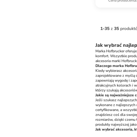
Cena producenta
:
1
-
35
z
35
produkt
Jak wybrać najle
Marka Hofbrucker oferuje
komfort. Wszystkie produ
akcesoria marki Hofbruck
Dlaczego marka Hofbru
Kiedy wybierasz akcesori
zaprojektowane z myślą o
zapewniają wygodę i zapo
atrakcyjnych kolorach i 
którzy szukają akcesoriów
Jakie są najważniejsze
Jeśli szukasz najlepszyc
wykonane z najlepszych m
certyfikowane, a wszystk
znajdziesz coś dla swoje
rozmiarów, dzięki czemu 
produkty najwyższej jako
Jak wybrać akcesoria, k