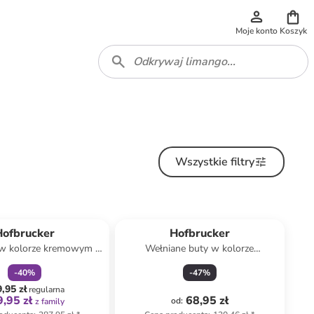
Moje konto
Koszyk
Wszystkie filtry
zniżka
family
Hofbrucker
Hofbrucker
w kolorze kremowym -
Wełniane buty w kolorze
72 x 35 cm
ciemnozielonym dla dzieci
-
40
%
-
47
%
,95 zł
regularna
,95 zł
68,95 zł
od
:
z family