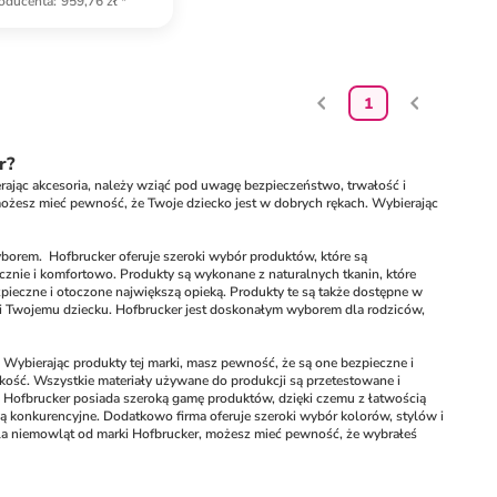
oducenta
:
959,76 zł
*
1
r?
ając akcesoria, należy wziąć pod uwagę bezpieczeństwo, trwałość i 
ożesz mieć pewność, że Twoje dziecko jest w dobrych rękach. Wybierając 
rem.  Hofbrucker oferuje szeroki wybór produktów, które są 
znie i komfortowo. Produkty są wykonane z naturalnych tkanin, które 
ieczne i otoczone największą opieką. Produkty te są także dostępne w 
 i Twojemu dziecku. Hofbrucker jest doskonałym wyborem dla rodziców, 
ybierając produkty tej marki, masz pewność, że są one bezpieczne i 
ość. Wszystkie materiały używane do produkcji są przetestowane i 
 Hofbrucker posiada szeroką gamę produktów, dzięki czemu z łatwością 
ą konkurencyjne. Dodatkowo firma oferuje szeroki wybór kolorów, stylów i 
la niemowląt od marki Hofbrucker, możesz mieć pewność, że wybrałeś 