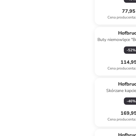
77,95 
Cena producenta
:
Hofbru
Buty niemowlęce "B
jasnoróż
-
52
%
114,95
Cena producenta
:
Hofbru
Skórzane kapci
brązo
-
46
%
169,95
Cena producenta
:
zniżka
f
Hofbru