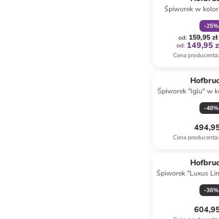
Śpiworek w kolor
-
25
%
159,95 zł
od
:
149,95 z
od
:
Cena producenta
:
Hofbru
Śpiworek "Iglu" w k
95 x 34
-
48
%
494,95
Cena producenta
:
Hofbru
Śpiworek "Luxus Lim
kolorze czarnym 
-
36
%
604,95