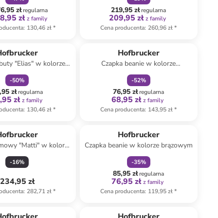
6,95 zł
219,95 zł
regularna
regularna
8,95 zł
209,95 zł
z family
z family
oducenta
:
130,46 zł
*
Cena producenta
:
260,96 zł
*
zniżka
family
zniżka
family
Hofbrucker
Hofbrucker
buty "Elias" w kolorze
Czapka beanie w kolorze
rązowo-szarym do
musztardowym
-
50
%
-
52
%
raczkowania
,95 zł
76,95 zł
regularna
regularna
,95 zł
68,95 zł
z family
z family
oducenta
:
130,46 zł
*
Cena producenta
:
143,95 zł
*
zniżka
family
Hofbrucker
Hofbrucker
mowy "Matti" w kolorze
Czapka beanie w kolorze brązowym
m z nóżkami - 2 TOG
-
16
%
-
35
%
85,95 zł
regularna
234,95 zł
76,95 zł
z family
oducenta
:
282,71 zł
*
Cena producenta
:
119,95 zł
*
zniżka
family
Hofbrucker
Hofbrucker