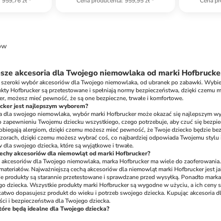
959,76 zł
*
Cena producenta
:
959,95 zł
*
Cena pr
ów
psze akcesoria dla Twojego niemowlaka od marki Hofbrucke
 szeroki wybór akcesoriów dla Twojego niemowlaka, od ubranek po zabawki. Wybier
kty Hofbrucker są przetestowane i spełniają normy bezpieczeństwa, dzięki czemu m
er, możesz mieć pewność, że są one bezpieczne, trwałe i komfortowe.
cker jest najlepszym wyborem?
a dla swojego niemowlaka, wybór marki Hofbrucker może okazać się najlepszym wybo
 zapewnieniu Twojemu dziecku wszystkiego, czego potrzebuje, aby czuć się bezpiec
biegają alergiom, dzięki czemu możesz mieć pewność, że Twoje dziecko będzie bezp
wzorach, dzięki czemu możesz wybrać coś, co najbardziej odpowiada Twojemu stylu
 dla swojego dziecka, które są wyjątkowe i trwałe.
 cechy akcesoriów dla niemowląt od marki Hofbrucker?
h akcesoriów dla Twojego niemowlaka, marka Hofbrucker ma wiele do zaoferowania. W
ateriałów. Najważniejszą cechą akcesoriów dla niemowląt marki Hofbrucker jest jak
ie produkty są starannie przetestowane i sprawdzane przed wysyłką. Ponadto marka
go dziecka. Wszystkie produkty marki Hofbrucker są wygodne w użyciu, a ich ceny s
łatwo dopasujesz produkt do wieku i potrzeb swojego dziecka. Kupując akcesoria d
ści i bezpieczeństwa dla Twojego dziecka.
tóre będą idealne dla Twojego dziecka?