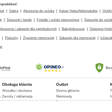
ż spodobać
:
ląt
Sebra
Akcesoria do wózka
Kaiser Naturfellprodukte
OshK
t
Śpiworki i beciki
Foteliki i wózki niemowlęce
Śpiworki do wózk
Akcesoria i zabawki dla najmłodszych
Babykidswwar
Dziecięce fotel
Pieluchy
Żywienie niemowląt
Zabawki dla niemowląt
Łóżecz
ąt
Bez
Obsługa klienta
Outlet
Wysyłka i dostawa
Strona główna
T
h
Zwroty / reklamacje
Niemowlę
N
Użytkowanie produktów
Dziecko
Recykling i utylizacja
Kobieta