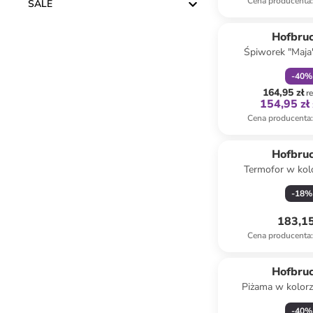
Cena producenta
:
SALE
zniżka
f
Hofbru
Śpiworek "Maja
beżow
-
40
%
164,95 zł
r
154,95 zł
Cena producenta
:
Hofbru
Termofor w kol
-
18
%
183,15
Cena producenta
:
Hofbru
Piżama w kolor
-
40
%