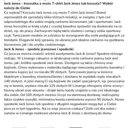
Jack Jones – koszulka a może T-shirt Jack Jones lub koszula? Wybór 
należy do Ciebie
Co wybrać? Koszule Jack Jones czy może T-shirt Jack Jones? Brand 
wprowadził do sprzedaży kilka różnych kolekcji, w związku z tym coś 
odpowiedniego dla siebie znajdą zarówno biznesmani, jak i sportsmani. Jack 
Jones koszulka w kratę szyta z czystej bawełny sprawdzi się doskonale na co 
dzień, np. do pracy. Zachwyceni będą także studenci ceniący sobie sportowy 
szyk. Tymczasem modele ze sztruksu to rozwiązanie dla osób podążających za 
trendami. Elegancki krój sprawia, że ubranie jest idealne zarówno na spotkania 
biznesowe, jak i do użytku codziennego.
Jack & Jones – spodnie jeansowe i spodenki
Co jeszcze można znaleźć wśród asortymentu Jack & Jones? Spodnie różnego 
rodzaju. W Limango zakupisz w atrakcyjnej cenie zarówno jeansy Jack and 
Jones, jak i krótkie spodenki Jack Jones. Dostępne są także chinosy oraz 
bojówki. Chino wykonane z materiału będącego mieszanką poliestru bawełny i 
elastanu kupisz już za niecałe 90 złotych. Tymczasem jeansy w kolorze 
błękitnym z bawełny, elastomultiestru i elastanu to wydatek rzędu niecałych 
140 złotych. A jeśli marzą Ci się bojówki do zadań specjalnych, np. poruszania 
się w terenie, wydasz niecałe 125 złotych.
W Limango oferujemy różne wzory i 
fasony ubrań oraz obuwia – dzięki temu każdy znajdzie u nas coś idealnego 
dla siebie. Od 100 złotych możesz liczyć na darmową dostawę, realizujemy 
także szybkie wysyłki, minimalna kwota zamówienia wynosi 50 złotych. Nowe 
spodenki Jack Jones lub spodnie z długimi nogawkami mogą być u Ciebie 
jeszcze w tym tygodniu. Na co więc jeszcze czekasz? Zrób coś dla siebie i 
zamów w Limango markowe ubrania Jack & Jones z dostawą do domu.