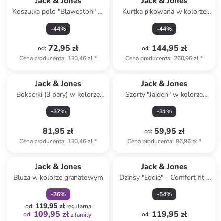
Jack & Jones
Jack & Jones
Koszulka polo "Blaweston" w
Kurtka pikowana w kolorze
kolorze białym
granatowym
-
44
%
-
44
%
72,95 zł
144,95 zł
od
:
od
:
Cena producenta
:
130,46 zł
*
Cena producenta
:
260,96 zł
*
Jack & Jones
Jack & Jones
Bokserki (3 pary) w kolorze
Szorty "Jaiden" w kolorze
czarno-turkusowo-błękitnym
czarnym
-
37
%
-
31
%
81,95 zł
59,95 zł
od
:
Cena producenta
:
130,46 zł
*
Cena producenta
:
86,96 zł
*
zniżka
family
Jack & Jones
Jack & Jones
Bluza w kolorze granatowym
Dżinsy "Eddie" - Comfort fit -
w kolorze błękitnym
-
36
%
-
54
%
119,95 zł
od
:
regularna
109,95 zł
119,95 zł
od
:
od
:
z family