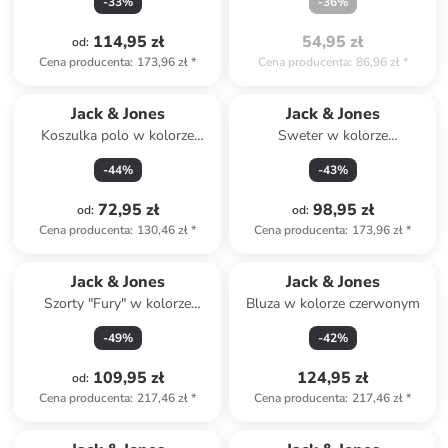
-
33
%
-
36
%
114,95 zł
54,95 zł
od
:
Cena producenta
:
173,96 zł
*
Cena producenta
:
86,96 zł
*
Jack & Jones
Jack & Jones
Koszulka polo w kolorze
Sweter w kolorze
granatowym
ciemnozielonym
-
44
%
-
43
%
72,95 zł
98,95 zł
od
:
od
:
Cena producenta
:
130,46 zł
*
Cena producenta
:
173,96 zł
*
Jack & Jones
Jack & Jones
Szorty "Fury" w kolorze
Bluza w kolorze czerwonym
czarnym
-
49
%
-
42
%
109,95 zł
124,95 zł
od
:
Cena producenta
:
217,46 zł
*
Cena producenta
:
217,46 zł
*