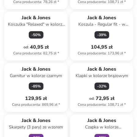
Cena producenta
:
78,26 zł
*
Cena producenta
:
108,71 zł
*
Jack & Jones
Jack & Jones
Koszulka "Relaxed" w kolorze
Koszula - Regular fit - w
granatowym
kolorze błękitnym
-
50
%
-
39
%
40,95 zł
104,95 zł
od
:
Cena producenta
:
82,75 zł
*
Cena producenta
:
173,96 zł
*
Produkt zarezerwowany
Jack & Jones
Jack & Jones
Garnitur w kolorze czarnym
Klapki w kolorze brązowym
-
85
%
-
32
%
129,95 zł
72,95 zł
od
:
Cena producenta
:
869,96 zł
*
Cena producenta
:
108,71 zł
*
zniżka
family
zniżka
family
Jack & Jones
Jack & Jones
Skarpety (3 pary) ze wzorem
Czapka w kolorze
granatowym