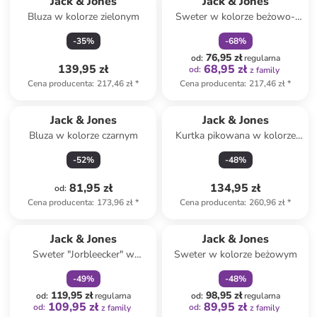
Jack & Jones
Jack & Jones
Bluza w kolorze zielonym
Sweter w kolorze beżowo-
czarnym
-
35
%
-
68
%
76,95 zł
od
:
regularna
139,95 zł
68,95 zł
od
:
z family
Cena producenta
:
217,46 zł
*
Cena producenta
:
217,46 zł
*
Jack & Jones
Jack & Jones
Bluza w kolorze czarnym
Kurtka pikowana w kolorze
granatowym
-
52
%
-
48
%
81,95 zł
134,95 zł
od
:
Cena producenta
:
173,96 zł
*
Cena producenta
:
260,96 zł
*
zniżka
family
zniżka
family
Jack & Jones
Jack & Jones
Sweter "Jorbleecker" w
Sweter w kolorze beżowym
kolorze szarym
-
49
%
-
48
%
119,95 zł
98,95 zł
od
:
regularna
od
:
regularna
109,95 zł
89,95 zł
od
:
od
:
z family
z family