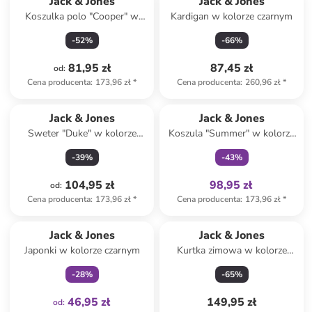
Jack & Jones
Jack & Jones
Koszulka polo "Cooper" w
Kardigan w kolorze czarnym
kolorze beżowym
-
52
%
-
66
%
81,95 zł
87,45 zł
od
:
Cena producenta
:
173,96 zł
*
Cena producenta
:
260,96 zł
*
Tylko z
family
Jack & Jones
Jack & Jones
Sweter "Duke" w kolorze
Koszula "Summer" w kolorze
khaki
granatowym
-
39
%
-
43
%
104,95 zł
98,95 zł
od
:
Cena producenta
:
173,96 zł
*
Cena producenta
:
173,96 zł
*
Tylko z
family
Jack & Jones
Jack & Jones
Japonki w kolorze czarnym
Kurtka zimowa w kolorze
szarym
-
28
%
-
65
%
46,95 zł
149,95 zł
od
: