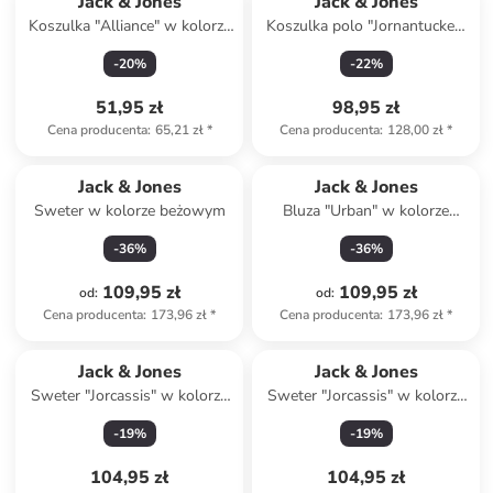
Jack & Jones
Jack & Jones
Koszulka "Alliance" w kolorze
Koszulka polo "Jornantucket"
białym
w kolorze błękitnym
-
20
%
-
22
%
51,95 zł
98,95 zł
Cena producenta
:
65,21 zł
*
Cena producenta
:
128,00 zł
*
Jack & Jones
Jack & Jones
Sweter w kolorze beżowym
Bluza "Urban" w kolorze
kremowym
-
36
%
-
36
%
109,95 zł
109,95 zł
od
:
od
:
Cena producenta
:
173,96 zł
*
Cena producenta
:
173,96 zł
*
Jack & Jones
Jack & Jones
Sweter "Jorcassis" w kolorze
Sweter "Jorcassis" w kolorze
błękitnym
beżowym
-
19
%
-
19
%
104,95 zł
104,95 zł