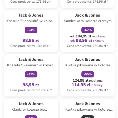
Cena producenta
:
173,96 zł
*
Cena producenta
:
173,96 zł
*
Tylko z
family
zniżka
family
Jack & Jones
Jack & Jones
Koszula "Honolulu" w kolorze
Kamizelka w kolorze czarnym
biało-granatowym
-
24
%
-
62
%
104,95 zł
od
:
regularna
98,95 zł
98,95 zł
od
:
z family
Cena producenta
:
130,46 zł
*
Cena producenta
:
260,96 zł
*
Tylko z
family
zniżka
family
Jack & Jones
Jack & Jones
Koszula "Summer" w kolorze
Kurtka pikowana w kolorze
jasnoróżowym
beżowym
-
43
%
-
55
%
124,95 zł
regularna
98,95 zł
114,95 zł
z family
Cena producenta
:
173,96 zł
*
Cena producenta
:
260,96 zł
*
Tylko z
family
Jack & Jones
Jack & Jones
Klapki w kolorze białym
Kurtka pikowana w kolorze
niebieskim