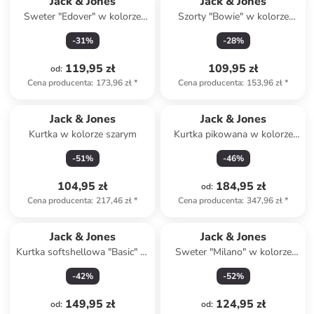
Jack & Jones
Jack & Jones
Sweter "Edover" w kolorze
Szorty "Bowie" w kolorze
granatowym
granatowym
-
31
%
-
28
%
119,95 zł
109,95 zł
od
:
Cena producenta
:
173,96 zł
*
Cena producenta
:
153,96 zł
*
Jack & Jones
Jack & Jones
Kurtka w kolorze szarym
Kurtka pikowana w kolorze
czarnym
-
51
%
-
46
%
104,95 zł
184,95 zł
od
:
Cena producenta
:
217,46 zł
*
Cena producenta
:
347,96 zł
*
Jack & Jones
Jack & Jones
Kurtka softshellowa "Basic" w
Sweter "Milano" w kolorze
kolorze kremowym
granatowym
-
42
%
-
52
%
149,95 zł
124,95 zł
od
:
od
: