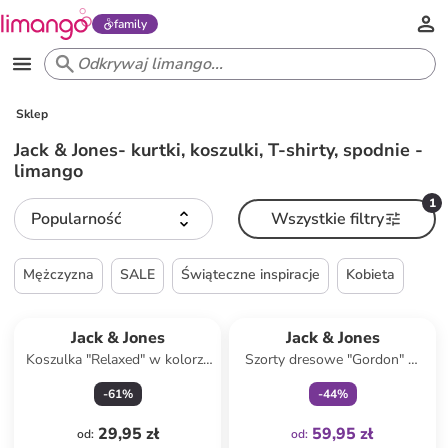
family
Sklep
Jack & Jones- kurtki, koszulki, T-shirty, spodnie -
limango
1
Popularność
Wszystkie filtry
Mężczyzna
SALE
Świąteczne inspiracje
Kobieta
Tylko z
family
Jack & Jones
Jack & Jones
Koszulka "Relaxed" w kolorze
Szorty dresowe "Gordon" w
niebieskim
kolorze błękitnym
-
61
%
-
44
%
29,95 zł
59,95 zł
od
:
od
: