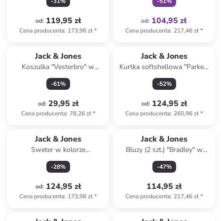
-
31
%
-
51
%
119,95 zł
104,95 zł
od
:
od
:
Cena producenta
:
173,96 zł
*
Cena producenta
:
217,46 zł
*
Jack & Jones
Jack & Jones
Koszulka "Vesterbro" w
Kurtka softshellowa "Parker"
kolorze szarym
w kolorze granatowym
-
61
%
-
52
%
29,95 zł
124,95 zł
od
:
od
:
Cena producenta
:
78,26 zł
*
Cena producenta
:
260,96 zł
*
Jack & Jones
Jack & Jones
Sweter w kolorze
Bluzy (2 szt.) "Bradley" w
ciemnozielonym
kolorze błękitno-szarym
-
28
%
-
47
%
124,95 zł
114,95 zł
od
:
Cena producenta
:
173,96 zł
*
Cena producenta
:
217,46 zł
*
zniżka
family