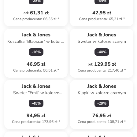
-
28
%
-
34
%
61,31 zł
42,95 zł
od
:
Cena producenta
:
86,35 zł
*
Cena producenta
:
65,21 zł
*
Jack & Jones
Jack & Jones
Koszulka "Blaoscar" w kolorze
Sweter w kolorze szarym
szarobrązowym
-
16
%
-
40
%
46,95 zł
129,95 zł
od
:
Cena producenta
:
56,51 zł
*
Cena producenta
:
217,46 zł
*
Jack & Jones
Jack & Jones
Sweter "Emil" w kolorze
Klapki w kolorze czarnym
czarnym
-
45
%
-
29
%
94,95 zł
76,95 zł
Cena producenta
:
173,96 zł
*
Cena producenta
:
108,71 zł
*