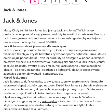
1
2
3
4
5
Jack & Jones
Jack & Jones
Marzy Ci się t-shirt Jack Jones lub jeansy Jack and Jones? W Limango 
posiadamy w sprzedaży wyjątkowe produkty tej marki dla mężczyzn. Koszule 
Jack Jones, jeansy Jack and Jones, a także inne części garderoby upolujesz u 
nas w cenach niższych o nawet 60-80%.
Jack & Jones – odzież jeansowa dla mężczyzn
Jack & Jones to produkty dla mężczyzn, którzy lubują się w jeansie oraz 
tkaninach takich jak czysta bawełna czy wodoodporny poliester. Firma istnieje 
na rynku już ponad 30 lat – dziś jej produkty są dostępne w ponad 40 krajach 
na całym świecie. Na asortyment J&J składają się: spodenki Jack Jones, jeansy, 
koszule, koszulki, swetry, bluzy oraz kurtki. Jack Jones to ubrania na różne 
okazje – do pracy, na randkę i spotkanie z kolegami. Idealnie dopasowane, 
zapewnią doskonały wygląd i samopoczucie.
Kurtki Jack Jones
Jack & Jones to duńska marka, w związku z czym w asortymencie nie mogło 
zabraknąć ciepłej odzieży typu outdoor. Kurtki Jack Jones są chętnie wybierane 
przez młodych duchem, aktywnych i wymagających mężczyzn. Dostępne są 
zarówno przejściówki z kołnierzem typu kent, zapinane na zamek 
błyskawiczny, jak i kurtki poliestrowe w modnych kolorach. W ofercie 
Limango dostępne są także 
 parki męskie
 z kapturem i kołnierzem w formie 
stójki – zapewniają one idealną osłonę przed wiatrem nie tylko klatce 
piersiowej, ale także szyi i głowie.