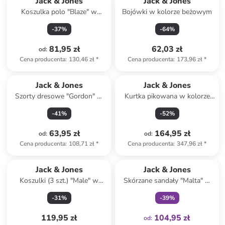
Jack & Jones
Jack & Jones
Koszulka polo "Blaze" w
Bojówki w kolorze beżowym
kolorze granatowym
-
37
%
-
64
%
81,95 zł
62,03 zł
od
:
Cena producenta
:
130,46 zł
*
Cena producenta
:
173,96 zł
*
Jack & Jones
Jack & Jones
Szorty dresowe "Gordon" w
Kurtka pikowana w kolorze
kolorze czarnym
szarym
-
41
%
-
52
%
63,95 zł
164,95 zł
od
:
od
:
Cena producenta
:
108,71 zł
*
Cena producenta
:
347,96 zł
*
Tylko z
family
Jack & Jones
Jack & Jones
Koszulki (3 szt.) "Male" w
Skórzane sandały "Malta" w
różnych kolorach
kolorze jasnobrązowym
-
31
%
-
39
%
119,95 zł
104,95 zł
od
: