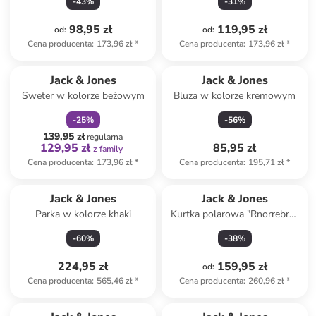
-
43
%
-
31
%
98,95 zł
119,95 zł
od
:
od
:
Cena producenta
:
173,96 zł
*
Cena producenta
:
173,96 zł
*
zniżka
family
Jack & Jones
Jack & Jones
Sweter w kolorze beżowym
Bluza w kolorze kremowym
-
25
%
-
56
%
139,95 zł
regularna
129,95 zł
85,95 zł
z family
Cena producenta
:
173,96 zł
*
Cena producenta
:
195,71 zł
*
Jack & Jones
Jack & Jones
Parka w kolorze khaki
Kurtka polarowa "Rnorrebro"
w kolorze kremowym
-
60
%
-
38
%
224,95 zł
159,95 zł
od
:
Cena producenta
:
565,46 zł
*
Cena producenta
:
260,96 zł
*