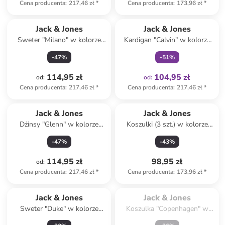
Cena producenta
:
217,46 zł
*
Cena producenta
:
173,96 zł
*
Tylko z
family
Jack & Jones
Jack & Jones
Sweter "Milano" w kolorze
Kardigan "Calvin" w kolorze
granatowym
antracytowym
-
47
%
-
51
%
114,95 zł
104,95 zł
od
:
od
:
Cena producenta
:
217,46 zł
*
Cena producenta
:
217,46 zł
*
Jack & Jones
Jack & Jones
Dżinsy "Glenn" w kolorze
Koszulki (3 szt.) w kolorze
błękitnym
białym
-
47
%
-
43
%
114,95 zł
98,95 zł
od
:
Cena producenta
:
217,46 zł
*
Cena producenta
:
173,96 zł
*
Spóźniłeś się.

Wyprzedane
Jack & Jones
Jack & Jones
Sweter "Duke" w kolorze
Koszulka "Copenhagen" w
granatowym
kolorze czarnym