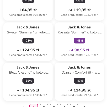
-
45
%
-
31
%
164,95 zł
119,95 zł
od
:
Cena producenta
:
304,46 zł
*
Cena producenta
:
173,96 zł
*
Tylko z
family
Jack & Jones
Jack & Jones
Sweter "Summer" w kolorze
Koszula "Summer" w kolorze
khaki
granatowym
-
28
%
-
43
%
124,95 zł
98,95 zł
od
:
od
:
Cena producenta
:
173,96 zł
*
Cena producenta
:
173,96 zł
*
Jack & Jones
Jack & Jones
Bluza "Jjesoho" w kolorze
Dżinsy - Comfort fit - w
błękitnym
kolorze czarnym
-
39
%
-
47
%
104,95 zł
114,95 zł
od
:
od
:
Cena producenta
:
173,96 zł
*
Cena producenta
:
217,46 zł
*