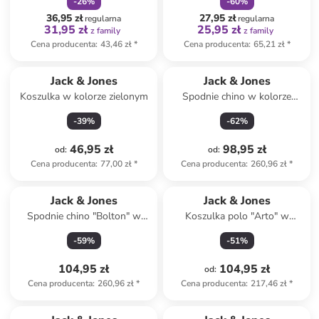
-
26
%
-
60
%
36,95 zł
27,95 zł
regularna
regularna
31,95 zł
25,95 zł
z family
z family
Cena producenta
:
43,46 zł
*
Cena producenta
:
65,21 zł
*
Jack & Jones
Jack & Jones
Koszulka w kolorze zielonym
Spodnie chino w kolorze
beżowym
-
39
%
-
62
%
46,95 zł
98,95 zł
od
:
od
:
Cena producenta
:
77,00 zł
*
Cena producenta
:
260,96 zł
*
Jack & Jones
Jack & Jones
Spodnie chino "Bolton" w
Koszulka polo "Arto" w
kolorze oliwkowym
kolorze beżowym
-
59
%
-
51
%
104,95 zł
104,95 zł
od
:
Cena producenta
:
260,96 zł
*
Cena producenta
:
217,46 zł
*