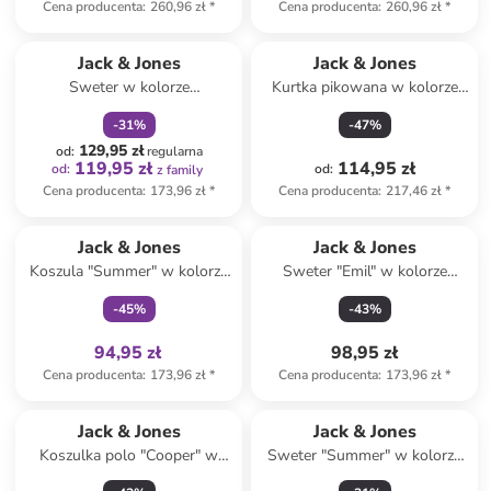
Cena producenta
:
260,96 zł
*
Cena producenta
:
260,96 zł
*
zniżka
family
Jack & Jones
Jack & Jones
Sweter w kolorze
Kurtka pikowana w kolorze
jasnobrązowym
szarym
-
31
%
-
47
%
129,95 zł
od
:
regularna
119,95 zł
114,95 zł
od
:
od
:
z family
Cena producenta
:
173,96 zł
*
Cena producenta
:
217,46 zł
*
Tylko z
family
Jack & Jones
Jack & Jones
Koszula "Summer" w kolorze
Sweter "Emil" w kolorze
błękitnym
czarnym
-
45
%
-
43
%
94,95 zł
98,95 zł
Cena producenta
:
173,96 zł
*
Cena producenta
:
173,96 zł
*
Jack & Jones
Jack & Jones
Koszulka polo "Cooper" w
Sweter "Summer" w kolorze
kolorze czarnym
beżowym