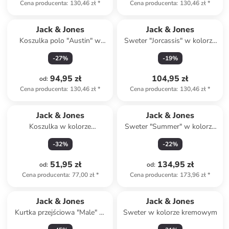
Cena producenta
:
130,46 zł
*
Cena producenta
:
130,46 zł
*
Jack & Jones
Jack & Jones
Koszulka polo "Austin" w
Sweter "Jorcassis" w kolorze
kolorze morskim
szarym
-
27
%
-
19
%
94,95 zł
104,95 zł
od
:
Cena producenta
:
130,46 zł
*
Cena producenta
:
130,46 zł
*
Jack & Jones
Jack & Jones
Koszulka w kolorze
Sweter "Summer" w kolorze
jasnozielonym
niebieskim
-
32
%
-
22
%
51,95 zł
134,95 zł
od
:
od
:
Cena producenta
:
77,00 zł
*
Cena producenta
:
173,96 zł
*
Jack & Jones
Jack & Jones
Kurtka przejściowa "Male" w
Sweter w kolorze kremowym
kolorze granatowym