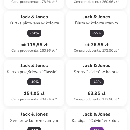
Cena producenta
:
173,96 zł
*
Cena producenta
:
260,96 zł
*
Jack & Jones
Jack & Jones
Kurtka pikowana w kolorze
Bluza w kolorze szarym
khaki
-
54
%
-
55
%
119,95 zł
76,95 zł
od
:
od
:
Cena producenta
:
260,96 zł
*
Cena producenta
:
173,96 zł
*
Jack & Jones
Jack & Jones
Kurtka przejściowa "Classic" w
Szorty "Jaiden" w kolorze
kolorze khaki
beżowym
-
49
%
-
63
%
154,95 zł
63,95 zł
Cena producenta
:
304,46 zł
*
Cena producenta
:
173,96 zł
*
Tylko z
family
Jack & Jones
Jack & Jones
Sweter w kolorze czarnym
Kardigan "Calvin" w kolorze
granatowym