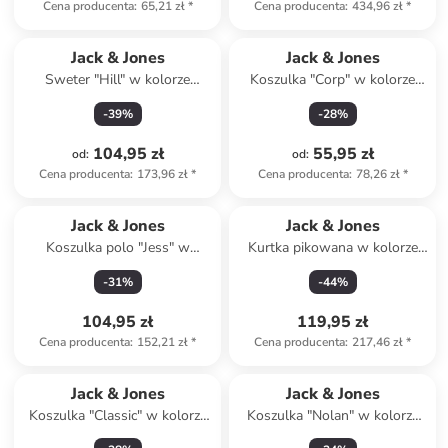
Cena producenta
:
65,21 zł
*
Cena producenta
:
434,96 zł
*
Jack & Jones
Jack & Jones
Sweter "Hill" w kolorze
Koszulka "Corp" w kolorze
beżowym
błękitnym
-
39
%
-
28
%
104,95 zł
55,95 zł
od
:
od
:
Cena producenta
:
173,96 zł
*
Cena producenta
:
78,26 zł
*
Jack & Jones
Jack & Jones
Koszulka polo "Jess" w
Kurtka pikowana w kolorze
kolorze szarobrązowym
czarnym
-
31
%
-
44
%
104,95 zł
119,95 zł
Cena producenta
:
152,21 zł
*
Cena producenta
:
217,46 zł
*
Jack & Jones
Jack & Jones
Koszulka "Classic" w kolorze
Koszulka "Nolan" w kolorze
beżowym
granatowym