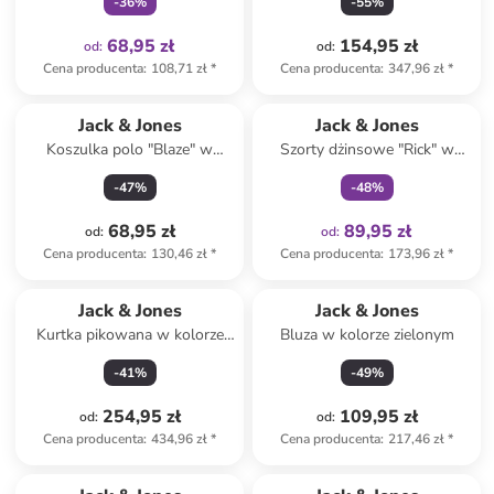
-
36
%
-
55
%
68,95 zł
154,95 zł
od
:
od
:
Cena producenta
:
108,71 zł
*
Cena producenta
:
347,96 zł
*
Tylko z
family
Jack & Jones
Jack & Jones
Koszulka polo "Blaze" w
Szorty dżinsowe "Rick" w
kolorze khaki
kolorze czarnym
-
47
%
-
48
%
68,95 zł
89,95 zł
od
:
od
:
Cena producenta
:
130,46 zł
*
Cena producenta
:
173,96 zł
*
Jack & Jones
Jack & Jones
Kurtka pikowana w kolorze
Bluza w kolorze zielonym
beżowo-szarym
-
41
%
-
49
%
254,95 zł
109,95 zł
od
:
od
:
Cena producenta
:
434,96 zł
*
Cena producenta
:
217,46 zł
*