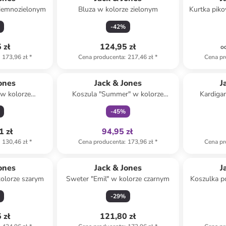
ciemnozielonym
Bluza w kolorze zielonym
Kurtka piko
-
42
%
 zł
124,95 zł
o
173,96 zł
*
Cena producenta
:
217,46 zł
*
Cena pr
Tylko z
family
ones
Jack & Jones
J
 w kolorze
Koszula "Summer" w kolorze
Kardiga
owym
granatowym
-
45
%
1 zł
94,95 zł
130,46 zł
*
Cena producenta
:
173,96 zł
*
Cena pr
ones
Jack & Jones
J
olorze szarym
Sweter "Emil" w kolorze czarnym
Koszulka p
-
29
%
 zł
121,80 zł