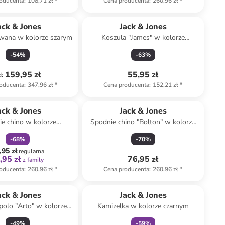
oducenta
:
108,71 zł
*
Cena producenta
:
260,96 zł
*
ack & Jones
Jack & Jones
owana w kolorze szarym
Koszula "James" w kolorze
granatowo-białym
-
54
%
-
63
%
159,95 zł
55,95 zł
d
:
oducenta
:
347,96 zł
*
Cena producenta
:
152,21 zł
*
zniżka
family
ack & Jones
Jack & Jones
e chino w kolorze
Spodnie chino "Bolton" w kolorze
kremowym
oliwkowym
-
68
%
-
70
%
,95 zł
regularna
,95 zł
76,95 zł
z family
oducenta
:
260,96 zł
*
Cena producenta
:
260,96 zł
*
zniżka
family
ack & Jones
Jack & Jones
polo "Arto" w kolorze
Kamizelka w kolorze czarnym
beżowym
-
49
%
-
59
%