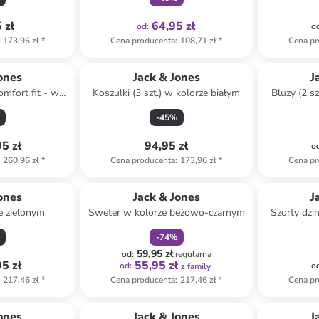
 zł
64,95 zł
od
:
o
173,96 zł
*
Cena producenta
:
108,71 zł
*
Cena pr
ones
Jack & Jones
J
omfort fit - w
Koszulki (3 szt.) w kolorze białym
Bluzy (2 sz
ękitnym
bł
-
45
%
5 zł
94,95 zł
o
260,96 zł
*
Cena producenta
:
173,96 zł
*
Cena pr
zniżka
family
ones
Jack & Jones
J
e zielonym
Sweter w kolorze beżowo-czarnym
Szorty dżi
-
74
%
59,95 zł
od
:
regularna
5 zł
55,95 zł
od
:
o
z family
217,46 zł
*
Cena producenta
:
217,46 zł
*
Cena pr
ones
Jack & Jones
J