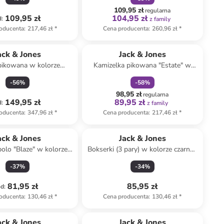
109,95 zł
regularna
109,95 zł
104,95 zł
d
:
z family
oducenta
:
217,46 zł
*
Cena producenta
:
260,96 zł
*
zniżka
family
ack & Jones
Jack & Jones
pikowana w kolorze
Kamizelka pikowana "Estate" w
niebieskim
kolorze szarym
-
56
%
-
58
%
98,95 zł
regularna
149,95 zł
89,95 zł
d
:
z family
oducenta
:
347,96 zł
*
Cena producenta
:
217,46 zł
*
ack & Jones
Jack & Jones
olo "Blaze" w kolorze
Bokserki (3 pary) w kolorze czarno-
granatowym
turkusowo-błękitnym
-
37
%
-
34
%
81,95 zł
85,95 zł
od
:
oducenta
:
130,46 zł
*
Cena producenta
:
130,46 zł
*
Tylko z
family
ack & Jones
Jack & Jones