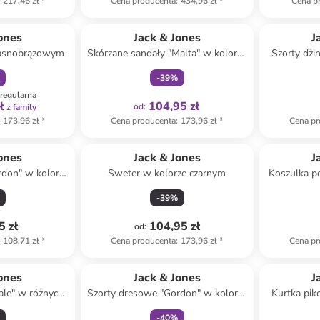
217,46 zł
*
Cena producenta
:
434,96 zł
*
Cena p
amily
Tylko z
family
ones
Jack & Jones
J
jasnobrązowym
Skórzane sandały "Malta" w kolorze
Szorty dżi
jasnobrązowym
-
39
%
regularna
ł
104,95 zł
od
:
z family
173,96 zł
*
Cena producenta
:
173,96 zł
*
Cena pr
ones
Jack & Jones
J
rdon" w kolorze
Sweter w kolorze czarnym
Koszulka po
ym
-
39
%
5 zł
104,95 zł
od
:
108,71 zł
*
Cena producenta
:
173,96 zł
*
Cena pr
Tylko z
family
ones
Jack & Jones
J
Male" w różnych
Szorty dresowe "Gordon" w kolorze
Kurtka pik
ch
błękitnym
-
40
%