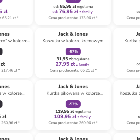
85,95 zł
od
:
regularna
5 zł
76,95 zł
od
:
o
z family
a
:
65,21 zł
*
Cena producenta
:
173,96 zł
*
Cena pr
zniżka
family
ones
Jack & Jones
J
rco" w kolorze
Koszulka w kolorze kremowym
Kurtka 
ym
-
57
%
31,95 zł
regularna
zł
27,95 zł
o
z family
217,46 zł
*
Cena producenta
:
65,21 zł
*
Cena pr
zniżka
family
ones
Jack & Jones
J
a w kolorze
Kurtka pikowana w kolorze
Koszulka p
owym
beżowym
-
57
%
119,95 zł
regularna
 zł
109,95 zł
z family
260,96 zł
*
Cena producenta
:
260,96 zł
*
Cena pr
zniżka
family
ones
Jack & Jones
J