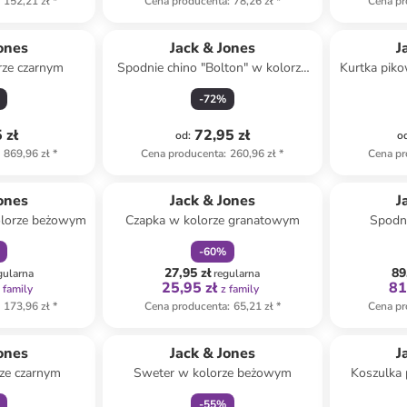
152,21 zł
*
Cena producenta
:
78,26 zł
*
Cena pr
ones
Jack & Jones
J
rze czarnym
Spodnie chino "Bolton" w kolorze
Kurtka pik
czarnym
-
72
%
 zł
72,95 zł
od
:
o
869,96 zł
*
Cena producenta
:
260,96 zł
*
Cena pr
amily
zniżka
family
ones
Jack & Jones
J
olorze beżowym
Czapka w kolorze granatowym
Spodni
-
60
%
27,95 zł
89
gularna
regularna
25,95 zł
81
 family
z family
173,96 zł
*
Cena producenta
:
65,21 zł
*
Cena pr
family
zniżka
family
ones
Jack & Jones
J
rze czarnym
Sweter w kolorze beżowym
Koszulka 
-
55
%