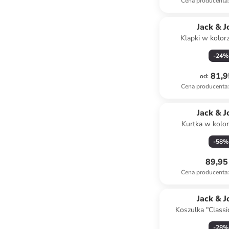
Cena producenta
:
Jack & J
Klapki w kolor
-
24
%
81,9
od
:
Cena producenta
:
Jack & J
Kurtka w kolo
-
58
%
89,95 
Cena producenta
:
Jack & J
Koszulka "Classi
beżow
-
28
%