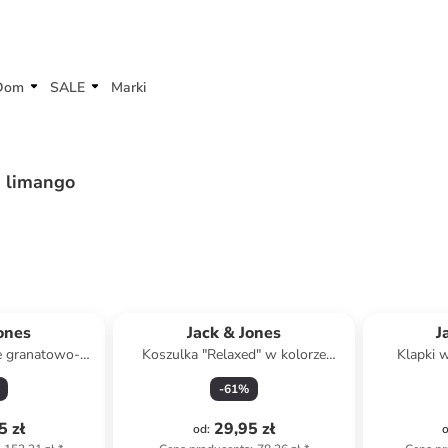
Dom
SALE
Marki
 - limango
ones
Jack & Jones
J
e granatowo-
Koszulka "Relaxed" w kolorze
Klapki 
m
niebieskim
-
61
%
5 zł
29,95 zł
od
: