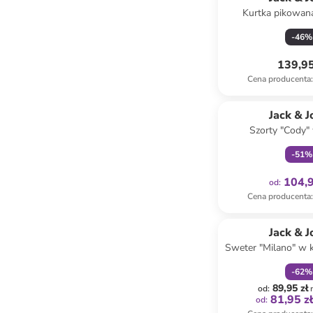
Kurtka pikowan
granat
-
46
%
139,95
Cena producenta
:
Tylko z
Jack & J
Szorty "Cody"
granat
-
51
%
104,9
od
:
Cena producenta
:
zniżka
f
Jack & J
Sweter "Milano" w 
-
62
%
89,95 zł
od
:
81,95 z
od
: