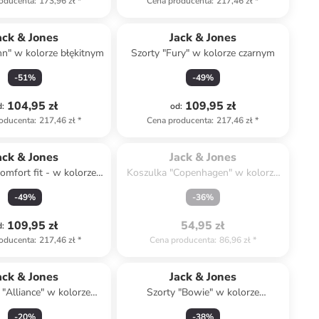
oducenta
:
173,96 zł
*
Cena producenta
:
217,46 zł
*
ack & Jones
Jack & Jones
nn" w kolorze błękitnym
Szorty "Fury" w kolorze czarnym
-
51
%
-
49
%
104,95 zł
109,95 zł
d
:
od
:
oducenta
:
217,46 zł
*
Cena producenta
:
217,46 zł
*
Spóźniłeś się.

Wyprzedane
ack & Jones
Jack & Jones
omfort fit - w kolorze
Koszulka "Copenhagen" w kolorze
czarnym
czarnym
-
49
%
-
36
%
109,95 zł
54,95 zł
d
:
oducenta
:
217,46 zł
*
Cena producenta
:
86,96 zł
*
ack & Jones
Jack & Jones
 "Alliance" w kolorze
Szorty "Bowie" w kolorze
białym
granatowym
-
20
%
-
38
%