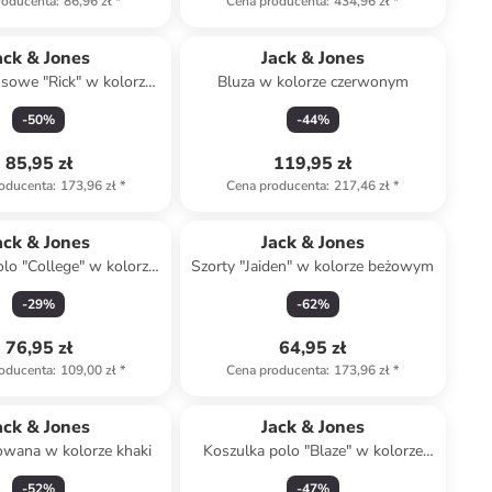
roducenta
:
86,96 zł
*
Cena producenta
:
434,96 zł
*
ack & Jones
Jack & Jones
nsowe "Rick" w kolorze
Bluza w kolorze czerwonym
niebieskim
-
50
%
-
44
%
85,95 zł
119,95 zł
oducenta
:
173,96 zł
*
Cena producenta
:
217,46 zł
*
ack & Jones
Jack & Jones
lo "College" w kolorze
Szorty "Jaiden" w kolorze beżowym
białym
-
29
%
-
62
%
76,95 zł
64,95 zł
oducenta
:
109,00 zł
*
Cena producenta
:
173,96 zł
*
ack & Jones
Jack & Jones
owana w kolorze khaki
Koszulka polo "Blaze" w kolorze
khaki
-
52
%
-
47
%