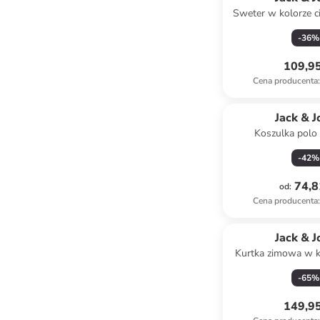
Sweter w kolorze 
-
36
%
109,95
Cena producenta
:
Jack & J
Koszulka polo
granat
-
42
%
74,8
od
:
Cena producenta
:
Jack & J
Kurtka zimowa w k
-
65
%
149,95