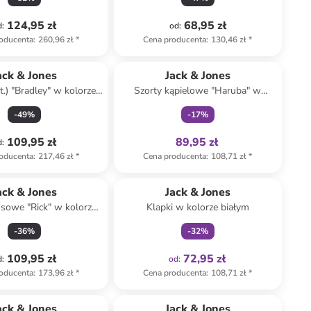
124,95 zł
68,95 zł
d
:
od
:
oducenta
:
260,96 zł
*
Cena producenta
:
130,46 zł
*
Tylko z
family
ack & Jones
Jack & Jones
t.) "Bradley" w kolorze
Szorty kąpielowe "Haruba" w
ękitno-szarym
kolorze niebieskim
-
49
%
-
17
%
109,95 zł
89,95 zł
d
:
oducenta
:
217,46 zł
*
Cena producenta
:
108,71 zł
*
Tylko z
family
ack & Jones
Jack & Jones
nsowe "Rick" w kolorze
Klapki w kolorze białym
czarnym
-
36
%
-
32
%
109,95 zł
72,95 zł
d
:
od
:
oducenta
:
173,96 zł
*
Cena producenta
:
108,71 zł
*
ack & Jones
Jack & Jones