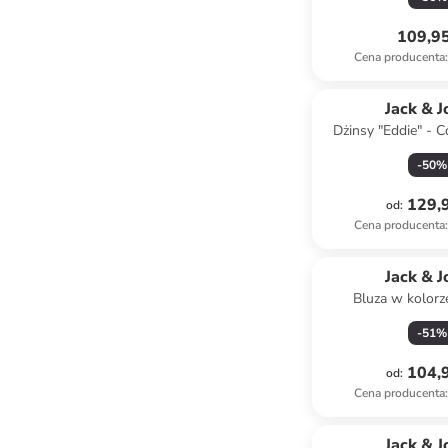
109,95
Cena producenta
:
Jack & J
Dżinsy "Eddie" - C
kolorze bł
-
50
%
129,9
od
:
Cena producenta
:
Jack & J
Bluza w kolorz
-
51
%
104,9
od
:
Cena producenta
:
Jack & J