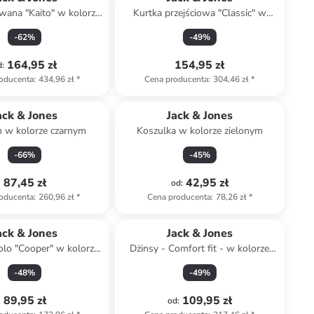
wana "Kaito" w kolorze
Kurtka przejściowa "Classic" w
czarnym
kolorze khaki
-
62
%
-
49
%
164,95 zł
154,95 zł
d
:
oducenta
:
434,96 zł
*
Cena producenta
:
304,46 zł
*
ack & Jones
Jack & Jones
n w kolorze czarnym
Koszulka w kolorze zielonym
-
66
%
-
45
%
87,45 zł
42,95 zł
od
:
oducenta
:
260,96 zł
*
Cena producenta
:
78,26 zł
*
ack & Jones
Jack & Jones
olo "Cooper" w kolorze
Dżinsy - Comfort fit - w kolorze
beżowym
błękitnym
-
48
%
-
49
%
89,95 zł
109,95 zł
od
: