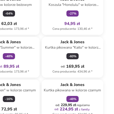
 w kolorze beżowym
Koszula "Honolulu" w kolorze
biało-granatowym
-
64
%
-
27
%
62,03 zł
94,95 zł
oducenta
:
173,96 zł
*
Cena producenta
:
130,46 zł
*
Tylko z
family
ack & Jones
Jack & Jones
 "Summer" w kolorze
Kurtka pikowana "Kaito" w kolorze
asnoróżowym
khaki
-
48
%
-
60
%
89,95 zł
169,95 zł
od
:
od
:
oducenta
:
173,96 zł
*
Cena producenta
:
434,96 zł
*
zniżka
family
ack & Jones
Jack & Jones
den" w kolorze czarnym
Kurtka pikowana w kolorze czarnym
-
16
%
-
48
%
229,95 zł
od
:
regularna
72,95 zł
224,95 zł
od
:
z family