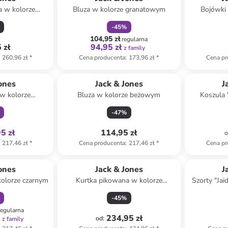
a w kolorze
Bluza w kolorze granatowym
Bojówki
owym
-
45
%
104,95 zł
regularna
 zł
94,95 zł
z family
260,96 zł
*
Cena producenta
:
173,96 zł
*
Cena pr
family
ones
Jack & Jones
J
 w kolorze
Bluza w kolorze beżowym
Koszula
owym
j
-
47
%
5 zł
114,95 zł
217,46 zł
*
Cena producenta
:
217,46 zł
*
Cena pr
amily
ones
Jack & Jones
J
kolorze czarnym
Kurtka pikowana w kolorze
Szorty "Jai
beżowo-szarym
-
45
%
regularna
ł
234,95 zł
od
:
z family