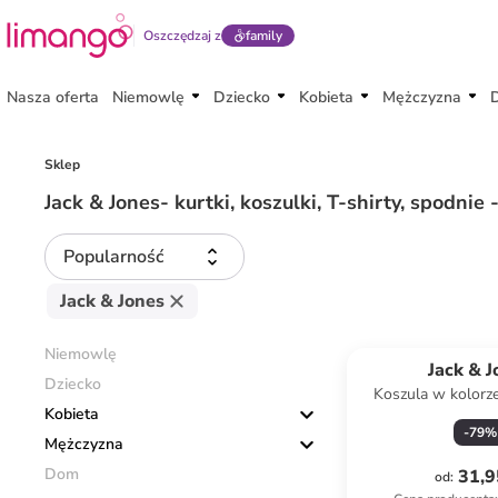
Oszczędzaj z
family
Nasza oferta
Niemowlę
Dziecko
Kobieta
Mężczyzna
Sklep
Jack & Jones- kurtki, koszulki, T-shirty, spodnie
Popularność
Jack & Jones
Niemowlę
Jack & J
Dziecko
Koszula w kolorz
Kobieta
biały
-
79
%
Mężczyzna
Dom
31,9
od
: