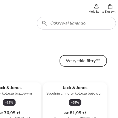
Moje konto
Koszyk
Wszystkie filtry
ack & Jones
Jack & Jones
w kolorze brązowym
Spodnie chino w kolorze beżowym
-
29
%
-
68
%
76,95 zł
81,95 zł
od
:
od
: