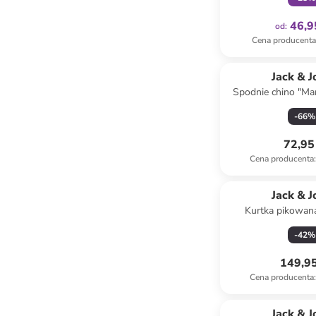
46,9
od
:
Cena producent
Jack & J
Spodnie chino "Ma
beżow
-
66
%
72,95 
Cena producenta
:
Jack & J
Kurtka pikowan
granat
-
42
%
149,95
Cena producenta
:
Jack & J