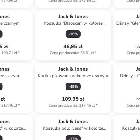
434,96 zł
*
Cena producenta
:
173,96 zł
*
Cena pr
ones
Jack & Jones
J
ze czarnym
Koszulka "Blaoscar" w kolorze
Dżinsy "Gle
szarobrązowym
-
16
%
5 zł
46,95 zł
o
108,71 zł
*
Cena producenta
:
56,51 zł
*
Cena pr
ones
Jack & Jones
J
rze szarym
Kurtka pikowana w kolorze czarnym
Dżinsy - C
-
49
%
zł
109,95 zł
o
217,46 zł
*
Cena producenta
:
217,46 zł
*
Cena pr
ones
Jack & Jones
J
c" w kolorze
Koszulka polo "Jess" w kolorze
Koszulka
ym
szarobrązowym
-
37
%