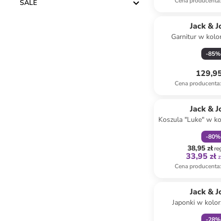
Cena producenta
:
SALE
Jack & J
Garnitur w kolo
-
85
%
129,95
Cena producenta
:
zniżka
f
Jack & J
Koszula "Luke" w k
-
80
%
38,95 zł
re
33,95 zł
z
Cena producenta
:
Tylko z
Jack & J
Japonki w kolo
-
28
%