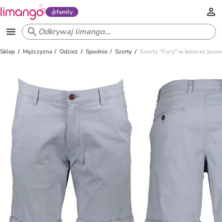
family
Sklep
Mężczyzna
Odzież
Spodnie
Szorty
Szorty "Fury" w kolorze jasn