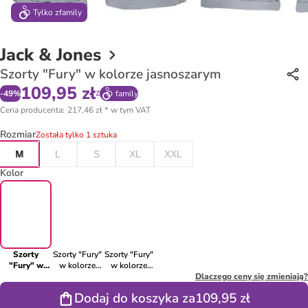
Tylko z
family
Jack & Jones
Szorty "Fury" w kolorze jasnoszarym
109,95 zł
z
-
49
%
family
Cena producenta
:
217,46 zł
*
w tym VAT
Rozmiar
Została tylko 1 sztuka
M
L
S
XL
XXL
Kolor
Szorty
Szorty "Fury"
Szorty "Fury"
"Fury" w
w kolorze
w kolorze
kolorze
antracytowym
czarnym
Dlaczego ceny się zmieniają?
jasnoszarym
Dodaj do koszyka za
109,95 zł