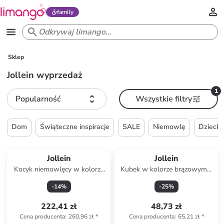
family
Sklep
Jollein wyprzedaż
1
Popularność
Wszystkie filtry
Dom
Świąteczne inspiracje
SALE
Niemowlę
Dzieck
Jollein
Jollein
Kocyk niemowlęcy w kolorze
Kubek w kolorze brązowym -
jasnoróżowym - 150 x 100 cm
Ø 9 cm
-
14
%
-
25
%
222,41 zł
48,73 zł
Cena producenta
:
260,96 zł
*
Cena producenta
:
65,21 zł
*