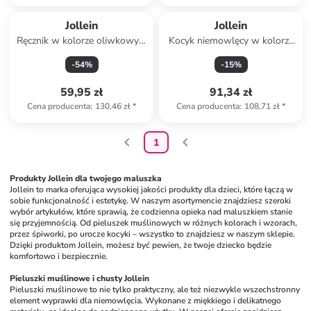
Jollein
Jollein
Ręcznik w kolorze oliwkowym
Kocyk niemowlęcy w kolorze
z kapturem - 75 x 75 cm
kremowym - 100 x 75 cm
-
54
%
-
15
%
59,95 zł
91,34 zł
Cena producenta
:
130,46 zł
*
Cena producenta
:
108,71 zł
*
1
Produkty Jollein dla twojego maluszka
Jollein to marka oferująca wysokiej jakości produkty dla dzieci, które łączą w 
sobie funkcjonalność i estetykę. W naszym asortymencie znajdziesz szeroki 
wybór artykułów, które sprawią, że codzienna opieka nad maluszkiem stanie 
się przyjemnością. Od pieluszek muślinowych w różnych kolorach i wzorach, 
przez śpiworki, po urocze kocyki – wszystko to znajdziesz w naszym sklepie. 
Dzięki produktom Jollein, możesz być pewien, że twoje dziecko będzie 
komfortowo i bezpiecznie. 
Pieluszki muślinowe i chusty Jollein
Pieluszki muślinowe to nie tylko praktyczny, ale też niezwykle wszechstronny 
element wyprawki dla niemowlęcia. Wykonane z miękkiego i delikatnego 