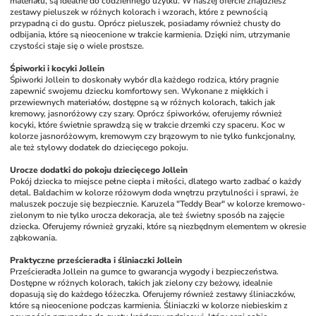
materiału, są idealne do codziennego użytku. W naszej ofercie znajdziesz 
zestawy pieluszek w różnych kolorach i wzorach, które z pewnością 
przypadną ci do gustu. Oprócz pieluszek, posiadamy również chusty do 
odbijania, które są nieocenione w trakcie karmienia. Dzięki nim, utrzymanie 
czystości staje się o wiele prostsze.
Śpiworki i kocyki Jollein
Śpiworki Jollein to doskonały wybór dla każdego rodzica, który pragnie 
zapewnić swojemu dziecku komfortowy sen. Wykonane z miękkich i 
przewiewnych materiałów, dostępne są w różnych kolorach, takich jak 
kremowy, jasnoróżowy czy szary. Oprócz śpiworków, oferujemy również 
kocyki, które świetnie sprawdzą się w trakcie drzemki czy spaceru. Koc w 
kolorze jasnoróżowym, kremowym czy brązowym to nie tylko funkcjonalny, 
ale też stylowy dodatek do dziecięcego pokoju.
Urocze dodatki do pokoju dziecięcego Jollein
Pokój dziecka to miejsce pełne ciepła i miłości, dlatego warto zadbać o każdy 
detal. Baldachim w kolorze różowym doda wnętrzu przytulności i sprawi, że 
maluszek poczuje się bezpiecznie. Karuzela "Teddy Bear" w kolorze kremowo-
zielonym to nie tylko urocza dekoracja, ale też świetny sposób na zajęcie 
dziecka. Oferujemy również gryzaki, które są niezbędnym elementem w okresie 
ząbkowania. 
Praktyczne prześcieradła i śliniaczki Jollein
Prześcieradła Jollein na gumce to gwarancja wygody i bezpieczeństwa. 
Dostępne w różnych kolorach, takich jak zielony czy beżowy, idealnie 
dopasują się do każdego łóżeczka. Oferujemy również zestawy śliniaczków, 
które są nieocenione podczas karmienia. Śliniaczki w kolorze niebieskim z 