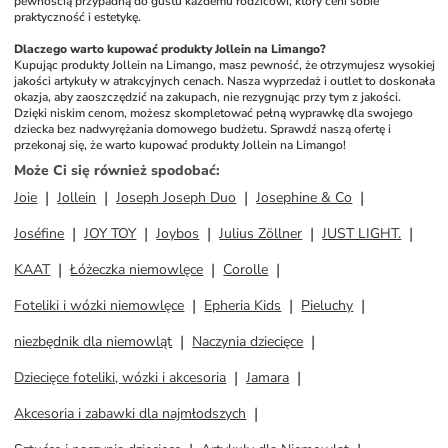
pewnością przypadną do gustu każdemu rodzicowi, który ceni sobie 
praktyczność i estetykę.
Dlaczego warto kupować produkty Jollein na Limango?
Kupując produkty Jollein na Limango, masz pewność, że otrzymujesz wysokiej 
jakości artykuły w atrakcyjnych cenach. Nasza wyprzedaż i outlet to doskonała 
okazja, aby zaoszczędzić na zakupach, nie rezygnując przy tym z jakości. 
Dzięki niskim cenom, możesz skompletować pełną wyprawkę dla swojego 
dziecka bez nadwyrężania domowego budżetu. Sprawdź naszą ofertę i 
przekonaj się, że warto kupować produkty Jollein na Limango!
Może Ci się również spodobać
:
Joie
Jollein
Joseph Joseph Duo
Josephine & Co
Joséfine
JOY TOY
Joybos
Julius Zöllner
JUST LIGHT.
KAAT
Łóżeczka niemowlęce
Corolle
Foteliki i wózki niemowlęce
Epheria Kids
Pieluchy
niezbędnik dla niemowląt
Naczynia dziecięce
Dziecięce foteliki, wózki i akcesoria
Jamara
Akcesoria i zabawki dla najmłodszych