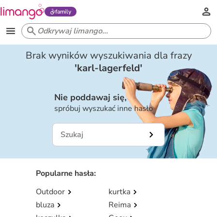
family
Brak wyników wyszukiwania dla frazy
'
karl-lagerfeld
'
Nie poddawaj się,
spróbuj wyszukać inne hasło
Popularne hasła
:
Outdoor
kurtka
bluza
Reima