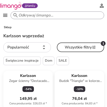
family
Sklep
Karlsson wyprzedaż
1
Popularność
Wszystkie filtry
Świąteczne inspiracje
Dom
SALE
Karlsson
Karlsson
Zegar ścienny "Destacado
Budzik "Triangle" w kolorze
Cuckoo'' w kolorze
czarnym - wys. 9,3 cm
-
54
%
-
10
%
jasnobrązowym - Ø 28 cm
149,95 zł
76,04 zł
Cena producenta
:
326,03 zł
*
Cena producenta
:
84,83 zł
*