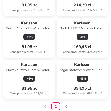
81,95 zł
214,29 zł
Cena producenta
:
152,03 zł
*
Cena producenta
:
282,53 zł
*
Karlsson
Karlsson
Budzik "Retro Tube" w kolorze
Budzik LED "Retro" w kolorze
pomarańczowym - 26 x 9 x 9
czarnym - 20 x 15,4 x 11,5 cm
-
46
%
-
44
%
cm
81,95 zł
169,95 zł
Cena producenta
:
152,03 zł
*
Cena producenta
:
304,28 zł
*
Karlsson
Karlsson
Budzik "Retro Tube" w kolorze
Zegar stołowy "Boxed Flip" w
żółtym - 26 x 9 x 9 cm
kolorze niebieskim - 20,7 x
-
46
%
-
43
%
11,7 x 7,1 cm
81,95 zł
394,95 zł
Cena producenta
:
152,03 zł
*
Cena producenta
:
698,18 zł
*
1