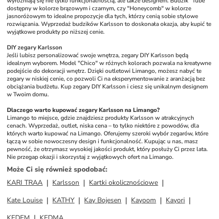
wyróżniają się nie tylko funkcjonalnością, ale także designem. Budzik "Tube" 
dostępny w kolorze brązowym i czarnym, czy "Honeycomb" w kolorze 
jasnoróżowym to idealne propozycje dla tych, którzy cenią sobie stylowe 
rozwiązania. Wyprzedaż budzików Karlsson to doskonała okazja, aby kupić te 
wyjątkowe produkty po niższej cenie.
DIY zegary Karlsson
Jeśli lubisz personalizować swoje wnętrza, zegary DIY Karlsson będą 
idealnym wyborem. Model "Chico" w różnych kolorach pozwala na kreatywne 
podejście do dekoracji wnętrz. Dzięki outletowi Limango, możesz nabyć te 
zegary w niskiej cenie, co pozwoli Ci na eksperymentowanie z aranżacją bez 
obciążania budżetu. Kup zegary DIY Karlsson i ciesz się unikalnym designem 
w Twoim domu.
Dlaczego warto kupować zegary Karlsson na Limango?
Limango to miejsce, gdzie znajdziesz produkty Karlsson w atrakcyjnych 
cenach. Wyprzedaż, outlet, niska cena – to tylko niektóre z powodów, dla 
których warto kupować na Limango. Oferujemy szeroki wybór zegarów, które 
łączą w sobie nowoczesny design i funkcjonalność. Kupując u nas, masz 
pewność, że otrzymasz wysokiej jakości produkt, który posłuży Ci przez lata. 
Nie przegap okazji i skorzystaj z wyjątkowych ofert na Limango.
Może Ci się również spodobać
:
KARI TRAA
Karlsson
Kartki okolicznościowe
Kate Louise
KATHY
Kay Bojesen
Kayoom
Kayori
KEDEM
KEDMA