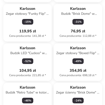
Karlsson
Karlsson
Zegar stołowy "Funky Flip" w
Budzik "Brisk Dome" w
kolorze żółtym - 17,7 x 9,2 x 7
kolorze szarym - 11 x 13,8 x
-
15
%
-
31
%
cm
6,5 cm
119,95 zł
76,95 zł
Cena producenta
:
141,38 zł
*
Cena producenta
:
112,88 zł
*
Karlsson
Karlsson
Budzik LED "Cuckoo" w
Zegar stołowy "Boxed Flip" w
kolorze zielonym - 9 x 15,8 x
kolorze pomarańczowym -
-
52
%
-
49
%
6 cm
20,7 x 11,7 x 7,1 cm
104,95 zł
354,95 zł
Cena producenta
:
221,85 zł
*
Cena producenta
:
698,18 zł
*
Karlsson
Karlsson
Budzik "Retro Tube" w kolorze
Zegar ścienny "Brisk Dome" w
zielonym - 26 x 9 x 9 cm
kolorze czerwonym - Ø 40 cm
-
46
%
-
24
%