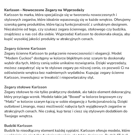
Karlsson - Nowoczesne Zegary na Wyprzedaży
Karlsson to marka, która specjalizuje się w tworzeniu nowoczesnych i 
stylowych zegarów, które idealnie wpasowują się w każde wnętrze. Oferujemy 
szeroką gamę produktów, które łączą funkcjonalność z unikalnym designem. 
Niezależnie od tego, czy szukasz zegara ściennego, stołowego czy budzika, 
znajdziesz u nas coś dla siebie. Wyprzedaż Karlsson to doskonała okazja, aby 
kupić wysokiej jakości produkty w atrakcyjnych cenach.
Zegary ścienne Karlsson
Zegary ścienne Karlsson to połączenie nowoczesności i elegancji. Model 
"Modern Cuckoo" dostępny w kolorze błękitnym oraz szarym to doskonały 
wybór dla tych, którzy cenią sobie unikalne rozwiązania. Dzięki wyprzedaży, 
możesz zaopatrzyć się w te stylowe zegary po niższej cenie, co pozwoli Ci na 
odświeżenie wnętrza bez nadmiernych wydatków. Kupując zegary ścienne 
Karlsson, inwestujesz w trwałość i niepowtarzalny styl.
Zegary stołowe Karlsson
Zegary stołowe to nie tylko praktyczny dodatek, ale także element dekoracyjny, 
który przyciąga wzrok. Modele takie jak "Boxed" w kolorze brązowym czy 
"Matiz" w kolorze szarym łączą w sobie elegancję z funkcjonalnością. Dzięki 
outletowi Limango, masz możliwość nabycia tych wyjątkowych zegarów w 
atrakcyjnych cenach. Nie czekaj, kup teraz i ciesz się stylowym dodatkiem do 
Twojego wnętrza.
Budziki Karlsson
Budzik to nieodłączny element każdej sypialni. Karlsson oferuje modele, które 