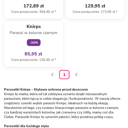
172,89 zł
129,95 zł
Cena producenta
:
304,46 zł
*
Cena producenta
:
173,96 zł
*
Tylko z
family
Knirps
Parasol w kolorze czarnym
-
34
%
85,95 zł
Cena producenta
:
130,46 zł
*
1
Parasolki Knirps - Stylowa ochrona przed deszczem
Knirps to marka, która od lat zdobywa uznanie dzięki niezawodnym 
parasolom, które łączą w sobie elegancję i funkcjonalność. W naszej ofercie 
znajdziesz szeroki wybór parasoli Knirps, idealnych na każdą okazję. 
Niezależnie od tego, czy szukasz klasycznego parasola w kolorze czarnym, 
czy bardziej wyrazistych kolorów, jak czerwony czy żółty, mamy coś dla 
Ciebie. Parasolki Knirps to synonim jakości, który przetrwa próbę czasu.
Parasolki dla każdego stylu