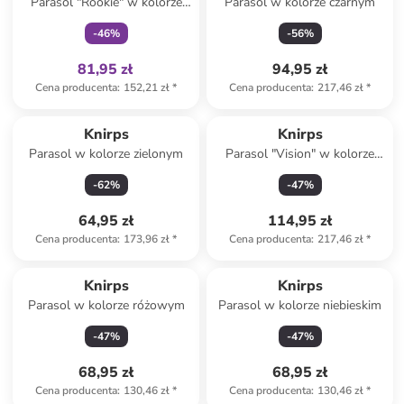
Parasol "Rookie" w kolorze
Parasol w kolorze czarnym
antracytowym
-
46
%
-
56
%
81,95 zł
94,95 zł
Cena producenta
:
152,21 zł
*
Cena producenta
:
217,46 zł
*
Knirps
Knirps
Parasol w kolorze zielonym
Parasol "Vision" w kolorze
czarnym
-
62
%
-
47
%
64,95 zł
114,95 zł
Cena producenta
:
173,96 zł
*
Cena producenta
:
217,46 zł
*
Knirps
Knirps
Parasol w kolorze różowym
Parasol w kolorze niebieskim
-
47
%
-
47
%
68,95 zł
68,95 zł
Cena producenta
:
130,46 zł
*
Cena producenta
:
130,46 zł
*