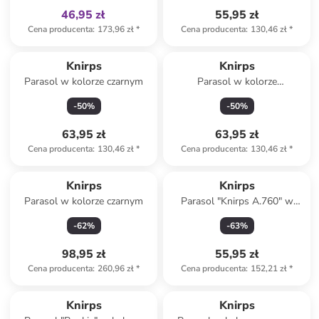
46,95 zł
55,95 zł
Cena producenta
:
173,96 zł
*
Cena producenta
:
130,46 zł
*
Knirps
Knirps
Parasol w kolorze czarnym
Parasol w kolorze
jasnobrązowym
-
50
%
-
50
%
63,95 zł
63,95 zł
Cena producenta
:
130,46 zł
*
Cena producenta
:
130,46 zł
*
Knirps
Knirps
Parasol w kolorze czarnym
Parasol "Knirps A.760" w
kolorze antracytowym
-
62
%
-
63
%
98,95 zł
55,95 zł
Cena producenta
:
260,96 zł
*
Cena producenta
:
152,21 zł
*
Tylko z
family
Knirps
Knirps