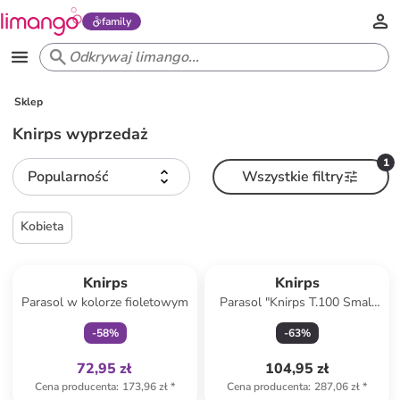
family
Sklep
Knirps wyprzedaż
1
Popularność
Wszystkie filtry
Kobieta
Tylko z
family
Knirps
Knirps
Parasol w kolorze fioletowym
Parasol "Knirps T.100 Small
Duomatic" w kolorze czarnym
-
58
%
-
63
%
72,95 zł
104,95 zł
Cena producenta
:
173,96 zł
*
Cena producenta
:
287,06 zł
*