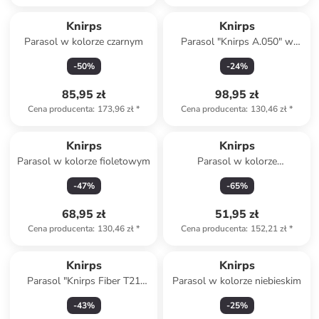
Knirps
Knirps
Parasol w kolorze czarnym
Parasol "Knirps A.050" w
kolorze czarno-białym
-
50
%
-
24
%
85,95 zł
98,95 zł
Cena producenta
:
173,96 zł
*
Cena producenta
:
130,46 zł
*
Knirps
Knirps
Parasol w kolorze fioletowym
Parasol w kolorze
granatowym
-
47
%
-
65
%
68,95 zł
51,95 zł
Cena producenta
:
130,46 zł
*
Cena producenta
:
152,21 zł
*
Knirps
Knirps
Parasol "Knirps Fiber T21
Parasol w kolorze niebieskim
Duomatic" w kolorze
-
43
%
-
25
%
fioletowym