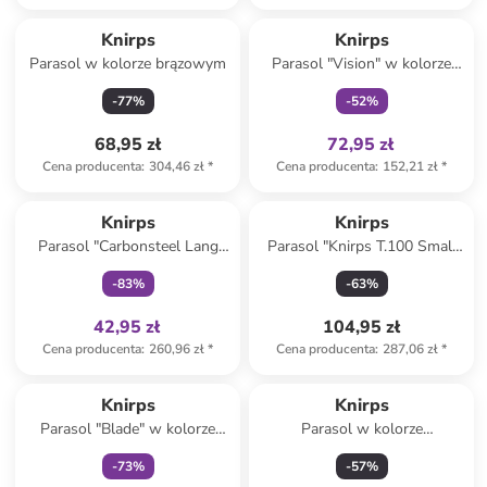
Tylko z
family
Knirps
Knirps
Parasol w kolorze brązowym
Parasol "Vision" w kolorze
granatowym ze wzorem
-
77
%
-
52
%
68,95 zł
72,95 zł
Cena producenta
:
304,46 zł
*
Cena producenta
:
152,21 zł
*
Tylko z
family
Knirps
Knirps
Parasol "Carbonsteel Lang
Parasol "Knirps T.100 Small
AC" w kolorze
Duomatic" w kolorze
-
83
%
-
63
%
ciemnoczerwono-szarym
czerwonym
42,95 zł
104,95 zł
Cena producenta
:
260,96 zł
*
Cena producenta
:
287,06 zł
*
Tylko z
family
Knirps
Knirps
Parasol "Blade" w kolorze
Parasol w kolorze
czerwonym
granatowym
-
73
%
-
57
%