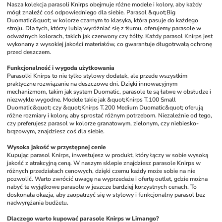
Nasza kolekcja parasoli Knirps obejmuje różne modele i kolory, aby każdy 
mógł znaleźć coś odpowiedniego dla siebie. Parasol &quot;Big 
Duomatic&quot; w kolorze czarnym to klasyka, która pasuje do każdego 
stroju. Dla tych, którzy lubią wyróżniać się z tłumu, oferujemy parasole w 
odważnych kolorach, takich jak czerwony czy żółty. Każdy parasol Knirps jest 
wykonany z wysokiej jakości materiałów, co gwarantuje długotrwałą ochronę 
przed deszczem.
Funkcjonalność i wygoda użytkowania
Parasolki Knirps to nie tylko stylowy dodatek, ale przede wszystkim 
praktyczne rozwiązanie na deszczowe dni. Dzięki innowacyjnym 
mechanizmom, takim jak system Duomatic, parasole te są łatwe w obsłudze i 
niezwykle wygodne. Modele takie jak &quot;Knirps T.100 Small 
Duomatic&quot; czy &quot;Knirps T.200 Medium Duomatic&quot; oferują 
różne rozmiary i kolory, aby sprostać różnym potrzebom. Niezależnie od tego, 
czy preferujesz parasol w kolorze granatowym, zielonym, czy niebiesko-
brązowym, znajdziesz coś dla siebie.
Wysoka jakość w przystępnej cenie
Kupując parasol Knirps, inwestujesz w produkt, który łączy w sobie wysoką 
jakość z atrakcyjną ceną. W naszym sklepie znajdziesz parasole Knirps w 
różnych przedziałach cenowych, dzięki czemu każdy może sobie na nie 
pozwolić. Warto zwrócić uwagę na wyprzedaże i ofertę outlet, gdzie można 
nabyć te wyjątkowe parasole w jeszcze bardziej korzystnych cenach. To 
doskonała okazja, aby zaopatrzyć się w stylowy i funkcjonalny parasol bez 
nadwyrężania budżetu.
Dlaczego warto kupować parasole Knirps w Limango?