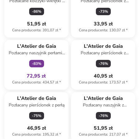
Pozłacane kolczyki-wkrętki z
Pozłacany pierścionek z
perłami
labradorytem
-
86
%
-
73
%
51,95 zł
33,95 zł
Cena producenta
:
391,07 zł
*
Cena producenta
:
130,07 zł
*
Tylko z
family
L'Atelier de Gaia
L'Atelier de Gaia
Pozłacany naszyjnik perłami i
Pozłacany pierścionek z
cyrkoniami - dł. 50 cm
agatem
-
83
%
-
76
%
72,95 zł
40,95 zł
Cena producenta
:
434,57 zł
*
Cena producenta
:
173,57 zł
*
L'Atelier de Gaia
L'Atelier de Gaia
Pozłacany pierścionek z perłą
Pozłacany naszyjnik z
zawieszką - dł. 50 cm
-
75
%
-
76
%
46,95 zł
51,95 zł
Cena producenta
:
195,32 zł
*
Cena producenta
:
217,07 zł
*