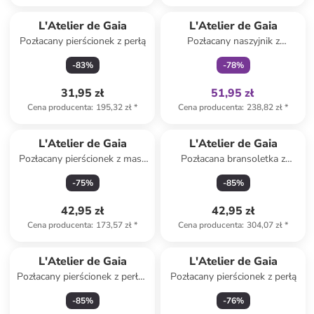
Tylko z
family
L'Atelier de Gaia
L'Atelier de Gaia
Pozłacany pierścionek z perłą
Pozłacany naszyjnik z
kryształami - dł. 45 cm
-
83
%
-
78
%
31,95 zł
51,95 zł
Cena producenta
:
195,32 zł
*
Cena producenta
:
238,82 zł
*
L'Atelier de Gaia
L'Atelier de Gaia
Pozłacany pierścionek z masą
Pozłacana bransoletka z
perłową
perłami i cyrkoniami
-
75
%
-
85
%
42,95 zł
42,95 zł
Cena producenta
:
173,57 zł
*
Cena producenta
:
304,07 zł
*
L'Atelier de Gaia
L'Atelier de Gaia
Pozłacany pierścionek z perłą i
Pozłacany pierścionek z perłą
kamieniami szlachetnymi
-
85
%
-
76
%