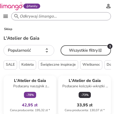
family
Sklep
L'Atelier de Gaia
1
Popularność
Wszystkie filtry
SALE
Kobieta
Świąteczne inspiracje
Wielkanoc
Do
Tylko z
family
L'Atelier de Gaia
L'Atelier de Gaia
Pozłacany naszyjnik z
Pozłacane kolczyki-wkrętki z
kryształami - dł. 50 cm
tygrysim okiem
-
78
%
-
73
%
42,95 zł
33,95 zł
Cena producenta
:
195,32 zł
*
Cena producenta
:
130,07 zł
*