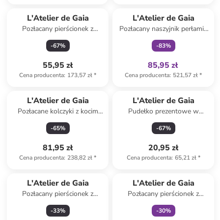
Tylko z
family
L'Atelier de Gaia
L'Atelier de Gaia
Pozłacany pierścionek z
Pozłacany naszyjnik perłami i
tygrysim okiem
cyrkoniami - dł. 50 cm
-
67
%
-
83
%
55,95 zł
85,95 zł
Cena producenta
:
173,57 zł
*
Cena producenta
:
521,57 zł
*
L'Atelier de Gaia
L'Atelier de Gaia
Pozłacane kolczyki z kocim
Pudełko prezentowe w
okiem
kolorze czerwonym - 8 x 8 x 4
-
65
%
-
67
%
cm
81,95 zł
20,95 zł
Cena producenta
:
238,82 zł
*
Cena producenta
:
65,21 zł
*
Tylko z
family
L'Atelier de Gaia
L'Atelier de Gaia
Pozłacany pierścionek z
Pozłacany pierścionek z
perłami i cyrkoniami
kamieniem księżycowym
-
33
%
-
30
%