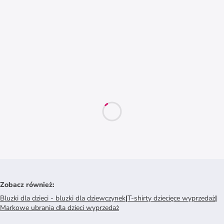
Zobacz również
:
Bluzki dla dzieci - bluzki dla dziewczynek
|
T-shirty dziecięce wyprzedaż
|
Markowe ubrania dla dzieci wyprzedaż