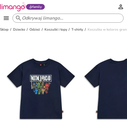
family
Sklep
Dziecko
Odzież
Koszulki i topy
T-shirty
Koszulka w kolorze gr