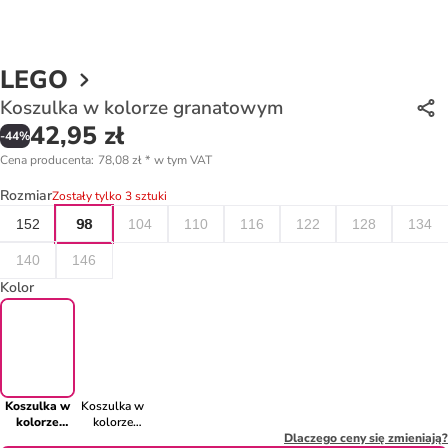
LEGO
Koszulka w kolorze granatowym
42,95 zł
-
44
%
Cena producenta
:
78,08 zł
*
w tym VAT
Rozmiar
Zostały tylko 3 sztuki
152
98
104
110
116
122
128
134
140
146
Kolor
Koszulka w
Koszulka w
kolorze
kolorze
granatowym
niebieskim
Dlaczego ceny się zmieniają?