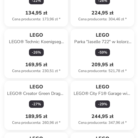
-
22
%
-
26
%
134,95 zł
224,95 zł
Cena producenta
:
173,96 zł
*
Cena producenta
:
304,46 zł
*
LEGO
LEGO
LEGO® Technic: Koenigsegg
Parka "Jaselle 722" w kolorze
Jesko Absolut w kolorze
bordowym
-
26
%
-
59
%
szarym - 10+
169,95 zł
209,95 zł
Cena producenta
:
230,51 zł
*
Cena producenta
:
521,78 zł
*
LEGO
LEGO
LEGO® Creator Green Dragon
LEGO® City F1® Garage with
- 9+
Mercedes-AMG and Alpine
-
27
%
-
29
%
racing cars - 7+
189,95 zł
244,95 zł
Cena producenta
:
260,96 zł
*
Cena producenta
:
347,96 zł
*