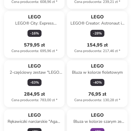
Cena producenta
:
608,96 zł
*
Cena producenta
:
239,21 zł
*
LEGO
LEGO
LEGO® City: Express
LEGO® Creator: Astronaut in
passenger train - 7+
space - 9+
-
16
%
-
28
%
579,95 zł
154,95 zł
Cena producenta
:
695,96 zł
*
Cena producenta
:
217,46 zł
*
LEGO
LEGO
2-częściowy zestaw "LEGO
Bluza w kolorze fioletowym
NINJAGO" w kolorze
-
63
%
-
40
%
niebieskim - 40 x 25 x 17 cm
284,95 zł
76,95 zł
Cena producenta
:
783,00 zł
*
Cena producenta
:
130,28 zł
*
zniżka
family
LEGO
LEGO
Rękawiczki narciarskie "Agan"
Bluza w kolorze szarym ze
w kolorze czerwono-czarnym
wzorem