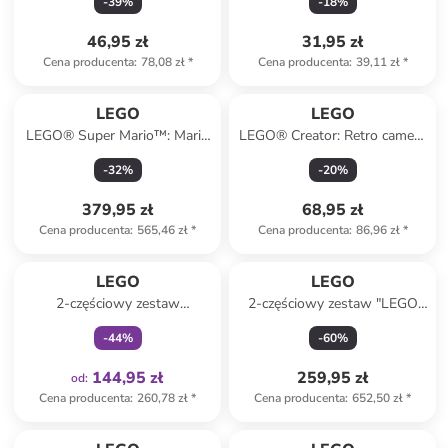
-
39
%
-
18
%
46,95 zł
31,95 zł
Cena producenta
:
78,08 zł
*
Cena producenta
:
39,11 zł
*
LEGO
LEGO
LEGO® Super Mario™: Mario
LEGO® Creator: Retro camera
& Yoshi - 18+
- 8+
-
32
%
-
20
%
379,95 zł
68,95 zł
Cena producenta
:
565,46 zł
*
Cena producenta
:
86,96 zł
*
Tylko z
family
LEGO
LEGO
2-częściowy zestaw
2-częściowy zestaw "LEGO
przeciwdeszczowy w kolorze
Maxi Plus" w kolorze czarnym
-
44
%
-
60
%
jasnoróżowym
- 42 x 25 x 22 cm
144,95 zł
259,95 zł
od
:
Cena producenta
:
260,78 zł
*
Cena producenta
:
652,50 zł
*