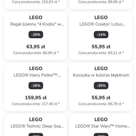
Cena producenta
:
152,03 zł
*
Cena producenta
:
86,96 zł
*
LEGO
LEGO
Regał ścienny "4 Knobs" w
LEGO® Creator: Lotus
kolorze czarnym - 15,9 x 47 x
flowers - 8+
-
26
%
-
14
%
16,1 cm
63,95 zł
55,95 zł
Cena producenta
:
86,96 zł
*
Cena producenta
:
65,21 zł
*
LEGO
LEGO
LEGO® Harry Potter™:
Koszulka w kolorze błękitnym
Hagrid and Harry's motorcycle
-
26
%
-
35
%
tour - 9+
159,95 zł
55,95 zł
Cena producenta
:
217,46 zł
*
Cena producenta
:
86,78 zł
*
LEGO
LEGO
LEGO® Technic: Deep-Sea
LEGO® Star Wars™ Home
Research Submarine - 9+
One Starcruiser - 18+