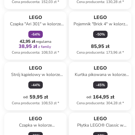
Cena producenta
:
152,03 zł
*
Cena producenta
:
130,28 zł
*
zniżka
family
LEGO
LEGO
Czapka "Ari 301" w kolorze
Pojemnik "Brick 4" w kolorze
niebieskim
czarnym z szufladami - 25 x
-
64
%
-
50
%
18 x 25 cm
42,95 zł
regularna
38,95 zł
85,95 zł
z family
Cena producenta
:
108,53 zł
*
Cena producenta
:
173,96 zł
*
LEGO
LEGO
Strój kąpielowy w kolorze
Kurtka pikowana w kolorze
miętowo-różowym
granatowym
-
44
%
-
45
%
59,95 zł
164,95 zł
od
:
od
:
Cena producenta
:
108,53 zł
*
Cena producenta
:
304,28 zł
*
LEGO
LEGO
Czapka w kolorze
Płytka LEGO® Classic w
granatowym
kolorze niebieskim - 4+