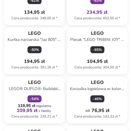
-
61
%
-
63
%
różowym - 22,5 x 28,5 x 12
granatowym - 42 x 25 x 17
cm
cm
134,95 zł
234,95 zł
Cena producenta
:
348,00 zł
*
Cena producenta
:
652,50 zł
*
LEGO
LEGO
Kurtka narciarska "Jaz 805" w
Plecak "LEGO TRIBINI JOY" w
kolorze fioletowo-
kolorze czarnym - 29 x 40 x
-
50
%
-
65
%
granatowym
12 cm
194,95 zł
104,95 zł
Cena producenta
:
391,28 zł
*
Cena producenta
:
304,50 zł
*
zniżka
family
LEGO
LEGO
LEGO® DUPLO®: Buildable
Koszulka kąpielowa w kolorze
people with big emotions - 3+
różowym
-
54
%
-
46
%
119,95 zł
regularna
109,95 zł
76,95 zł
od
:
z family
Cena producenta
:
239,21 zł
*
Cena producenta
:
143,33 zł
*
Tylko z
family