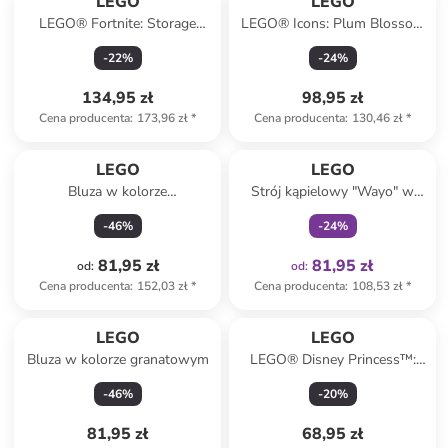
LEGO
LEGO
LEGO® Fortnite: Storage
LEGO® Icons: Plum Blossom
llama - 12+
- 18+
-
22
%
-
24
%
134,95 zł
98,95 zł
Cena producenta
:
173,96 zł
*
Cena producenta
:
130,46 zł
*
Tylko z
family
LEGO
LEGO
Bluza w kolorze
Strój kąpielowy "Wayo" w
pomarańczowym
kolorze jasnoróżowym
-
46
%
-
24
%
81,95 zł
81,95 zł
od
:
od
:
Cena producenta
:
152,03 zł
*
Cena producenta
:
108,53 zł
*
LEGO
LEGO
Bluza w kolorze granatowym
LEGO® Disney Princess™:
Vaiana's Island - 5+
-
46
%
-
20
%
81,95 zł
68,95 zł