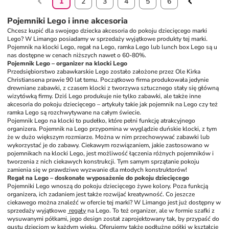
1
2
3
4
5
6
Pojemniki Lego i inne akcesoria
Chcesz kupić dla swojego dziecka akcesoria do pokoju dziecięcego marki 
Lego? W Limango posiadamy w sprzedaży wyjątkowe produkty tej marki. 
Pojemnik na klocki Lego, regał na Lego, ramka Lego lub lunch box Lego są u 
nas dostępne w cenach niższych nawet o 60-80%.
Pojemnik Lego – organizer na klocki Lego
Przedsiębiorstwo zabawkarskie Lego zostało założone przez Ole Kirka 
Christiansena prawie 90 lat temu. Początkowo firma produkowała jedynie 
drewniane zabawki, z czasem klocki z tworzywa sztucznego stały się główną 
wizytówką firmy. Dziś Lego produkuje nie tylko zabawki, ale także inne 
akcesoria do pokoju dziecięcego – artykuły takie jak pojemnik na Lego czy też 
ramka Lego są rozchwytywane na całym świecie.
Pojemnik Lego na klocki to pudełko, które pełni funkcję atrakcyjnego 
organizera. Pojemnik na Lego przypomina w wyglądzie duńskie klocki, z tym 
że w dużo większym rozmiarze. Można w nim przechowywać zabawki lub 
wykorzystać je do zabawy. Ciekawym rozwiązaniem, jakie zastosowano w 
pojemnikach na klocki Lego, jest możliwość łączenia różnych pojemników i 
tworzenia z nich ciekawych konstrukcji. Tym samym sprzątanie pokoju 
zamienia się w prawdziwe wyzwanie dla młodych konstruktorów!
Regał na Lego – doskonałe wyposażenie do pokoju dziecięcego
Pojemniki Lego wnoszą do pokoju dziecięcego żywe kolory. Poza funkcją 
organizera, ich zadaniem jest także rozwijać kreatywność. Co jeszcze 
ciekawego można znaleźć w ofercie tej marki? W Limango jest już dostępny w 
sprzedaży wyjątkowe 
 regały
 na Lego. To też organizer, ale w formie szafki z 
wysuwanymi półkami, jego design został zaprojektowany tak, by przypaść do 
gustu dzieciom w każdym wieku. Oferujemy także podłużne półki w kształcie 