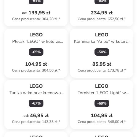
-
54
%
-
63
%
24 x 39,5 x 17 cm
139,95 zł
234,95 zł
od
:
Cena producenta
:
304,28 zł
*
Cena producenta
:
652,50 zł
*
LEGO
LEGO
Plecak "LEGO" w kolorze
Kominiarka "Aripo" w kolorze
granatowym - 27 x 40 x 18
jasnoróżowym
-
65
%
-
50
%
cm
104,95 zł
85,95 zł
Cena producenta
:
304,50 zł
*
Cena producenta
:
173,78 zł
*
LEGO
LEGO
Tunika w kolorze kremowo-
Tornister "LEGO Light" w
różowym
kolorze różowym - 23 x 35 x
-
67
%
-
69
%
17 cm
46,95 zł
104,95 zł
od
:
Cena producenta
:
143,33 zł
*
Cena producenta
:
348,00 zł
*