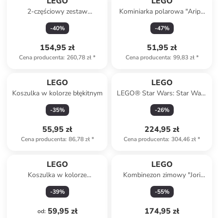
LEGO
LEGO
2-częściowy zestaw
Kominiarka polarowa "Aripo
przeciwdeszczowy w kolorze
704" w kolorze granatowym
-
40
%
-
47
%
jasnoróżowym
154,95 zł
51,95 zł
Cena producenta
:
260,78 zł
*
Cena producenta
:
99,83 zł
*
LEGO
LEGO
Koszulka w kolorze błękitnym
LEGO® Star Wars: Star Wars
Logo - 18+
-
35
%
-
26
%
55,95 zł
224,95 zł
Cena producenta
:
86,78 zł
*
Cena producenta
:
304,46 zł
*
LEGO
LEGO
Koszulka w kolorze
Kombinezon zimowy "Jori
granatowym
721" w kolorze granatowym
-
39
%
-
55
%
59,95 zł
174,95 zł
od
: