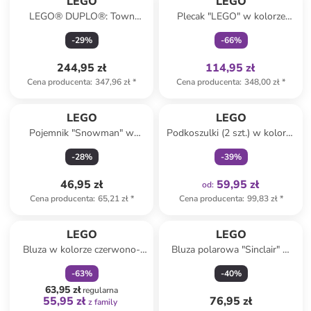
LEGO
LEGO
LEGO® DUPLO®: Town
Plecak "LEGO" w kolorze
Wildlife Families 3-in-1 Set -
zielonym - 20 x 29 x 10 cm
-
29
%
-
66
%
2+
244,95 zł
114,95 zł
Cena producenta
:
347,96 zł
*
Cena producenta
:
348,00 zł
*
Tylko z
family
LEGO
LEGO
Pojemnik "Snowman" w
Podkoszulki (2 szt.) w kolorze
kolorze białym - wys. 11,5 x Ø
beżowo-fioletowym
-
28
%
-
39
%
10,2 cm
46,95 zł
59,95 zł
od
:
Cena producenta
:
65,21 zł
*
Cena producenta
:
99,83 zł
*
zniżka
family
LEGO
LEGO
Bluza w kolorze czerwono-
Bluza polarowa "Sinclair" w
granatowym
kolorze różowym
-
63
%
-
40
%
63,95 zł
regularna
55,95 zł
76,95 zł
z family