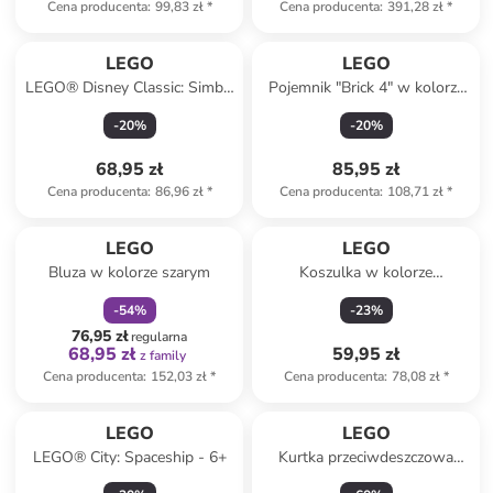
Cena producenta
:
99,83 zł
*
Cena producenta
:
391,28 zł
*
LEGO
LEGO
LEGO® Disney Classic: Simba,
Pojemnik "Brick 4" w kolorze
the king's lion cub - 6+
szarozielonym na lunch - 16,5
-
20
%
-
20
%
x 11,6 x 17,3 cm
68,95 zł
85,95 zł
Cena producenta
:
86,96 zł
*
Cena producenta
:
108,71 zł
*
zniżka
family
LEGO
LEGO
Bluza w kolorze szarym
Koszulka w kolorze
granatowym ze wzorem
-
54
%
-
23
%
76,95 zł
regularna
68,95 zł
59,95 zł
z family
Cena producenta
:
152,03 zł
*
Cena producenta
:
78,08 zł
*
LEGO
LEGO
LEGO® City: Spaceship - 6+
Kurtka przeciwdeszczowa
''Lwjad 203'' w kolorze