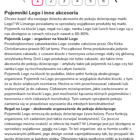
1
2
3
4
5
6
Pojemniki Lego i inne akcesoria
Chcesz kupić dla swojego dziecka akcesoria do pokoju dziecięcego marki 
Lego? W Limango posiadamy w sprzedaży wyjątkowe produkty tej marki. 
Pojemnik na klocki Lego, regał na Lego, ramka Lego lub lunch box Lego są u 
nas dostępne w cenach niższych nawet o 60-80%.
Pojemnik Lego – organizer na klocki Lego
Przedsiębiorstwo zabawkarskie Lego zostało założone przez Ole Kirka 
Christiansena prawie 90 lat temu. Początkowo firma produkowała jedynie 
drewniane zabawki, z czasem klocki z tworzywa sztucznego stały się główną 
wizytówką firmy. Dziś Lego produkuje nie tylko zabawki, ale także inne 
akcesoria do pokoju dziecięcego – artykuły takie jak pojemnik na Lego czy też 
ramka Lego są rozchwytywane na całym świecie.
Pojemnik Lego na klocki to pudełko, które pełni funkcję atrakcyjnego 
organizera. Pojemnik na Lego przypomina w wyglądzie duńskie klocki, z tym 
że w dużo większym rozmiarze. Można w nim przechowywać zabawki lub 
wykorzystać je do zabawy. Ciekawym rozwiązaniem, jakie zastosowano w 
pojemnikach na klocki Lego, jest możliwość łączenia różnych pojemników i 
tworzenia z nich ciekawych konstrukcji. Tym samym sprzątanie pokoju 
zamienia się w prawdziwe wyzwanie dla młodych konstruktorów!
Regał na Lego – doskonałe wyposażenie do pokoju dziecięcego
Pojemniki Lego wnoszą do pokoju dziecięcego żywe kolory. Poza funkcją 
organizera, ich zadaniem jest także rozwijać kreatywność. Co jeszcze 
ciekawego można znaleźć w ofercie tej marki? W Limango jest już dostępny w 
sprzedaży wyjątkowe 
 regały
 na Lego. To też organizer, ale w formie szafki z 
wysuwanymi półkami, jego design został zaprojektowany tak, by przypaść do 
gustu dzieciom w każdym wieku. Oferujemy także podłużne półki w kształcie 