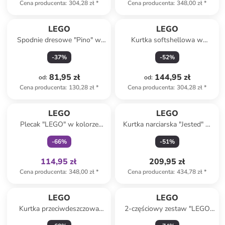
Cena producenta
:
304,28 zł
*
Cena producenta
:
348,00 zł
*
LEGO
LEGO
Spodnie dresowe "Pino" w
Kurtka softshellowa w
kolorze czarnym
kolorze granatowym
-
37
%
-
52
%
81,95 zł
144,95 zł
od
:
od
:
Cena producenta
:
130,28 zł
*
Cena producenta
:
304,28 zł
*
Tylko z
family
LEGO
LEGO
Plecak "LEGO" w kolorze
Kurtka narciarska "Jested" w
zielonym - 20 x 29 x 10 cm
kolorze granatowo-beżowo-
-
66
%
-
51
%
czerwonym
114,95 zł
209,95 zł
Cena producenta
:
348,00 zł
*
Cena producenta
:
434,78 zł
*
LEGO
LEGO
Kurtka przeciwdeszczowa
2-częściowy zestaw "LEGO
''Lwjad 203'' w kolorze
Parrot" w kolorze