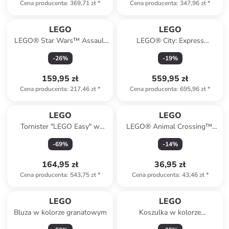
Cena producenta
:
369,71 zł
*
Cena producenta
:
347,96 zł
*
LEGO
LEGO
LEGO® Star Wars™ Assault
LEGO® City: Express
Ship™ - 18+
passenger train - 7+
-
26
%
-
19
%
159,95 zł
559,95 zł
Cena producenta
:
217,46 zł
*
Cena producenta
:
695,96 zł
*
LEGO
LEGO
Tornister "LEGO Easy" w
LEGO® Animal Crossing™:
kolorze czarno-czerwonym -
Stargazing with Eufemia - 6+
-
69
%
-
14
%
39 x 29 x 22 cm
164,95 zł
36,95 zł
Cena producenta
:
543,75 zł
*
Cena producenta
:
43,46 zł
*
LEGO
LEGO
Bluza w kolorze granatowym
Koszulka w kolorze
granatowym