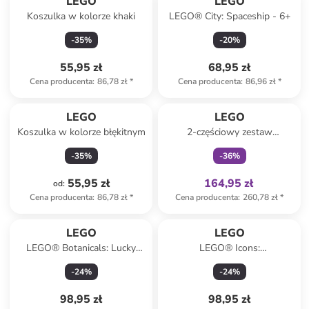
LEGO
LEGO
Koszulka w kolorze khaki
LEGO® City: Spaceship - 6+
-
35
%
-
20
%
55,95 zł
68,95 zł
Cena producenta
:
86,78 zł
*
Cena producenta
:
86,96 zł
*
Tylko z
family
LEGO
LEGO
Koszulka w kolorze błękitnym
2-częściowy zestaw
przeciwdeszczowy w kolorze
-
35
%
-
36
%
niebieskim
55,95 zł
164,95 zł
od
:
Cena producenta
:
86,78 zł
*
Cena producenta
:
260,78 zł
*
LEGO
LEGO
LEGO® Botanicals: Lucky
LEGO® Icons:
Bamboo - 18+
Chrysanthemum - 18+
-
24
%
-
24
%
98,95 zł
98,95 zł