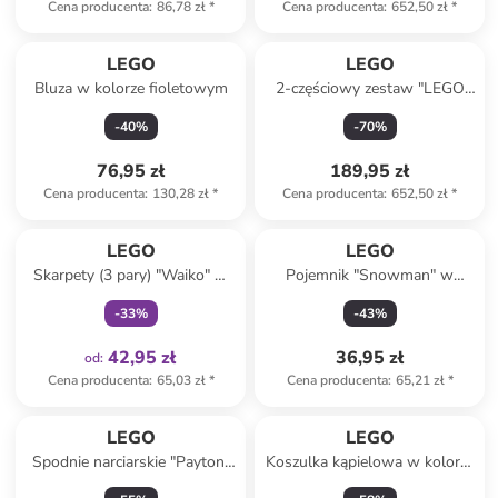
Cena producenta
:
86,78 zł
*
Cena producenta
:
652,50 zł
*
LEGO
LEGO
Bluza w kolorze fioletowym
2-częściowy zestaw "LEGO
Sparkle" w kolorze różowym -
-
40
%
-
70
%
24 x 39,5 x 17 cm
76,95 zł
189,95 zł
Cena producenta
:
130,28 zł
*
Cena producenta
:
652,50 zł
*
Tylko z
family
LEGO
LEGO
Skarpety (3 pary) "Waiko" w
Pojemnik "Snowman" w
kolorze zielono-szaro-
kolorze białym - wys. 11,5 x Ø
-
33
%
-
43
%
niebieskim
10,2 cm
42,95 zł
36,95 zł
od
:
Cena producenta
:
65,03 zł
*
Cena producenta
:
65,21 zł
*
LEGO
LEGO
Spodnie narciarskie "Payton"
Koszulka kąpielowa w kolorze
w kolorze czarnym
różowym