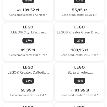
-
36
%
-
14
%
109,52 zł
55,95 zł
od
:
Cena producenta
:
173,78 zł
*
Cena producenta
:
65,21 zł
*
LEGO
LEGO
LEGO® City: Lifeguard
LEGO® Creator Green Dragon
emergency vehicle - 6+
- 9+
-
17
%
-
27
%
89,95 zł
189,95 zł
Cena producenta
:
108,71 zł
*
Cena producenta
:
260,96 zł
*
LEGO
LEGO
LEGO® Creator: Daffodils -
Bluza w kolorze
8+
pomarańczowym
-
14
%
-
46
%
55,95 zł
81,95 zł
od
:
Cena producenta
:
65,21 zł
*
Cena producenta
:
152,03 zł
*