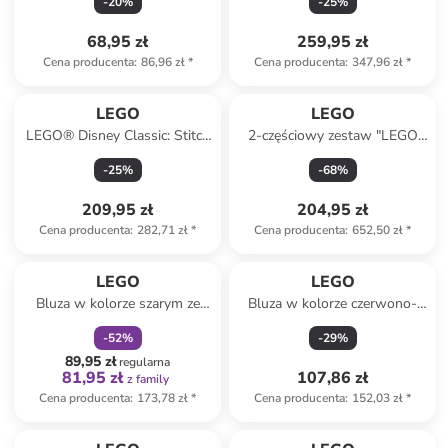
-
20
%
-
25
%
68,95 zł
259,95 zł
Cena producenta
:
86,96 zł
*
Cena producenta
:
347,96 zł
*
LEGO
LEGO
LEGO® Disney Classic: Stitch
2-częściowy zestaw "LEGO
- 9+
Maxi Plus" w kolorze czarnym
-
25
%
-
68
%
- 42 x 25 x 22 cm
209,95 zł
204,95 zł
Cena producenta
:
282,71 zł
*
Cena producenta
:
652,50 zł
*
zniżka
family
LEGO
LEGO
Bluza w kolorze szarym ze
Bluza w kolorze czerwono-
wzorem
granatowym
-
52
%
-
29
%
89,95 zł
regularna
81,95 zł
107,86 zł
z family
Cena producenta
:
173,78 zł
*
Cena producenta
:
152,03 zł
*
zniżka
family