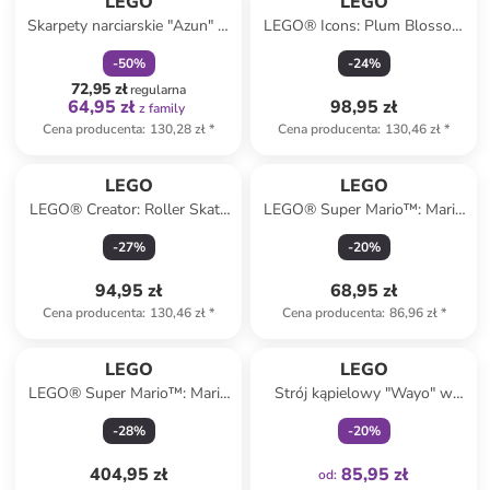
LEGO
LEGO
Skarpety narciarskie "Azun" w
LEGO® Icons: Plum Blossom
kolorze czarnym
- 18+
-
50
%
-
24
%
72,95 zł
regularna
64,95 zł
98,95 zł
z family
Cena producenta
:
130,28 zł
*
Cena producenta
:
130,46 zł
*
LEGO
LEGO
LEGO® Creator: Roller Skate
LEGO® Super Mario™: Mario
- 8+
Kart™ – Standard-Kart - 7+
-
27
%
-
20
%
94,95 zł
68,95 zł
Cena producenta
:
130,46 zł
*
Cena producenta
:
86,96 zł
*
Tylko z
family
LEGO
LEGO
LEGO® Super Mario™: Mario
Strój kąpielowy "Wayo" w
& Yoshi - 18+
kolorze jasnoróżowym
-
28
%
-
20
%
404,95 zł
85,95 zł
od
: