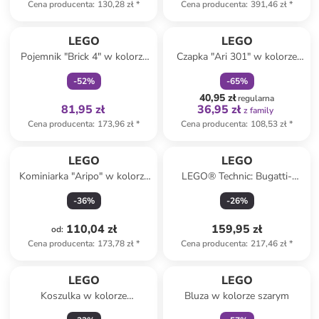
Cena producenta
:
130,28 zł
*
Cena producenta
:
391,46 zł
*
Tylko z
family
zniżka
family
LEGO
LEGO
Pojemnik "Brick 4" w kolorze
Czapka "Ari 301" w kolorze
czarnym z szufladami - 25 x
niebieskim
-
52
%
-
65
%
18 x 25 cm
40,95 zł
regularna
81,95 zł
36,95 zł
z family
Cena producenta
:
173,96 zł
*
Cena producenta
:
108,53 zł
*
LEGO
LEGO
Kominiarka "Aripo" w kolorze
LEGO® Technic: Bugatti-
jasnoróżowym
Bolide - 9+
-
36
%
-
26
%
110,04 zł
159,95 zł
od
:
Cena producenta
:
173,78 zł
*
Cena producenta
:
217,46 zł
*
zniżka
family
LEGO
LEGO
Koszulka w kolorze
Bluza w kolorze szarym
granatowym ze wzorem