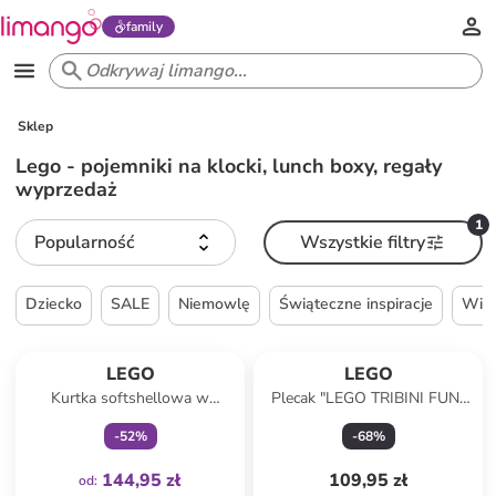
family
Sklep
Lego - pojemniki na klocki, lunch boxy, regały
wyprzedaż
1
Popularność
Wszystkie filtry
Dziecko
SALE
Niemowlę
Świąteczne inspiracje
Wie
Tylko z
family
LEGO
LEGO
Kurtka softshellowa w
Plecak "LEGO TRIBINI FUN"
kolorze beżowym
w kolorze czarnym - 29 x 37 x
-
52
%
-
68
%
13 cm
144,95 zł
109,95 zł
od
: