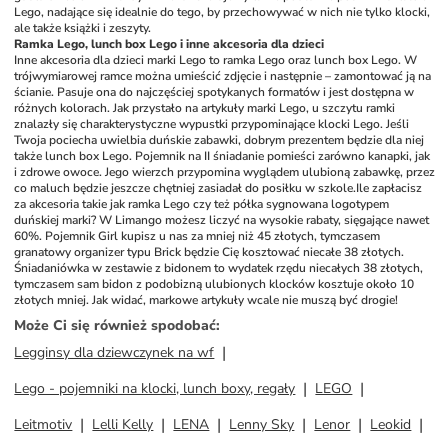
Lego, nadające się idealnie do tego, by przechowywać w nich nie tylko klocki, 
ale także książki i zeszyty.
Ramka Lego, lunch box Lego i inne akcesoria dla dzieci
Inne akcesoria dla dzieci marki Lego to ramka Lego oraz lunch box Lego. W 
trójwymiarowej ramce można umieścić zdjęcie i następnie – zamontować ją na 
ścianie. Pasuje ona do najczęściej spotykanych formatów i jest dostępna w 
różnych kolorach. Jak przystało na artykuły marki Lego, u szczytu ramki 
znalazły się charakterystyczne wypustki przypominające klocki Lego. Jeśli 
Twoja pociecha uwielbia duńskie zabawki, dobrym prezentem będzie dla niej 
także lunch box Lego. Pojemnik na II śniadanie pomieści zarówno kanapki, jak 
i zdrowe owoce. Jego wierzch przypomina wyglądem ulubioną zabawkę, przez 
co maluch będzie jeszcze chętniej zasiadał do posiłku w szkole.
Ile zapłacisz 
za akcesoria takie jak ramka Lego czy też półka sygnowana logotypem 
duńskiej marki? W Limango możesz liczyć na wysokie rabaty, sięgające nawet 
60%. Pojemnik Girl kupisz u nas za mniej niż 45 złotych, tymczasem 
granatowy organizer typu Brick będzie Cię kosztować niecałe 38 złotych. 
Śniadaniówka w zestawie z bidonem to wydatek rzędu niecałych 38 złotych, 
tymczasem sam bidon z podobizną ulubionych klocków kosztuje około 10 
złotych mniej. Jak widać, markowe artykuły wcale nie muszą być drogie! 
Może Ci się również spodobać
:
Legginsy dla dziewczynek na wf
Lego - pojemniki na klocki, lunch boxy, regały
LEGO
Leitmotiv
Lelli Kelly
LENA
Lenny Sky
Lenor
Leokid