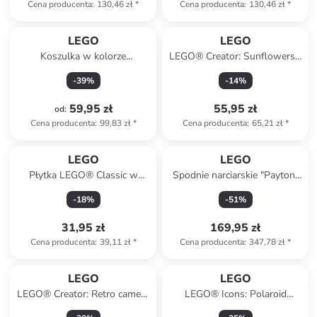
Cena producenta
:
130,46 zł
*
Cena producenta
:
130,46 zł
*
LEGO
LEGO
Koszulka w kolorze
LEGO® Creator: Sunflowers -
granatowym
8+
-
39
%
-
14
%
59,95 zł
55,95 zł
od
:
Cena producenta
:
99,83 zł
*
Cena producenta
:
65,21 zł
*
LEGO
LEGO
Płytka LEGO® Classic w
Spodnie narciarskie "Payton"
kolorze niebieskim - 4+
w kolorze czerwonym
-
18
%
-
51
%
31,95 zł
169,95 zł
Cena producenta
:
39,11 zł
*
Cena producenta
:
347,78 zł
*
LEGO
LEGO
LEGO® Creator: Retro camera
LEGO® Icons: Polaroid
- 8+
OneStep SX-70 - 18+