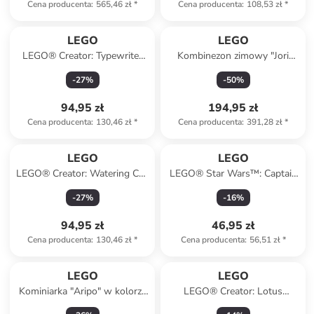
Cena producenta
:
565,46 zł
*
Cena producenta
:
108,53 zł
*
LEGO
LEGO
LEGO® Creator: Typewriter
Kombinezon zimowy "Jori
with flowers - 8+
721" w kolorze granatowym
-
27
%
-
50
%
94,95 zł
194,95 zł
Cena producenta
:
130,46 zł
*
Cena producenta
:
391,28 zł
*
LEGO
LEGO
LEGO® Creator: Watering Can
LEGO® Star Wars™: Captain
with Flowers - 8+
Rex™ Y-Wing™ Microfighter -
-
27
%
-
16
%
6+
94,95 zł
46,95 zł
Cena producenta
:
130,46 zł
*
Cena producenta
:
56,51 zł
*
LEGO
LEGO
Kominiarka "Aripo" w kolorze
LEGO® Creator: Lotus
czarnym
flowers - 8+