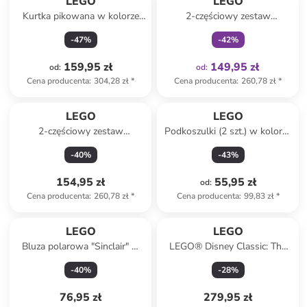
LEGO
LEGO
Kurtka pikowana w kolorze
2-częściowy zestaw
granatowym
przeciwdeszczowy w kolorze
-
47
%
-
42
%
jasnoróżowym
159,95 zł
149,95 zł
od
:
od
:
Cena producenta
:
304,28 zł
*
Cena producenta
:
260,78 zł
*
LEGO
LEGO
2-częściowy zestaw
Podkoszulki (2 szt.) w kolorze
przeciwdeszczowy w kolorze
beżowo-fioletowym
-
40
%
-
43
%
jasnoróżowym
154,95 zł
55,95 zł
od
:
Cena producenta
:
260,78 zł
*
Cena producenta
:
99,83 zł
*
LEGO
LEGO
Bluza polarowa "Sinclair" w
LEGO® Disney Classic: The
kolorze różowym
Beach House from Lilo &
-
40
%
-
28
%
Stitch - 9+
76,95 zł
279,95 zł