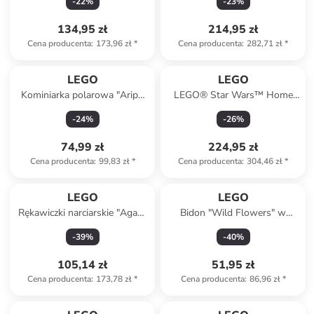
-
22
%
-
23
%
134,95 zł
214,95 zł
Cena producenta
:
173,96 zł
*
Cena producenta
:
282,71 zł
*
LEGO
LEGO
Kominiarka polarowa "Aripo
LEGO® Star Wars™ Home
704" w kolorze granatowym
One Starcruiser - 18+
-
24
%
-
26
%
74,99 zł
224,95 zł
Cena producenta
:
99,83 zł
*
Cena producenta
:
304,46 zł
*
LEGO
LEGO
Rękawiczki narciarskie "Agan"
Bidon "Wild Flowers" w
w kolorze czerwonym
kolorze niebiesko-żółtym -
-
39
%
-
40
%
500 ml
105,14 zł
51,95 zł
Cena producenta
:
173,78 zł
*
Cena producenta
:
86,96 zł
*