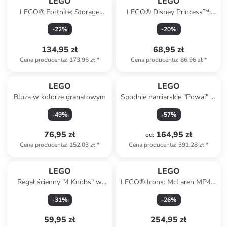
LEGO
LEGO
LEGO® Fortnite: Storage
LEGO® Disney Princess™:
llama - 12+
Vaiana's Island - 5+
-
22
%
-
20
%
134,95 zł
68,95 zł
Cena producenta
:
173,96 zł
*
Cena producenta
:
86,96 zł
*
LEGO
LEGO
Bluza w kolorze granatowym
Spodnie narciarskie "Powai" w
kolorze czarnym
-
49
%
-
57
%
76,95 zł
164,95 zł
od
:
Cena producenta
:
152,03 zł
*
Cena producenta
:
391,28 zł
*
LEGO
LEGO
Regał ścienny "4 Knobs" w
LEGO® Icons: McLaren MP4/4
kolorze czarnym - 15,9 x 47 x
& Ayrton Senna - 18+
-
31
%
-
26
%
16,1 cm
59,95 zł
254,95 zł