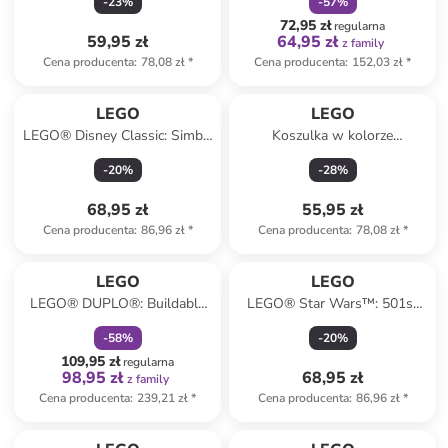
-
23
%
-
57
%
72,95 zł
regularna
59,95 zł
64,95 zł
z family
Cena producenta
:
78,08 zł
*
Cena producenta
:
152,03 zł
*
LEGO
LEGO
LEGO® Disney Classic: Simba,
Koszulka w kolorze
the king's lion cub - 6+
granatowym
-
20
%
-
28
%
68,95 zł
55,95 zł
Cena producenta
:
86,96 zł
*
Cena producenta
:
78,08 zł
*
zniżka
family
LEGO
LEGO
LEGO® DUPLO®: Buildable
LEGO® Star Wars™: 501st
people with big emotions - 3+
Clone Troopers™ Battle Pack
-
58
%
-
20
%
- 6+
109,95 zł
regularna
98,95 zł
68,95 zł
z family
Cena producenta
:
239,21 zł
*
Cena producenta
:
86,96 zł
*