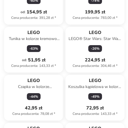
-
60
%
-
74
%
granatowym
granatowym - 40 x 25 x 20
cm
154,95 zł
199,95 zł
od
:
Cena producenta
:
391,28 zł
*
Cena producenta
:
783,00 zł
*
LEGO
LEGO
Tunika w kolorze kremowo-
LEGO® Star Wars: Star Wars
różowym
Logo - 18+
-
63
%
-
26
%
51,95 zł
224,95 zł
od
:
Cena producenta
:
143,33 zł
*
Cena producenta
:
304,46 zł
*
LEGO
LEGO
Czapka w kolorze
Koszulka kąpielowa w kolorze
granatowym
miętowym
-
44
%
-
49
%
42,95 zł
72,95 zł
Cena producenta
:
78,08 zł
*
Cena producenta
:
143,33 zł
*
zniżka
family