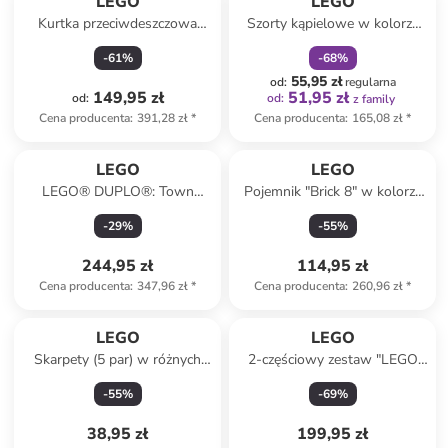
LEGO
LEGO
Kurtka przeciwdeszczowa
Szorty kąpielowe w kolorze
''Lwjad 203'' w kolorze
granatowym ze wzorem
-
61
%
-
68
%
fioletowym
55,95 zł
od
:
regularna
149,95 zł
51,95 zł
od
:
od
:
z family
Cena producenta
:
391,28 zł
*
Cena producenta
:
165,08 zł
*
LEGO
LEGO
LEGO® DUPLO®: Town
Pojemnik "Brick 8" w kolorze
Wildlife Families 3-in-1 Set -
szarym z szufladami - 50 x 18
-
29
%
-
55
%
2+
x 25 cm
244,95 zł
114,95 zł
Cena producenta
:
347,96 zł
*
Cena producenta
:
260,96 zł
*
LEGO
LEGO
Skarpety (5 par) w różnych
2-częściowy zestaw "LEGO
kolorach
NINJAGO" w kolorze czarno-
-
55
%
-
69
%
czerwonym - 42 x 25 x 17 cm
38,95 zł
199,95 zł