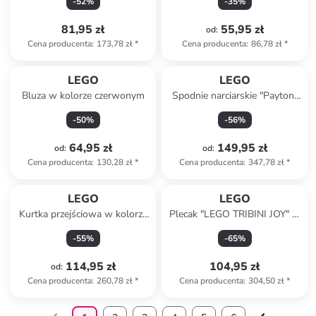
-
52
%
-
35
%
81,95 zł
55,95 zł
od
:
Cena producenta
:
173,78 zł
*
Cena producenta
:
86,78 zł
*
LEGO
LEGO
Bluza w kolorze czerwonym
Spodnie narciarskie "Payton"
w kolorze niebieskim
-
50
%
-
56
%
64,95 zł
149,95 zł
od
:
od
:
Cena producenta
:
130,28 zł
*
Cena producenta
:
347,78 zł
*
LEGO
LEGO
Kurtka przejściowa w kolorze
Plecak "LEGO TRIBINI JOY" w
czerwono-biało-żółto-
kolorze czarnym - 29 x 40 x
-
55
%
-
65
%
niebieskim
12 cm
114,95 zł
104,95 zł
od
:
Cena producenta
:
260,78 zł
*
Cena producenta
:
304,50 zł
*