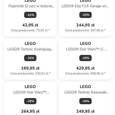
LEGO
LEGO
Pojemniki (2 szt.) w kolorze
LEGO® City F1® Garage with
antracytowo-czarnym na
Mercedes-AMG and Alpine
-
41
%
-
29
%
klocki
racing cars - 7+
42,95 zł
244,95 zł
Cena producenta
:
73,91 zł
*
Cena producenta
:
347,96 zł
*
LEGO
LEGO
LEGO® Technic: Koenigsegg
LEGO® Star Wars™: C-
Jesko Absolut w kolorze
3PO™ - 18+
-
26
%
-
29
%
szarym - 10+
169,95 zł
429,95 zł
Cena producenta
:
230,51 zł
*
Cena producenta
:
608,96 zł
*
LEGO
LEGO
LEGO® Star Wars™:
LEGO® Technic: Kawasaki
"Millennium Falcon" - 18+
Ninja H2R Motorcycle - 10+
-
28
%
-
28
%
264,95 zł
249,95 zł