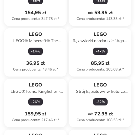
-
55
%
-
58
%
154,95 zł
59,95 zł
od
:
Cena producenta
:
347,78 zł
*
Cena producenta
:
143,33 zł
*
LEGO
LEGO
LEGO® Minecraft® The
Rękawiczki narciarskie "Agan"
Nether Lava Battle - 6+
w kolorze czerwono-czarnym
-
14
%
-
47
%
36,95 zł
85,95 zł
Cena producenta
:
43,46 zł
*
Cena producenta
:
165,08 zł
*
LEGO
LEGO
LEGO® Icons: Kingfisher -
Strój kąpielowy w kolorze
18+
miętowo-różowym
-
26
%
-
32
%
159,95 zł
72,95 zł
od
:
Cena producenta
:
217,46 zł
*
Cena producenta
:
108,53 zł
*
Tylko z
family