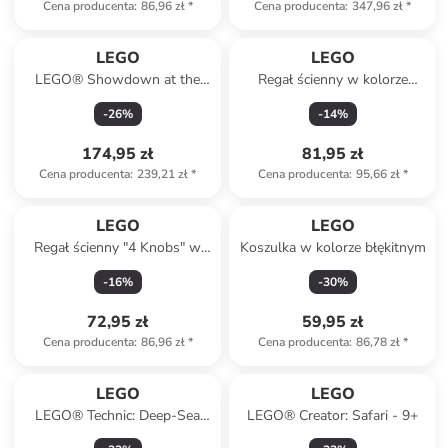
Cena producenta
:
86,96 zł
*
Cena producenta
:
347,96 zł
*
LEGO
LEGO
LEGO® Showdown at the
Regał ścienny w kolorze
tree house: Spidey-Rex vs.
białym - 48 x 12 x 8 cm
-
26
%
-
14
%
Gobby-Raptor - 4+
174,95 zł
81,95 zł
Cena producenta
:
239,21 zł
*
Cena producenta
:
95,66 zł
*
LEGO
LEGO
Regał ścienny "4 Knobs" w
Koszulka w kolorze błękitnym
kolorze szarym - 15,9 x 47 x
-
16
%
-
30
%
16,1 cm
72,95 zł
59,95 zł
Cena producenta
:
86,96 zł
*
Cena producenta
:
86,78 zł
*
LEGO
LEGO
LEGO® Technic: Deep-Sea
LEGO® Creator: Safari - 9+
Research Submarine - 9+