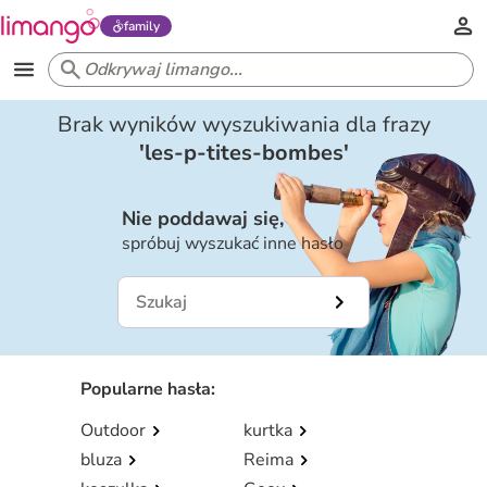
family
Brak wyników wyszukiwania dla frazy
'
les-p-tites-bombes
'
Nie poddawaj się,
spróbuj wyszukać inne hasło
Popularne hasła
:
Outdoor
kurtka
bluza
Reima