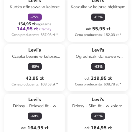
Levi's
Levi's
Kurtka dżinsowa w kolorze
Koszulka w kolorze błękitnym
zielonym
-
75
%
-
63
%
154,95 zł
regularna
144,95 zł
55,95 zł
od
:
z family
Cena producenta
:
587,03 zł
*
Cena producenta
:
152,03 zł
*
Levi's
Levi's
Czapka beanie w kolorze
Ogrodniczki dżinsowe w
jasnoróżowym
kolorze błękitnym
-
60
%
-
63
%
42,95 zł
219,95 zł
od
:
Cena producenta
:
108,53 zł
*
Cena producenta
:
608,78 zł
*
Levi's
Levi's
Dżinsy - Relaxed fit - w
Dżinsy - Slim fit - w kolorze
kolorze niebieskim
kremowym
-
68
%
-
65
%
164,95 zł
164,95 zł
od
:
od
: