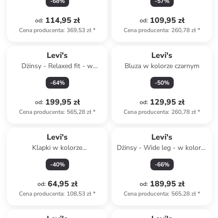
-
68
%
-
57
%
114,95 zł
109,95 zł
od
:
od
:
Cena producenta
:
369,53 zł
*
Cena producenta
:
260,78 zł
*
Levi's
Levi's
Dżinsy - Relaxed fit - w
Bluza w kolorze czarnym
kolorze błękitnym
-
64
%
-
50
%
199,95 zł
129,95 zł
od
:
od
:
Cena producenta
:
565,28 zł
*
Cena producenta
:
260,78 zł
*
Levi's
Levi's
Klapki w kolorze
Dżinsy - Wide leg - w kolorze
jasnoróżowo-błękitnym
granatowym
-
40
%
-
66
%
64,95 zł
189,95 zł
od
:
od
:
Cena producenta
:
108,53 zł
*
Cena producenta
:
565,28 zł
*