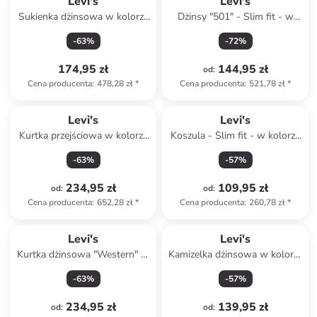
Levi's
Levi's
Sukienka dżinsowa w kolorze
Dżinsy "501" - Slim fit - w
błękitnym
kolorze czarnym
-
63
%
-
72
%
174,95 zł
144,95 zł
od
:
Cena producenta
:
478,28 zł
*
Cena producenta
:
521,78 zł
*
Levi's
Levi's
Kurtka przejściowa w kolorze
Koszula - Slim fit - w kolorze
granatowym
błękitno-szarym
-
63
%
-
57
%
234,95 zł
109,95 zł
od
:
od
:
Cena producenta
:
652,28 zł
*
Cena producenta
:
260,78 zł
*
Levi's
Levi's
Kurtka dżinsowa "Western" w
Kamizelka dżinsowa w kolorze
kolorze jasnobrązowym
niebieskim
-
63
%
-
57
%
234,95 zł
139,95 zł
od
:
od
: