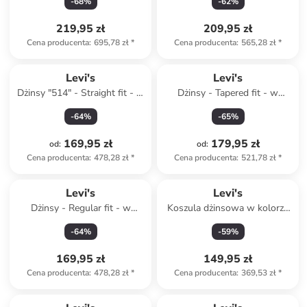
-
68
%
-
62
%
219,95 zł
209,95 zł
Cena producenta
:
695,78 zł
*
Cena producenta
:
565,28 zł
*
Levi's
Levi's
Dżinsy "514" - Straight fit - w
Dżinsy - Tapered fit - w
kolorze niebieskim
kolorze szarym
-
64
%
-
65
%
169,95 zł
179,95 zł
od
:
od
:
Cena producenta
:
478,28 zł
*
Cena producenta
:
521,78 zł
*
Levi's
Levi's
Dżinsy - Regular fit - w
Koszula dżinsowa w kolorze
kolorze białym
niebieskim
-
64
%
-
59
%
169,95 zł
149,95 zł
Cena producenta
:
478,28 zł
*
Cena producenta
:
369,53 zł
*