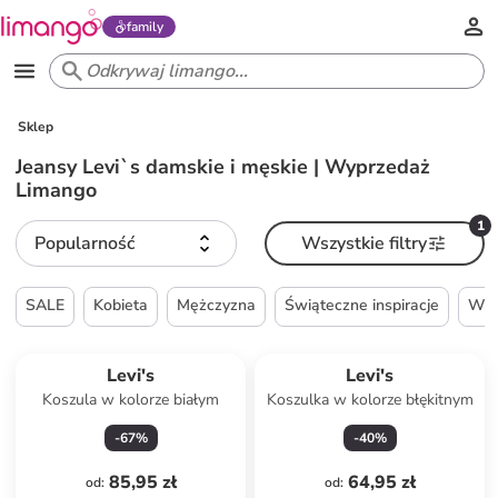
family
Sklep
Jeansy Levi`s damskie i męskie | Wyprzedaż
Limango
1
Popularność
Wszystkie filtry
SALE
Kobieta
Mężczyzna
Świąteczne inspiracje
Wie
Levi's
Levi's
Koszula w kolorze białym
Koszulka w kolorze błękitnym
-
67
%
-
40
%
85,95 zł
64,95 zł
od
:
od
: