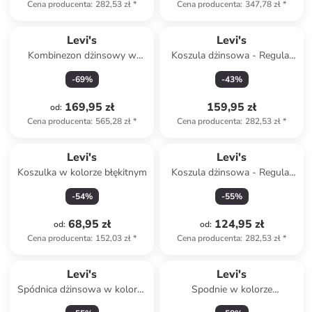
Cena producenta
:
282,53 zł
*
Cena producenta
:
347,78 zł
*
Levi's
Levi's
Kombinezon dżinsowy w
Koszula dżinsowa - Regular
kolorze czarnym
fit - w kolorze granatowym
-
69
%
-
43
%
169,95 zł
159,95 zł
od
:
Cena producenta
:
565,28 zł
*
Cena producenta
:
282,53 zł
*
Levi's
Levi's
Koszulka w kolorze błękitnym
Koszula dżinsowa - Regular
fit - w kolorze błękitnym
-
54
%
-
55
%
68,95 zł
124,95 zł
od
:
od
:
Cena producenta
:
152,03 zł
*
Cena producenta
:
282,53 zł
*
Levi's
Levi's
Spódnica dżinsowa w kolorze
Spodnie w kolorze
granatowym
karmelowym