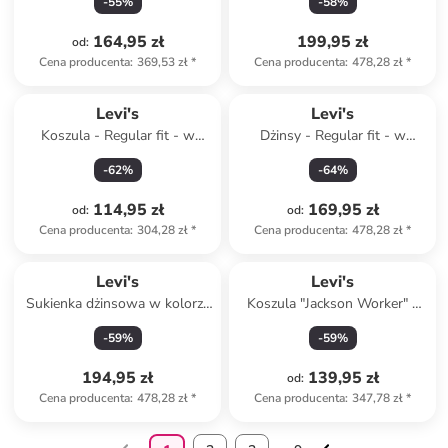
-
55
%
-
58
%
164,95 zł
199,95 zł
od
:
Cena producenta
:
369,53 zł
*
Cena producenta
:
478,28 zł
*
Levi's
Levi's
Koszula - Regular fit - w
Dżinsy - Regular fit - w
kolorze khaki
kolorze granatowym
-
62
%
-
64
%
114,95 zł
169,95 zł
od
:
od
:
Cena producenta
:
304,28 zł
*
Cena producenta
:
478,28 zł
*
Levi's
Levi's
Sukienka dżinsowa w kolorze
Koszula "Jackson Worker" -
błękitnym
Relaxed fit - w kolorze
-
59
%
-
59
%
niebieskim
194,95 zł
139,95 zł
od
:
Cena producenta
:
478,28 zł
*
Cena producenta
:
347,78 zł
*