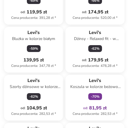
-
69
%
-
66
%
119,95 zł
174,95 zł
od
:
od
:
Cena producenta
:
391,28 zł
*
Cena producenta
:
520,00 zł
*
Levi's
Levi's
Bluzka w kolorze białym
Dżinsy - Relaxed fit - w
kolorze granatowym
-
59
%
-
62
%
139,95 zł
179,95 zł
od
:
Cena producenta
:
347,78 zł
*
Cena producenta
:
478,28 zł
*
Tylko z
family
Levi's
Levi's
Szorty dżinsowe w kolorze
Koszula w kolorze beżowo-
błękitnym
białym
-
62
%
-
70
%
104,95 zł
81,95 zł
od
:
od
:
Cena producenta
:
282,53 zł
*
Cena producenta
:
282,53 zł
*