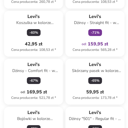
Cena producenta
:
260,78 zł
*
Cena producenta
:
108,53 zł
*
Tylko z
family
Levi's
Levi's
Koszulka w kolorze
Dżinsy - Straight fit - w
czerwonym
kolorze błękitnym
-
60
%
-
71
%
42,95 zł
159,95 zł
od
:
Cena producenta
:
108,53 zł
*
Cena producenta
:
565,28 zł
*
Levi's
Levi's
Dżinsy - Comfort fit - w
Skórzany pasek w kolorze
kolorze granatowym
brązowym
-
67
%
-
65
%
169,95 zł
59,95 zł
od
:
Cena producenta
:
521,78 zł
*
Cena producenta
:
173,78 zł
*
Levi's
Levi's
Bojówki w kolorze
Dżinsy "501" - Regular fit - w
oliwkowym
kolorze niebieskim