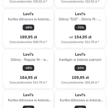
Cena producenta
:
326,03 zł
*
Cena producenta
:
152,03 zł
*
Levi's
Levi's
Kurtka dżinsowa w kolorze
Dżinsy "510" - Skinny fit - w
niebieskim
kolorze czarnym
-
68
%
-
70
%
189,95 zł
154,95 zł
od
:
Cena producenta
:
608,78 zł
*
Cena producenta
:
521,78 zł
*
Levi's
Levi's
Dżinsy - Regular fit - w
Kardigan w kolorze czarnym
kolorze czarnym
-
68
%
-
63
%
164,95 zł
109,95 zł
Cena producenta
:
521,78 zł
*
Cena producenta
:
304,28 zł
*
Levi's
Levi's
Kurtka dżinsowa w kolorze
Kurtka dżinsowa w kolorze
czarnym
granatowym