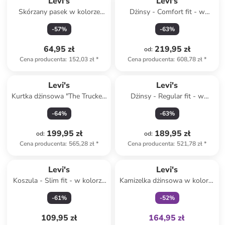
Levi's
Levi's
Skórzany pasek w kolorze
Dżinsy - Comfort fit - w
czarnym
kolorze granatowym
-
57
%
-
63
%
64,95 zł
219,95 zł
od
:
Cena producenta
:
152,03 zł
*
Cena producenta
:
608,78 zł
*
Levi's
Levi's
Kurtka dżinsowa "The Trucker"
Dżinsy - Regular fit - w
w kolorze niebieskim
kolorze niebieskim
-
64
%
-
63
%
199,95 zł
189,95 zł
od
:
od
:
Cena producenta
:
565,28 zł
*
Cena producenta
:
521,78 zł
*
Tylko z
family
Levi's
Levi's
Koszula - Slim fit - w kolorze
Kamizelka dżinsowa w kolorze
błękitnym
niebieskim
-
61
%
-
52
%
109,95 zł
164,95 zł