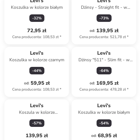
Levi's
Levi's
Koszulka w kolorze białym
Dżinsy - Straight fit - w
kolorze błękitnym
-
32
%
-
73
%
72,95 zł
139,95 zł
od
:
Cena producenta
:
108,53 zł
*
Cena producenta
:
521,78 zł
*
Levi's
Levi's
Koszulka w kolorze czarnym
Dżinsy "511" - Slim fit - w
kolorze khaki
-
44
%
-
64
%
59,95 zł
169,95 zł
od
:
od
:
Cena producenta
:
108,53 zł
*
Cena producenta
:
478,28 zł
*
Levi's
Levi's
Koszula w kolorze
Koszulka w kolorze białym
jasnoróżowym
-
57
%
-
54
%
139,95 zł
68,95 zł
od
: