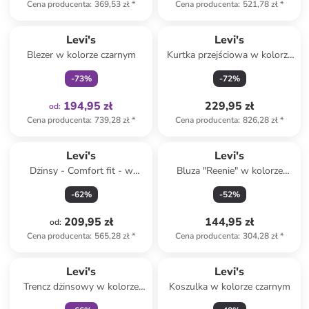
Cena producenta
:
369,53 zł
*
Cena producenta
:
521,78 zł
*
Tylko z
family
Levi's
Levi's
Blezer w kolorze czarnym
Kurtka przejściowa w kolorze
ciemnozielonym
-
73
%
-
72
%
194,95 zł
229,95 zł
od
:
Cena producenta
:
739,28 zł
*
Cena producenta
:
826,28 zł
*
Levi's
Levi's
Dżinsy - Comfort fit - w
Bluza "Reenie" w kolorze
kolorze niebieskim
zielono-błękitnym
-
62
%
-
52
%
209,95 zł
144,95 zł
od
:
Cena producenta
:
565,28 zł
*
Cena producenta
:
304,28 zł
*
Tylko z
family
Levi's
Levi's
Trencz dżinsowy w kolorze
Koszulka w kolorze czarnym
niebieskim