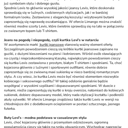
już symbolem stylu i dobrego gustu. 
Spodnie Levis to głównie wysokiej jakości jeansy Levis, które doskonale 
sprawdzają się w luźnych, codziennych stylizacjach, jak i w bardziej 
formalnym looku. Zestawione z elegancką koszulą i wizytowymi butami 
zaprezentują się naprawdę oszałamiająco. W ofercie Limango można znaleźć 
również modne szorty Levis, które świetnie sprawdzą się na lato w połączeniu 
ze zwiewnym topem lub T-shirtem.
Jeans na pogodę i niepogodę, czyli kurtka Levi’s w natarciu
W asortymencie marki 
 kurtki jeansowe
 stanowią ważny element oferty. 
Szczególnym powodzeniem cieszą się krótkie kurtki jeansowe zapinane na 
guziki, z dużymi kieszeniami na piersi i kołnierzem. Wśród osób stawiających 
na czystą i nieprzekombinowaną klasykę, największym powodzeniem cieszy 
się kurtka Levis zestawiona z prostym, białym T-shirtem i spodniami. Ta, choć 
kojarzona głównie z luźnymi i sportowymi outfitami, równie dobrze 
zaprezentuje się ze zwiewną maxi sukienką w nieco bardziej romantycznym 
stylu. A czy wiesz, że kurtka Levis może być również elementem niezwykle 
kobiecego i seksownego outfitu? W takiej odsłonie genialnie będzie 
współgrać z wysokimi szpilkami i dopasowanymi spodniami. W duecie z 
rurkami, nieźle zaprezentują się kurtki o kroju oversize, natomiast do kobiecych 
sukienek, dobierz dopasowany model, który nada stylizacji kształtu i podkreśli 
atuty sylwetki. W ofercie Limango znajdziesz także kurtki Levis w wersji na 
chłodniejsze dni z dodatkowym ociepleniem w postaci sztucznego, jasnego 
futerka. 
Buty Levi’s - modna podstawa w casualowym stylu
Levis, choć kojarzony głównie z przemysłem odzieżowym, ogromną 
popularnością cieszy się także na rynku obuwniczym. Wychodząc naprzeciw 