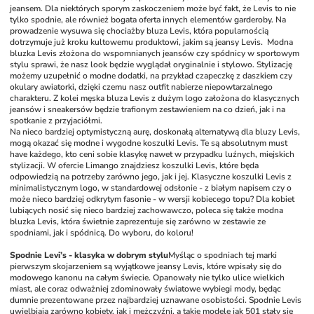
jeansem. Dla niektórych sporym zaskoczeniem może być fakt, że Levis to nie 
tylko spodnie, ale również 
bogata oferta innych elementów garderoby. Na 
prowadzenie wysuwa się chociażby bluza Levis, która popularnością 
dotrzymuje już kroku kultowemu produktowi, jakim są jeansy Levis.  Modna 
bluzka Levis złożona do wspomnianych jeansów czy spódnicy w sportowym 
stylu sprawi, że nasz look będzie wyglądał oryginalnie i stylowo. Stylizację 
możemy uzupełnić o modne dodatki, na przykład czapeczkę z daszkiem czy 
okulary awiatorki, dzięki czemu nasz outfit nabierze niepowtarzalnego 
charakteru. Z kolei męska bluza Levis z dużym logo założona do klasycznych 
jeansów i sneakersów będzie trafionym zestawieniem na co dzień, jak i na 
spotkanie z przyjaciółmi. 
Na nieco bardziej optymistyczną aurę, doskonałą alternatywą dla bluzy Levis, 
mogą okazać się modne i wygodne koszulki Levis. Te są absolutnym must 
have każdego, kto ceni sobie klasykę nawet w przypadku luźnych, miejskich 
stylizacji. W ofercie Limango znajdziesz koszulki Levis, które będa 
odpowiedzią na potrzeby zarówno jego, jak i jej. Klasyczne koszulki Levis z 
minimalistycznym logo, w standardowej odsłonie - z białym napisem czy o 
może nieco bardziej odkrytym fasonie - w wersji kobiecego topu? Dla kobiet 
lubiących nosić się nieco bardziej zachowawczo, poleca się także modna 
bluzka Levis, która świetnie zaprezentuje się zarówno w zestawie ze 
spodniami, jak i spódnicą. Do wyboru, do koloru! 
Spodnie Levi’s - klasyka w dobrym stylu
Myśląc o spodniach tej marki 
pierwszym skojarzeniem są wyjątkowe jeansy Levis, które wpisały się do 
modowego kanonu na całym świecie. Opanowały nie tylko ulice wielkich 
miast, ale coraz odważniej zdominowały światowe wybiegi mody, będąc 
dumnie prezentowane przez najbardziej uznawane osobistości. Spodnie Levis 
uwielbiają zarówno kobiety, jak i mężczyźni, a takie modele jak 501 stały się 