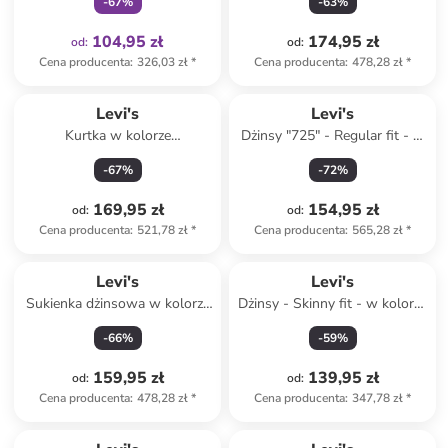
-
67
%
-
63
%
104,95 zł
174,95 zł
od
:
od
:
Cena producenta
:
326,03 zł
*
Cena producenta
:
478,28 zł
*
Levi's
Levi's
Kurtka w kolorze
Dżinsy "725" - Regular fit - w
karmelowym
kolorze niebieskim
-
67
%
-
72
%
169,95 zł
154,95 zł
od
:
od
:
Cena producenta
:
521,78 zł
*
Cena producenta
:
565,28 zł
*
Levi's
Levi's
Sukienka dżinsowa w kolorze
Dżinsy - Skinny fit - w kolorze
czarnym
błękitnym
-
66
%
-
59
%
159,95 zł
139,95 zł
od
:
od
:
Cena producenta
:
478,28 zł
*
Cena producenta
:
347,78 zł
*