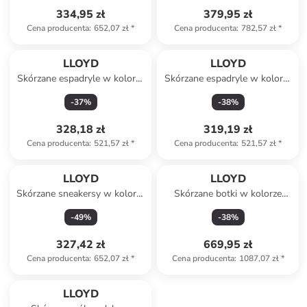
334,95 zł
379,95 zł
Cena producenta
:
652,07 zł
*
Cena producenta
:
782,57 zł
*
LLOYD
LLOYD
Skórzane espadryle w kolorze
Skórzane espadryle w kolorze
beżowo-czarnym
beżowym
-
37
%
-
38
%
328,18 zł
319,19 zł
Cena producenta
:
521,57 zł
*
Cena producenta
:
521,57 zł
*
LLOYD
LLOYD
Skórzane sneakersy w kolorze
Skórzane botki w kolorze
biało-beżowo-czarnym
czarnym
-
49
%
-
38
%
327,42 zł
669,95 zł
Cena producenta
:
652,07 zł
*
Cena producenta
:
1087,07 zł
*
LLOYD