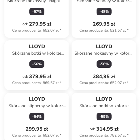
Skórzane mokasyny "Nagai" w
Skórzane sandały w kolorze
kolorze beżowym
zielonym
-
57
%
-
48
%
279,95 zł
269,95 zł
od
:
Cena producenta
:
652,07 zł
*
Cena producenta
:
521,57 zł
*
LLOYD
LLOYD
Skórzane botki w kolorze
Skórzane mokasyny w kolorze
czarnym
beżowym
-
56
%
-
56
%
379,95 zł
284,95 zł
od
:
Cena producenta
:
869,57 zł
*
Cena producenta
:
652,07 zł
*
LLOYD
LLOYD
Skórzane slippersy w kolorze
Skórzane botki w kolorze
jasnoróżowo-
brązowym
-
54
%
-
59
%
pomarańczowym
299,95 zł
314,95 zł
od
:
Cena producenta
:
652,07 zł
*
Cena producenta
:
782,57 zł
*