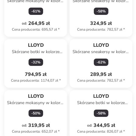
Skórzane mokasyny w kolorze
Skórzane sneakersy w kolorze
czarnym
biało-fioletowo-
-
61
%
-
58
%
jasnobrązowym
264,95 zł
324,95 zł
od
:
Cena producenta
:
695,57 zł
*
Cena producenta
:
782,57 zł
*
LLOYD
LLOYD
Skórzane botki w kolorze
Skórzane sneakersy w kolorze
brązowym
jasnobrązowym
-
32
%
-
62
%
794,95 zł
289,95 zł
Cena producenta
:
1174,07 zł
*
Cena producenta
:
782,57 zł
*
LLOYD
LLOYD
Skórzane mokasyny w kolorze
Skórzane botki w kolorze
beżowym
jasnobrązowym
-
50
%
-
58
%
319,95 zł
344,95 zł
od
:
od
:
Cena producenta
:
652,07 zł
*
Cena producenta
:
826,07 zł
*