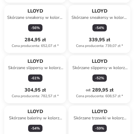
Produkt zarezerwowany
LLOYD
LLOYD
Skórzane sneakersy w kolorze
Skórzane sneakersy w kolorze
czarnym
białym
-
56
%
-
54
%
284,95 zł
339,95 zł
Cena producenta
:
652,07 zł
*
Cena producenta
:
739,07 zł
*
LLOYD
LLOYD
Skórzane slippersy w kolorze
Skórzane slippersy w kolorze
czerwonym
beżowym
-
61
%
-
52
%
304,95 zł
289,95 zł
od
:
Cena producenta
:
782,57 zł
*
Cena producenta
:
608,57 zł
*
LLOYD
LLOYD
Skórzane baleriny w kolorze
Skórzane trzewiki w kolorze
jasnobrązowo-beżowym
czarnym
-
54
%
-
59
%