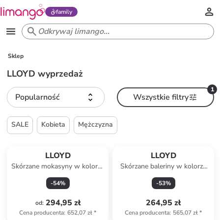
family
Sklep
LLOYD wyprzedaż
1
Popularność
Wszystkie filtry
SALE
Kobieta
Mężczyzna
LLOYD
LLOYD
Skórzane mokasyny w kolorze
Skórzane baleriny w kolorze
beżowym
beżowo-granatowym
-
54
%
-
53
%
294,95 zł
264,95 zł
od
:
Cena producenta
:
652,07 zł
*
Cena producenta
:
565,07 zł
*