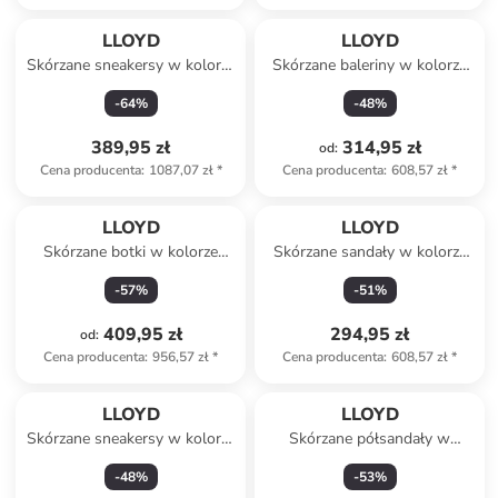
LLOYD
LLOYD
Skórzane sneakersy w kolorze
Skórzane baleriny w kolorze
khaki
czarnym
-
64
%
-
48
%
389,95 zł
314,95 zł
od
:
Cena producenta
:
1087,07 zł
*
Cena producenta
:
608,57 zł
*
LLOYD
LLOYD
Skórzane botki w kolorze
Skórzane sandały w kolorze
brązowym
beżowym
-
57
%
-
51
%
409,95 zł
294,95 zł
od
:
Cena producenta
:
956,57 zł
*
Cena producenta
:
608,57 zł
*
LLOYD
LLOYD
Skórzane sneakersy w kolorze
Skórzane półsandały w
jasnoróżowo-białym
kolorze czarnym
-
48
%
-
53
%