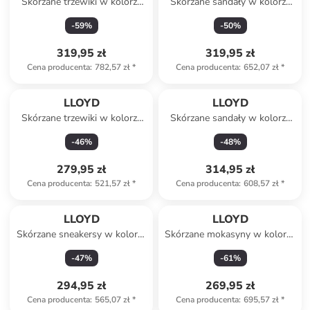
Skórzane trzewiki w kolorze
Skórzane sandały w kolorze
brązowym
czarnym
-
59
%
-
50
%
319,95 zł
319,95 zł
Cena producenta
:
782,57 zł
*
Cena producenta
:
652,07 zł
*
LLOYD
LLOYD
Skórzane trzewiki w kolorze
Skórzane sandały w kolorze
beżowym
beżowym
-
46
%
-
48
%
279,95 zł
314,95 zł
Cena producenta
:
521,57 zł
*
Cena producenta
:
608,57 zł
*
LLOYD
LLOYD
Skórzane sneakersy w kolorze
Skórzane mokasyny w kolorze
biało-czerwonym
szarym
-
47
%
-
61
%
294,95 zł
269,95 zł
Cena producenta
:
565,07 zł
*
Cena producenta
:
695,57 zł
*