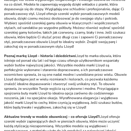
na co dzień. Modele te zapewniają wygodę dzięki wkładce z pianki, która 
dopasowuje się do stopy. Wyglądają one schludnie i profesjonalnie, dając Ci 
ponadczasowy styl. Lloyd oferuje szeroki wybór ponadczasowych modeli 
obuwia, dzięki czemu możesz dostosować je do swojego stylu i potrzeb. 
Wybierz spośród szerokiej gamy obuwia w klasycznych i współczesnych 
stylach, od sandałów po wygodne półbuty. Możesz również wybrać spośród 
szerokiej gamy kolorów, takich jak czerwony, czarny, biały i inne. Jeśli szukasz 
obuwia, które będzie Ci służyć przez długi czas i zapewni Ci ponadczasowy 
styl, ponadczasowe obuwie Lloyd to idealny wybór. Znajdź swoją parę i 
zakochaj się w ponadczasowym stylu Lloyd!
Poznaj markę Lloyd – historia i dziedzictwo
Lloyd to marka obuwia, która 
istnieje od ponad stu lat i od tego czasu oferuje użytkownikom wspaniały 
wybór butów najwyższej jakości. Wszystkie modele marki Lloyd są 
perfekcyjnie wykonane i starannie dopracowane, a ich ponadczasowe 
wzornictwo sprawia, że są one nadal modne i uwielbiane przez wielu. Obuwie 
Lloyd dostępne jest w wielu rozmiarach i kolorach, co pozwala każdemu 
znaleźć idealne dopasowanie i stworzyć swój unikalny styl. To obuwie 
sprawia, że wszystkie Twoje wyjścia są szykowne i modne. Przyciągające 
spojrzenia buty marki Lloyd to idealna opcja zarówno do codziennego 
noszenia, jak i na specjalne okazje. Wyrafinowana elegancja i wyjątkowa 
jakość marki Lloyd to cechy, które czynią ją wyjątkową. Jeśli szukasz butów, 
które będą trwałe i wyjątkowe, zakochaj się w Lloyd!
Aktualne trendy w modzie obuwniczej – co oferuje Lloyd?
Lloyd oferuje 
szeroki wybór zapierających dech w piersiach obuwia, które może uczynić 
każdą stylizację niezapomnianą. Wszystkie modele są wyjątkowe i 
ponadczasowe, a materiały użyte do ich produkcji są najwyższej jakości. 