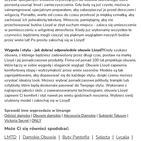
pozwolą usunąć brud i zanieczyszczenia. Gdy buty są już czyste, można je 
zaimpregnować specjalnym preparatem, aby zabezpieczyć je przed deszczem i 
wilgocią. Ponadto, warto od czasu do czasu przetrzeć je miękką szmatką, aby 
zachować ich jedwabistą teksturę. Wreszcie, pamiętajmy, aby nie 
przechowywać butów Lloyd w zbyt suchym miejscu - zaleca się umieszczenie 
w pomieszczeniu o wilgotnej atmosferze. Kiedy już wykonamy wszystkie te 
czynności, będziemy mogli cieszyć się pięknym wyglądem naszych butów 
przez wiele lat! Po prostu zakochaj się w Lloyd!
Wygoda i stylu – jak dobrać odpowiednie obuwie Lloyd?
Kiedy szukasz 
obuwia, z którego będziesz zadowolony przez długi czas, postaw na markę 
Lloyd i jej ponadczasowe produkty. Firma od ponad 100 lat projektuje obuwie, 
które łączy w sobie wygodę i elegancki wygląd. Obuwie Lloyd zapewnia 
komfortową stopę i wytrzymałość przez wiele sezonów. Modele są tak 
zaprojektowane, aby dopasować się do każdego stylu, dzięki czemu możesz 
uzyskać idealny look. Możesz wybrać ponadczasowe półbuty, trampki lub 
sztyblety, które będą doskonale pasować do Twojego stylu. Wykonane z 
najlepszej jakości skór, z zaawansowanymi technologiami, obuwie Lloyd 
zapewni Ci komfort i styl nawet po wielu godzinach noszenia. Wybierz swój 
ulubiony model i zakochaj się w Lloyd!
Sprawdź inne wyprzedaże w limango
Odzież damska
 | 
Obuwie damskie
 | 
Akcesoria Damskie
 | 
Sukienki Tatuum
 | 
Victoria Secret
 | 
ONLY
Może Ci się również spodobać
:
LMTD
Damskie Obuwie
Buty Pantofle
Selecta
Lycalia