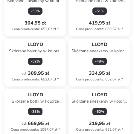
Skórzane sneakersy w kolorze
Skórzane botki w kolorze
biało-beżowym
czarnym
-
53
%
-
51
%
304,95 zł
419,95 zł
Cena producenta
:
652,07 zł
*
Cena producenta
:
869,57 zł
*
LLOYD
LLOYD
Skórzane baleriny w kolorze
Skórzane sneakersy w kolorze
beżowym
biało-czarno-jasnobrązowym
-
52
%
-
48
%
309,95 zł
334,95 zł
od
:
Cena producenta
:
652,07 zł
*
Cena producenta
:
652,07 zł
*
LLOYD
LLOYD
Skórzane botki w kolorze
Skórzane sneakersy w kolorze
jasnobrązowym
białym
-
38
%
-
50
%
669,95 zł
319,95 zł
od
:
Cena producenta
:
1087,07 zł
*
Cena producenta
:
652,07 zł
*