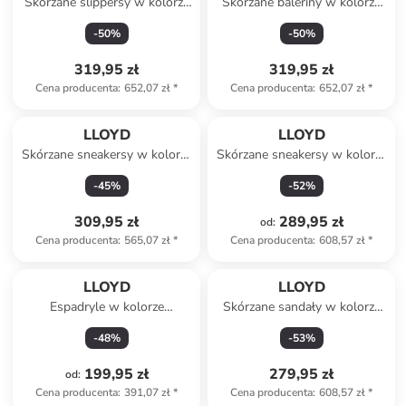
Skórzane slippersy w kolorze
Skórzane baleriny w kolorze
beżowym
czarnym
-
50
%
-
50
%
319,95 zł
319,95 zł
Cena producenta
:
652,07 zł
*
Cena producenta
:
652,07 zł
*
LLOYD
LLOYD
Skórzane sneakersy w kolorze
Skórzane sneakersy w kolorze
biało-czarnym
biało-beżowym
-
45
%
-
52
%
309,95 zł
289,95 zł
od
:
Cena producenta
:
565,07 zł
*
Cena producenta
:
608,57 zł
*
LLOYD
LLOYD
Espadryle w kolorze
Skórzane sandały w kolorze
błękitnym
czarnym
-
48
%
-
53
%
199,95 zł
279,95 zł
od
:
Cena producenta
:
391,07 zł
*
Cena producenta
:
608,57 zł
*