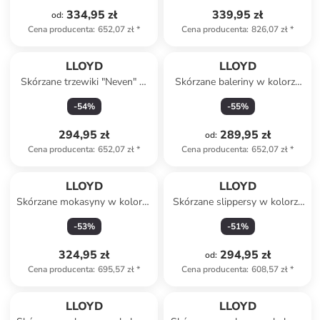
334,95 zł
339,95 zł
od
:
Cena producenta
:
652,07 zł
*
Cena producenta
:
826,07 zł
*
LLOYD
LLOYD
Skórzane trzewiki "Neven" w
Skórzane baleriny w kolorze
kolorze brązowym
granatowym
-
54
%
-
55
%
294,95 zł
289,95 zł
od
:
Cena producenta
:
652,07 zł
*
Cena producenta
:
652,07 zł
*
LLOYD
LLOYD
Skórzane mokasyny w kolorze
Skórzane slippersy w kolorze
czerwonym
żółtym
-
53
%
-
51
%
324,95 zł
294,95 zł
od
:
Cena producenta
:
695,57 zł
*
Cena producenta
:
608,57 zł
*
LLOYD
LLOYD