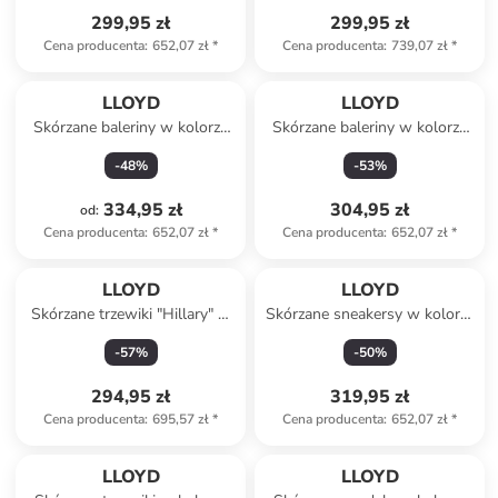
299,95 zł
299,95 zł
Cena producenta
:
652,07 zł
*
Cena producenta
:
739,07 zł
*
LLOYD
LLOYD
Skórzane baleriny w kolorze
Skórzane baleriny w kolorze
żółtym
szaro-beżowym
-
48
%
-
53
%
334,95 zł
304,95 zł
od
:
Cena producenta
:
652,07 zł
*
Cena producenta
:
652,07 zł
*
LLOYD
LLOYD
Skórzane trzewiki "Hillary" w
Skórzane sneakersy w kolorze
kolorze granatowym
kremowo-białym
-
57
%
-
50
%
294,95 zł
319,95 zł
Cena producenta
:
695,57 zł
*
Cena producenta
:
652,07 zł
*
LLOYD
LLOYD