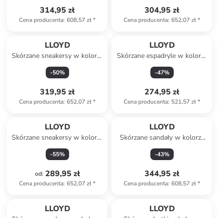
314,95 zł
304,95 zł
Cena producenta
:
608,57 zł
*
Cena producenta
:
652,07 zł
*
LLOYD
LLOYD
Skórzane sneakersy w kolorze
Skórzane espadryle w kolorze
białym
błękitnym
-
50
%
-
47
%
319,95 zł
274,95 zł
Cena producenta
:
652,07 zł
*
Cena producenta
:
521,57 zł
*
LLOYD
LLOYD
Skórzane sneakersy w kolorze
Skórzane sandały w kolorze
fioletowo-białym
czarnym
-
55
%
-
43
%
289,95 zł
344,95 zł
od
:
Cena producenta
:
652,07 zł
*
Cena producenta
:
608,57 zł
*
LLOYD
LLOYD