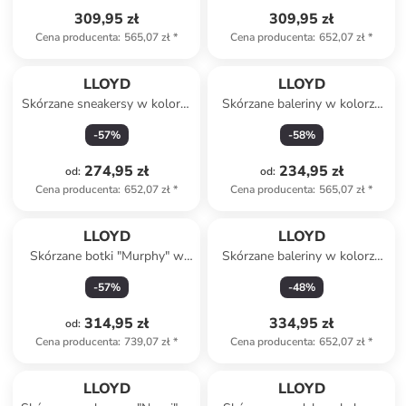
309,95 zł
309,95 zł
Cena producenta
:
565,07 zł
*
Cena producenta
:
652,07 zł
*
LLOYD
LLOYD
Skórzane sneakersy w kolorze
Skórzane baleriny w kolorze
biało-jasnobrązowym
czarnym
-
57
%
-
58
%
274,95 zł
234,95 zł
od
:
od
:
Cena producenta
:
652,07 zł
*
Cena producenta
:
565,07 zł
*
LLOYD
LLOYD
Skórzane botki "Murphy" w
Skórzane baleriny w kolorze
kolorze jasnobrązowym
kremowo-czarnym
-
57
%
-
48
%
314,95 zł
334,95 zł
od
:
Cena producenta
:
739,07 zł
*
Cena producenta
:
652,07 zł
*
LLOYD
LLOYD