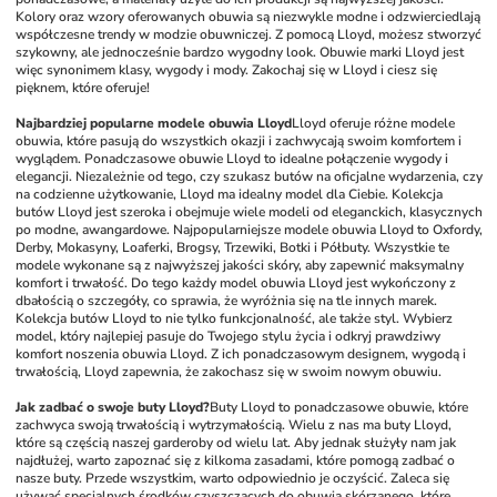
Kolory oraz wzory oferowanych obuwia są niezwykle modne i odzwierciedlają 
współczesne trendy w modzie obuwniczej. Z pomocą Lloyd, możesz stworzyć 
szykowny, ale jednocześnie bardzo wygodny look. Obuwie marki Lloyd jest 
więc synonimem klasy, wygody i mody. Zakochaj się w Lloyd i ciesz się 
pięknem, które oferuje!
Najbardziej popularne modele obuwia Lloyd
Lloyd oferuje różne modele 
obuwia, które pasują do wszystkich okazji i zachwycają swoim komfortem i 
wyglądem. Ponadczasowe obuwie Lloyd to idealne połączenie wygody i 
elegancji. Niezależnie od tego, czy szukasz butów na oficjalne wydarzenia, czy 
na codzienne użytkowanie, Lloyd ma idealny model dla Ciebie. Kolekcja 
butów Lloyd jest szeroka i obejmuje wiele modeli od eleganckich, klasycznych 
po modne, awangardowe. Najpopularniejsze modele obuwia Lloyd to Oxfordy, 
Derby, Mokasyny, Loaferki, Brogsy, Trzewiki, Botki i Półbuty. Wszystkie te 
modele wykonane są z najwyższej jakości skóry, aby zapewnić maksymalny 
komfort i trwałość. Do tego każdy model obuwia Lloyd jest wykończony z 
dbałością o szczegóły, co sprawia, że wyróżnia się na tle innych marek. 
Kolekcja butów Lloyd to nie tylko funkcjonalność, ale także styl. Wybierz 
model, który najlepiej pasuje do Twojego stylu życia i odkryj prawdziwy 
komfort noszenia obuwia Lloyd. Z ich ponadczasowym designem, wygodą i 
trwałością, Lloyd zapewnia, że zakochasz się w swoim nowym obuwiu.
Jak zadbać o swoje buty Lloyd?
Buty Lloyd to ponadczasowe obuwie, które 
zachwyca swoją trwałością i wytrzymałością. Wielu z nas ma buty Lloyd, 
które są częścią naszej garderoby od wielu lat. Aby jednak służyły nam jak 
najdłużej, warto zapoznać się z kilkoma zasadami, które pomogą zadbać o 
nasze buty. Przede wszystkim, warto odpowiednio je oczyścić. Zaleca się 
używać specjalnych środków czyszczących do obuwia skórzanego, które 