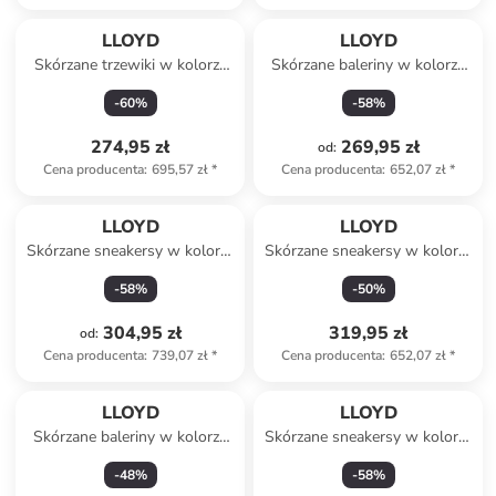
LLOYD
LLOYD
Skórzane trzewiki w kolorze
Skórzane baleriny w kolorze
brązowym
czarnym
-
60
%
-
58
%
274,95 zł
269,95 zł
od
:
Cena producenta
:
695,57 zł
*
Cena producenta
:
652,07 zł
*
LLOYD
LLOYD
Skórzane sneakersy w kolorze
Skórzane sneakersy w kolorze
białym
jasnobrązowo-białym
-
58
%
-
50
%
304,95 zł
319,95 zł
od
:
Cena producenta
:
739,07 zł
*
Cena producenta
:
652,07 zł
*
LLOYD
LLOYD
Skórzane baleriny w kolorze
Skórzane sneakersy w kolorze
beżowym
czarnym
-
48
%
-
58
%