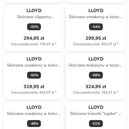
LLOYD
LLOYD
Skórzane slippersy
Skórzane sneakersy w kolorze
"Humphrey" w kolorze
białym
-
60
%
-
54
%
brązowym
294,95 zł
299,95 zł
Cena producenta
:
739,07 zł
*
Cena producenta
:
652,07 zł
*
LLOYD
LLOYD
Skórzane sneakersy w kolorze
Skórzane mokasyny w kolorze
jasnobrązowo-brązowym
jasnobrązowym
-
50
%
-
58
%
319,95 zł
324,95 zł
Cena producenta
:
652,07 zł
*
Cena producenta
:
782,57 zł
*
LLOYD
LLOYD
Skórzane sneakersy w kolorze
Skórzane trzewiki "Jupiter" w
antracytowo-kremowym
kolorze beżowym
-
48
%
-
51
%