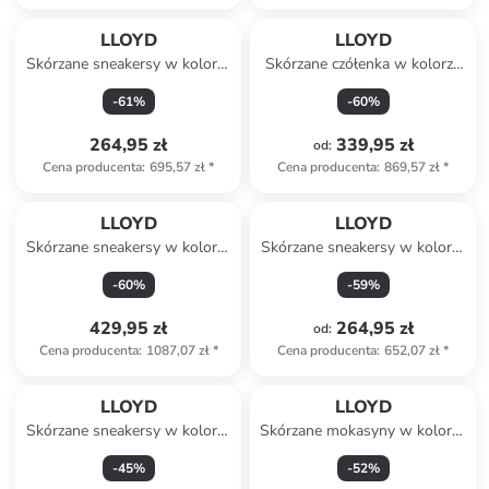
LLOYD
LLOYD
Skórzane sneakersy w kolorze
Skórzane czółenka w kolorze
błękitno-żółtym
czarnym
-
61
%
-
60
%
264,95 zł
339,95 zł
od
:
Cena producenta
:
695,57 zł
*
Cena producenta
:
869,57 zł
*
LLOYD
LLOYD
Skórzane sneakersy w kolorze
Skórzane sneakersy w kolorze
czarnym
granatowym
-
60
%
-
59
%
429,95 zł
264,95 zł
od
:
Cena producenta
:
1087,07 zł
*
Cena producenta
:
652,07 zł
*
LLOYD
LLOYD
Skórzane sneakersy w kolorze
Skórzane mokasyny w kolorze
czarno-białym
brązowym
-
45
%
-
52
%