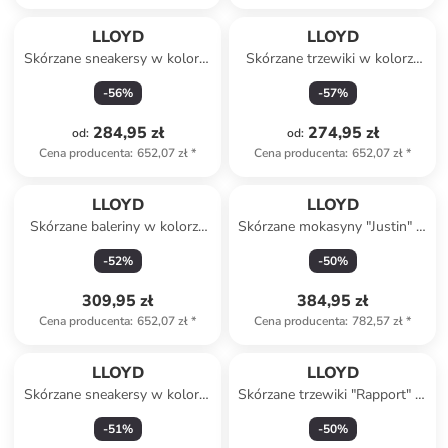
LLOYD
LLOYD
Skórzane sneakersy w kolorze
Skórzane trzewiki w kolorze
granatowo-białym
kremowym
-
56
%
-
57
%
284,95 zł
274,95 zł
od
:
od
:
Cena producenta
:
652,07 zł
*
Cena producenta
:
652,07 zł
*
LLOYD
LLOYD
Skórzane baleriny w kolorze
Skórzane mokasyny "Justin" w
beżowym
kolorze szarobrązowym
-
52
%
-
50
%
309,95 zł
384,95 zł
Cena producenta
:
652,07 zł
*
Cena producenta
:
782,57 zł
*
LLOYD
LLOYD
Skórzane sneakersy w kolorze
Skórzane trzewiki "Rapport" w
srebrno-białym
kolorze jasnobrązowym
-
51
%
-
50
%