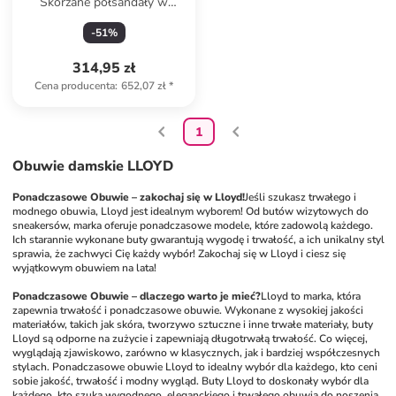
Skórzane półsandały w
kolorze srebrnym
-
51
%
314,95 zł
Cena producenta
:
652,07 zł
*
1
Obuwie damskie LLOYD
Ponadczasowe Obuwie – zakochaj się w Lloyd!
Jeśli szukasz trwałego i 
modnego obuwia, Lloyd jest idealnym wyborem! Od butów wizytowych do 
sneakersów, marka oferuje ponadczasowe modele, które zadowolą każdego. 
Ich starannie wykonane buty gwarantują wygodę i trwałość, a ich unikalny styl 
sprawia, że zachwyci Cię każdy wybór! Zakochaj się w Lloyd i ciesz się 
wyjątkowym obuwiem na lata!
Ponadczasowe Obuwie – dlaczego warto je mieć?
Lloyd to marka, która 
zapewnia trwałość i ponadczasowe obuwie. Wykonane z wysokiej jakości 
materiałów, takich jak skóra, tworzywo sztuczne i inne trwałe materiały, buty 
Lloyd są odporne na zużycie i zapewniają długotrwałą trwałość. Co więcej, 
wyglądają zjawiskowo, zarówno w klasycznych, jak i bardziej współczesnych 
stylach. Ponadczasowe obuwie Lloyd to idealny wybór dla każdego, kto ceni 
sobie jakość, trwałość i modny wygląd. Buty Lloyd to doskonały wybór dla 
każdego, kto szuka wygodnego, eleganckiego i trwałego obuwia do noszenia 