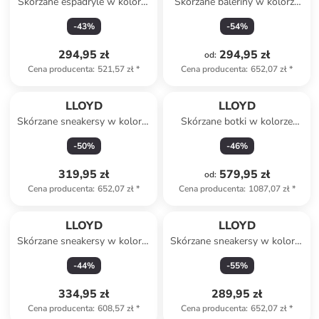
Skórzane espadryle w kolorze
Skórzane baleriny w kolorze
błękitnym
beżowym
-
43
%
-
54
%
294,95 zł
294,95 zł
od
:
Cena producenta
:
521,57 zł
*
Cena producenta
:
652,07 zł
*
LLOYD
LLOYD
Skórzane sneakersy w kolorze
Skórzane botki w kolorze
biało-czarno-jasnobrązowym
jasnobrązowym
-
50
%
-
46
%
319,95 zł
579,95 zł
od
:
Cena producenta
:
652,07 zł
*
Cena producenta
:
1087,07 zł
*
LLOYD
LLOYD
Skórzane sneakersy w kolorze
Skórzane sneakersy w kolorze
jasnoróżowo-białym
jasnobrązowo-brązowym
-
44
%
-
55
%
334,95 zł
289,95 zł
Cena producenta
:
608,57 zł
*
Cena producenta
:
652,07 zł
*