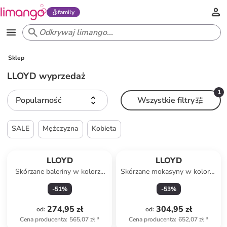
family
Sklep
LLOYD wyprzedaż
1
Popularność
Wszystkie filtry
SALE
Mężczyzna
Kobieta
LLOYD
LLOYD
Skórzane baleriny w kolorze
Skórzane mokasyny w kolorze
beżowo-granatowym
beżowym
-
51
%
-
53
%
274,95 zł
304,95 zł
od
:
od
:
Cena producenta
:
565,07 zł
*
Cena producenta
:
652,07 zł
*