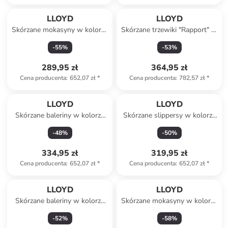
LLOYD
LLOYD
Skórzane mokasyny w kolorze
Skórzane trzewiki "Rapport" w
beżowym
kolorze jasnobrązowym
-
55
%
-
53
%
289,95 zł
364,95 zł
Cena producenta
:
652,07 zł
*
Cena producenta
:
782,57 zł
*
LLOYD
LLOYD
Skórzane baleriny w kolorze
Skórzane slippersy w kolorze
beżowym
czerwonym
-
48
%
-
50
%
334,95 zł
319,95 zł
Cena producenta
:
652,07 zł
*
Cena producenta
:
652,07 zł
*
LLOYD
LLOYD
Skórzane baleriny w kolorze
Skórzane mokasyny w kolorze
beżowym
szarym
-
52
%
-
58
%