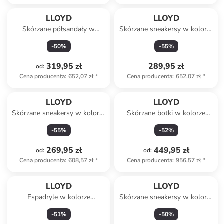
LLOYD
LLOYD
Skórzane półsandały w
Skórzane sneakersy w kolorze
kolorze czarnym
biało-beżowym
-
50
%
-
55
%
319,95 zł
289,95 zł
od
:
Cena producenta
:
652,07 zł
*
Cena producenta
:
652,07 zł
*
LLOYD
LLOYD
Skórzane sneakersy w kolorze
Skórzane botki w kolorze
biało-beżowym
brązowym
-
55
%
-
52
%
269,95 zł
449,95 zł
od
:
od
:
Cena producenta
:
608,57 zł
*
Cena producenta
:
956,57 zł
*
LLOYD
LLOYD
Espadryle w kolorze
Skórzane sneakersy w kolorze
błękitnym
khaki
-
51
%
-
50
%