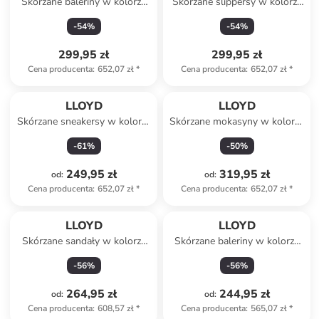
Skórzane baleriny w kolorze
Skórzane slippersy w kolorze
jasnobrązowo-beżowym
jasnoróżowo-
-
54
%
-
54
%
pomarańczowym
299,95 zł
299,95 zł
Cena producenta
:
652,07 zł
*
Cena producenta
:
652,07 zł
*
LLOYD
LLOYD
Skórzane sneakersy w kolorze
Skórzane mokasyny w kolorze
granatowym
beżowym
-
61
%
-
50
%
249,95 zł
319,95 zł
od
:
od
:
Cena producenta
:
652,07 zł
*
Cena producenta
:
652,07 zł
*
LLOYD
LLOYD
Skórzane sandały w kolorze
Skórzane baleriny w kolorze
czarnym
czarnym
-
56
%
-
56
%
264,95 zł
244,95 zł
od
:
od
:
Cena producenta
:
608,57 zł
*
Cena producenta
:
565,07 zł
*