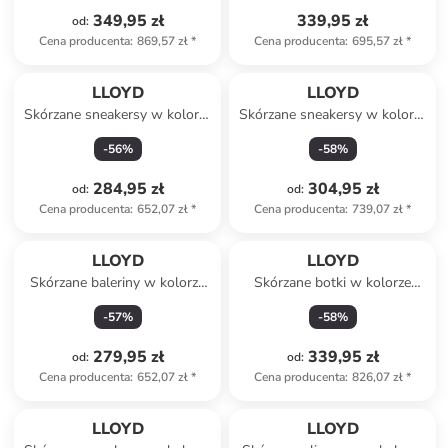
349,95 zł
339,95 zł
od
:
Cena producenta
:
869,57 zł
*
Cena producenta
:
695,57 zł
*
LLOYD
LLOYD
Skórzane sneakersy w kolorze
Skórzane sneakersy w kolorze
jasnobrązowo-białym
białym
-
56
%
-
58
%
284,95 zł
304,95 zł
od
:
od
:
Cena producenta
:
652,07 zł
*
Cena producenta
:
739,07 zł
*
LLOYD
LLOYD
Skórzane baleriny w kolorze
Skórzane botki w kolorze
granatowym
jasnobrązowym
-
57
%
-
58
%
279,95 zł
339,95 zł
od
:
od
:
Cena producenta
:
652,07 zł
*
Cena producenta
:
826,07 zł
*
LLOYD
LLOYD