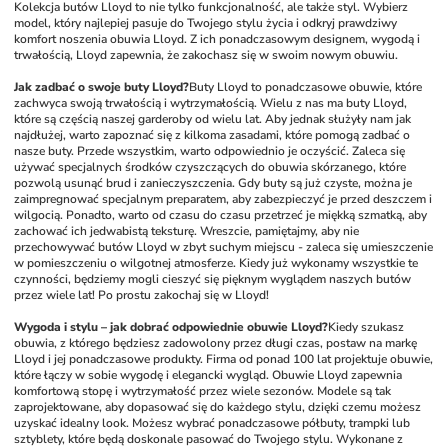
Kolekcja butów Lloyd to nie tylko funkcjonalność, ale także styl. Wybierz 
model, który najlepiej pasuje do Twojego stylu życia i odkryj prawdziwy 
komfort noszenia obuwia Lloyd. Z ich ponadczasowym designem, wygodą i 
trwałością, Lloyd zapewnia, że zakochasz się w swoim nowym obuwiu.
Jak zadbać o swoje buty Lloyd?
Buty Lloyd to ponadczasowe obuwie, które 
zachwyca swoją trwałością i wytrzymałością. Wielu z nas ma buty Lloyd, 
które są częścią naszej garderoby od wielu lat. Aby jednak służyły nam jak 
najdłużej, warto zapoznać się z kilkoma zasadami, które pomogą zadbać o 
nasze buty. Przede wszystkim, warto odpowiednio je oczyścić. Zaleca się 
używać specjalnych środków czyszczących do obuwia skórzanego, które 
pozwolą usunąć brud i zanieczyszczenia. Gdy buty są już czyste, można je 
zaimpregnować specjalnym preparatem, aby zabezpieczyć je przed deszczem i 
wilgocią. Ponadto, warto od czasu do czasu przetrzeć je miękką szmatką, aby 
zachować ich jedwabistą teksturę. Wreszcie, pamiętajmy, aby nie 
przechowywać butów Lloyd w zbyt suchym miejscu - zaleca się umieszczenie 
w pomieszczeniu o wilgotnej atmosferze. Kiedy już wykonamy wszystkie te 
czynności, będziemy mogli cieszyć się pięknym wyglądem naszych butów 
przez wiele lat! Po prostu zakochaj się w Lloyd!
Wygoda i stylu – jak dobrać odpowiednie obuwie Lloyd?
Kiedy szukasz 
obuwia, z którego będziesz zadowolony przez długi czas, postaw na markę 
Lloyd i jej ponadczasowe produkty. Firma od ponad 100 lat projektuje obuwie, 
które łączy w sobie wygodę i elegancki wygląd. Obuwie Lloyd zapewnia 
komfortową stopę i wytrzymałość przez wiele sezonów. Modele są tak 
zaprojektowane, aby dopasować się do każdego stylu, dzięki czemu możesz 
uzyskać idealny look. Możesz wybrać ponadczasowe półbuty, trampki lub 
sztyblety, które będą doskonale pasować do Twojego stylu. Wykonane z 