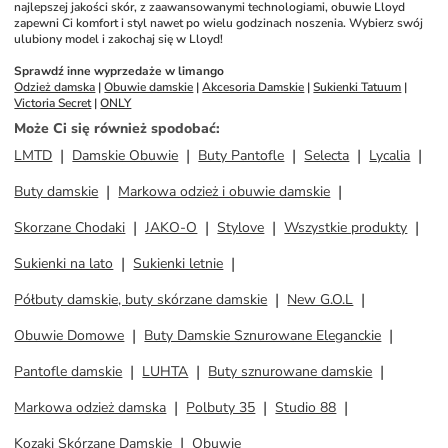
najlepszej jakości skór, z zaawansowanymi technologiami, obuwie Lloyd 
zapewni Ci komfort i styl nawet po wielu godzinach noszenia. Wybierz swój 
ulubiony model i zakochaj się w Lloyd!
Sprawdź inne wyprzedaże w limango
Odzież damska
 | 
Obuwie damskie
 | 
Akcesoria Damskie
 | 
Sukienki Tatuum
 | 
Victoria Secret
 | 
ONLY
Może Ci się również spodobać
:
LMTD
Damskie Obuwie
Buty Pantofle
Selecta
Lycalia
Buty damskie
Markowa odzież i obuwie damskie
Skorzane Chodaki
JAKO-O
Stylove
Wszystkie produkty
Sukienki na lato
Sukienki letnie
Półbuty damskie, buty skórzane damskie
New G.O.L
Obuwie Domowe
Buty Damskie Sznurowane Eleganckie
Pantofle damskie
LUHTA
Buty sznurowane damskie
Markowa odzież damska
Polbuty 35
Studio 88
Kozaki Skórzane Damskie
Obuwie