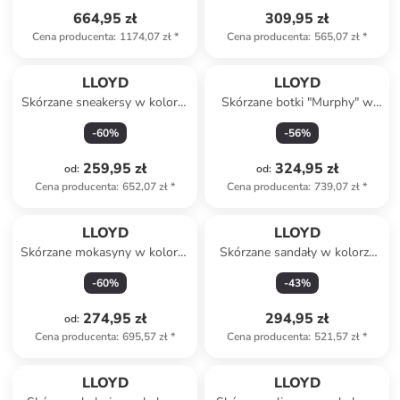
664,95 zł
309,95 zł
Cena producenta
:
1174,07 zł
*
Cena producenta
:
565,07 zł
*
LLOYD
LLOYD
Skórzane sneakersy w kolorze
Skórzane botki "Murphy" w
biało-jasnobrązowym
kolorze jasnobrązowym
-
60
%
-
56
%
259,95 zł
324,95 zł
od
:
od
:
Cena producenta
:
652,07 zł
*
Cena producenta
:
739,07 zł
*
LLOYD
LLOYD
Skórzane mokasyny w kolorze
Skórzane sandały w kolorze
czarnym
zielonym
-
60
%
-
43
%
274,95 zł
294,95 zł
od
:
Cena producenta
:
695,57 zł
*
Cena producenta
:
521,57 zł
*
LLOYD
LLOYD