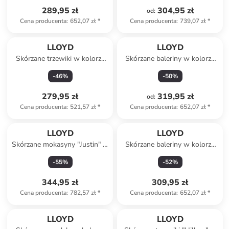
289,95 zł
304,95 zł
od
:
Cena producenta
:
652,07 zł
*
Cena producenta
:
739,07 zł
*
LLOYD
LLOYD
Skórzane trzewiki w kolorze
Skórzane baleriny w kolorze
beżowym
żółtym
-
46
%
-
50
%
279,95 zł
319,95 zł
od
:
Cena producenta
:
521,57 zł
*
Cena producenta
:
652,07 zł
*
LLOYD
LLOYD
Skórzane mokasyny "Justin" w
Skórzane baleriny w kolorze
kolorze szarobrązowym
szaro-beżowym
-
55
%
-
52
%
344,95 zł
309,95 zł
Cena producenta
:
782,57 zł
*
Cena producenta
:
652,07 zł
*
LLOYD
LLOYD