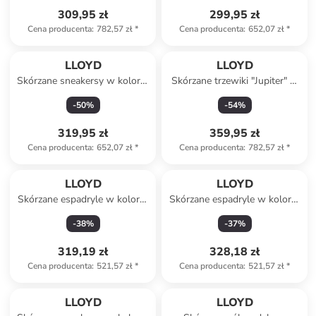
309,95 zł
299,95 zł
Cena producenta
:
782,57 zł
*
Cena producenta
:
652,07 zł
*
LLOYD
LLOYD
Skórzane sneakersy w kolorze
Skórzane trzewiki "Jupiter" w
antracytowo-kremowym
kolorze beżowym
-
50
%
-
54
%
319,95 zł
359,95 zł
Cena producenta
:
652,07 zł
*
Cena producenta
:
782,57 zł
*
LLOYD
LLOYD
Skórzane espadryle w kolorze
Skórzane espadryle w kolorze
beżowym
beżowo-czarnym
-
38
%
-
37
%
319,19 zł
328,18 zł
Cena producenta
:
521,57 zł
*
Cena producenta
:
521,57 zł
*
LLOYD
LLOYD