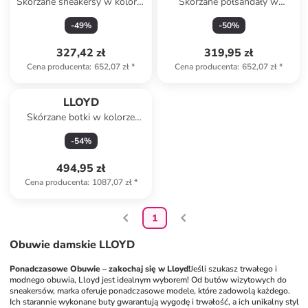
Skórzane sneakersy w kolorze
Skórzane półsandały w
biało-beżowo-czarnym
kolorze srebrnym
-
49
%
-
50
%
327,42 zł
319,95 zł
Cena producenta
:
652,07 zł
*
Cena producenta
:
652,07 zł
*
LLOYD
Skórzane botki w kolorze
czarnym
-
54
%
494,95 zł
Cena producenta
:
1087,07 zł
*
1
Obuwie damskie LLOYD
Ponadczasowe Obuwie – zakochaj się w Lloyd!
Jeśli szukasz trwałego i 
modnego obuwia, Lloyd jest idealnym wyborem! Od butów wizytowych do 
sneakersów, marka oferuje ponadczasowe modele, które zadowolą każdego. 
Ich starannie wykonane buty gwarantują wygodę i trwałość, a ich unikalny styl 