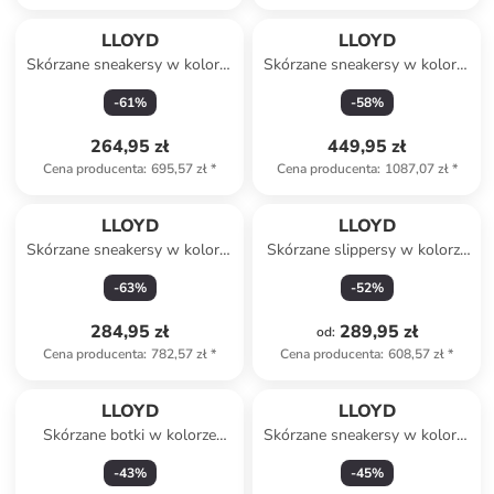
LLOYD
LLOYD
Skórzane sneakersy w kolorze
Skórzane sneakersy w kolorze
błękitno-żółtym
czarnym
-
61
%
-
58
%
264,95 zł
449,95 zł
Cena producenta
:
695,57 zł
*
Cena producenta
:
1087,07 zł
*
LLOYD
LLOYD
Skórzane sneakersy w kolorze
Skórzane slippersy w kolorze
jasnobrązowym
beżowym
-
63
%
-
52
%
284,95 zł
289,95 zł
od
:
Cena producenta
:
782,57 zł
*
Cena producenta
:
608,57 zł
*
LLOYD
LLOYD
Skórzane botki w kolorze
Skórzane sneakersy w kolorze
brązowym
czarno-białym
-
43
%
-
45
%