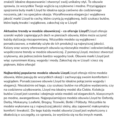
znaleźć idealne dopasowanie i stworzyć swój unikalny styl. To obuwie 
sprawia, że wszystkie Twoje wyjścia są szykowne i modne. Przyciągające 
spojrzenia buty marki Lloyd to idealna opcja zarówno do codziennego 
noszenia, jak i na specjalne okazje. Wyrafinowana elegancja i wyjątkowa 
jakość marki Lloyd to cechy, które czynią ją wyjątkową. Jeśli szukasz butów, 
które będą trwałe i wyjątkowe, zakochaj się w Lloyd!
Aktualne trendy w modzie obuwniczej – co oferuje Lloyd?
Lloyd oferuje 
szeroki wybór zapierających dech w piersiach obuwia, które może uczynić 
każdą stylizację niezapomnianą. Wszystkie modele są wyjątkowe i 
ponadczasowe, a materiały użyte do ich produkcji są najwyższej jakości. 
Kolory oraz wzory oferowanych obuwia są niezwykle modne i odzwierciedlają 
współczesne trendy w modzie obuwniczej. Z pomocą Lloyd, możesz stworzyć 
szykowny, ale jednocześnie bardzo wygodny look. Obuwie marki Lloyd jest 
więc synonimem klasy, wygody i mody. Zakochaj się w Lloyd i ciesz się 
pięknem, które oferuje!
Najbardziej popularne modele obuwia Lloyd
Lloyd oferuje różne modele 
obuwia, które pasują do wszystkich okazji i zachwycają swoim komfortem i 
wyglądem. Ponadczasowe obuwie Lloyd to idealne połączenie wygody i 
elegancji. Niezależnie od tego, czy szukasz butów na oficjalne wydarzenia, czy 
na codzienne użytkowanie, Lloyd ma idealny model dla Ciebie. Kolekcja 
butów Lloyd jest szeroka i obejmuje wiele modeli od eleganckich, klasycznych 
po modne, awangardowe. Najpopularniejsze modele obuwia Lloyd to Oxfordy, 
Derby, Mokasyny, Loaferki, Brogsy, Trzewiki, Botki i Półbuty. Wszystkie te 
modele wykonane są z najwyższej jakości skóry, aby zapewnić maksymalny 
komfort i trwałość. Do tego każdy model obuwia Lloyd jest wykończony z 
dbałością o szczegóły, co sprawia, że wyróżnia się na tle innych marek. 