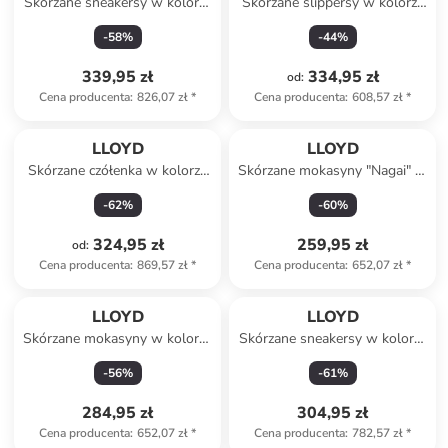
Skórzane sneakersy w kolorze
Skórzane slippersy w kolorze
czarnym
żółtym
-
58
%
-
44
%
339,95 zł
334,95 zł
od
:
Cena producenta
:
826,07 zł
*
Cena producenta
:
608,57 zł
*
LLOYD
LLOYD
Skórzane czółenka w kolorze
Skórzane mokasyny "Nagai" w
czarnym
kolorze beżowym
-
62
%
-
60
%
324,95 zł
259,95 zł
od
:
Cena producenta
:
869,57 zł
*
Cena producenta
:
652,07 zł
*
LLOYD
LLOYD
Skórzane mokasyny w kolorze
Skórzane sneakersy w kolorze
brązowym
biało-fioletowo-
-
56
%
-
61
%
jasnobrązowym
284,95 zł
304,95 zł
Cena producenta
:
652,07 zł
*
Cena producenta
:
782,57 zł
*