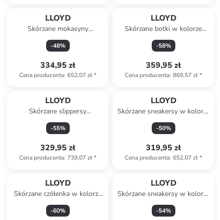
LLOYD
LLOYD
Skórzane mokasyny
Skórzane botki w kolorze
"Gladstone" w kolorze
czarnym
-
48
%
-
58
%
brązowym
334,95 zł
359,95 zł
Cena producenta
:
652,07 zł
*
Cena producenta
:
869,57 zł
*
LLOYD
LLOYD
Skórzane slippersy
Skórzane sneakersy w kolorze
"Humphrey" w kolorze
białym
-
55
%
-
50
%
brązowym
329,95 zł
319,95 zł
Cena producenta
:
739,07 zł
*
Cena producenta
:
652,07 zł
*
LLOYD
LLOYD
Skórzane czółenka w kolorze
Skórzane sneakersy w kolorze
czarnym
białym
-
60
%
-
54
%