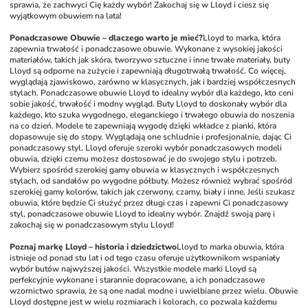
sprawia, że zachwyci Cię każdy wybór! Zakochaj się w Lloyd i ciesz się 
wyjątkowym obuwiem na lata!
Ponadczasowe Obuwie – dlaczego warto je mieć?
Lloyd to marka, która 
zapewnia trwałość i ponadczasowe obuwie. Wykonane z wysokiej jakości 
materiałów, takich jak skóra, tworzywo sztuczne i inne trwałe materiały, buty 
Lloyd są odporne na zużycie i zapewniają długotrwałą trwałość. Co więcej, 
wyglądają zjawiskowo, zarówno w klasycznych, jak i bardziej współczesnych 
stylach. Ponadczasowe obuwie Lloyd to idealny wybór dla każdego, kto ceni 
sobie jakość, trwałość i modny wygląd. Buty Lloyd to doskonały wybór dla 
każdego, kto szuka wygodnego, eleganckiego i trwałego obuwia do noszenia 
na co dzień. Modele te zapewniają wygodę dzięki wkładce z pianki, która 
dopasowuje się do stopy. Wyglądają one schludnie i profesjonalnie, dając Ci 
ponadczasowy styl. Lloyd oferuje szeroki wybór ponadczasowych modeli 
obuwia, dzięki czemu możesz dostosować je do swojego stylu i potrzeb. 
Wybierz spośród szerokiej gamy obuwia w klasycznych i współczesnych 
stylach, od sandałów po wygodne półbuty. Możesz również wybrać spośród 
szerokiej gamy kolorów, takich jak czerwony, czarny, biały i inne. Jeśli szukasz 
obuwia, które będzie Ci służyć przez długi czas i zapewni Ci ponadczasowy 
styl, ponadczasowe obuwie Lloyd to idealny wybór. Znajdź swoją parę i 
zakochaj się w ponadczasowym stylu Lloyd!
Poznaj markę Lloyd – historia i dziedzictwo
Lloyd to marka obuwia, która 
istnieje od ponad stu lat i od tego czasu oferuje użytkownikom wspaniały 
wybór butów najwyższej jakości. Wszystkie modele marki Lloyd są 
perfekcyjnie wykonane i starannie dopracowane, a ich ponadczasowe 
wzornictwo sprawia, że są one nadal modne i uwielbiane przez wielu. Obuwie 
Lloyd dostępne jest w wielu rozmiarach i kolorach, co pozwala każdemu 