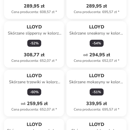
289,95 zł
289,95 zł
Cena producenta
:
608,57 zł
*
Cena producenta
:
695,57 zł
*
LLOYD
LLOYD
Skórzane slippersy w kolorze
Skórzane sneakersy w kolorze
beżowym
granatowo-białym
-
52
%
-
54
%
308,77 zł
294,95 zł
od
:
Cena producenta
:
652,07 zł
*
Cena producenta
:
652,07 zł
*
LLOYD
LLOYD
Skórzane trzewiki w kolorze
Skórzane mokasyny w kolorze
kremowym
beżowym
-
60
%
-
51
%
259,95 zł
339,95 zł
od
:
Cena producenta
:
652,07 zł
*
Cena producenta
:
695,57 zł
*
LLOYD
LLOYD