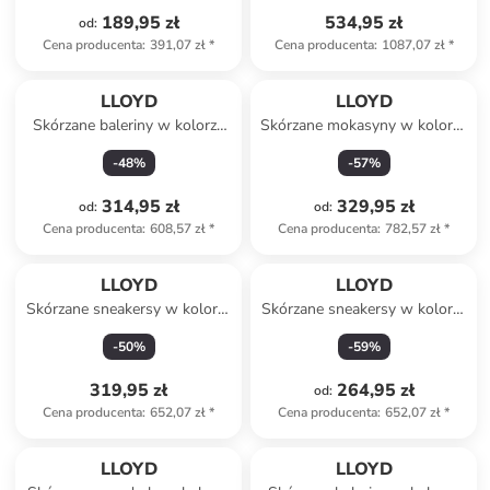
189,95 zł
534,95 zł
od
:
Cena producenta
:
391,07 zł
*
Cena producenta
:
1087,07 zł
*
LLOYD
LLOYD
Skórzane baleriny w kolorze
Skórzane mokasyny w kolorze
czarnym
jasnobrązowym
-
48
%
-
57
%
314,95 zł
329,95 zł
od
:
od
:
Cena producenta
:
608,57 zł
*
Cena producenta
:
782,57 zł
*
LLOYD
LLOYD
Skórzane sneakersy w kolorze
Skórzane sneakersy w kolorze
białym
fioletowo-białym
-
50
%
-
59
%
319,95 zł
264,95 zł
od
:
Cena producenta
:
652,07 zł
*
Cena producenta
:
652,07 zł
*
LLOYD
LLOYD