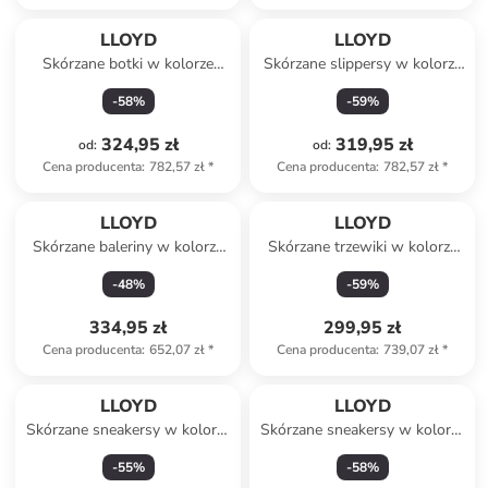
LLOYD
LLOYD
Skórzane botki w kolorze
Skórzane slippersy w kolorze
brązowym
czerwonym
-
58
%
-
59
%
324,95 zł
319,95 zł
od
:
od
:
Cena producenta
:
782,57 zł
*
Cena producenta
:
782,57 zł
*
LLOYD
LLOYD
Skórzane baleriny w kolorze
Skórzane trzewiki w kolorze
kremowo-czarnym
czarnym
-
48
%
-
59
%
334,95 zł
299,95 zł
Cena producenta
:
652,07 zł
*
Cena producenta
:
739,07 zł
*
LLOYD
LLOYD
Skórzane sneakersy w kolorze
Skórzane sneakersy w kolorze
czarnym
białym
-
55
%
-
58
%