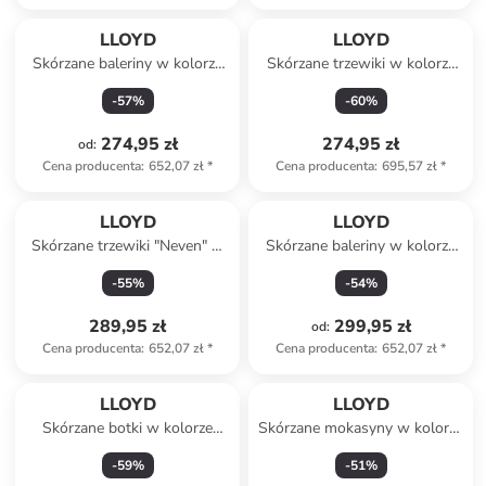
LLOYD
LLOYD
Skórzane baleriny w kolorze
Skórzane trzewiki w kolorze
czarnym
brązowym
-
57
%
-
60
%
274,95 zł
274,95 zł
od
:
Cena producenta
:
652,07 zł
*
Cena producenta
:
695,57 zł
*
LLOYD
LLOYD
Skórzane trzewiki "Neven" w
Skórzane baleriny w kolorze
kolorze brązowym
beżowym
-
55
%
-
54
%
289,95 zł
299,95 zł
od
:
Cena producenta
:
652,07 zł
*
Cena producenta
:
652,07 zł
*
LLOYD
LLOYD
Skórzane botki w kolorze
Skórzane mokasyny w kolorze
czarnym
czerwonym
-
59
%
-
51
%