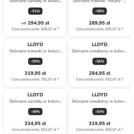
Skórzane sandały w kolorze
Skórzane trzewiki "Hillary" w
beżowym
kolorze granatowym
-
51
%
-
58
%
294,95 zł
289,95 zł
od
:
Cena producenta
:
608,57 zł
*
Cena producenta
:
695,57 zł
*
LLOYD
LLOYD
Skórzane trzewiki w kolorze
Skórzane sneakersy w kolorze
brązowym
kremowo-białym
-
59
%
-
56
%
319,95 zł
284,95 zł
Cena producenta
:
782,57 zł
*
Cena producenta
:
652,07 zł
*
LLOYD
LLOYD
Skórzane sandały w kolorze
Skórzane sneakersy w kolorze
czarnym
srebrno-białym
-
48
%
-
54
%
334,95 zł
319,95 zł
Cena producenta
:
652,07 zł
*
Cena producenta
:
695,57 zł
*