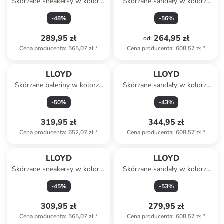
Skórzane sneakersy w kolorze
Skórzane sandały w kolorze
biało-czerwonym
beżowym
-
48
%
-
56
%
289,95 zł
264,95 zł
od
:
Cena producenta
:
565,07 zł
*
Cena producenta
:
608,57 zł
*
LLOYD
LLOYD
Skórzane baleriny w kolorze
Skórzane sandały w kolorze
czarnym
czarnym
-
50
%
-
43
%
319,95 zł
344,95 zł
Cena producenta
:
652,07 zł
*
Cena producenta
:
608,57 zł
*
LLOYD
LLOYD
Skórzane sneakersy w kolorze
Skórzane sandały w kolorze
biało-czarnym
czarnym
-
45
%
-
53
%
309,95 zł
279,95 zł
Cena producenta
:
565,07 zł
*
Cena producenta
:
608,57 zł
*