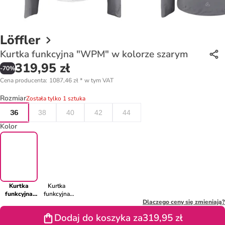
Löffler
Kurtka funkcyjna "WPM" w kolorze szarym
319,95 zł
-
70
%
Cena producenta
:
1087,46 zł
*
w tym VAT
Rozmiar
Została tylko 1 sztuka
36
38
40
42
44
Kolor
Kurtka
Kurtka
funkcyjna
funkcyjna
"WPM" w
"WPM" w
Dlaczego ceny się zmieniają?
kolorze
kolorze
Dodaj do koszyka za
319,95 zł
szarym
różowym