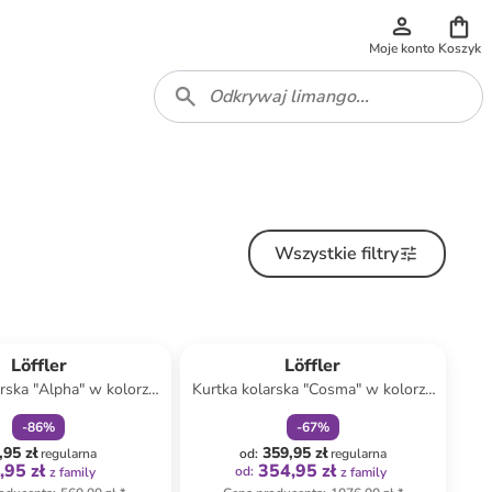
Moje konto
Koszyk
Wszystkie filtry
zniżka
family
zniżka
family
Löffler
Löffler
rska "Alpha" w kolorze
Kurtka kolarska "Cosma" w kolorze
czerwonym
fioletowym
-
86
%
-
67
%
,95 zł
359,95 zł
regularna
od
:
regularna
,95 zł
354,95 zł
od
:
z family
z family