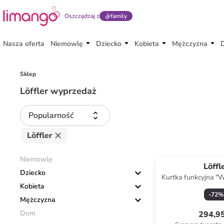
Oszczędzaj z
family
Nasza oferta
Niemowlę
Dziecko
Kobieta
Mężczyzna
Sklep
Löffler wyprzedaż
Popularność
Löffler
Niemowlę
Löffl
Dziecko
Kurtka funkcyjna "
Kobieta
szary
-
72
%
Mężczyzna
Dom
294,95