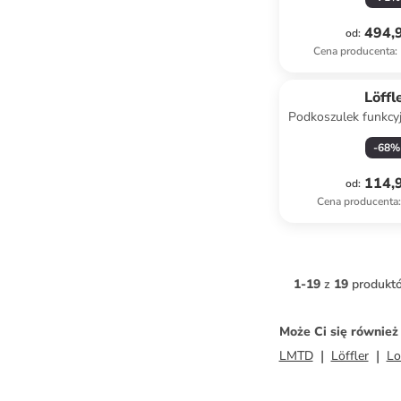
494,9
od
:
Cena producenta
:
Löffl
Podkoszulek funkcy
w kolorze 
-
68
%
114,9
od
:
Cena producenta
:
1
-
19
z
19
produkt
Może Ci się równie
LMTD
Löffler
Lo