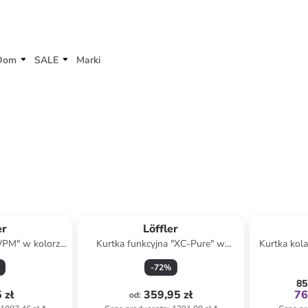
Dom
SALE
Marki
er
Löffler
WPM" w kolorze
Kurtka funkcyjna "XC-Pure" w
Kurtka kola
m
kolorze turkusowym
-
72
%
85
 zł
359,95 zł
76
od
: