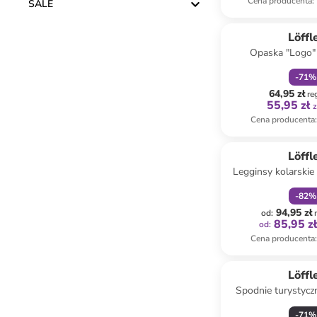
Cena producenta
:
SALE
zniżka
f
Löffl
Opaska "Logo"
czerwonym n
-
71
%
64,95 zł
re
55,95 zł
z
Cena producenta
:
zniżka
f
Löffl
Legginsy kolarski
kolorze c
-
82
%
94,95 zł
od
:
85,95 z
od
:
Cena producenta
:
Löffl
Spodnie turystycz
kolorze b
-
71
%