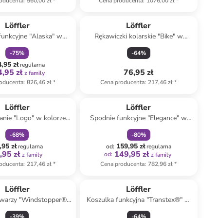
oducenta
:
560,00 zł
*
Cena producenta
:
1076,00 zł
*
zniżka
family
Löffler
Löffler
funkcyjne "Alaska" w
Rękawiczki kolarskie "Bike" w
lorze czarnym
kolorze czarno-szarym
-
75
%
-
64
%
,95 zł
regularna
,95 zł
76,95 zł
z family
oducenta
:
826,46 zł
*
Cena producenta
:
217,46 zł
*
zniżka
family
zniżka
family
Löffler
Löffler
anie "Logo" w kolorze
Spodnie funkcyjne "Elegance" w
czerwonym
kolorze białym
-
68
%
-
80
%
,95 zł
159,95 zł
regularna
od
:
regularna
,95 zł
149,95 zł
od
:
z family
z family
oducenta
:
217,46 zł
*
Cena producenta
:
782,96 zł
*
Löffler
Löffler
warzy "Windstopper®"
Koszulka funkcyjna "Transtex®" w
olorze czarnym
kolorze czarnym
-
39
%
-
64
%