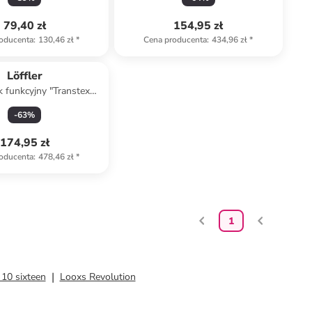
79,40 zł
154,95 zł
oducenta
:
130,46 zł
*
Cena producenta
:
434,96 zł
*
Löffler
 funkcyjny "Transtex®"
kolorze szarym
-
63
%
174,95 zł
oducenta
:
478,46 zł
*
1
10 sixteen
Looxs Revolution