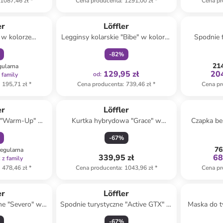
1087,46 zł
*
Cena producenta
:
1291,00 zł
*
Cena pr
amily
Tylko z
family
er
Löffler
 w kolorze
Legginsy kolarskie "Bibe" w kolorze
Spodnie 
a czoło
czarnym
ko
-
82
%
214
gularna
129,95 zł
204
od
:
 family
195,71 zł
*
Cena producenta
:
739,46 zł
*
Cena pr
amily
er
Löffler
e "Warm-Up" w
Kurtka hybrydowa "Grace" w
Czapka be
zarnym
kolorze turkusowym
-
67
%
76
regularna
ł
339,95 zł
68
z family
478,46 zł
*
Cena producenta
:
1043,96 zł
*
Cena pr
er
Löffler
ne "Severo" w
Spodnie turystyczne "Active GTX" w
Maska do t
iałym
kolorze czerwonym
w k
-
67
%