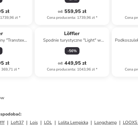
5 zł
559,95 zł
od
:
1739,96 zł
*
Cena producenta
:
1739,96 zł
*
Cena pr
er
Löffler
jny "Transtex®"
Spodnie turystyczne "Light" w
Podkoszulek
szarym
kolorze niebieskim
w 
-
56
%
5 zł
449,95 zł
od
:
369,71 zł
*
Cena producenta
:
1043,96 zł
*
Cena pr
ów
ż spodobać
:
fff
Loft37
Lois
LOL
Lolita Lempicka
Longchamp
LOOXS 