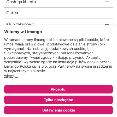
Obsługa klienta
Outlet
Klub zakupowy
limango.de
limango.nl
* Rekomendowana, niewiążąca cena detaliczna producenta, jaką wskazał nam
nasz dostawca. Wartość procentowa oznacza różnicę pomiędzy naszą ceną a
rekomendowaną ceną detaliczną producenta.
ᵃ Regulamin oraz warunki promocji dostępne na stronie
www.limango.pl/invite