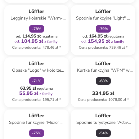
zniżka
family
zniżka
family
Löffler
Löffler
Legginsy kolarskie "Warm-
Spodnie funkcyjne "Light" w
Up" w kolorze czarnym
kolorze czarnym
-
78
%
-
79
%
114,95 zł
164,95 zł
od
:
regularna
od
:
regularna
104,95 zł
154,95 zł
od
:
od
:
z family
z family
Cena producenta
:
478,46 zł
*
Cena producenta
:
739,46 zł
*
zniżka
family
Löffler
Löffler
Opaska "Logo" w kolorze
Kurtka funkcyjna "WPM" w
czerwonym na czoło
kolorze różowym
-
71
%
-
68
%
63,95 zł
regularna
55,95 zł
334,95 zł
z family
Cena producenta
:
195,71 zł
*
Cena producenta
:
1076,00 zł
*
zniżka
family
Löffler
Löffler
Spodnie funkcyjne "Micro" w
Spodnie turystyczne "Active
kolorze czarnym
GTX" w kolorze granatowym
-
75
%
-
54
%