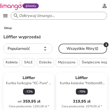
family
Sklep
Löffler wyprzedaż
1
Popularność
Wszystkie filtry
Kobieta
SALE
Dziecko
Mężczyzna
Świąteczne inspir
Löffler
Löffler
Kurtka funkcyjna "XC-Pure" w
Kurtka kolarska "Hotbond®"
kolorze turkusowym
w kolorze różowym
-
72
%
-
70
%
359,95 zł
319,95 zł
od
:
Cena producenta
:
1291,00 zł
*
Cena producenta
:
1076,00 zł
*