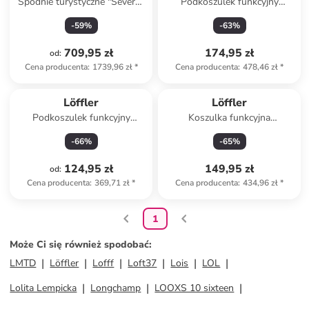
Spodnie turystyczne "Severo"
Podkoszulek funkcyjny
w kolorze białym
"Transtex®" w kolorze szarym
-
59
%
-
63
%
709,95 zł
174,95 zł
od
:
Cena producenta
:
1739,96 zł
*
Cena producenta
:
478,46 zł
*
Löffler
Löffler
Podkoszulek funkcyjny
Koszulka funkcyjna
"Transtex®" w kolorze szarym
"Transtex®" w kolorze
-
66
%
-
65
%
czarnym
124,95 zł
149,95 zł
od
:
Cena producenta
:
369,71 zł
*
Cena producenta
:
434,96 zł
*
1
Może Ci się również spodobać
:
LMTD
Löffler
Lofff
Loft37
Lois
LOL
Lolita Lempicka
Longchamp
LOOXS 10 sixteen