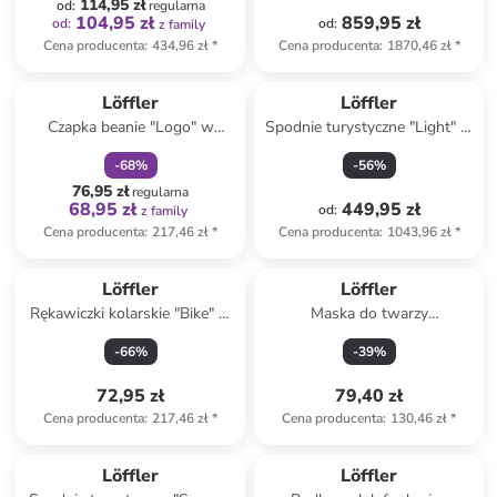
114,95 zł
od
:
regularna
104,95 zł
859,95 zł
od
:
od
:
z family
Cena producenta
:
434,96 zł
*
Cena producenta
:
1870,46 zł
*
zniżka
family
Löffler
Löffler
Czapka beanie "Logo" w
Spodnie turystyczne "Light" w
kolorze czerwonym
kolorze niebieskim
-
68
%
-
56
%
76,95 zł
regularna
68,95 zł
449,95 zł
od
:
z family
Cena producenta
:
217,46 zł
*
Cena producenta
:
1043,96 zł
*
Löffler
Löffler
Rękawiczki kolarskie "Bike" w
Maska do twarzy
kolorze czarno-szarym
"Windstopper®" w kolorze
-
66
%
-
39
%
czarnym
72,95 zł
79,40 zł
Cena producenta
:
217,46 zł
*
Cena producenta
:
130,46 zł
*
Löffler
Löffler