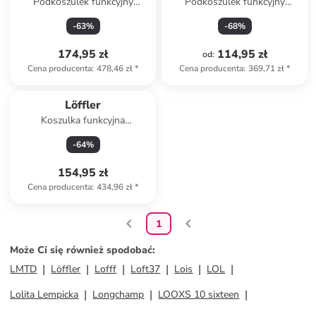
Podkoszulek funkcyjny
Podkoszulek funkcyjny
"Transtex®" w kolorze szarym
"Transtex®" w kolorze szarym
-
63
%
-
68
%
174,95 zł
114,95 zł
od
:
Cena producenta
:
478,46 zł
*
Cena producenta
:
369,71 zł
*
Löffler
Koszulka funkcyjna
"Transtex®" w kolorze
-
64
%
czarnym
154,95 zł
Cena producenta
:
434,96 zł
*
1
Może Ci się również spodobać
:
LMTD
Löffler
Lofff
Loft37
Lois
LOL
Lolita Lempicka
Longchamp
LOOXS 10 sixteen