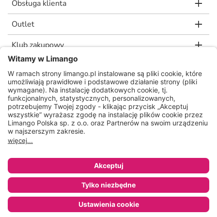
Obsługa klienta
Outlet
Klub zakupowy
limango.de
limango.nl
* Rekomendowana, niewiążąca cena detaliczna producenta, jaką wskazał nam
nasz dostawca. Wartość procentowa oznacza różnicę pomiędzy naszą ceną a
rekomendowaną ceną detaliczną producenta.
ᵃ Regulamin oraz warunki promocji dostępne na stronie
www.limango.pl/invite