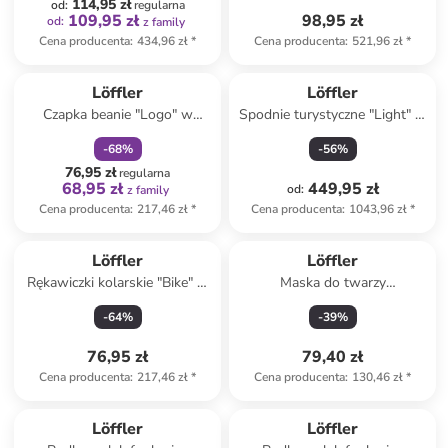
114,95 zł
od
:
regularna
109,95 zł
98,95 zł
od
:
z family
Cena producenta
:
434,96 zł
*
Cena producenta
:
521,96 zł
*
zniżka
family
Löffler
Löffler
Czapka beanie "Logo" w
Spodnie turystyczne "Light" w
kolorze czerwonym
kolorze niebieskim
-
68
%
-
56
%
76,95 zł
regularna
68,95 zł
449,95 zł
od
:
z family
Cena producenta
:
217,46 zł
*
Cena producenta
:
1043,96 zł
*
Löffler
Löffler
Rękawiczki kolarskie "Bike" w
Maska do twarzy
kolorze czarno-szarym
"Windstopper®" w kolorze
-
64
%
-
39
%
czarnym
76,95 zł
79,40 zł
Cena producenta
:
217,46 zł
*
Cena producenta
:
130,46 zł
*
Löffler
Löffler