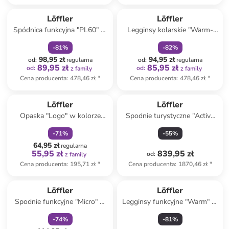
zniżka
family
zniżka
family
Löffler
Löffler
Spódnica funkcyjna "PL60" w
Legginsy kolarskie "Warm-
kolorze biało-czarnym
Up" w kolorze czarnym
-
81
%
-
82
%
98,95 zł
94,95 zł
od
:
regularna
od
:
regularna
89,95 zł
85,95 zł
od
:
od
:
z family
z family
Cena producenta
:
478,46 zł
*
Cena producenta
:
478,46 zł
*
zniżka
family
Löffler
Löffler
Opaska "Logo" w kolorze
Spodnie turystyczne "Active
czerwonym na czoło
GTX" w kolorze granatowym
-
71
%
-
55
%
64,95 zł
regularna
55,95 zł
839,95 zł
od
:
z family
Cena producenta
:
195,71 zł
*
Cena producenta
:
1870,46 zł
*
zniżka
family
Löffler
Löffler
Spodnie funkcyjne "Micro" w
Legginsy funkcyjne "Warm" w
kolorze czarnym
kolorze czarnym
-
74
%
-
81
%