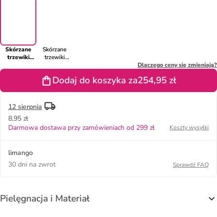
Skórzane
Skórzane
trzewiki
trzewiki
"Linus" w
"Linus" w
Dlaczego ceny się zmieniają?
kolorze
kolorze
Dodaj do koszyka za
254,95 zł
brązowym
jasnobrązowym
12 sierpnia
8,95 zł
Darmowa dostawa przy zamówieniach od 299 zł
Koszty wysyłki
limango
30 dni na zwrot
Sprawdź FAQ
Pielęgnacja i Materiał