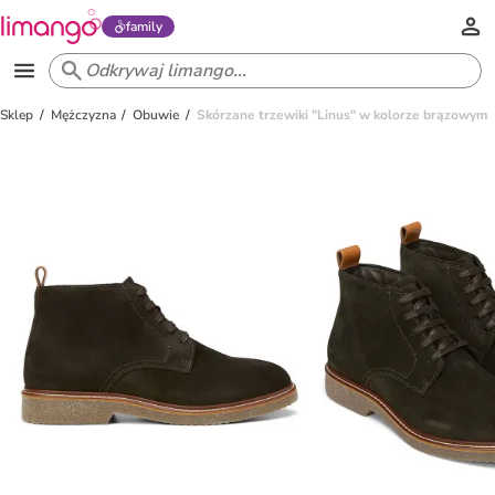
family
Sklep
Mężczyzna
Obuwie
Skórzane trzewiki "Linus" w kolorze brązowym