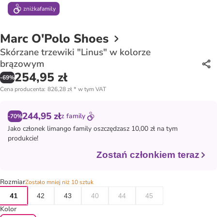
zniżka
family
Marc O'Polo Shoes
Skórzane trzewiki "Linus" w kolorze
brązowym
254,95 zł
-
69
%
Cena producenta
:
826,28 zł
*
w tym VAT
244,95 zł
z
family
-70%
Jako członek
limango family
oszczędzasz 10,00 zł na tym
produkcie!
Zostań członkiem teraz
Rozmiar
Zostało mniej niż 10 sztuk
41
42
43
40
44
45
Kolor