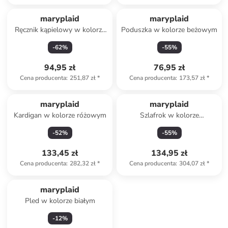
maryplaid
maryplaid
Ręcznik kąpielowy w kolorze
Poduszka w kolorze beżowym
białym
-
62
%
-
55
%
94,95 zł
76,95 zł
Cena producenta
:
251,87 zł
*
Cena producenta
:
173,57 zł
*
maryplaid
maryplaid
Kardigan w kolorze różowym
Szlafrok w kolorze
antracytowym
-
52
%
-
55
%
133,45 zł
134,95 zł
Cena producenta
:
282,32 zł
*
Cena producenta
:
304,07 zł
*
maryplaid
Pled w kolorze białym
-
12
%