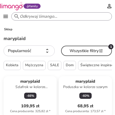
family
Sklep
maryplaid
1
Popularność
Wszystkie filtry
Kobieta
Mężczyzna
SALE
Dom
Świąteczne inspiracj
maryplaid
maryplaid
Szlafrok w kolorze
Poduszka w kolorze szarym
jasnoróżowym
-
66
%
-
60
%
109,95 zł
68,95 zł
Cena producenta
:
325,82 zł
*
Cena producenta
:
173,57 zł
*