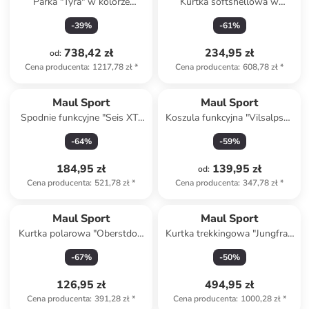
Parka "Tyra" w kolorze
Kurtka softshellowa w
fioletowym
kolorze czarnym
-
39
%
-
61
%
738,42 zł
234,95 zł
od
:
Cena producenta
:
1217,78 zł
*
Cena producenta
:
608,78 zł
*
Maul Sport
Maul Sport
Spodnie funkcyjne "Seis XT"
Koszula funkcyjna "Vilsalpsee
w kolorze różowym
II" w kolorze czerwonym
-
64
%
-
59
%
184,95 zł
139,95 zł
od
:
Cena producenta
:
521,78 zł
*
Cena producenta
:
347,78 zł
*
Maul Sport
Maul Sport
Kurtka polarowa "Oberstdorf
Kurtka trekkingowa "Jungfrau
II" w kolorze morskim
MTX 10.0" w kolorze różowo-
-
67
%
-
50
%
granatowym
126,95 zł
494,95 zł
Cena producenta
:
391,28 zł
*
Cena producenta
:
1000,28 zł
*