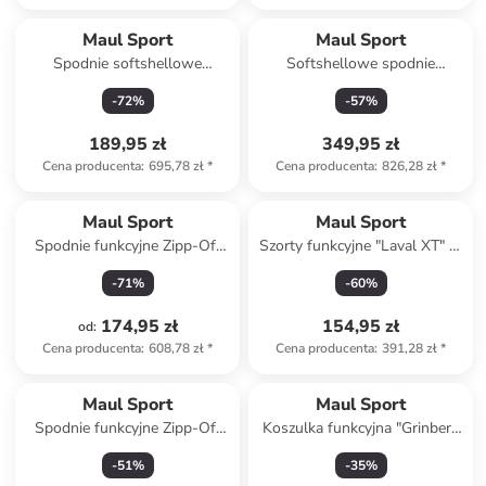
Maul Sport
Maul Sport
Spodnie softshellowe
Softshellowe spodnie
"Balmhorn XT 10.0" w kolorze
trekkingowe w kolorze
-
72
%
-
57
%
czarno-szarym
fioletowym
189,95 zł
349,95 zł
Cena producenta
:
695,78 zł
*
Cena producenta
:
826,28 zł
*
Maul Sport
Maul Sport
Spodnie funkcyjne Zipp-Off
Szorty funkcyjne "Laval XT" w
"Eiger" w kolorze morskim
kolorze żółtym
-
71
%
-
60
%
174,95 zł
154,95 zł
od
:
Cena producenta
:
608,78 zł
*
Cena producenta
:
391,28 zł
*
Maul Sport
Maul Sport
Spodnie funkcyjne Zipp-Off
Koszulka funkcyjna "Grinberg
"Eiger ultra" w kolorze czarno-
fresh" w kolorze żółtym
-
51
%
-
35
%
antracytowym