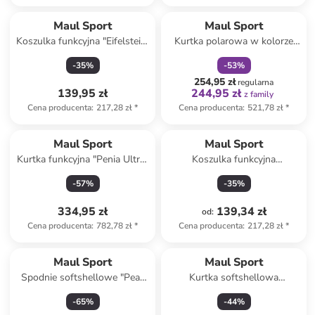
zniżka
family
Maul Sport
Maul Sport
Koszulka funkcyjna "Eifelsteig"
Kurtka polarowa w kolorze
w kolorze koralowym
morskim
-
35
%
-
53
%
254,95 zł
regularna
139,95 zł
244,95 zł
z family
Cena producenta
:
217,28 zł
*
Cena producenta
:
521,78 zł
*
Maul Sport
Maul Sport
Kurtka funkcyjna "Penia Ultra"
Koszulka funkcyjna
w kolorze khaki
"Salamanca" w kolorze
-
57
%
-
35
%
antracytowym
334,95 zł
139,34 zł
od
:
Cena producenta
:
782,78 zł
*
Cena producenta
:
217,28 zł
*
Maul Sport
Maul Sport
Spodnie softshellowe "Peak
Kurtka softshellowa
Perle" w kolorze morskim
"Wildbarren" w kolorze
-
65
%
-
44
%
różowo-czarnym