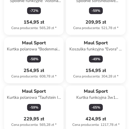
Spodnie funkcyjne "Astoria
Spodnie softshellowe
3XT" w kolorze granatowo-
"Nebelhorn REC" w kolorze
-
72
%
-
59
%
czarnym
antracytowym
154,95 zł
209,95 zł
Cena producenta
:
565,28 zł
*
Cena producenta
:
521,78 zł
*
Maul Sport
Maul Sport
Kurtka polarowa "Bodenmais"
Koszulka funkcyjna "Evora" w
w kolorze oliwkowo-białym
kolorze beżowym
-
58
%
-
49
%
254,95 zł
154,95 zł
Cena producenta
:
608,78 zł
*
Cena producenta
:
304,28 zł
*
Maul Sport
Maul Sport
Kurtka polarowa "Taufstein II"
Kurtka funkcyjna 3w1
w kolorze oliwkowo-
"Miltenberg MTX 20.0" w
-
59
%
-
65
%
musztardowym
kolorze czarnym
229,95 zł
424,95 zł
Cena producenta
:
565,28 zł
*
Cena producenta
:
1217,78 zł
*