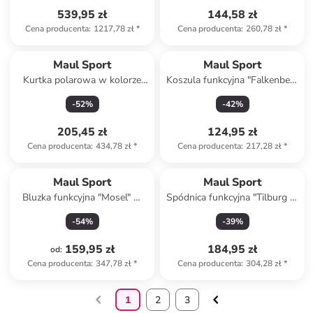
539,95 zł
144,58 zł
Cena producenta
:
1217,78 zł
*
Cena producenta
:
260,78 zł
*
Maul Sport
Maul Sport
Kurtka polarowa w kolorze
Koszula funkcyjna "Falkenberg
czarnym
II" w kolorze czarnym
-
52
%
-
42
%
205,45 zł
124,95 zł
Cena producenta
:
434,78 zł
*
Cena producenta
:
217,28 zł
*
Maul Sport
Maul Sport
Bluzka funkcyjna "Mosel" w
Spódnica funkcyjna "Tilburg II"
kolorze czerwonym
w kolorze różowym
-
54
%
-
39
%
159,95 zł
184,95 zł
od
:
Cena producenta
:
347,78 zł
*
Cena producenta
:
304,28 zł
*
1
2
3