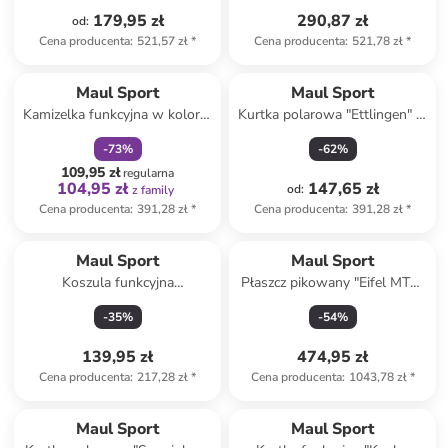
179,95 zł
290,87 zł
od
:
Cena producenta
:
521,57 zł
*
Cena producenta
:
521,78 zł
*
zniżka
family
Maul Sport
Maul Sport
Kamizelka funkcyjna w kolorze
Kurtka polarowa "Ettlingen" w
czarnym
kolorze czerwonym
-
73
%
-
62
%
109,95 zł
regularna
104,95 zł
147,65 zł
od
:
z family
Cena producenta
:
391,28 zł
*
Cena producenta
:
391,28 zł
*
Maul Sport
Maul Sport
Koszula funkcyjna
Płaszcz pikowany "Eifel MTX"
"Holzkirchen" w kolorze
w kolorze czarnym
-
35
%
-
54
%
niebieskim
139,95 zł
474,95 zł
Cena producenta
:
217,28 zł
*
Cena producenta
:
1043,78 zł
*
Maul Sport
Maul Sport