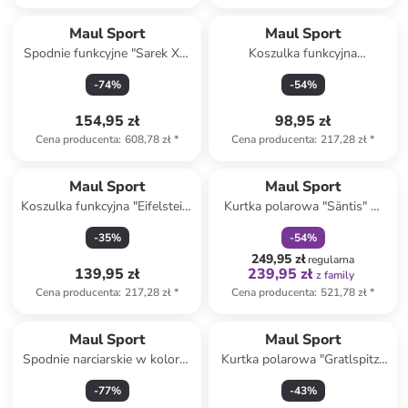
Maul Sport
Maul Sport
Spodnie funkcyjne "Sarek XT"
Koszulka funkcyjna
w kolorze czarnym
"Kraxlmax" w kolorze czarnym
-
74
%
-
54
%
154,95 zł
98,95 zł
Cena producenta
:
608,78 zł
*
Cena producenta
:
217,28 zł
*
zniżka
family
Maul Sport
Maul Sport
Koszulka funkcyjna "Eifelsteig"
Kurtka polarowa "Säntis" w
w kolorze czarnym
kolorze morsko-czarnym
-
35
%
-
54
%
249,95 zł
regularna
139,95 zł
239,95 zł
z family
Cena producenta
:
217,28 zł
*
Cena producenta
:
521,78 zł
*
Maul Sport
Maul Sport
Spodnie narciarskie w kolorze
Kurtka polarowa "Gratlspitze
czerwonym
II" w kolorze morskim
-
77
%
-
43
%