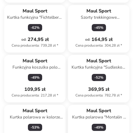
Maul Sport
Maul Sport
Kurtka funkcyjna "Fichtelberg"
Szorty trekkingowe
w kolorze czarnym
"Rheinfels" w kolorze
-
62
%
-
45
%
antracytowym
274,95 zł
164,95 zł
od
:
od
:
Cena producenta
:
739,28 zł
*
Cena producenta
:
304,28 zł
*
Maul Sport
Maul Sport
Funkcyjna koszulka polo
Kurtka funkcyjna "Sudleskopf
"Hermine II" w kolorze
Ultra" w kolorze czarnym
-
49
%
-
52
%
różowym
109,95 zł
369,95 zł
Cena producenta
:
217,28 zł
*
Cena producenta
:
782,78 zł
*
Maul Sport
Maul Sport
Kurtka polarowa w kolorze
Kurtka polarowa "Montalin 3
fioletowo-żółtym
XT" w kolorze morskim
-
53
%
-
49
%