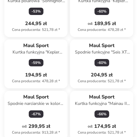
Kurtka polarowa "Sonnighorn
Kurtka funkcyjna "Kepler
XT" w kolorze antracytowym
Track" w kolorze różowo-
-
53
%
-
60
%
niebieskim
244,95 zł
189,95 zł
od
:
Cena producenta
:
521,78 zł
*
Cena producenta
:
478,28 zł
*
Maul Sport
Maul Sport
Kurtka funkcyjna "Kepler
Spodnie funkcyjne "Seis XT"
Track" w kolorze morsko-
w kolorze czarnym
-
59
%
-
60
%
różowym
194,95 zł
204,95 zł
Cena producenta
:
478,28 zł
*
Cena producenta
:
521,78 zł
*
Maul Sport
Maul Sport
Spodnie narciarskie w kolorze
Kurtka funkcyjna "Mainau II"
czarnym
w kolorze szarym
-
67
%
-
66
%
299,95 zł
174,95 zł
od
:
od
:
Cena producenta
:
913,28 zł
*
Cena producenta
:
521,78 zł
*