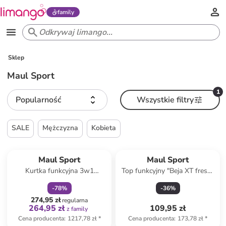
family
Sklep
Maul Sport
1
Popularność
Wszystkie filtry
SALE
Mężczyzna
Kobieta
zniżka
family
Maul Sport
Maul Sport
Kurtka funkcyjna 3w1
Top funkcyjny "Beja XT fresh"
"Fürstenfeld II" w kolorze
w kolorze różowym
-
78
%
-
36
%
czerwonym
274,95 zł
regularna
264,95 zł
109,95 zł
z family
Cena producenta
:
1217,78 zł
*
Cena producenta
:
173,78 zł
*