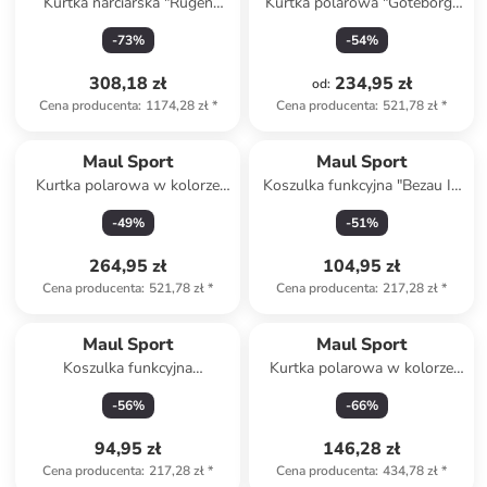
Kurtka narciarska "Rügen
Kurtka polarowa "Göteborg"
MTX" w kolorze czarnym
w kolorze khaki
-
73
%
-
54
%
308,18 zł
234,95 zł
od
:
Cena producenta
:
1174,28 zł
*
Cena producenta
:
521,78 zł
*
Maul Sport
Maul Sport
Kurtka polarowa w kolorze
Koszulka funkcyjna "Bezau II"
ciemnozielonym
w kolorze turkusowym
-
49
%
-
51
%
264,95 zł
104,95 zł
Cena producenta
:
521,78 zł
*
Cena producenta
:
217,28 zł
*
Maul Sport
Maul Sport
Koszulka funkcyjna
Kurtka polarowa w kolorze
"Kraxlmax" w kolorze
morskim
-
56
%
-
66
%
granatowym
94,95 zł
146,28 zł
Cena producenta
:
217,28 zł
*
Cena producenta
:
434,78 zł
*