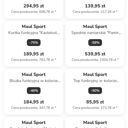
294,95 zł
139,95 zł
Cena producenta
:
608,78 zł
*
Cena producenta
:
217,28 zł
*
Maul Sport
Maul Sport
Kurtka funkcyjna "Kastelruth
Spodnie narciarskie "Pamir
MTX 20.0" w kolorze
Alpin XT" w kolorze
-
75
%
-
58
%
niebieskim
antracytowym
189,95 zł
539,95 zł
Cena producenta
:
782,78 zł
*
Cena producenta
:
1304,78 zł
*
Maul Sport
Maul Sport
Bluzka funkcyjna w kolorze
Top funkcyjny w kolorze
różowym
granatowym
-
46
%
-
50
%
184,95 zł
85,95 zł
Cena producenta
:
347,78 zł
*
Cena producenta
:
173,78 zł
*
Maul Sport
Maul Sport