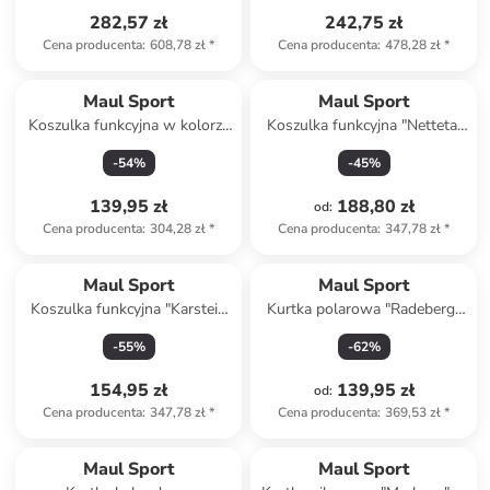
282,57 zł
242,75 zł
Cena producenta
:
608,78 zł
*
Cena producenta
:
478,28 zł
*
Maul Sport
Maul Sport
Koszulka funkcyjna w kolorze
Koszulka funkcyjna "Nettetal
antracytowym
fresh" w kolorze biało-szarym
-
54
%
-
45
%
139,95 zł
188,80 zł
od
:
Cena producenta
:
304,28 zł
*
Cena producenta
:
347,78 zł
*
Maul Sport
Maul Sport
Koszulka funkcyjna "Karstein
Kurtka polarowa "Radeberg"
3XT" w kolorze turkusowym
w kolorze żółtym
-
55
%
-
62
%
154,95 zł
139,95 zł
od
:
Cena producenta
:
347,78 zł
*
Cena producenta
:
369,53 zł
*
Maul Sport
Maul Sport