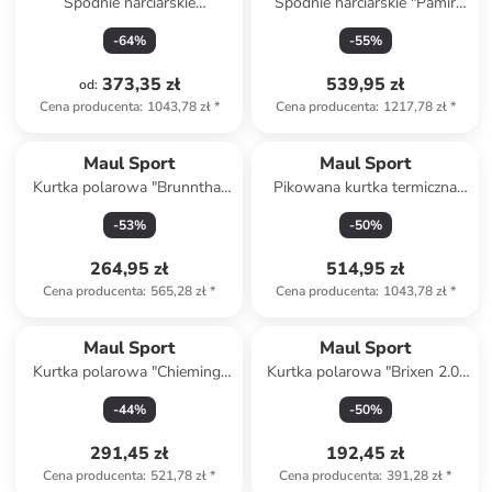
Spodnie narciarskie
Spodnie narciarskie "Pamir
"Schneeflocke" w kolorze
Alpin - Megatex" w kolorze
-
64
%
-
55
%
czarnym
niebiesko-granatowym
373,35 zł
539,95 zł
od
:
Cena producenta
:
1043,78 zł
*
Cena producenta
:
1217,78 zł
*
Maul Sport
Maul Sport
Kurtka polarowa "Brunnthal
Pikowana kurtka termiczna
II" w kolorze szarym
"Kaunertal REC" w kolorze
-
53
%
-
50
%
niebiesko-czarno-szarym
264,95 zł
514,95 zł
Cena producenta
:
565,28 zł
*
Cena producenta
:
1043,78 zł
*
Maul Sport
Maul Sport
Kurtka polarowa "Chieming"
Kurtka polarowa "Brixen 2.0"
w kolorze antracytowym
w kolorze bordowym
-
44
%
-
50
%
291,45 zł
192,45 zł
Cena producenta
:
521,78 zł
*
Cena producenta
:
391,28 zł
*