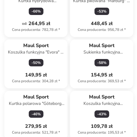
Kurtka hybrydowa
Kurtka pikowana "Marburg" w
"Herzogenhorn XT" w kolorze
kolorze czarnym
-
66
%
-
53
%
czarnym
264,95 zł
448,45 zł
od
:
Cena producenta
:
782,78 zł
*
Cena producenta
:
956,78 zł
*
Maul Sport
Maul Sport
Koszulka funkcyjna "Evora" w
Sukienka funkcyjna
kolorze czerwonym
"Amazona" w kolorze
-
50
%
-
58
%
turkusowym
149,95 zł
154,95 zł
Cena producenta
:
304,28 zł
*
Cena producenta
:
369,53 zł
*
Maul Sport
Maul Sport
Kurtka polarowa "Göteborg"
Koszulka funkcyjna
w kolorze beżowym
"Tegernsee" w kolorze
-
46
%
-
43
%
czerwonym
279,95 zł
109,78 zł
Cena producenta
:
521,78 zł
*
Cena producenta
:
195,53 zł
*