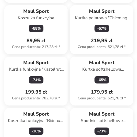
Maul Sport
Maul Sport
Koszulka funkcyjna
Kurtka polarowa "Chieming"
"Salamanca" w kolorze
w kolorze jasnoróżowym
-
58
%
-
57
%
zielonym
89,95 zł
219,95 zł
Cena producenta
:
217,28 zł
*
Cena producenta
:
521,78 zł
*
Maul Sport
Maul Sport
Kurtka funkcyjna "Kastelruth
Kurtka softshellowa
MTX 20.0" w kolorze
"Hornspitze" w kolorze
-
74
%
-
65
%
turkusowym
czarno-granatowym
199,95 zł
179,95 zł
Cena producenta
:
782,78 zł
*
Cena producenta
:
521,78 zł
*
Maul Sport
Maul Sport
Koszulka funkcyjna "Ridnaun"
Spodnie softshellowe
w kolorze morskim
"Klosters REC" w kolorze
-
36
%
-
73
%
antracytowym