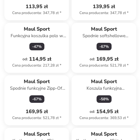
113,95 zł
139,95 zł
Cena producenta
:
347,78 zł
*
Cena producenta
:
347,78 zł
*
Maul Sport
Maul Sport
Funkcyjna koszulka polo w
Spodnie softshellowe
kolorze granatowym
"Klosters REC" w kolorze
-
47
%
-
67
%
czarnym
114,95 zł
169,95 zł
od
:
od
:
Cena producenta
:
217,28 zł
*
Cena producenta
:
521,78 zł
*
Maul Sport
Maul Sport
Spodnie funkcyjne Zipp-Off
Koszula funkcyjna
"Quebec XT" w kolorze
"Halserspitze" w kolorze
-
67
%
-
58
%
antracytowym
niebieskoszarym
169,95 zł
154,95 zł
od
:
Cena producenta
:
521,78 zł
*
Cena producenta
:
369,53 zł
*
Maul Sport
Maul Sport