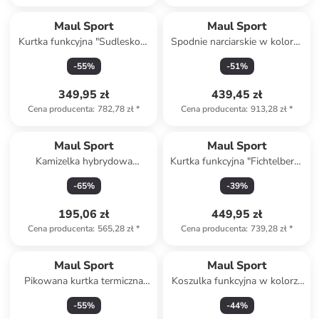
Maul Sport
Maul Sport
Kurtka funkcyjna "Sudleskopf
Spodnie narciarskie w kolorze
Ultra" w kolorze morskim
turkusowym
-
55
%
-
51
%
349,95 zł
439,45 zł
Cena producenta
:
782,78 zł
*
Cena producenta
:
913,28 zł
*
Maul Sport
Maul Sport
Kamizelka hybrydowa
Kurtka funkcyjna "Fichtelberg"
"Sardona Rec II" w kolorze
w kolorze ciemnozielonym
-
65
%
-
39
%
czarnym
195,06 zł
449,95 zł
Cena producenta
:
565,28 zł
*
Cena producenta
:
739,28 zł
*
Maul Sport
Maul Sport
Pikowana kurtka termiczna
Koszulka funkcyjna w kolorze
"Thun MTX 20.0 REC" w
musztardowym
-
55
%
-
44
%
kolorze czarnym