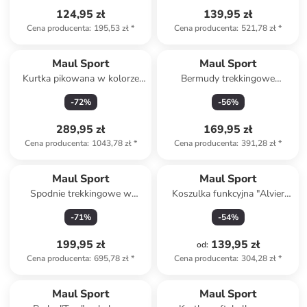
124,95 zł
139,95 zł
Cena producenta
:
195,53 zł
*
Cena producenta
:
521,78 zł
*
Maul Sport
Maul Sport
Kurtka pikowana w kolorze
Bermudy trekkingowe
khaki
"Doldenhorn XT" w kolorze
-
72
%
-
56
%
khaki
289,95 zł
169,95 zł
Cena producenta
:
1043,78 zł
*
Cena producenta
:
391,28 zł
*
Maul Sport
Maul Sport
Spodnie trekkingowe w
Koszulka funkcyjna "Alvier
kolorze antracytowym
Fresh" w kolorze szarym
-
71
%
-
54
%
199,95 zł
139,95 zł
od
:
Cena producenta
:
695,78 zł
*
Cena producenta
:
304,28 zł
*
Maul Sport
Maul Sport