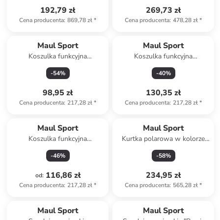
192,79 zł
269,73 zł
Cena producenta
:
869,78 zł
*
Cena producenta
:
478,28 zł
*
Maul Sport
Maul Sport
Koszulka funkcyjna
Koszulka funkcyjna
"Sorpesee" w kolorze
"Salamanca" w kolorze
-
54
%
-
40
%
koralowym
morskim
98,95 zł
130,35 zł
Cena producenta
:
217,28 zł
*
Cena producenta
:
217,28 zł
*
Maul Sport
Maul Sport
Koszulka funkcyjna
Kurtka polarowa w kolorze
"Salamanca" w kolorze
antracytowo-pomarańczowym
-
46
%
-
58
%
granatowym
116,86 zł
234,95 zł
od
:
Cena producenta
:
217,28 zł
*
Cena producenta
:
565,28 zł
*
Maul Sport
Maul Sport