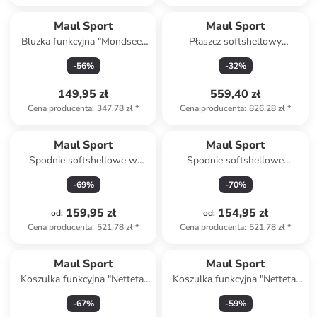
Maul Sport
Maul Sport
Bluzka funkcyjna "Mondsee"
Płaszcz softshellowy
w kolorze granatowym
"Tällistock XT" w kolorze
-
56
%
-
32
%
morskim
149,95 zł
559,40 zł
Cena producenta
:
347,78 zł
*
Cena producenta
:
826,28 zł
*
Maul Sport
Maul Sport
Spodnie softshellowe w
Spodnie softshellowe
kolorze granatowym
"Klosters II" w kolorze
-
69
%
-
70
%
bordowym
159,95 zł
154,95 zł
od
:
od
:
Cena producenta
:
521,78 zł
*
Cena producenta
:
521,78 zł
*
Maul Sport
Maul Sport
Koszulka funkcyjna "Nettetal
Koszulka funkcyjna "Nettetal
XT" w kolorze koralowym
fresh" w kolorze
-
67
%
-
59
%
antracytowym