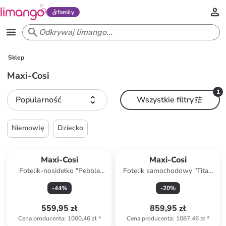
family
Sklep
Maxi-Cosi
1
Popularność
Wszystkie filtry
Niemowlę
Dziecko
Produkt zarezerwowany
Maxi-Cosi
Maxi-Cosi
Fotelik-nosidełko "Pebble
Fotelik samochodowy "Titan
360" w kolorze antracytowym
I-size" w kolorze
-
44
%
-
20
%
- grupa 0+
antracytowym - grupa 1/2/3
559,95 zł
859,95 zł
Cena producenta
:
1000,46 zł
*
Cena producenta
:
1087,46 zł
*