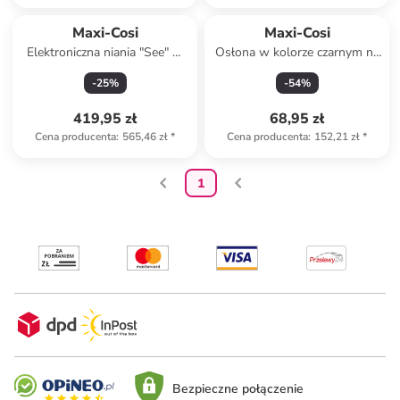
Maxi-Cosi
Maxi-Cosi
Elektroniczna niania "See" w
Osłona w kolorze czarnym na
kolorze białym
tylne siedzenie
-
25
%
-
54
%
419,95 zł
68,95 zł
Cena producenta
:
565,46 zł
*
Cena producenta
:
152,21 zł
*
1
Bezpieczne połączenie