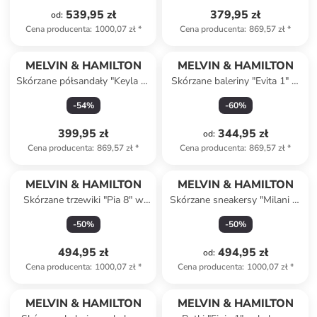
539,95 zł
379,95 zł
od
:
Cena producenta
:
1000,07 zł
*
Cena producenta
:
869,57 zł
*
MELVIN & HAMILTON
MELVIN & HAMILTON
Skórzane półsandały "Keyla 2"
Skórzane baleriny "Evita 1" w
w kolorze srebrnym
kolorze czarnym z paskiem
-
54
%
-
60
%
399,95 zł
344,95 zł
od
:
Cena producenta
:
869,57 zł
*
Cena producenta
:
869,57 zł
*
MELVIN & HAMILTON
MELVIN & HAMILTON
Skórzane trzewiki "Pia 8" w
Skórzane sneakersy "Milani 4"
kolorze czarnym
w kolorze czarno-białym
-
50
%
-
50
%
494,95 zł
494,95 zł
od
:
Cena producenta
:
1000,07 zł
*
Cena producenta
:
1000,07 zł
*
MELVIN & HAMILTON
MELVIN & HAMILTON