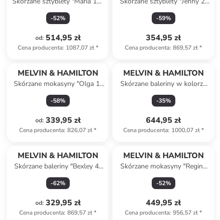
Skórzane sztyblety "Maria 15"
Skórzane sztyblety "Jenny 2"
w kolorze czarnym
w kolorze czarnym
-
52
%
-
59
%
514,95 zł
354,95 zł
od
:
Cena producenta
:
1087,07 zł
*
Cena producenta
:
869,57 zł
*
MELVIN & HAMILTON
MELVIN & HAMILTON
Skórzane mokasyny "Olga 1"
Skórzane baleriny w kolorze
w kolorze szarobrązowym
brązowym
-
58
%
-
35
%
339,95 zł
644,95 zł
od
:
Cena producenta
:
826,07 zł
*
Cena producenta
:
1000,07 zł
*
MELVIN & HAMILTON
MELVIN & HAMILTON
Skórzane baleriny "Bexley 4"
Skórzane mokasyny "Regine
w kolorze czarnym z paskiem
29" w kolorze czarnym
-
62
%
-
52
%
329,95 zł
449,95 zł
od
:
Cena producenta
:
869,57 zł
*
Cena producenta
:
956,57 zł
*