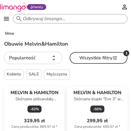
family
Sklep
Obuwie Melvin&Hamilton
1
Popularność
Wszystkie filtry
Kobieta
SALE
Mężczyzna
MELVIN & HAMILTON
MELVIN & HAMILTON
Skórzane półsandały
Skórzane klapki "Eve 3" w
"Sandrine" w kolorze
kolorze czarnym
-
62
%
-
56
%
brązowym
329,95 zł
299,95 zł
Cena producenta
:
869,57 zł
*
Cena producenta
:
695,57 zł
*