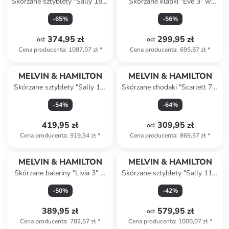
Skórzane sztyblety "Sally 186"
Skórzane klapki "Eve 3" w
w kolorze jasnobrązowym
kolorze jasnobrązowym
-
65
%
-
56
%
374,95 zł
299,95 zł
od
:
od
:
Cena producenta
:
1087,07 zł
*
Cena producenta
:
695,57 zł
*
MELVIN & HAMILTON
MELVIN & HAMILTON
Skórzane sztyblety "Sally 16"
Skórzane chodaki "Scarlett 77"
w kolorze czarnym
w kolorze czarnym
-
54
%
-
64
%
419,95 zł
309,95 zł
od
:
Cena producenta
:
919,54 zł
*
Cena producenta
:
869,57 zł
*
MELVIN & HAMILTON
MELVIN & HAMILTON
Skórzane baleriny "Livia 3" w
Skórzane sztyblety "Sally 112"
kolorze czarnym
w kolorze czarnym
-
50
%
-
42
%
389,95 zł
579,95 zł
od
:
Cena producenta
:
782,57 zł
*
Cena producenta
:
1000,07 zł
*