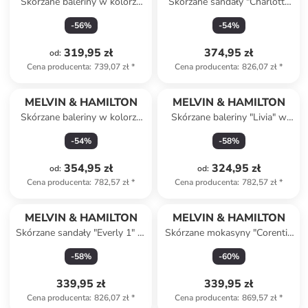
Skórzane baleriny w kolorze
Skórzane sandały "Charlotta
biało-czarnym
1" w kolorze jasnobrązowym
-
56
%
-
54
%
319,95 zł
374,95 zł
od
:
Cena producenta
:
739,07 zł
*
Cena producenta
:
826,07 zł
*
MELVIN & HAMILTON
MELVIN & HAMILTON
Skórzane baleriny w kolorze
Skórzane baleriny "Livia" w
błękitnym
kolorze czarnym
-
54
%
-
58
%
354,95 zł
324,95 zł
od
:
od
:
Cena producenta
:
782,57 zł
*
Cena producenta
:
782,57 zł
*
MELVIN & HAMILTON
MELVIN & HAMILTON
Skórzane sandały "Everly 1" w
Skórzane mokasyny "Corentin
kolorze czarnym
3" w kolorze jasnobrązowym
-
58
%
-
60
%
339,95 zł
339,95 zł
Cena producenta
:
826,07 zł
*
Cena producenta
:
869,57 zł
*