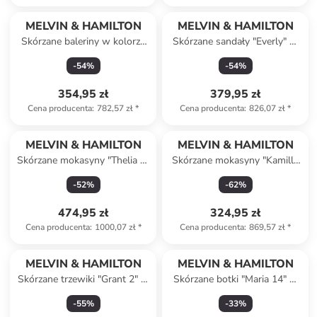
MELVIN & HAMILTON
MELVIN & HAMILTON
Skórzane baleriny w kolorze
Skórzane sandały "Everly" w
beżowym
kolorze jasnobrązowym
-
54
%
-
54
%
354,95 zł
379,95 zł
Cena producenta
:
782,57 zł
*
Cena producenta
:
826,07 zł
*
MELVIN & HAMILTON
MELVIN & HAMILTON
Skórzane mokasyny "Thelia 7"
Skórzane mokasyny "Kamilla
w kolorze fioletowym
6" w kolorze czarnym
-
52
%
-
62
%
474,95 zł
324,95 zł
Cena producenta
:
1000,07 zł
*
Cena producenta
:
869,57 zł
*
MELVIN & HAMILTON
MELVIN & HAMILTON
Skórzane trzewiki "Grant 2" w
Skórzane botki "Maria 14" w
kolorze czerwonym
kolorze czarnym
-
55
%
-
33
%