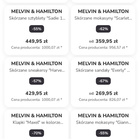
MELVIN & HAMILTON
MELVIN & HAMILTON
Skórzane sztyblety "Sadie 1"
Skórzane mokasyny "Scarlett"
w kolorze jasnobrązowym
w kolorze czarnym
-
55
%
-
62
%
449,95 zł
359,95 zł
od
:
Cena producenta
:
1000,07 zł
*
Cena producenta
:
956,57 zł
*
MELVIN & HAMILTON
MELVIN & HAMILTON
Skórzane sneakersy "Harvey
Skórzane sandały "Everly" w
9" w kolorze czarno-
kolorze czarnym
-
57
%
-
67
%
niebieskim
429,95 zł
269,95 zł
od
:
Cena producenta
:
1000,07 zł
*
Cena producenta
:
826,07 zł
*
Produkt zarezerwowany
MELVIN & HAMILTON
MELVIN & HAMILTON
Klapki "Maxel" w kolorze
Skórzane mokasyny "Gianna
brązowym
3" w kolorze granatowym
-
70
%
-
55
%