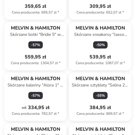
359,65 zł
309,95 zł
Cena producenta
:
695,57 zł
*
Cena producenta
:
652,07 zł
*
MELVIN & HAMILTON
MELVIN & HAMILTON
Skórzane botki "Bridie 5" w
Skórzane sneakersy "Jaxson
kolorze czarnym
3" w kolorze granatowo-
-
57
%
-
50
%
białym
559,95 zł
539,95 zł
Cena producenta
:
1304,57 zł
*
Cena producenta
:
1087,07 zł
*
MELVIN & HAMILTON
MELVIN & HAMILTON
Skórzane baleriny "Alora 1" w
Skórzane sztyblety "Selina 29"
kolorze brązowym
w kolorze czarno-czerwonym
-
57
%
-
55
%
334,95 zł
384,95 zł
od
:
Cena producenta
:
782,57 zł
*
Cena producenta
:
869,57 zł
*
MELVIN & HAMILTON
MELVIN & HAMILTON