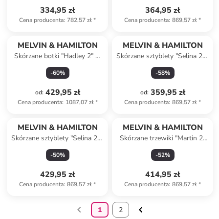
334,95 zł
364,95 zł
Cena producenta
:
782,57 zł
*
Cena producenta
:
869,57 zł
*
MELVIN & HAMILTON
MELVIN & HAMILTON
Skórzane botki "Hadley 2" w
Skórzane sztyblety "Selina 29"
kolorze czarnym
w kolorze czarnym
-
60
%
-
58
%
429,95 zł
359,95 zł
od
:
od
:
Cena producenta
:
1087,07 zł
*
Cena producenta
:
869,57 zł
*
MELVIN & HAMILTON
MELVIN & HAMILTON
Skórzane sztyblety "Selina 29"
Skórzane trzewiki "Martin 2"
w kolorze jasnobrązowym
w kolorze czarnym
-
50
%
-
52
%
429,95 zł
414,95 zł
Cena producenta
:
869,57 zł
*
Cena producenta
:
869,57 zł
*
1
2