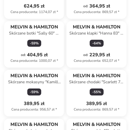
624,95 zł
364,95 zł
od
:
Cena producenta
:
1174,07 zł
*
Cena producenta
:
869,57 zł
*
MELVIN & HAMILTON
MELVIN & HAMILTON
Skórzane botki "Sally 60" w
Skórzane klapki "Hanna 83" w
kolorze brązowym
kolorze jasnobrązowym
-
59
%
-
64
%
404,95 zł
229,95 zł
od
:
od
:
Cena producenta
:
1000,07 zł
*
Cena producenta
:
652,07 zł
*
MELVIN & HAMILTON
MELVIN & HAMILTON
Skórzane mokasyny "Kamilla
Skórzane chodaki "Scarlett 77"
2" w kolorze jasnobrązowym
w kolorze granatowym
-
59
%
-
55
%
389,95 zł
389,95 zł
Cena producenta
:
956,57 zł
*
Cena producenta
:
869,57 zł
*
MELVIN & HAMILTON
MELVIN & HAMILTON