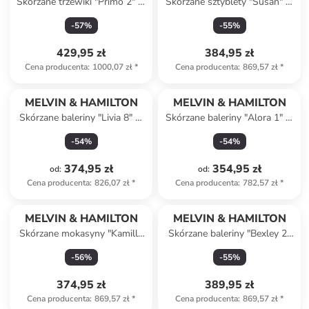
Skórzane trzewiki "Primo 2" w
Skórzane sztyblety "Susan" w
kolorze czarnym
kolorze czarnym
-
57
%
-
55
%
429,95 zł
384,95 zł
Cena producenta
:
1000,07 zł
*
Cena producenta
:
869,57 zł
*
MELVIN & HAMILTON
MELVIN & HAMILTON
Skórzane baleriny "Livia 8" w
Skórzane baleriny "Alora 1" w
kolorze czarnym
kolorze czarnym
-
54
%
-
54
%
374,95 zł
354,95 zł
od
:
od
:
Cena producenta
:
826,07 zł
*
Cena producenta
:
782,57 zł
*
MELVIN & HAMILTON
MELVIN & HAMILTON
Skórzane mokasyny "Kamilla
Skórzane baleriny "Bexley 2"
4" w kolorze czarnym
w kolorze czarnym
-
56
%
-
55
%
374,95 zł
389,95 zł
Cena producenta
:
869,57 zł
*
Cena producenta
:
869,57 zł
*