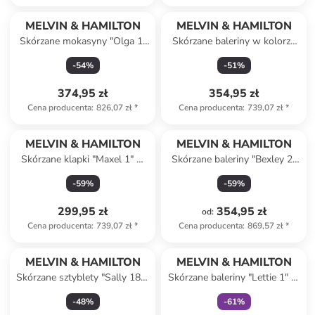
MELVIN & HAMILTON
MELVIN & HAMILTON
Skórzane mokasyny "Olga 1"
Skórzane baleriny w kolorze
w kolorze jasnobrązowym
jasnobrązowym
-
54
%
-
51
%
374,95 zł
354,95 zł
Cena producenta
:
826,07 zł
*
Cena producenta
:
739,07 zł
*
MELVIN & HAMILTON
MELVIN & HAMILTON
Skórzane klapki "Maxel 1" w
Skórzane baleriny "Bexley 2"
kolorze granatowym
w kolorze jasnoróżowym
-
59
%
-
59
%
299,95 zł
354,95 zł
od
:
Cena producenta
:
739,07 zł
*
Cena producenta
:
869,57 zł
*
Tylko z
family
MELVIN & HAMILTON
MELVIN & HAMILTON
Skórzane sztyblety "Sally 186"
Skórzane baleriny "Lettie 1" w
w kolorze bordowym
kolorze czarnym
-
48
%
-
61
%