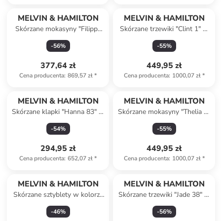
MELVIN & HAMILTON
MELVIN & HAMILTON
Skórzane mokasyny "Filippa
Skórzane trzewiki "Clint 1" w
2" w kolorze niebieskim
kolorze czarnym
-
56
%
-
55
%
377,64 zł
449,95 zł
Cena producenta
:
869,57 zł
*
Cena producenta
:
1000,07 zł
*
MELVIN & HAMILTON
MELVIN & HAMILTON
Skórzane klapki "Hanna 83" w
Skórzane mokasyny "Thelia 6"
kolorze czarnym
w kolorze jasnobrązowym
-
54
%
-
55
%
294,95 zł
449,95 zł
Cena producenta
:
652,07 zł
*
Cena producenta
:
1000,07 zł
*
MELVIN & HAMILTON
MELVIN & HAMILTON
Skórzane sztyblety w kolorze
Skórzane trzewiki "Jade 38" w
jasnobrązowym
kolorze brązowym
-
46
%
-
56
%