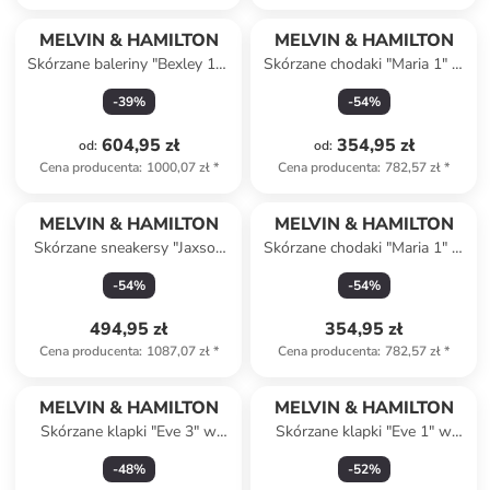
MELVIN & HAMILTON
MELVIN & HAMILTON
Skórzane baleriny "Bexley 10"
Skórzane chodaki "Maria 1" w
w kolorze czarnym z paskiem
kolorze kremowym
-
39
%
-
54
%
604,95 zł
354,95 zł
od
:
od
:
Cena producenta
:
1000,07 zł
*
Cena producenta
:
782,57 zł
*
MELVIN & HAMILTON
MELVIN & HAMILTON
Skórzane sneakersy "Jaxson
Skórzane chodaki "Maria 1" w
3" w kolorze jasnobrązowym
kolorze pomarańczowym
-
54
%
-
54
%
494,95 zł
354,95 zł
Cena producenta
:
1087,07 zł
*
Cena producenta
:
782,57 zł
*
MELVIN & HAMILTON
MELVIN & HAMILTON
Skórzane klapki "Eve 3" w
Skórzane klapki "Eve 1" w
kolorze pomarańczowym
kolorze srebrnym
-
48
%
-
52
%