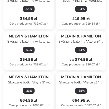
Skórzane baleriny w kolorze
Botki "Finja 1" w kolorze
czarnym
czarnym
-
51
%
-
54
%
354,95 zł
419,95 zł
Cena producenta
:
739,07 zł
*
Cena producenta
:
919,54 zł
*
MELVIN & HAMILTON
MELVIN & HAMILTON
Skórzane baleriny w kolorze
Skórzane baleriny "Alora 9" w
czarnym
kolorze czarnym
-
51
%
-
54
%
354,95 zł
374,95 zł
od
:
Cena producenta
:
739,07 zł
*
Cena producenta
:
826,07 zł
*
MELVIN & HAMILTON
MELVIN & HAMILTON
Skórzane botki "Shyla 3" w
Skórzane botki "Pierce 21" w
kolorze granatowym
kolorze brązowo-oliwkowym
-
33
%
-
38
%
664,95 zł
664,95 zł
Cena producenta
:
1000,07 zł
*
Cena producenta
:
1087,07 zł
*