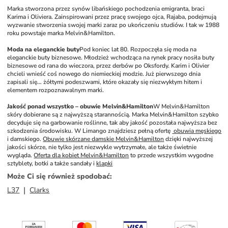
Marka stworzona przez synów libańskiego pochodzenia emigranta, braci 
Karima i Oliviera. Zainspirowani przez pracę swojego ojca, Rajaba, podejmują 
wyzwanie stworzenia swojej marki zaraz po ukończeniu studiów. I tak w 1988 
roku powstaje marka Melvin&Hamilton.
Moda na eleganckie buty
Pod koniec lat 80. Rozpoczęła się moda na 
eleganckie buty biznesowe. Młodzież wchodząca na rynek pracy nosiła buty 
biznesowe od rana do wieczora, przez derbów po Oksfordy. Karim i Olivier 
chcieli wnieść coś nowego do niemieckiej modzie. Już pierwszego dnia 
zapisali się… żółtymi podeszwami, które okazały się niezwykłym hitem i 
elementem rozpoznawalnym marki. 
Jakość ponad wszystko – obuwie Melvin&Hamilton
W Melvin&Hamilton 
skóry dobierane są z najwyższą starannością. Marka Melvin&Hamilton szybko 
decyduje się na garbowanie roślinne, tak aby jakość pozostała najwyższa bez 
szkodzenia środowisku. W Limango znajdziesz pełną ofertę 
 obuwia męskiego
i damskiego. 
Obuwie skórzane damskie Melvin&Hamilton
 dzięki najwyższej 
jakości skórze, nie tylko jest niezwykle wytrzymałe, ale także świetnie 
wygląda. 
Oferta dla kobiet Melvin&Hamilton
 to przede wszystkim wygodne 
sztyblety, botki a także sandały i 
klapki
Może Ci się również spodobać
:
L37
Clarks