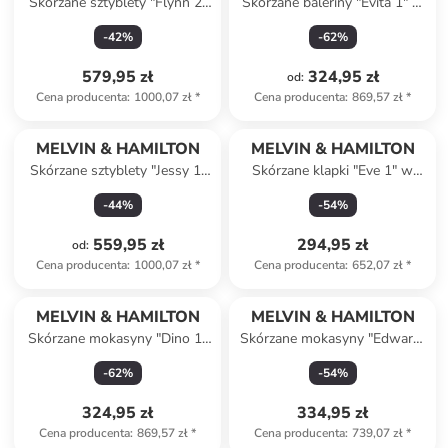
Skórzane sztyblety "Flynn 2"
Skórzane baleriny "Evita 1" w
w kolorze czarnym
kolorze beżowym z paskiem
-
42
%
-
62
%
579,95 zł
324,95 zł
od
:
Cena producenta
:
1000,07 zł
*
Cena producenta
:
869,57 zł
*
MELVIN & HAMILTON
MELVIN & HAMILTON
Skórzane sztyblety "Jessy 1"
Skórzane klapki "Eve 1" w
w kolorze czarnym
kolorze złotym
-
44
%
-
54
%
559,95 zł
294,95 zł
od
:
Cena producenta
:
1000,07 zł
*
Cena producenta
:
652,07 zł
*
MELVIN & HAMILTON
MELVIN & HAMILTON
Skórzane mokasyny "Dino 1"
Skórzane mokasyny "Edward"
w kolorze czarnym
w kolorze granatowym
-
62
%
-
54
%
324,95 zł
334,95 zł
Cena producenta
:
869,57 zł
*
Cena producenta
:
739,07 zł
*