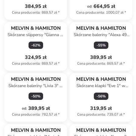
384,95 zł
664,95 zł
od
:
Cena producenta
:
869,57 zł
*
Cena producenta
:
1000,07 zł
*
MELVIN & HAMILTON
MELVIN & HAMILTON
Skórzane slippersy "Gianna 3"
Skórzane baleriny "Alexa 49"
w kolorze jasnobrązowym
w kolorze czarnym
-
62
%
-
55
%
324,95 zł
389,95 zł
Cena producenta
:
869,57 zł
*
Cena producenta
:
869,57 zł
*
MELVIN & HAMILTON
MELVIN & HAMILTON
Skórzane baleriny "Livia 3" w
Skórzane klapki "Eve 1" w
kolorze beżowym
kolorze srebrnym
-
50
%
-
56
%
389,95 zł
319,95 zł
od
:
Cena producenta
:
782,57 zł
*
Cena producenta
:
739,07 zł
*
MELVIN & HAMILTON
MELVIN & HAMILTON