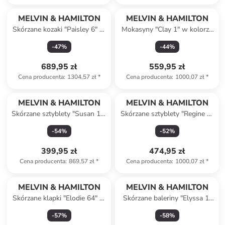
MELVIN & HAMILTON
MELVIN & HAMILTON
Skórzane kozaki "Paisley 6" w
Mokasyny "Clay 1" w kolorze
kolorze czarnym
granatowym
-
47
%
-
44
%
689,95 zł
559,95 zł
Cena producenta
:
1304,57 zł
*
Cena producenta
:
1000,07 zł
*
MELVIN & HAMILTON
MELVIN & HAMILTON
Skórzane sztyblety "Susan 10"
Skórzane sztyblety "Regine 8"
w kolorze zielonym
w kolorze brązowym
-
54
%
-
52
%
399,95 zł
474,95 zł
Cena producenta
:
869,57 zł
*
Cena producenta
:
1000,07 zł
*
MELVIN & HAMILTON
MELVIN & HAMILTON
Skórzane klapki "Elodie 64" w
Skórzane baleriny "Elyssa 1"
kolorze złotym
w kolorze złotym
-
57
%
-
58
%