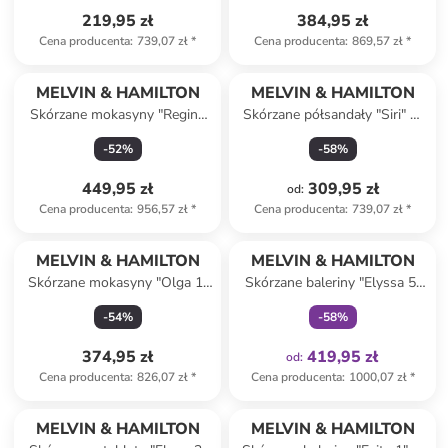
219,95 zł
384,95 zł
Cena producenta
:
739,07 zł
*
Cena producenta
:
869,57 zł
*
MELVIN & HAMILTON
MELVIN & HAMILTON
Skórzane mokasyny "Regine
Skórzane półsandały "Siri" w
22" w kolorze czarnym
kolorze jasnobrązowym
-
52
%
-
58
%
449,95 zł
309,95 zł
od
:
Cena producenta
:
956,57 zł
*
Cena producenta
:
739,07 zł
*
Tylko z
family
MELVIN & HAMILTON
MELVIN & HAMILTON
Skórzane mokasyny "Olga 1"
Skórzane baleriny "Elyssa 5"
w kolorze szarobrązowym
w kolorze szarobrązowym z
-
54
%
-
58
%
paskiem
374,95 zł
419,95 zł
od
:
Cena producenta
:
826,07 zł
*
Cena producenta
:
1000,07 zł
*
MELVIN & HAMILTON
MELVIN & HAMILTON