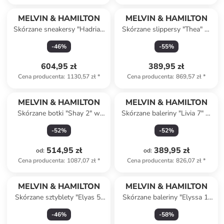
MELVIN & HAMILTON
MELVIN & HAMILTON
Skórzane sneakersy "Hadrian
Skórzane slippersy "Thea" w
11" w kolorze jasnobrązowym
kolorze jasnobrązowym
-
46
%
-
55
%
604,95 zł
389,95 zł
Cena producenta
:
1130,57 zł
*
Cena producenta
:
869,57 zł
*
MELVIN & HAMILTON
MELVIN & HAMILTON
Skórzane botki "Shay 2" w
Skórzane baleriny "Livia 7" w
kolorze czarnym
kolorze czarnym
-
52
%
-
52
%
514,95 zł
389,95 zł
od
:
od
:
Cena producenta
:
1087,07 zł
*
Cena producenta
:
826,07 zł
*
MELVIN & HAMILTON
MELVIN & HAMILTON
Skórzane sztyblety "Elyas 5"
Skórzane baleriny "Elyssa 1"
w kolorze czerwonym
w kolorze czarnym
-
46
%
-
58
%