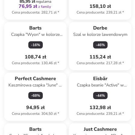
85,95 zł
regularna
76,95 zł
158,10 zł
z family
Cena producenta
:
282,71 zł
*
Cena producenta
:
239,21 zł
*
Barts
Derbe
Czapka "Wyon" w kolorze
Szal w kolorze lawendowym
czarnym
-
16
%
-
46
%
108,74 zł
115,24 zł
Cena producenta
:
130,46 zł
*
Cena producenta
:
217,28 zł
*
Perfect Cashmere
Eisbär
Kaszmirowa czapka "June" w
Czapka beanie "Active" w
kolorze ciemnofioletowym
kolorze zielonym
-
68
%
-
44
%
94,95 zł
132,98 zł
Cena producenta
:
304,50 zł
*
Cena producenta
:
239,21 zł
*
Barts
Just Cashmere