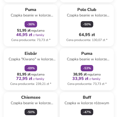
zniżka
family
Puma
Polo Club
Czapka beanie w kolorze
Czapka beanie w kolorze
błękitnym
granatowym
-
36
%
-
50
%
51,95 zł
regularna
46,95 zł
64,95 zł
z family
Cena producenta
:
73,73 zł
*
Cena producenta
:
130,07 zł
*
zniżka
family
zniżka
family
Eisbär
Puma
Czapka "Kiwano" w kolorze
Czapka beanie w kolorze
czerwonym
czerwonym
-
69
%
-
53
%
81,95 zł
38,95 zł
regularna
regularna
72,95 zł
33,95 zł
z family
z family
Cena producenta
:
239,21 zł
*
Cena producenta
:
73,73 zł
*
Chiemsee
Buff
Czapka beanie w kolorze
Czapka w kolorze różowym
czerwonym
-
50
%
-
47
%