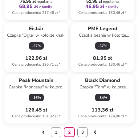
76,95 zł
51,95 zł
regularna
regularna
68,95 zł
46,95 zł
z family
z family
Cena producenta
:
217,46 zł
*
Cena producenta
:
130,46 zł
*
Eisbär
PME Legend
Czapka "Ogle" w kolorze khaki
Czapka beanie w kolorze
morskim
-
37
%
-
37
%
122,96 zł
81,95 zł
Cena producenta
:
195,71 zł
*
Cena producenta
:
130,46 zł
*
Peak Mountain
Black Diamond
Czapka "Monceau" w kolorze
Czapka "Tom" w kolorze
niebieskim
beżowym
-
16
%
-
34
%
126,45 zł
113,36 zł
Cena producenta
:
151,82 zł
*
Cena producenta
:
174,00 zł
*
1
2
3