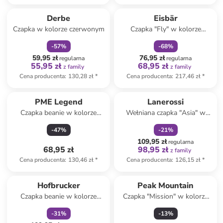
zniżka
family
zniżka
family
Derbe
Eisbär
Czapka w kolorze czerwonym
Czapka "Fly" w kolorze
czerwonym
-
57
%
-
68
%
59,95 zł
76,95 zł
regularna
regularna
55,95 zł
68,95 zł
z family
z family
Cena producenta
:
130,28 zł
*
Cena producenta
:
217,46 zł
*
zniżka
family
PME Legend
Lanerossi
Czapka beanie w kolorze
Wełniana czapka "Asia" w
brązowym
kolorze jasnoróżowym
-
47
%
-
21
%
109,95 zł
regularna
68,95 zł
98,95 zł
z family
Cena producenta
:
130,46 zł
*
Cena producenta
:
126,15 zł
*
zniżka
family
Hofbrucker
Peak Mountain
Czapka beanie w kolorze
Czapka "Mission" w kolorze
miętowym
błękitno-czarnym
-
31
%
-
13
%