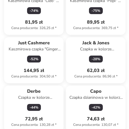
Kaszmirowa czapka "Cleo" w
Kaszmirowa czapka "Popi" w
kolorze jasnoszarym
kolorze kremowym
-
74
%
-
75
%
81,95 zł
89,95 zł
Cena producenta
:
326,25 zł
*
Cena producenta
:
369,75 zł
*
Just Cashmere
Jack & Jones
Kaszmirowa czapka "Ginger"
Czapka w kolorze
w kolorze bordowym
jasnobrązowym
-
52
%
-
28
%
144,95 zł
62,03 zł
Cena producenta
:
304,50 zł
*
Cena producenta
:
86,96 zł
*
Derbe
Capo
Czapka w kolorze
Czapka dzianinowa w kolorze
granatowym
czarnym
-
44
%
-
42
%
72,95 zł
74,63 zł
Cena producenta
:
130,28 zł
*
Cena producenta
:
130,07 zł
*