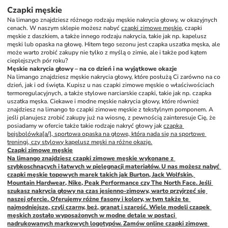
Czapki męskie
Na limango znajdziesz różnego rodzaju męskie nakrycia głowy, w okazyjnych 
cenach. W naszym sklepie możesz nabyć 
czapki zimowe męskie
, czapki 
męskie z daszkiem, a także innego rodzaju nakrycia, takie jak np. kapelusz 
męski lub opaska na głowę. Hitem tego sezonu jest czapka uszatka męska, ale 
może warto zrobić zakupy nie tylko z myślą o zimie, ale i także pod kątem 
cieplejszych pór roku?
Męskie nakrycia głowy – na co dzień i na wyjątkowe okazje
Na limango znajdziesz męskie nakrycia głowy, które posłużą Ci zarówno na co 
dzień, jak i od święta. Kupisz u nas czapki zimowe męskie o właściwościach 
termoregulacyjnych, a także stylowe narciarskie czapki, takie jak np. czapka 
uszatka męska. Ciekawe i modne męskie nakrycia głowy, które również 
znajdziesz na limango to czapki zimowe męskie z tekstylnym pomponem. A 
jeśli planujesz zrobić zakupy już na wiosnę, z pewnością zainteresuje Cię, że 
posiadamy w ofercie także takie rodzaje nakryć głowy jak 
czapka 
bejsbolówka[a/], sportowa opaska na głowę, która nada się na sportowe 
treningi, czy stylowy kapelusz męski na różne okazje.
Czapki zimowe męskie
Na limango znajdziesz czapki zimowe męskie wykonane z 
szybkoschnących i łatwych w pielęgnacji materiałów. U nas możesz nabyć 
czapki męskie topowych marek takich jak Burton, Jack Wolfskin, 
Mountain Hardwear, Nike, Peak Performance czy The North Face. Jeśli 
szukasz nakrycia głowy na czas jesienno-zimowy, warto przyjrzeć się 
naszej ofercie. Oferujemy różne fasony i kolory, w tym także te 
najmodniejsze, czyli czarny, beż, granat i szarość. Wiele modeli czapek 
męskich zostało wyposażonych w modne detale w postaci 
nadrukowanych markowych logotypów. Zamów online czapki zimowe 