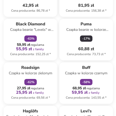
42,95 zł
81,95 zł
Cena producenta
:
86,78 zł
*
Cena producenta
:
156,38 zł
*
zniżka
family
Black Diamond
Puma
Czapka beanie "Levels" w
Czapka beanie w kolorze
kolorze antracytowo-szarym
beżowym
-
63
%
-
17
%
59,95 zł
regularna
55,95 zł
60,88 zł
z family
Cena producenta
:
152,25 zł
*
Cena producenta
:
73,73 zł
*
zniżka
family
zniżka
family
Roadsign
Buff
Czapka w kolorze zielonym
Czapka w kolorze czarnym
-
62
%
-
58
%
27,95 zł
68,95 zł
regularna
regularna
25,95 zł
59,95 zł
z family
z family
Cena producenta
:
69,56 zł
*
Cena producenta
:
143,55 zł
*
Haglöfs
Levi's