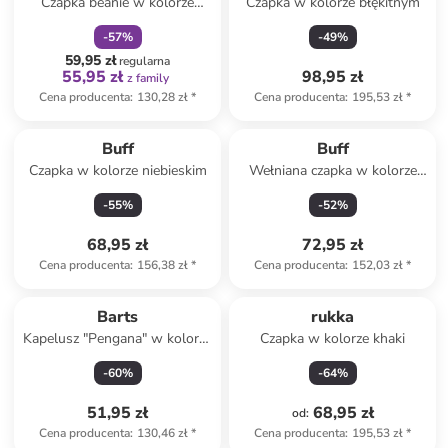
Czapka beanie w kolorze
Czapka w kolorze błękitnym
niebieskim
-
57
%
-
49
%
59,95 zł
regularna
55,95 zł
98,95 zł
z family
Cena producenta
:
130,28 zł
*
Cena producenta
:
195,53 zł
*
Buff
Buff
Czapka w kolorze niebieskim
Wełniana czapka w kolorze
ceglanym
-
55
%
-
52
%
68,95 zł
72,95 zł
Cena producenta
:
156,38 zł
*
Cena producenta
:
152,03 zł
*
Barts
rukka
Kapelusz "Pengana" w kolorze
Czapka w kolorze khaki
czarnym
-
60
%
-
64
%
51,95 zł
68,95 zł
od
:
Cena producenta
:
130,46 zł
*
Cena producenta
:
195,53 zł
*