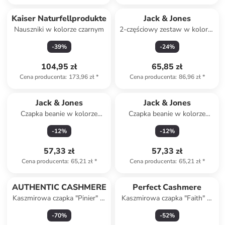
Kaiser Naturfellprodukte
Jack & Jones
Nauszniki w kolorze czarnym
2-częściowy zestaw w kolorze
szarym
-
39
%
-
24
%
104,95 zł
65,85 zł
Cena producenta
:
173,96 zł
*
Cena producenta
:
86,96 zł
*
Jack & Jones
Jack & Jones
Czapka beanie w kolorze
Czapka beanie w kolorze
brązowym
beżowym
-
12
%
-
12
%
57,33 zł
57,33 zł
Cena producenta
:
65,21 zł
*
Cena producenta
:
65,21 zł
*
AUTHENTIC CASHMERE
Perfect Cashmere
Kaszmirowa czapka "Pinier" w
Kaszmirowa czapka "Faith" w
kolorze szarym
kolorze granatowym
-
70
%
-
52
%