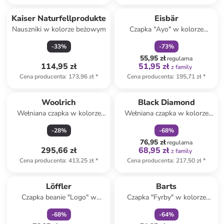
zniżka
family
Kaiser Naturfellprodukte
Eisbär
Nauszniki w kolorze beżowym
Czapka "Ayo" w kolorze
szarym
-
33
%
-
73
%
55,95 zł
regularna
114,95 zł
51,95 zł
z family
Cena producenta
:
173,96 zł
*
Cena producenta
:
195,71 zł
*
zniżka
family
Woolrich
Black Diamond
Wełniana czapka w kolorze
Wełniana czapka w kolorze
granatowym
khaki
-
28
%
-
68
%
76,95 zł
regularna
295,66 zł
68,95 zł
z family
Cena producenta
:
413,25 zł
*
Cena producenta
:
217,50 zł
*
zniżka
family
zniżka
family
Löffler
Barts
Czapka beanie "Logo" w
Czapka "Fyrby" w kolorze
kolorze czerwonym
beżowym
-
68
%
-
64
%