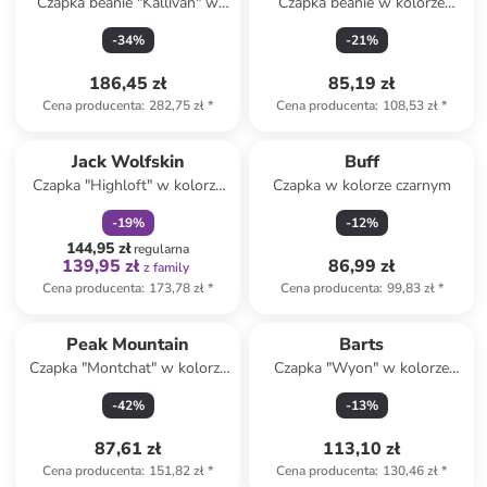
Czapka beanie "Kallivan" w
Czapka beanie w kolorze
kolorze granatowym
granatowym
-
34
%
-
21
%
186,45 zł
85,19 zł
Cena producenta
:
282,75 zł
*
Cena producenta
:
108,53 zł
*
zniżka
family
Jack Wolfskin
Buff
Czapka "Highloft" w kolorze
Czapka w kolorze czarnym
beżowym
-
19
%
-
12
%
144,95 zł
regularna
139,95 zł
86,99 zł
z family
Cena producenta
:
173,78 zł
*
Cena producenta
:
99,83 zł
*
Peak Mountain
Barts
Czapka "Montchat" w kolorze
Czapka "Wyon" w kolorze
granatowym
beżowym
-
42
%
-
13
%
87,61 zł
113,10 zł
Cena producenta
:
151,82 zł
*
Cena producenta
:
130,46 zł
*