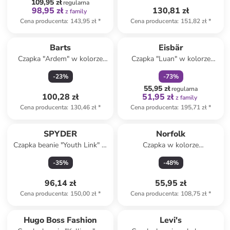
109,95 zł
regularna
98,95 zł
130,81 zł
z family
Cena producenta
:
143,95 zł
*
Cena producenta
:
151,82 zł
*
zniżka
family
Barts
Eisbär
Czapka "Ardem" w kolorze
Czapka "Luan" w kolorze
granatowym
czarno-biało-granatowym
-
23
%
-
73
%
55,95 zł
regularna
100,28 zł
51,95 zł
z family
Cena producenta
:
130,46 zł
*
Cena producenta
:
195,71 zł
*
SPYDER
Norfolk
Czapka beanie "Youth Link" w
Czapka w kolorze
kolorze czarnym
antracytowym
-
35
%
-
48
%
96,14 zł
55,95 zł
Cena producenta
:
150,00 zł
*
Cena producenta
:
108,75 zł
*
Hugo Boss Fashion
Levi's