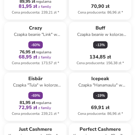
89,95 zł
regularna
81,95 zł
70,90 zł
z family
Cena producenta
:
239,21 zł
*
Cena producenta
:
86,96 zł
*
zniżka
family
Crazy
Buff
Czapka beanie "Link" w
Czapka beanie w kolorze
kolorze fioletowym
szarym
-
60
%
-
13
%
76,95 zł
regularna
68,95 zł
134,85 zł
z family
Cena producenta
:
173,57 zł
*
Cena producenta
:
156,38 zł
*
zniżka
family
Eisbär
Icepeak
Czapka "Tula" w kolorze
Czapka "Hanamaulu" w
szaro-jasnobrązowym
kolorze granatowym
-
69
%
-
19
%
81,95 zł
regularna
72,95 zł
69,91 zł
z family
Cena producenta
:
239,21 zł
*
Cena producenta
:
86,96 zł
*
Just Cashmere
Perfect Cashmere