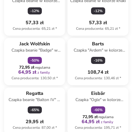
Czapka beanie w kolorze
Czapka beanie w kolorze khaki
czarnym
-
12
%
-
12
%
57,33 zł
57,33 zł
Cena producenta
:
65,21 zł
*
Cena producenta
:
65,21 zł
*
zniżka
family
Jack Wolfskin
Barts
Czapka beanie "Badge" w
Czapka "Ardem" w kolorze
kolorze czarnym
granatowo-białym
-
50
%
-
16
%
72,95 zł
regularna
64,95 zł
108,74 zł
z family
Cena producenta
:
130,50 zł
*
Cena producenta
:
130,46 zł
*
zniżka
family
Regatta
Eisbär
Czapka beanie "Balton IV" w
Czapka "Ogle" w kolorze
kolorze khaki
pomarańczowym
-
65
%
-
66
%
72,95 zł
regularna
29,95 zł
64,95 zł
z family
Cena producenta
:
87,00 zł
*
Cena producenta
:
195,71 zł
*