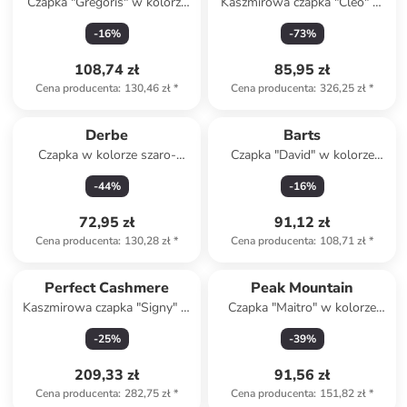
Czapka "Gregoris" w kolorze
Kaszmirowa czapka "Cleo" w
szarym
kolorze brązowym
-
16
%
-
73
%
108,74 zł
85,95 zł
Cena producenta
:
130,46 zł
*
Cena producenta
:
326,25 zł
*
Derbe
Barts
Czapka w kolorze szaro-
Czapka "David" w kolorze
oliwkowym
granatowym
-
44
%
-
16
%
72,95 zł
91,12 zł
Cena producenta
:
130,28 zł
*
Cena producenta
:
108,71 zł
*
Perfect Cashmere
Peak Mountain
Kaszmirowa czapka "Signy" w
Czapka "Maitro" w kolorze
kolorze beżowym
jasnoróżowym
-
25
%
-
39
%
209,33 zł
91,56 zł
Cena producenta
:
282,75 zł
*
Cena producenta
:
151,82 zł
*