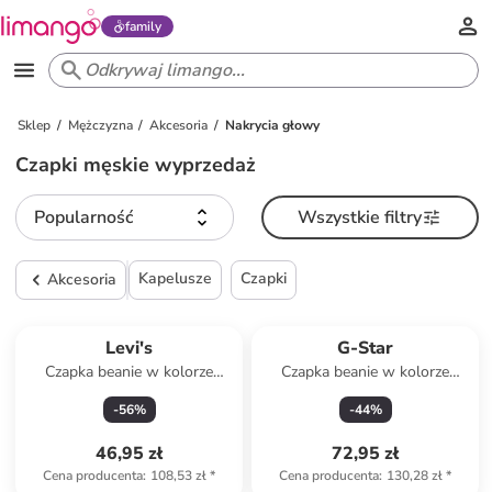
family
Sklep
Mężczyzna
Akcesoria
Nakrycia głowy
Czapki męskie wyprzedaż
Popularność
Wszystkie filtry
Kapelusze
Czapki
Akcesoria
Levi's
G-Star
Czapka beanie w kolorze
Czapka beanie w kolorze
niebieskim
niebieskim
-
56
%
-
44
%
46,95 zł
72,95 zł
Cena producenta
:
108,53 zł
*
Cena producenta
:
130,28 zł
*