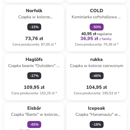
zniżka
family
Norfolk
COLD
Czapka w kolorze
Kominiarka softshellowa w
granatowym
kolorze czarnym
-
15
%
-
50
%
40,95 zł
regularna
73,76 zł
36,95 zł
z family
Cena producenta
:
87,00 zł
*
Cena producenta
:
75,39 zł
*
Haglöfs
rukka
Czapka beanie "Outsiders" w
Czapka w kolorze czerwonym
kolorze fioletowym
-
27
%
-
46
%
109,95 zł
104,95 zł
Cena producenta
:
152,25 zł
*
Cena producenta
:
195,53 zł
*
zniżka
family
Eisbär
Icepeak
Czapka "Banto" w kolorze
Czapka "Hanamaulu" w
czarno-niebieskim
kolorze ciemnozielonym
-
65
%
-
18
%