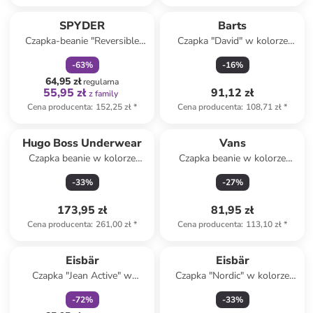
zniżka
family
SPYDER
Barts
Czapka-beanie "Reversible
Czapka "David" w kolorze
Bug" w kolorze szarym
czarnym
-
63
%
-
16
%
64,95 zł
regularna
55,95 zł
91,12 zł
z family
Cena producenta
:
152,25 zł
*
Cena producenta
:
108,71 zł
*
Hugo Boss Underwear
Vans
Czapka beanie w kolorze
Czapka beanie w kolorze
granatowym
beżowo-białym
-
33
%
-
27
%
173,95 zł
81,95 zł
Cena producenta
:
261,00 zł
*
Cena producenta
:
113,10 zł
*
zniżka
family
Eisbär
Eisbär
Czapka "Jean Active" w
Czapka "Nordic" w kolorze
kolorze morskim
białym
-
72
%
-
33
%