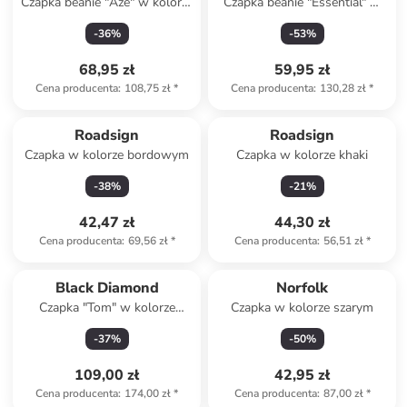
Czapka beanie "Aze" w kolorze
Czapka beanie "Essential" w
czerwonym
kolorze niebieskim
-
36
%
-
53
%
68,95 zł
59,95 zł
Cena producenta
:
108,75 zł
*
Cena producenta
:
130,28 zł
*
Roadsign
Roadsign
Czapka w kolorze bordowym
Czapka w kolorze khaki
-
38
%
-
21
%
42,47 zł
44,30 zł
Cena producenta
:
69,56 zł
*
Cena producenta
:
56,51 zł
*
Black Diamond
Norfolk
Czapka "Tom" w kolorze
Czapka w kolorze szarym
czarnym
-
37
%
-
50
%
109,00 zł
42,95 zł
Cena producenta
:
174,00 zł
*
Cena producenta
:
87,00 zł
*