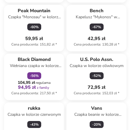
Peak Mountain
Bench
Czapka "Monceau" w kolorze
Kapelusz "Mykonos" w
różowym
kolorze czarnym
-
60
%
-
67
%
59,95 zł
42,95 zł
Cena producenta
:
151,82 zł
*
Cena producenta
:
130,28 zł
*
zniżka
family
Black Diamond
U.S. Polo Assn.
Wełniana czapka w kolorze
Czapka w kolorze oliwkowym
czarnym
-
56
%
-
52
%
104,95 zł
regularna
94,95 zł
72,95 zł
z family
Cena producenta
:
217,50 zł
*
Cena producenta
:
152,03 zł
*
rukka
Vans
Czapka w kolorze czerwonym
Czapka beanie w kolorze
ciemnozielonym
-
43
%
-
20
%