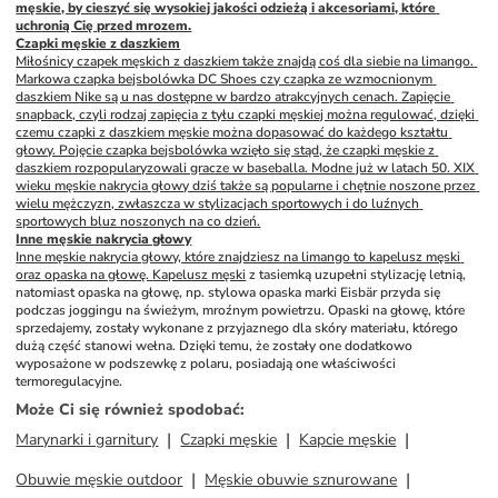
męskie, by cieszyć się wysokiej jakości odzieżą i akcesoriami, które 
uchronią Cię przed mrozem.
Czapki męskie z daszkiem
Miłośnicy czapek męskich z daszkiem także znajdą coś dla siebie na limango. 
Markowa czapka bejsbolówka DC Shoes czy czapka ze wzmocnionym 
daszkiem Nike są u nas dostępne w bardzo atrakcyjnych cenach. Zapięcie 
snapback, czyli rodzaj zapięcia z tyłu czapki męskiej można regulować, dzięki 
czemu czapki z daszkiem męskie można dopasować do każdego kształtu 
głowy. Pojęcie czapka bejsbolówka wzięło się stąd, że czapki męskie z 
daszkiem rozpopularyzowali gracze w baseballa. Modne już w latach 50. XIX 
wieku męskie nakrycia głowy dziś także są popularne i chętnie noszone przez 
wielu mężczyzn, zwłaszcza w stylizacjach sportowych i do luźnych 
sportowych bluz noszonych na co dzień.
Inne męskie nakrycia głowy
Inne męskie nakrycia głowy, które znajdziesz na limango to kapelusz męski 
oraz opaska na głowę. 
Kapelusz męski
 z tasiemką uzupełni stylizację letnią, 
natomiast opaska na głowę, np. stylowa opaska marki Eisbär przyda się 
podczas joggingu na świeżym, mroźnym powietrzu. Opaski na głowę, które 
sprzedajemy, zostały wykonane z przyjaznego dla skóry materiału, którego 
dużą część stanowi wełna. Dzięki temu, że zostały one dodatkowo 
wyposażone w podszewkę z polaru, posiadają one właściwości 
termoregulacyjne.
Może Ci się również spodobać
:
Marynarki i garnitury
Czapki męskie
Kapcie męskie
Obuwie męskie outdoor
Męskie obuwie sznurowane