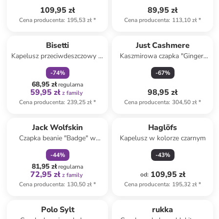
109,95 zł
89,95 zł
Cena producenta
:
195,53 zł
*
Cena producenta
:
113,10 zł
*
zniżka
family
Bisetti
Just Cashmere
Kapelusz przeciwdeszczowy w
Kaszmirowa czapka "Ginger"
kolorze oliwkowo-czarnym
w kolorze białym
-
74
%
-
67
%
68,95 zł
regularna
59,95 zł
98,95 zł
z family
Cena producenta
:
239,25 zł
*
Cena producenta
:
304,50 zł
*
zniżka
family
Jack Wolfskin
Haglöfs
Czapka beanie "Badge" w
Kapelusz w kolorze czarnym
kolorze fioletowym
-
44
%
-
43
%
81,95 zł
regularna
72,95 zł
109,95 zł
od
:
z family
Cena producenta
:
130,50 zł
*
Cena producenta
:
195,32 zł
*
zniżka
family
Polo Sylt
rukka