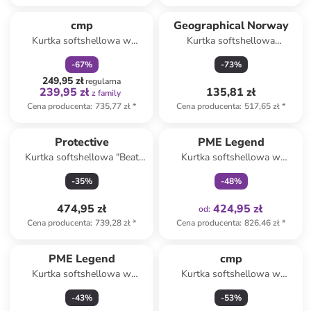
zniżka
family
cmp
Geographical Norway
Kurtka softshellowa w
Kurtka softshellowa
kolorze szarym
"Tamigoglass" w kolorze
-
67
%
-
73
%
czerwonym
249,95 zł
regularna
239,95 zł
135,81 zł
z family
Cena producenta
:
735,77 zł
*
Cena producenta
:
517,65 zł
*
Tylko z
family
Protective
PME Legend
Kurtka softshellowa "Beat
Kurtka softshellowa w
Street 4.0" w kolorze
kolorze granatowym
-
35
%
-
48
%
oliwkowo-szarym
474,95 zł
424,95 zł
od
:
Cena producenta
:
739,28 zł
*
Cena producenta
:
826,46 zł
*
PME Legend
cmp
Kurtka softshellowa w
Kurtka softshellowa w
kolorze kremowym
kolorze antracytowym
-
43
%
-
53
%