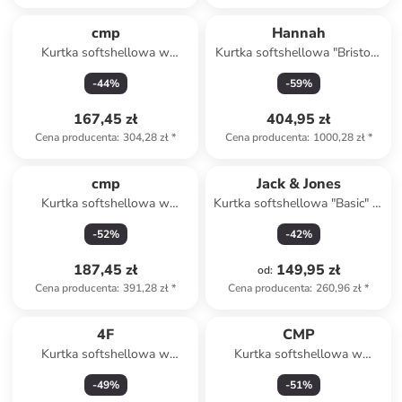
cmp
Hannah
Kurtka softshellowa w
Kurtka softshellowa "Briston"
kolorze turkusowym
w kolorze granatowym
-
44
%
-
59
%
167,45 zł
404,95 zł
Cena producenta
:
304,28 zł
*
Cena producenta
:
1000,28 zł
*
cmp
Jack & Jones
Kurtka softshellowa w
Kurtka softshellowa "Basic" w
kolorze zielonym
kolorze kremowym
-
52
%
-
42
%
187,45 zł
149,95 zł
od
:
Cena producenta
:
391,28 zł
*
Cena producenta
:
260,96 zł
*
4F
CMP
Kurtka softshellowa w
Kurtka softshellowa w
kolorze granatowym
kolorze czarnym
-
49
%
-
51
%