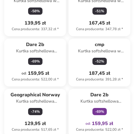
Kurtka softshellowa w
Kurtka softshellowa w
kolorze fioletowym
kolorze khaki
-
58
%
-
51
%
139,95 zł
167,45 zł
Cena producenta
:
337,32 zł
*
Cena producenta
:
347,78 zł
*
Dare 2b
cmp
Kurtka softshellowa
Kurtka softshellowa w
"Endurance" w kolorze
kolorze granatowym
-
69
%
-
52
%
beżowo-karmelowym
159,95 zł
187,45 zł
od
:
Cena producenta
:
522,00 zł
*
Cena producenta
:
391,28 zł
*
Tylko z
family
Geographical Norway
Dare 2b
Kurtka softshellowa
Kurtka softshellowa
"Tamigoglass" w kolorze
"Endurance" w kolorze khaki
-
74
%
-
69
%
granatowym
129,95 zł
159,95 zł
od
:
Cena producenta
:
517,65 zł
*
Cena producenta
:
522,00 zł
*