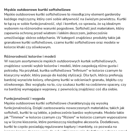
Męskie outdoorowe kurtki softshellowe
Męskie outdoorowe kurtki softshellowe to nieodłączny element garderoby 
każdego mężczyzny, który ceni sobie aktywność na świeżym powietrzu. Kurtki 
te łączą w sobie funkcjonalność, styl i komfort, co sprawia, że są idealnym 
wyborem na różnorodne warunki pogodowe. Softshell jest materiałem, który 
zapewnia ochronę przed wiatrem i lekkim deszczem, jednocześnie 
umożliwiając skórze oddychanie. W kategorii znajdziesz produkty takie jak 
granatowe kurtki softshellowe, czarne kurtki softshellowe oraz modele w 
kolorze khaki czy oliwkowym.
Różnorodność kolorów i modeli
W naszym asortymencie męskich outdoorowych kurtek softshellowych, 
znajdziesz szeroki wybór kolorów i modeli, które zaspokoją różne gusta i 
potrzeby. Na przykład, kurtka softshellowa "Infinium" w kolorze czarnym to 
klasyczny wybór, który pasuje do każdej stylizacji. Dla tych, którzy preferują 
bardziej wyraziste kolory, oferujemy kurtki w odcieniach granatu, błękitu czy 
oliwkowego. Bez względu na to, czy szukasz kurtki na codzienne spacery, czy 
na bardziej wymagające wyprawy, z pewnością znajdziesz coś dla siebie.
Funkcjonalność i wygoda
Męskie outdoorowe kurtki softshellowe charakteryzują się wysoką 
funkcjonalnością. Dzięki zastosowaniu nowoczesnych materiałów, takich jak 
softshell, kurtki te są lekkie, a jednocześnie bardzo wytrzymałe. Modele takie 
jak "Timmex" w kolorze czarnym czy "Riziere" w kolorze czarnym wyposażone 
są w liczne kieszenie, które pomieszczą niezbędne akcesoria. Dodatkowo, 
kurtki te często posiadają regulowane kaptury i mankiety, co pozwala na 