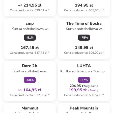
214,95 zł
194,95 zł
od
:
Cena producenta
:
639,02 zł
*
Cena producenta
:
565,50 zł
*
cmp
The Time of Bocha
Kurtka softshellowa w
Kurtka softshellowa w
kolorze czarnym
kolorze czarnym
-
51
%
-
75
%
167,45 zł
149,95 zł
Cena producenta
:
347,78 zł
*
Cena producenta
:
609,00 zł
*
Tylko z
family
zniżka
family
Dare 2b
LUHTA
Kurtka softshellowa
Kurtka softshellowa "Kannus"
"Endurance" w kolorze
w kolorze czarnym
-
68
%
-
67
%
niebieskoszaro-granatowym
204,95 zł
regularna
164,95 zł
199,95 zł
od
:
z family
Cena producenta
:
522,00 zł
*
Cena producenta
:
608,57 zł
*
Mammut
Peak Mountain