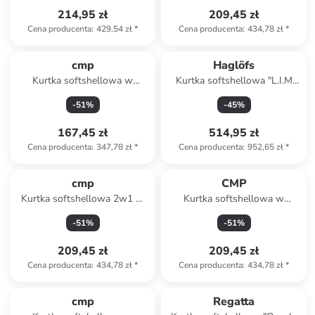
214,95 zł
209,45 zł
Cena producenta
:
429,54 zł
*
Cena producenta
:
434,78 zł
*
cmp
Haglöfs
Kurtka softshellowa w
Kurtka softshellowa "L.I.M
kolorze zielonym
Proof" w kolorze niebieskim
-
51
%
-
45
%
167,45 zł
514,95 zł
Cena producenta
:
347,78 zł
*
Cena producenta
:
952,65 zł
*
cmp
CMP
Kurtka softshellowa 2w1 w
Kurtka softshellowa w
kolorze czarnym
kolorze khaki
-
51
%
-
51
%
209,45 zł
209,45 zł
Cena producenta
:
434,78 zł
*
Cena producenta
:
434,78 zł
*
cmp
Regatta