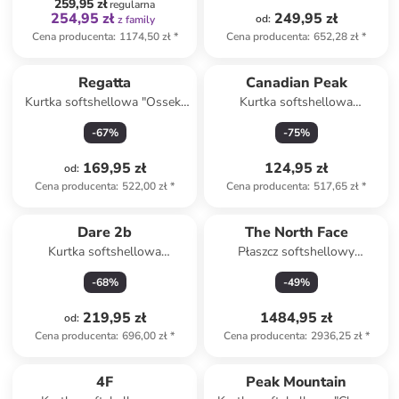
259,95 zł
regularna
254,95 zł
249,95 zł
od
:
z family
Cena producenta
:
1174,50 zł
*
Cena producenta
:
652,28 zł
*
Regatta
Canadian Peak
Kurtka softshellowa "Ossek"
Kurtka softshellowa
w kolorze zielonym
"Tamigoloreak" w kolorze
-
67
%
-
75
%
beżowym
169,95 zł
124,95 zł
od
:
Cena producenta
:
522,00 zł
*
Cena producenta
:
517,65 zł
*
Dare 2b
The North Face
Kurtka softshellowa
Płaszcz softshellowy
"Mountaineer" w kolorze
"Soukuu" w kolorze czarnym
-
68
%
-
49
%
pomarańczowo-czarnym
219,95 zł
1484,95 zł
od
:
Cena producenta
:
696,00 zł
*
Cena producenta
:
2936,25 zł
*
Tylko z
family
4F
Peak Mountain