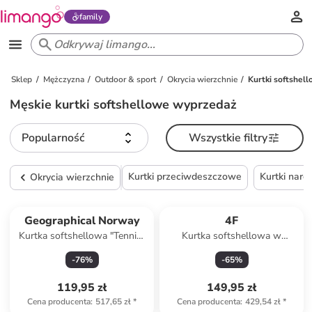
family
Sklep
Mężczyzna
Outdoor & sport
Okrycia wierzchnie
Kurtki softshel
Męskie kurtki softshellowe wyprzedaż
Popularność
Wszystkie filtry
Kurtki przeciwdeszczowe
Kurtki narc
Okrycia wierzchnie
Produkt zarezerwowany
Geographical Norway
4F
Kurtka softshellowa "Tennis"
Kurtka softshellowa w
w kolorze granatowo-
kolorze czarnym
-
76
%
-
65
%
pomarańczowym
119,95 zł
149,95 zł
Cena producenta
:
517,65 zł
*
Cena producenta
:
429,54 zł
*