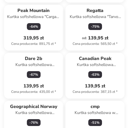
Peak Mountain
Regatta
Kurtka softshellowa "Cargan"
Kurtka softshellowa "Tarvos
w kolorze czarnym
VII" w kolorze czarnym
-
64
%
-
75
%
319,95 zł
139,95 zł
od
:
Cena producenta
:
891,75 zł
*
Cena producenta
:
565,50 zł
*
Dare 2b
Canadian Peak
Kurtka softshellowa
Kurtka softshellowa
"Lattitudina lIII" w kolorze
"Teskeakho" w kolorze szarym
-
67
%
-
63
%
czarnym
139,95 zł
139,95 zł
Cena producenta
:
435,00 zł
*
Cena producenta
:
387,15 zł
*
Geographical Norway
cmp
Kurtka softshellowa
Kurtka softshellowa w
"Tamigoglass" w kolorze
kolorze czarnym
-
76
%
-
51
%
czarnym