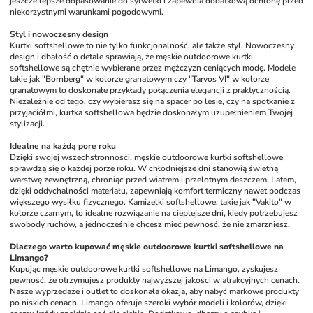
jeszcze lepsze dopasowanie do sylwetki i zapewnia dodatkową ochronę przed 
niekorzystnymi warunkami pogodowymi.
Styl i nowoczesny design
Kurtki softshellowe to nie tylko funkcjonalność, ale także styl. Nowoczesny 
design i dbałość o detale sprawiają, że męskie outdoorowe kurtki 
softshellowe są chętnie wybierane przez mężczyzn ceniących modę. Modele 
takie jak "Bornberg" w kolorze granatowym czy "Tarvos VI" w kolorze 
granatowym to doskonałe przykłady połączenia elegancji z praktycznością. 
Niezależnie od tego, czy wybierasz się na spacer po lesie, czy na spotkanie z 
przyjaciółmi, kurtka softshellowa będzie doskonałym uzupełnieniem Twojej 
stylizacji.
Idealne na każdą porę roku
Dzięki swojej wszechstronności, męskie outdoorowe kurtki softshellowe 
sprawdzą się o każdej porze roku. W chłodniejsze dni stanowią świetną 
warstwę zewnętrzną, chroniąc przed wiatrem i przelotnym deszczem. Latem, 
dzięki oddychalności materiału, zapewniają komfort termiczny nawet podczas 
większego wysiłku fizycznego. Kamizelki softshellowe, takie jak "Vakito" w 
kolorze czarnym, to idealne rozwiązanie na cieplejsze dni, kiedy potrzebujesz 
swobody ruchów, a jednocześnie chcesz mieć pewność, że nie zmarzniesz.
Dlaczego warto kupować męskie outdoorowe kurtki softshellowe na 
Limango?
Kupując męskie outdoorowe kurtki softshellowe na Limango, zyskujesz 
pewność, że otrzymujesz produkty najwyższej jakości w atrakcyjnych cenach. 
Nasze wyprzedaże i outlet to doskonała okazja, aby nabyć markowe produkty 
po niskich cenach. Limango oferuje szeroki wybór modeli i kolorów, dzięki 