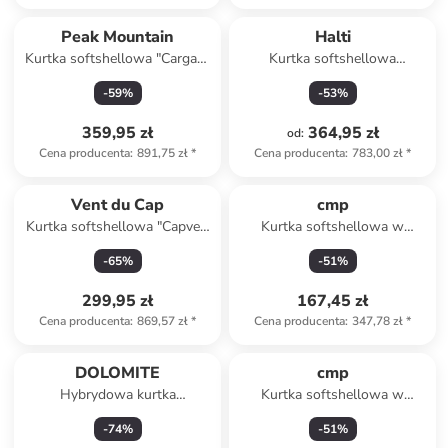
Peak Mountain
Halti
Kurtka softshellowa "Cargan"
Kurtka softshellowa
w kolorze khaki
"Framover" w kolorze czarno-
-
59
%
-
53
%
szarym
359,95 zł
364,95 zł
od
:
Cena producenta
:
891,75 zł
*
Cena producenta
:
783,00 zł
*
Vent du Cap
cmp
Kurtka softshellowa "Capver"
Kurtka softshellowa w
w kolorze czerwonym
kolorze błękitnym
-
65
%
-
51
%
299,95 zł
167,45 zł
Cena producenta
:
869,57 zł
*
Cena producenta
:
347,78 zł
*
DOLOMITE
cmp
Hybrydowa kurtka
Kurtka softshellowa w
softshellowa "Karakorum" w
kolorze niebieskim
-
74
%
-
51
%
kolorze beżowym