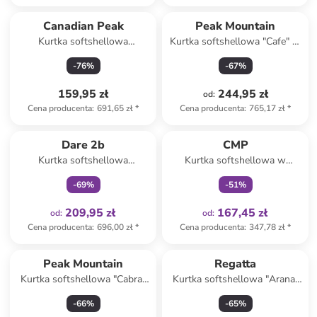
Canadian Peak
Peak Mountain
Kurtka softshellowa
Kurtka softshellowa "Cafe" w
"Timberlake" w kolorze
kolorze szarym
-
76
%
-
67
%
granatowym
159,95 zł
244,95 zł
od
:
Cena producenta
:
691,65 zł
*
Cena producenta
:
765,17 zł
*
Tylko z
family
Tylko z
family
Dare 2b
CMP
Kurtka softshellowa
Kurtka softshellowa w
"Mountaineer" w kolorze
kolorze beżowo-czarnym
-
69
%
-
51
%
niebieskoszaro-granatowym
209,95 zł
167,45 zł
od
:
od
:
Cena producenta
:
696,00 zł
*
Cena producenta
:
347,78 zł
*
Peak Mountain
Regatta
Kurtka softshellowa "Cabra"
Kurtka softshellowa "Arana"
w kolorze niebieskim
w kolorze khaki
-
66
%
-
65
%