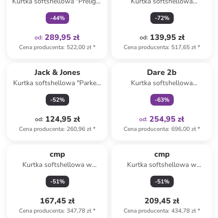
Kurtka softshellowa "Prelight
Kurtka softshellowa
Stride" w kolorze czarnym
"Tenniseak" w kolorze khaki
-
44
%
-
72
%
289,95 zł
139,95 zł
od
:
od
:
Cena producenta
:
522,00 zł
*
Cena producenta
:
517,65 zł
*
Tylko z
family
Jack & Jones
Dare 2b
Kurtka softshellowa "Parker"
Kurtka softshellowa
w kolorze granatowym
"Mountaineer" w kolorze khaki
-
52
%
-
63
%
124,95 zł
254,95 zł
od
:
od
:
Cena producenta
:
260,96 zł
*
Cena producenta
:
696,00 zł
*
cmp
cmp
Kurtka softshellowa w
Kurtka softshellowa w
kolorze granatowym
kolorze niebieskim
-
51
%
-
51
%
167,45 zł
209,45 zł
Cena producenta
:
347,78 zł
*
Cena producenta
:
434,78 zł
*