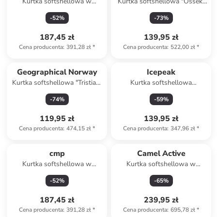
Kurtka softshellowa w
Kurtka softshellowa "Ossek"
kolorze czarnym
w kolorze bordowym
-
52
%
-
73
%
187,45 zł
139,95 zł
Cena producenta
:
391,28 zł
*
Cena producenta
:
522,00 zł
*
Geographical Norway
Icepeak
Kurtka softshellowa "Tristian"
Kurtka softshellowa
w kolorze czarnym
"Brimfield" w kolorze
-
74
%
-
59
%
błękitno-granatowym
119,95 zł
139,95 zł
Cena producenta
:
474,15 zł
*
Cena producenta
:
347,96 zł
*
cmp
Camel Active
Kurtka softshellowa w
Kurtka softshellowa w
kolorze zielonym
kolorze czarnym
-
52
%
-
65
%
187,45 zł
239,95 zł
Cena producenta
:
391,28 zł
*
Cena producenta
:
695,78 zł
*