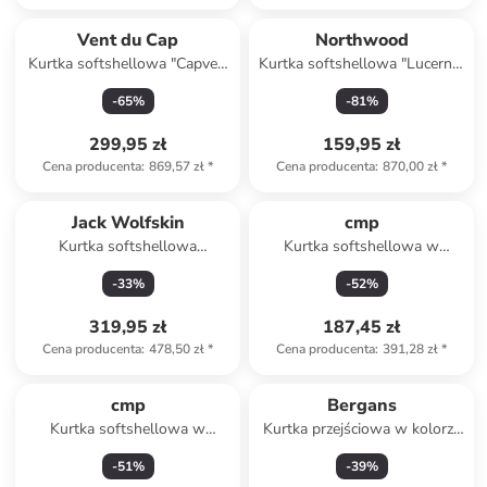
Vent du Cap
Northwood
Kurtka softshellowa "Capver"
Kurtka softshellowa "Lucerne"
w kolorze granatowo-białym
w kolorze khaki
-
65
%
-
81
%
299,95 zł
159,95 zł
Cena producenta
:
869,57 zł
*
Cena producenta
:
870,00 zł
*
Jack Wolfskin
cmp
Kurtka softshellowa
Kurtka softshellowa w
"Bornberg" w kolorze
kolorze niebieskim
-
33
%
-
52
%
granatowym
319,95 zł
187,45 zł
Cena producenta
:
478,50 zł
*
Cena producenta
:
391,28 zł
*
cmp
Bergans
Kurtka softshellowa w
Kurtka przejściowa w kolorze
kolorze zielonym
granatowym
-
51
%
-
39
%