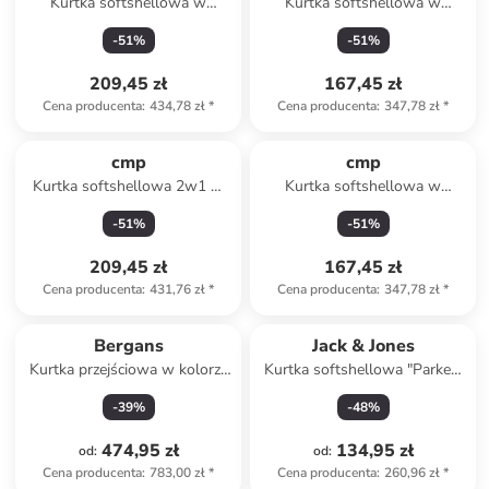
Kurtka softshellowa w
Kurtka softshellowa w
kolorze granatowym
kolorze khaki
-
51
%
-
51
%
209,45 zł
167,45 zł
Cena producenta
:
434,78 zł
*
Cena producenta
:
347,78 zł
*
cmp
cmp
Kurtka softshellowa 2w1 w
Kurtka softshellowa w
kolorze czarno-czerwonym
kolorze niebieskim
-
51
%
-
51
%
209,45 zł
167,45 zł
Cena producenta
:
431,76 zł
*
Cena producenta
:
347,78 zł
*
Bergans
Jack & Jones
Kurtka przejściowa w kolorze
Kurtka softshellowa "Parker"
czarnym
w kolorze czarnym
-
39
%
-
48
%
474,95 zł
134,95 zł
od
:
od
:
Cena producenta
:
783,00 zł
*
Cena producenta
:
260,96 zł
*