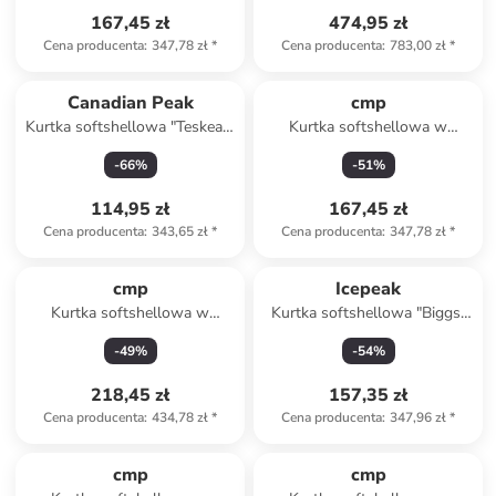
167,45 zł
474,95 zł
Cena producenta
:
347,78 zł
*
Cena producenta
:
783,00 zł
*
Canadian Peak
cmp
Kurtka softshellowa "Teskeak"
Kurtka softshellowa w
w kolorze niebieskim
kolorze niebieskim
-
66
%
-
51
%
114,95 zł
167,45 zł
Cena producenta
:
343,65 zł
*
Cena producenta
:
347,78 zł
*
cmp
Icepeak
Kurtka softshellowa w
Kurtka softshellowa "Biggs"
kolorze niebieskim
w kolorze czarnym
-
49
%
-
54
%
218,45 zł
157,35 zł
Cena producenta
:
434,78 zł
*
Cena producenta
:
347,96 zł
*
cmp
cmp