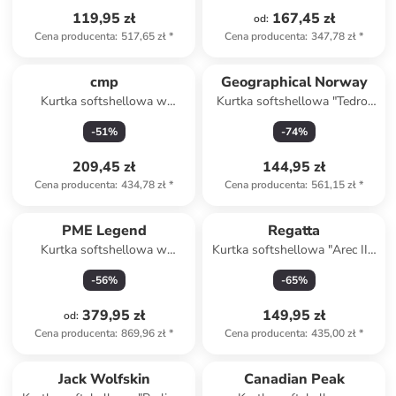
119,95 zł
167,45 zł
od
:
Cena producenta
:
517,65 zł
*
Cena producenta
:
347,78 zł
*
cmp
Geographical Norway
Kurtka softshellowa w
Kurtka softshellowa "Tedro"
kolorze czarnym
w kolorze oliwkowo-
-
51
%
-
74
%
pomarańczowym
209,45 zł
144,95 zł
Cena producenta
:
434,78 zł
*
Cena producenta
:
561,15 zł
*
PME Legend
Regatta
Kurtka softshellowa w
Kurtka softshellowa "Arec III"
kolorze khaki
w kolorze czarnym
-
56
%
-
65
%
379,95 zł
149,95 zł
od
:
Cena producenta
:
869,96 zł
*
Cena producenta
:
435,00 zł
*
Tylko z
family
Jack Wolfskin
Canadian Peak