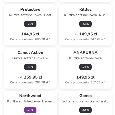
Protective
Killtec
Kurtka softshellowa ''Beat
Kurtka softshellowa "KOS
Street 2.0'' w kolorze czarno-
103" w kolorze czerwonym
-
79
%
-
56
%
czerwono-pomarańczowym
144,95 zł
149,95 zł
od
:
Cena producenta
:
695,78 zł
*
Cena producenta
:
347,78 zł
*
Camel Active
ANAPURNA
Kurtka softshellowa w
Kurtka softshellowa
kolorze limonkowym
"Tamigolorana" w kolorze
-
66
%
-
71
%
beżowym
259,95 zł
149,95 zł
od
:
Cena producenta
:
782,78 zł
*
Cena producenta
:
517,65 zł
*
zniżka
family
Northwood
Gonso
Kurtka softshellowa "Baden"
Softshellowa kurtka kolarska
w kolorze granatowym
w kolorze białym
-
78
%
-
61
%