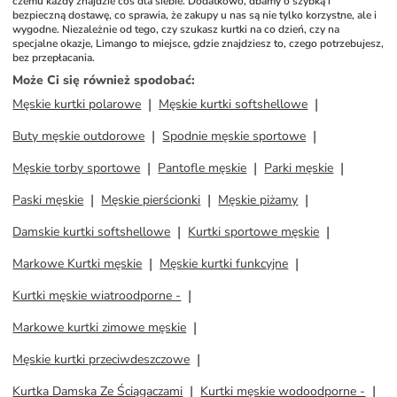
czemu każdy znajdzie coś dla siebie. Dodatkowo, dbamy o szybką i 
bezpieczną dostawę, co sprawia, że zakupy u nas są nie tylko korzystne, ale i 
wygodne. Niezależnie od tego, czy szukasz kurtki na co dzień, czy na 
specjalne okazje, Limango to miejsce, gdzie znajdziesz to, czego potrzebujesz, 
bez przepłacania.
Może Ci się również spodobać
:
Męskie kurtki polarowe
Męskie kurtki softshellowe
Buty męskie outdorowe
Spodnie męskie sportowe
Męskie torby sportowe
Pantofle męskie
Parki męskie
Paski męskie
Męskie pierścionki
Męskie piżamy
Damskie kurtki softshellowe
Kurtki sportowe męskie
Markowe Kurtki męskie
Męskie kurtki funkcyjne
Kurtki męskie wiatroodporne -
Markowe kurtki zimowe męskie
Męskie kurtki przeciwdeszczowe
Kurtka Damska Ze Ściągaczami
Kurtki męskie wodoodporne -