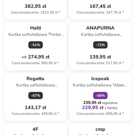
382,95 zł
167,45 zł
Cena producenta
:
1522,28 zł
*
Cena producenta
:
347,78 zł
*
Halti
ANAPURNA
Kurtka softshellowa "Forter"
Kurtka softshellowa
w kolorze czarnym
"Tamigolorana" w kolorze
-
51
%
-
72
%
szarym
274,95 zł
139,95 zł
od
:
Cena producenta
:
565,50 zł
*
Cena producenta
:
517,65 zł
*
zniżka
family
Regatta
Icepeak
Kurtka softshellowa
Kurtka softshellowa "Albers"
"Moutdale" w kolorze czarnym
w kolorze czarnym
-
67
%
-
66
%
239,95 zł
regularna
143,17 zł
229,95 zł
z family
Cena producenta
:
435,00 zł
*
Cena producenta
:
695,96 zł
*
4F
cmp