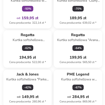
Kurtka softshellowa w
Kurtka softshellowa "Cluny"
kolorze khaki
w kolorze granatowym
-
50
%
-
70
%
159,95 zł
189,95 zł
od
:
Cena producenta
:
322,14 zł
*
Cena producenta
:
639,02 zł
*
Regatta
Regatta
Kurtka softshellowa
Kurtka softshellowa "Arana"
"Tredmoor" w kolorze
w kolorze czarnym
-
62
%
-
64
%
granatowym
194,95 zł
199,95 zł
Cena producenta
:
522,00 zł
*
Cena producenta
:
565,50 zł
*
Jack & Jones
PME Legend
Kurtka softshellowa "Parker"
Kurtka softshellowa w
w kolorze beżowym
kolorze czarnym
-
42
%
-
67
%
149,95 zł
284,95 zł
od
:
od
:
Cena producenta
:
260,96 zł
*
Cena producenta
:
869,96 zł
*