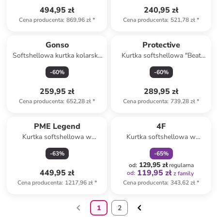
494,95 zł
240,95 zł
Cena producenta
:
869,96 zł
*
Cena producenta
:
521,78 zł
*
Gonso
Protective
Softshellowa kurtka kolarska
Kurtka softshellowa "Beat
w kolorze turkusowym
Street 4.0" w kolorze
-
60
%
-
60
%
pomarańczowo-czarnym
259,95 zł
289,95 zł
Cena producenta
:
652,28 zł
*
Cena producenta
:
739,28 zł
*
zniżka
family
PME Legend
4F
Kurtka softshellowa w
Kurtka softshellowa w
kolorze antracytowym
kolorze zielonym
-
63
%
-
65
%
129,95 zł
od
:
regularna
449,95 zł
119,95 zł
od
:
z family
Cena producenta
:
1217,96 zł
*
Cena producenta
:
343,62 zł
*
1
2