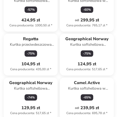
Kurtka softshellowa
Kurtka softshellowa w
"Corporate SO" w kolorze
kolorze khaki
-
57
%
-
60
%
czerwonym
424,95 zł
299,95 zł
od
:
Cena producenta
:
1000,50 zł
*
Cena producenta
:
765,17 zł
*
Regatta
Geographical Norway
Kurtka przeciwdeszczowa
Kurtka softshellowa
"Lyle IV" w kolorze zielonym
"Tamigoglass" w kolorze
-
75
%
-
75
%
antracytowym
104,95 zł
124,95 zł
Cena producenta
:
435,00 zł
*
Cena producenta
:
517,65 zł
*
Geographical Norway
Camel Active
Kurtka softshellowa
Kurtka softshellowa w
"Tamigoglass" w kolorze khaki
kolorze granatowym
-
74
%
-
65
%
129,95 zł
239,95 zł
od
:
Cena producenta
:
517,65 zł
*
Cena producenta
:
695,78 zł
*