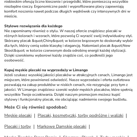
niebieskim oferują liczne kieszenie i przegródki, które pomieszczą wszystkie 
niezbędne rzeczy. Ergonomiczne paski i wyprofilowane plecy zapewniają 
komfort noszenia nawet podczas długich wędrówek czy intensywnych dni w 
mieście.
Stylowe rozwiązania dla każdego
Nie zapominamy również o stylu. W naszej ofercie znajdziesz plecaki w 
różnych kolorach i wzorach, które pozwolą Ci wyrazić swój indywidualny styl. 
Skórzany plecak &quot;Chiny&quot; w kolorze brązowym to doskonały wybór 
dla tych, którzy cenią sobie klasykę i elegancję. Natomiast plecak &quot;New 
Skool&quot; w kolorze czerwonym doda odrobinę energii każdej stylizacji. 
Dzięki szerokiemu wyborowi każdy znajdzie coś, co podkreśli jego 
osobowość.
Kupuj męskie plecaki na wyprzedaży w Limango
Jeżeli szukasz wysokiej jakości plecaków w atrakcyjnych cenach, Limango jest 
miejscem, które powinieneś odwiedzić. Nasze wyprzedaże i oferta outletowa 
pozwalają na zakup produktów w niskich cenach, nie rezygnując przy tym z 
jakości. W Limango znajdziesz szeroki wybór męskich plecaków, które spełnią 
wszystkie Twoje oczekiwania. Dzięki naszym promocjom możesz kupić 
stylowy i funkcjonalny plecak, nie obciążając nadmiernie swojego budżetu.
Może Ci się również spodobać
:
Męskie plecaki
Plecaki, kosmetyczki, torby podróżne i walizki
Plecaki i torby
Markowe Damskie plecaki