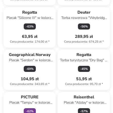
Regatta
Deuter
Plecak "Silicone III" w kolorze
Torba rowerowa "Weybridge
różowo-czarnym - 25,5 x 45 x
25+5" w kolorze niebieskim -
-
63
%
-
56
%
12 cm
34 x 43 x 22 cm
63,95 zł
289,95 zł
Cena producenta
:
174,00 zł
*
Cena producenta
:
674,25 zł
*
Geographical Norway
Regatta
Plecak "Serdon" w kolorze
Torba turystyczna "Dry Bag" w
szarym - 30 x 42 x 12 cm
kolorze zielonym - 25 l
-
69
%
-
45
%
104,95 zł
51,95 zł
Cena producenta
:
343,65 zł
*
Cena producenta
:
95,70 zł
*
zniżka
family
PICTURE
Reisenthel
Plecak "Tampu" w kolorze
Plecak "Allday" w kolorze
granatowo-jasnoróżowym -
różowym - 30 x 39 x 13 cm
-
62
%
-
57
%
28 x 44 x 14 cm