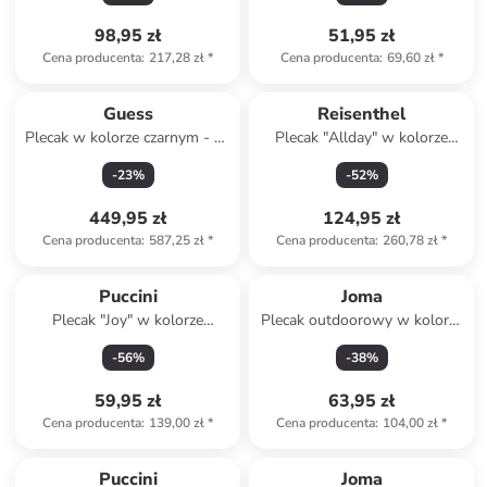
98,95 zł
51,95 zł
Cena producenta
:
217,28 zł
*
Cena producenta
:
69,60 zł
*
Produkt zarezerwowany
Guess
Reisenthel
Plecak w kolorze czarnym - 31
Plecak "Allday" w kolorze
x 44 x 15 cm
beżowym - 30 x 39 x 13 cm
-
23
%
-
52
%
449,95 zł
124,95 zł
Cena producenta
:
587,25 zł
*
Cena producenta
:
260,78 zł
*
Produkt zarezerwowany
Puccini
Joma
Plecak "Joy" w kolorze
Plecak outdoorowy w kolorze
jasnoróżowym - 15 x 18,5 x
czarnym - 30 x 18 x 42 cm
-
56
%
-
38
%
5,5 cm
59,95 zł
63,95 zł
Cena producenta
:
139,00 zł
*
Cena producenta
:
104,00 zł
*
Produkt zarezerwowany
Puccini
Joma