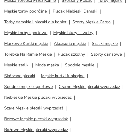
Meska Torebka Przez Ramie
Skorzany Plecak
Torby męskie
Męskie torby podróżne
Plecak Niebieski Damski
Torby damskie i plecaki dla kobiet
Szorty Męskie Cargo
Męskie torby sportowe
Męskie bluzy i swetry
Markowe Kurtki męskie
Akcesoria męskie
Szaliki męskie
Torebka Na Ramie Meskie
Plecak szkolny
Szorty dżinsowe
Męskie szaliki
Moda męska
Spodnie męskie
Skórzane plecaki
Męskie kurtki funkcyjne
Spodnie męskie sportowe
Czarne Męskie plecaki wyprzedaż
Niebieskie Męskie plecaki wyprzedaż
Szare Męskie plecaki wyprzedaż
Beżowe Męskie plecaki wyprzedaż
Różowe Męskie plecaki wyprzedaż