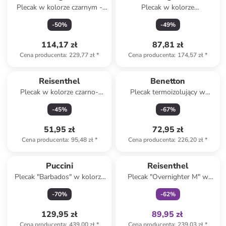
Plecak w kolorze czarnym -
Plecak w kolorze
29,5 x 43 x 17 cm
lawendowym - 23 x 38 x 14
-
50
%
-
49
%
cm
114,17 zł
87,81 zł
Cena producenta
:
229,77 zł
*
Cena producenta
:
174,57 zł
*
Reisenthel
Benetton
Plecak w kolorze czarno-
Plecak termoizolujący w
białym - 30 x 45 x 11 cm
kolorze niebieskim - 28 x 36 x
-
45
%
-
67
%
22 cm
51,95 zł
72,95 zł
Cena producenta
:
95,48 zł
*
Cena producenta
:
226,20 zł
*
Tylko z
family
Puccini
Reisenthel
Plecak "Barbados" w kolorze
Plecak "Overnighter M" w
antracytowym - 44 x 32 x 22
kolorze granatowym - 30 x 41
-
70
%
-
62
%
cm
x 15 cm
129,95 zł
89,95 zł
Cena producenta
:
439,00 zł
*
Cena producenta
:
239,03 zł
*