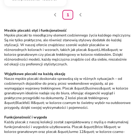
1
Meskie plecaki: styl i funkcjonalność
Męskie plecaki to nieodłączny element codziennego życia każdego mężczyzny. 
Są nie tylko praktyczne, ale również stanowią stylowy dodatek do każdej 
stylizacji. W naszej ofercie znajdziesz szeroki wybór plecaków w 
różnorodnych kolorach i wzorach, takich jak plecak &quot;Little&quot; w 
kolorze granatowym czy plecak trekkingowy w kolorze niebieskim. Dzięki 
różnorodności modeli, każdy mężczyzna znajdzie coś dla siebie, niezależnie 
od okazji czy preferencji stylistycznych.
Wyjątkowe plecaki na każdą okazję
Nasze męskie plecaki doskonale sprawdzą się w różnych sytuacjach – od 
codziennych dojazdów do pracy, przez weekendowe wyjazdy, aż po 
wymagające wyprawy trekkingowe. Plecak &quot;Business&quot; w kolorze 
granatowym idealnie nadaje się do biura, oferując elegancki wygląd i 
praktyczne przegródki na dokumenty. Z kolei plecak trekkingowy 
&quot;Blackfell III&quot; w kolorze czarnym to świetny wybór na outdoorowe 
przygody, dzięki swojej wytrzymałości i pojemności.
Funkcjonalność i wygoda
Każdy plecak z naszej kolekcji został zaprojektowany z myślą o maksymalnej 
funkcjonalności i wygodzie użytkowania. Plecak &quot;Brize II&quot; w 
kolorze granatowym oraz plecak &quot;Jurmo 12&quot; w kolorze czarno-