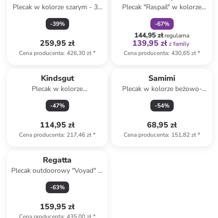
Plecak w kolorze szarym - 33
Plecak "Raspail" w kolorze
x 53 x 11 cm
niebieskim - 30 x 48 x 17 cm
-
39
%
-
67
%
144,95 zł
regularna
259,95 zł
139,95 zł
z family
Cena producenta
:
426,30 zł
*
Cena producenta
:
430,65 zł
*
Kindsgut
Samimi
Plecak w kolorze
Plecak w kolorze beżowo-
musztardowym - 24 x 32 x 12
żółtym - 25 x 32 x 10 cm
-
47
%
-
54
%
cm
114,95 zł
68,95 zł
Cena producenta
:
217,46 zł
*
Cena producenta
:
151,82 zł
*
Regatta
Plecak outdoorowy "Voyad" w
kolorze czarnym - 25 l
-
63
%
159,95 zł
Cena producenta
:
435,00 zł
*