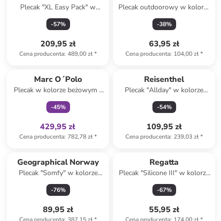
Plecak "XL Easy Pack" w
Plecak outdoorowy w kolorze
kolorze granatowym - 40 x 55
czerwono-czarnym - 30 x 18 x
-
57
%
-
38
%
x 20 cm
42 cm
209,95 zł
63,95 zł
Cena producenta
:
489,00 zł
*
Cena producenta
:
104,00 zł
*
Tylko z
family
Produkt zarezerwowany
Marc O´Polo
Reisenthel
Plecak w kolorze beżowym -
Plecak "Allday" w kolorze
43 x 59 x 18 cm
jasnoszarym - 30 x 39 x 13
-
45
%
-
54
%
cm
429,95 zł
109,95 zł
Cena producenta
:
782,78 zł
*
Cena producenta
:
239,03 zł
*
Produkt zarezerwowany
Produkt zarezerwowany
Geographical Norway
Regatta
Plecak "Somfy" w kolorze
Plecak "Silicone III" w kolorze
czarnym - 29 x 36 x 13 cm
czarno-niebieskim - 25,5 x 45
-
76
%
-
67
%
x 12 cm
89,95 zł
55,95 zł
Cena producenta
:
387,15 zł
*
Cena producenta
:
174,00 zł
*