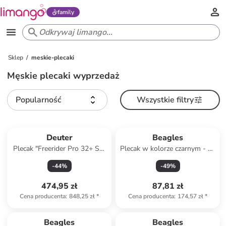
family
Sklep
meskie-plecaki
Męskie plecaki wyprzedaż
Popularność
Wszystkie filtry
Deuter
Beagles
Plecak "Freerider Pro 32+ SL"
Plecak w kolorze czarnym - 24
w kolorze czerwonym - 35 x
x 38 x 14 cm
-
44
%
-
49
%
56 x 18 cm
474,95 zł
87,81 zł
Cena producenta
:
848,25 zł
*
Cena producenta
:
174,57 zł
*
Beagles
Beagles