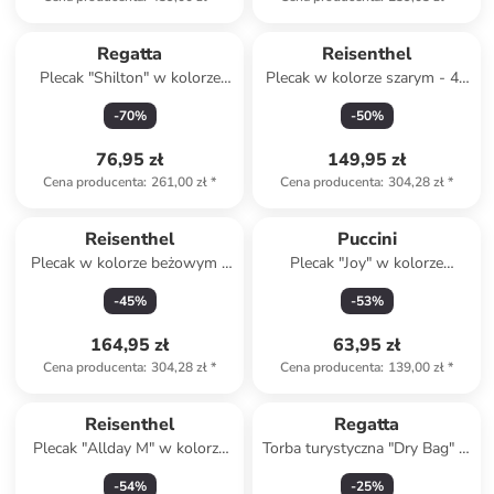
Produkt zarezerwowany
Regatta
Reisenthel
Plecak "Shilton" w kolorze
Plecak w kolorze szarym - 43
czarnym - 18 l
x 43 x 17 cm
-
70
%
-
50
%
76,95 zł
149,95 zł
Cena producenta
:
261,00 zł
*
Cena producenta
:
304,28 zł
*
Reisenthel
Puccini
Plecak w kolorze beżowym -
Plecak "Joy" w kolorze
43 x 43 x 17 cm
błękitnym - 15 x 18,5 x 5,5 cm
-
45
%
-
53
%
164,95 zł
63,95 zł
Cena producenta
:
304,28 zł
*
Cena producenta
:
139,00 zł
*
Produkt zarezerwowany
Reisenthel
Regatta
Plecak "Allday M" w kolorze
Torba turystyczna "Dry Bag" w
szarym - 30 x 39 x 13 cm
kolorze zielonym - 5 l
-
54
%
-
25
%