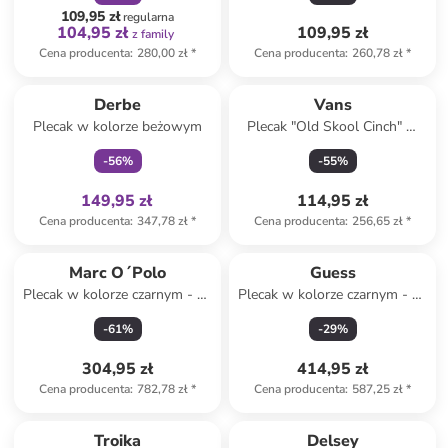
109,95 zł
regularna
104,95 zł
109,95 zł
z family
Cena producenta
:
280,00 zł
*
Cena producenta
:
260,78 zł
*
Tylko z
family
Derbe
Vans
Plecak w kolorze beżowym
Plecak "Old Skool Cinch" w
kolorze czarnym - 33 x 51 x
-
56
%
-
55
%
15 cm
149,95 zł
114,95 zł
Cena producenta
:
347,78 zł
*
Cena producenta
:
256,65 zł
*
Marc O´Polo
Guess
Plecak w kolorze czarnym - 42
Plecak w kolorze czarnym - 28
x 59 x 18 cm
x 48 x 18 cm
-
61
%
-
29
%
304,95 zł
414,95 zł
Cena producenta
:
782,78 zł
*
Cena producenta
:
587,25 zł
*
zniżka
family
Troika
Delsey