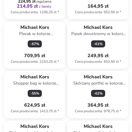
224,95 zł
regularna
214,95 zł
164,95 zł
z family
Cena producenta
:
1196,25 zł
*
Cena producenta
:
652,50 zł
*
Michael Kors
Michael Kors
Plecak w kolorze
Pasek dwustronny w kolorze
jasnoróżowo-brązowym - 22
czarno-ciemnobrązowym
-
67
%
-
61
%
x 30.5 x 11 cm
709,95 zł
249,95 zł
Cena producenta
:
2153,25 zł
*
Cena producenta
:
652,50 zł
*
Michael Kors
Michael Kors
Shopper bag w kolorze
Skórzany portfel w kolorze
brązowym - 50 x 30 x 15 cm
czarnym - 19 x 14 x 2 cm
-
55
%
-
62
%
624,95 zł
364,95 zł
Cena producenta
:
1413,75 zł
*
Cena producenta
:
978,75 zł
*
Michael Kors
Michael Kors