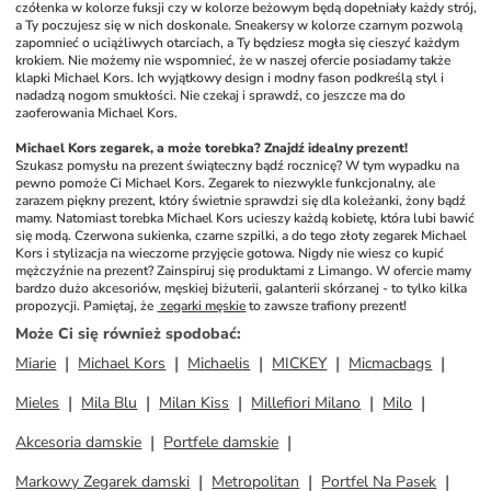
czółenka w kolorze fuksji czy w kolorze beżowym będą dopełniały każdy strój, 
a Ty poczujesz się w nich doskonale. Sneakersy w kolorze czarnym pozwolą 
zapomnieć o uciążliwych otarciach, a Ty będziesz mogła się cieszyć każdym 
krokiem. Nie możemy nie wspomnieć, że w naszej ofercie posiadamy także 
klapki Michael Kors. Ich wyjątkowy design i modny fason podkreślą styl i 
nadadzą nogom smukłości. Nie czekaj i sprawdź, co jeszcze ma do 
zaoferowania Michael Kors.
Michael Kors zegarek, a może torebka? Znajdź idealny prezent!
Szukasz pomysłu na prezent świąteczny bądź rocznicę? W tym wypadku na 
pewno pomoże Ci Michael Kors. Zegarek to niezwykle funkcjonalny, ale 
zarazem piękny prezent, który świetnie sprawdzi się dla koleżanki, żony bądź 
mamy. Natomiast torebka Michael Kors ucieszy każdą kobietę, która lubi bawić 
się modą. Czerwona sukienka, czarne szpilki, a do tego złoty zegarek Michael 
Kors i stylizacja na wieczorne przyjęcie gotowa. Nigdy nie wiesz co kupić 
mężczyźnie na prezent? Zainspiruj się produktami z Limango. W ofercie mamy 
bardzo dużo akcesoriów, męskiej biżuterii, galanterii skórzanej - to tylko kilka 
propozycji. Pamiętaj, że 
 zegarki męskie
 to zawsze trafiony prezent!
Może Ci się również spodobać
:
Miarie
Michael Kors
Michaelis
MICKEY
Micmacbags
Mieles
Mila Blu
Milan Kiss
Millefiori Milano
Milo
Akcesoria damskie
Portfele damskie
Markowy Zegarek damski
Metropolitan
Portfel Na Pasek