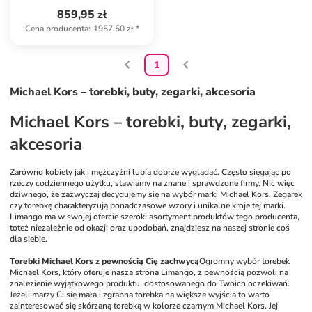
859,95 zł
Cena producenta
:
1957,50 zł
*
1
Michael Kors – torebki, buty, zegarki, akcesoria
Michael Kors – torebki, buty, zegarki, 
akcesoria
Zarówno kobiety jak i mężczyźni lubią dobrze wyglądać. Często sięgając po 
rzeczy codziennego użytku, stawiamy na znane i sprawdzone firmy. Nic więc 
dziwnego, że zazwyczaj decydujemy się na wybór marki Michael Kors. Zegarek 
czy torebkę charakteryzują ponadczasowe wzory i unikalne kroje tej marki. 
Limango ma w swojej ofercie szeroki asortyment produktów tego producenta, 
toteż niezależnie od okazji oraz upodobań, znajdziesz na naszej stronie coś 
dla siebie.
Torebki Michael Kors z pewnością Cię zachwycą
Ogromny wybór torebek 
Michael Kors, który oferuje nasza strona Limango, z pewnością pozwoli na 
znalezienie wyjątkowego produktu, dostosowanego do Twoich oczekiwań. 
Jeżeli marzy Ci się mała i zgrabna torebka na większe wyjścia to warto 
zainteresować się skórzaną torebką w kolorze czarnym Michael Kors. Jej 