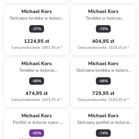
Produkt zarezerwowany
Michael Kors
Michael Kors
Skórzana torebka w kolorze
Torebka w kolorze
karmelowym - 31 x 30 x 6 cm
karmelowym - 25 x 25 x 5 cm
-
37
%
-
73
%
1224,95 zł
404,95 zł
Cena producenta
:
1957,50 zł
*
Cena producenta
:
1518,15 zł
*
Michael Kors
Michael Kors
Torebka w kolorze
Skórzana torebka w kolorze
jasnobrązowym - 20 x 12 x 6
jasnobrązowym - 22 x 20 x 10
-
66
%
-
66
%
cm
cm
474,95 zł
729,95 zł
Cena producenta
:
1413,75 zł
*
Cena producenta
:
2153,25 zł
*
zniżka
family
Michael Kors
Michael Kors
Portfel w kolorze szaro-
Skórzany portfel w kolorze
czarnym - 18 x 10 x 1 cm
czarnym - 10 x 8 x 3 cm
-
82
%
-
74
%