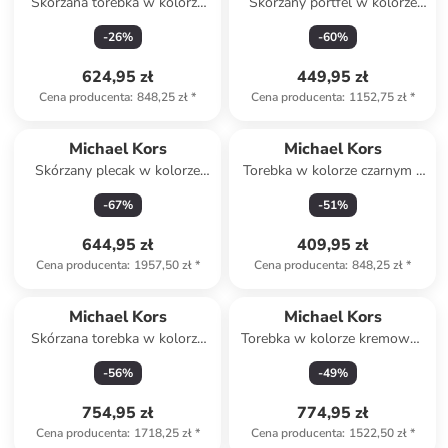
Skórzana torebka w kolorze
Skórzany portfel w kolorze
czarnym - 19 x 12 x 8 cm
czarnym - 19,7 x 10,2 x 2,5 cm
-
26
%
-
60
%
624,95 zł
449,95 zł
Cena producenta
:
848,25 zł
*
Cena producenta
:
1152,75 zł
*
Michael Kors
Michael Kors
Skórzany plecak w kolorze
Torebka w kolorze czarnym -
granatowym - 30 x 39 x 12
17 x 20 x 7 cm
-
67
%
-
51
%
cm
644,95 zł
409,95 zł
Cena producenta
:
1957,50 zł
*
Cena producenta
:
848,25 zł
*
Michael Kors
Michael Kors
Skórzana torebka w kolorze
Torebka w kolorze kremowo-
czarnym - 45 x 32 x 13 cm
brązowym - 18 x 16 x 10 cm
-
56
%
-
49
%
754,95 zł
774,95 zł
Cena producenta
:
1718,25 zł
*
Cena producenta
:
1522,50 zł
*