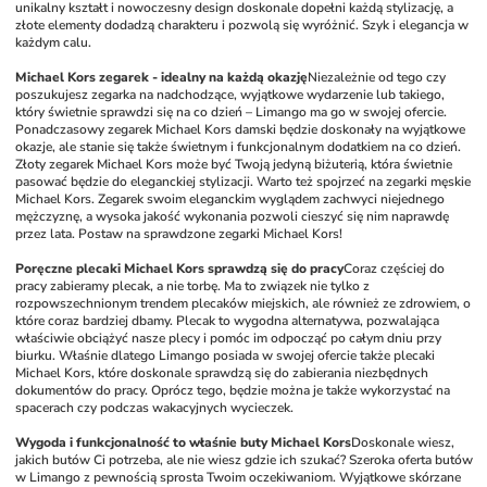
unikalny kształt i nowoczesny design doskonale dopełni każdą stylizację, a 
złote elementy dodadzą charakteru i pozwolą się wyróżnić. Szyk i elegancja w 
każdym calu.
Michael Kors zegarek - idealny na każdą okazję
Niezależnie od tego czy 
poszukujesz zegarka na nadchodzące, wyjątkowe wydarzenie lub takiego, 
który świetnie sprawdzi się na co dzień – Limango ma go w swojej ofercie. 
Ponadczasowy zegarek Michael Kors damski będzie doskonały na wyjątkowe 
okazje, ale stanie się także świetnym i funkcjonalnym dodatkiem na co dzień. 
Złoty zegarek Michael Kors może być Twoją jedyną biżuterią, która świetnie 
pasować będzie do eleganckiej stylizacji. Warto też spojrzeć na zegarki męskie 
Michael Kors. Zegarek swoim eleganckim wyglądem zachwyci niejednego 
mężczyznę, a wysoka jakość wykonania pozwoli cieszyć się nim naprawdę 
przez lata. Postaw na sprawdzone zegarki Michael Kors!
Poręczne plecaki Michael Kors sprawdzą się do pracy
Coraz częściej do 
pracy zabieramy plecak, a nie torbę. Ma to związek nie tylko z 
rozpowszechnionym trendem plecaków miejskich, ale również ze zdrowiem, o 
które coraz bardziej dbamy. Plecak to wygodna alternatywa, pozwalająca 
właściwie obciążyć nasze plecy i pomóc im odpocząć po całym dniu przy 
biurku. Właśnie dlatego Limango posiada w swojej ofercie także plecaki 
Michael Kors, które doskonale sprawdzą się do zabierania niezbędnych 
dokumentów do pracy. Oprócz tego, będzie można je także wykorzystać na 
spacerach czy podczas wakacyjnych wycieczek. 
Wygoda i funkcjonalność to właśnie buty Michael Kors
Doskonale wiesz, 
jakich butów Ci potrzeba, ale nie wiesz gdzie ich szukać? Szeroka oferta butów 
w Limango z pewnością sprosta Twoim oczekiwaniom. Wyjątkowe skórzane 