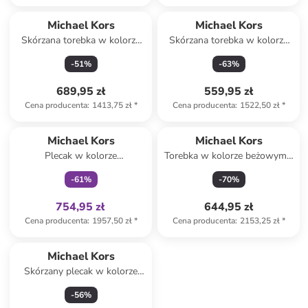
Michael Kors
Michael Kors
Skórzana torebka w kolorze
Skórzana torebka w kolorze
czarnym - 27 x 15 x 7 cm
karmelowym - 24 x 16 x 11
-
51
%
-
63
%
cm
689,95 zł
559,95 zł
Cena producenta
:
1413,75 zł
*
Cena producenta
:
1522,50 zł
*
Tylko z
family
Michael Kors
Michael Kors
Plecak w kolorze
Torebka w kolorze beżowym -
jasnoróżowym - 31 x 25 x 14
35 x 27 x 12 cm
-
61
%
-
70
%
cm
754,95 zł
644,95 zł
Cena producenta
:
1957,50 zł
*
Cena producenta
:
2153,25 zł
*
Michael Kors
Skórzany plecak w kolorze
czarnym - 24 x 30 x 13 cm
-
56
%