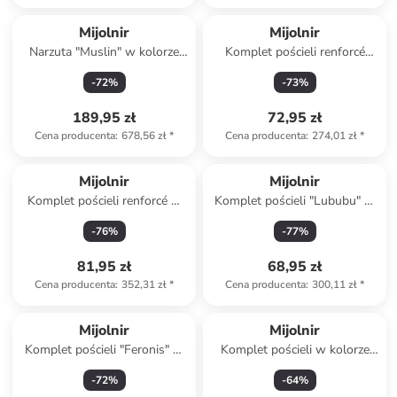
Mijolnir
Mijolnir
Narzuta "Muslin" w kolorze
Komplet pościeli renforcé
antracytowym
"Amara" w kolorze
-
72
%
-
73
%
jasnobrązowo-białym
189,95 zł
72,95 zł
Cena producenta
:
678,56 zł
*
Cena producenta
:
274,01 zł
*
Mijolnir
Mijolnir
Komplet pościeli renforcé w
Komplet pościeli "Lububu" w
kolorze biało-beżowym
kolorze żółtym
-
76
%
-
77
%
81,95 zł
68,95 zł
Cena producenta
:
352,31 zł
*
Cena producenta
:
300,11 zł
*
Mijolnir
Mijolnir
Komplet pościeli "Feronis" w
Komplet pościeli w kolorze
kolorze biało-błękitnym
białym
-
72
%
-
64
%