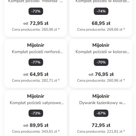
Komplet pościeli "Melinda" w
Komplet pościeli w kolorze
kolorze różowym
białym
-
72
%
-
74
%
72,95 zł
68,95 zł
od
:
Cena producenta
:
260,96 zł
*
Cena producenta
:
269,66 zł
*
Mijolnir
Mijolnir
Komplet pościeli renforcé
Komplet pościeli w kolorze
"Plain" w kolorze turkusowym
czerwono-czarnym
-
77
%
-
70
%
64,95 zł
76,95 zł
od
:
od
:
Cena producenta
:
282,71 zł
*
Cena producenta
:
260,96 zł
*
Mijolnir
Mijolnir
Komplet pościeli satynowej
Dywanik łazienkowy w
"Elegant" w kolorze
kolorze kremowym
-
73
%
-
67
%
kremowym
89,95 zł
72,95 zł
od
:
Cena producenta
:
343,61 zł
*
Cena producenta
:
221,81 zł
*