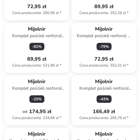
72,95 zł
89,95 zł
Cena producenta
:
260,96 zł
*
Cena producenta
:
252,26 zł
*
Mijolnir
Mijolnir
Komplet pościeli renforcé
Komplet pościeli renforcé w
"Flair" w kolorze biało-
kolorze czarno-antracytowym
-
82
%
-
79
%
jasnoróżowym
89,95 zł
72,95 zł
Cena producenta
:
521,96 zł
*
Cena producenta
:
352,31 zł
*
Mijolnir
Mijolnir
Komplet pościeli renforcé
Komplet pościeli renforcé
"Lovelace" w kolorze szaro-
"Lunox" w kolorze
-
25
%
-
43
%
jasnobrązowym
granatowo-białym
174,95 zł
166,49 zł
od
:
Cena producenta
:
234,86 zł
*
Cena producenta
:
295,76 zł
*
Mijolnir
Mijolnir