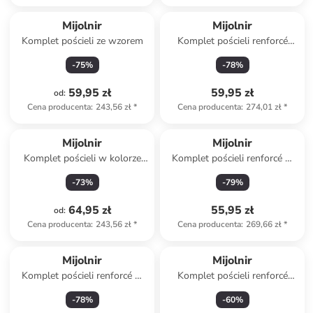
Produkt zarezerwowany
Mijolnir
Mijolnir
Komplet pościeli ze wzorem
Komplet pościeli renforcé
"Linora" w kolorze biało-
-
75
%
-
78
%
niebieskim
59,95 zł
59,95 zł
od
:
Cena producenta
:
243,56 zł
*
Cena producenta
:
274,01 zł
*
Mijolnir
Mijolnir
Komplet pościeli w kolorze
Komplet pościeli renforcé w
biało-zielono-różowym
kolorze brązowo-białym
-
73
%
-
79
%
64,95 zł
55,95 zł
od
:
Cena producenta
:
243,56 zł
*
Cena producenta
:
269,66 zł
*
Mijolnir
Mijolnir
Komplet pościeli renforcé w
Komplet pościeli renforcé
kolorze antracytowym
"Plain" w kolorze
-
78
%
-
60
%
jasnoróżowym