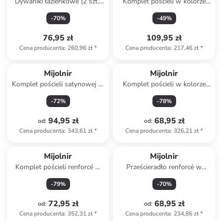
Dywaniki łazienkowe (2 szt.)
Komplet pościeli w kolorze
w kolorze beżowym
białym
-
70
%
-
49
%
76,95 zł
109,95 zł
Cena producenta
:
260,96 zł
*
Cena producenta
:
217,46 zł
*
Mijolnir
Mijolnir
Komplet pościeli satynowej w
Komplet pościeli w kolorze
kolorze beżowym
brązowo-kremowym
-
72
%
-
78
%
94,95 zł
68,95 zł
od
:
od
:
Cena producenta
:
343,61 zł
*
Cena producenta
:
326,21 zł
*
Mijolnir
Mijolnir
Komplet pościeli renforcé w
Prześcieradło renforcé w
kolorze zielonym
kolorze miętowym na gumce
-
79
%
-
70
%
72,95 zł
68,95 zł
od
:
od
:
Cena producenta
:
352,31 zł
*
Cena producenta
:
234,86 zł
*