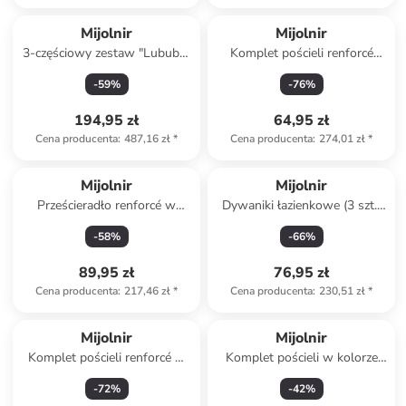
Mijolnir
Mijolnir
3-częściowy zestaw "Lububu"
Komplet pościeli renforcé
w kolorze żółtym
"Code" w kolorze czarno-
-
59
%
-
76
%
białym
194,95 zł
64,95 zł
Cena producenta
:
487,16 zł
*
Cena producenta
:
274,01 zł
*
Mijolnir
Mijolnir
Prześcieradło renforcé w
Dywaniki łazienkowe (3 szt.)
kolorze jasnoróżowym na
"Wonder" w kolorze zielonym
-
58
%
-
66
%
gumce
89,95 zł
76,95 zł
Cena producenta
:
217,46 zł
*
Cena producenta
:
230,51 zł
*
Mijolnir
Mijolnir
Komplet pościeli renforcé w
Komplet pościeli w kolorze
kolorze beżowo-kremowym
beżowym
-
72
%
-
42
%