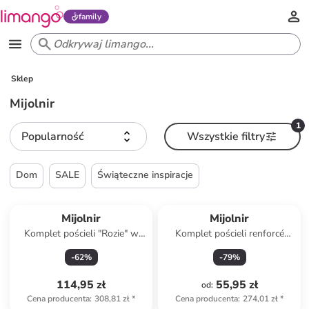
family
Sklep
Mijolnir
1
Popularność
Wszystkie filtry
Dom
SALE
Świąteczne inspiracje
Mijolnir
Mijolnir
Komplet pościeli "Rozie" w
Komplet pościeli renforcé
kolorze czarno-jasnoróżowo-
"Florva" w kolorze biało-
-
62
%
-
79
%
białym
antracytowym
114,95 zł
55,95 zł
od
:
Cena producenta
:
308,81 zł
*
Cena producenta
:
274,01 zł
*