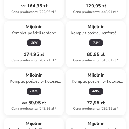
164,95 zł
129,95 zł
od
:
Cena producenta
:
722,06 zł
*
Cena producenta
:
448,01 zł
*
Mijolnir
Mijolnir
Komplet pościeli renforcé
Komplet pościeli renforcé w
"Formo" w kolorze biało-
kolorze kremowo-brązowym
-
38
%
-
74
%
beżowym
174,95 zł
85,95 zł
Cena producenta
:
282,71 zł
*
Cena producenta
:
343,61 zł
*
Mijolnir
Mijolnir
Komplet pościeli w kolorze
Komplet pościeli w kolorze
różowo-zielono-białym
jasnoróżowym
-
75
%
-
69
%
59,95 zł
72,95 zł
od
:
Cena producenta
:
243,56 zł
*
Cena producenta
:
239,21 zł
*
Mijolnir
Mijolnir