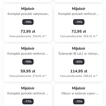
Mijolnir
Mijolnir
Komplet pościeli satynowej
Komplet pościeli renforcé w
"Leoluxe" w kolorze
kolorze beżowo-białym
-
78
%
-
79
%
kremowo-jasnobrązowym
72,95 zł
72,95 zł
Cena producenta
:
334,91 zł
*
Cena producenta
:
352,31 zł
*
Mijolnir
Mijolnir
Komplet pościeli renforcé w
Ściereczki (8 szt.) w różnych
kolorze turkusowym
kolorach do naczyń
-
78
%
-
55
%
59,95 zł
114,95 zł
Cena producenta
:
274,01 zł
*
Cena producenta
:
256,61 zł
*
Mijolnir
Mijolnir
Komplet pościeli renforcé w
Obrus w kolorze szaro-
kolorze kremowo-beżowym
beżowym
-
77
%
-
70
%