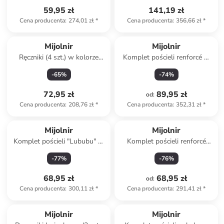
59,95 zł
141,19 zł
Cena producenta
:
274,01 zł
*
Cena producenta
:
356,66 zł
*
Mijolnir
Mijolnir
Ręczniki (4 szt.) w kolorze
Komplet pościeli renforcé w
jasnobrązowym do rąk
kolorze różowym
-
65
%
-
74
%
72,95 zł
89,95 zł
od
:
Cena producenta
:
208,76 zł
*
Cena producenta
:
352,31 zł
*
Mijolnir
Mijolnir
Komplet pościeli "Lububu" w
Komplet pościeli renforcé
kolorze jasnoszarym
"Dashon" w kolorze biało-
-
77
%
-
76
%
niebiesko-żółtym
68,95 zł
68,95 zł
od
:
Cena producenta
:
300,11 zł
*
Cena producenta
:
291,41 zł
*
Mijolnir
Mijolnir