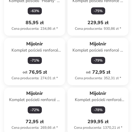
Komplet pościeli "Hearty" w
Komplet pościeli renforcé w
kolorze biało-czerwonym
kolorze jasnoróżowym
-
63
%
-
75
%
85,95 zł
229,95 zł
Cena producenta
:
234,86 zł
*
Cena producenta
:
930,86 zł
*
Mijolnir
Mijolnir
Komplet pościeli renforcé
Komplet pościeli renforcé w
"Lovella" w kolorze biało-
kolorze antracytowo-czarnym
-
71
%
-
79
%
fioletowym
76,95 zł
72,95 zł
od
:
od
:
Cena producenta
:
274,01 zł
*
Cena producenta
:
352,31 zł
*
Mijolnir
Mijolnir
Komplet pościeli renforcé w
Komplet pościeli renforcé
kolorze niebieskim
"Leila" w kolorze kremowym
-
72
%
-
78
%
72,95 zł
299,95 zł
Cena producenta
:
269,66 zł
*
Cena producenta
:
1370,21 zł
*