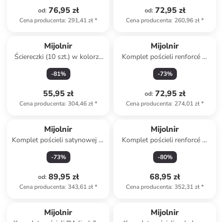
76,95 zł
72,95 zł
od
:
od
:
Cena producenta
:
291,41 zł
*
Cena producenta
:
260,96 zł
*
Mijolnir
Mijolnir
Ściereczki (10 szt.) w kolorze
Komplet pościeli renforcé w
szarym do naczyń
kolorze jasnoróżowym
-
81
%
-
73
%
55,95 zł
72,95 zł
od
:
Cena producenta
:
304,46 zł
*
Cena producenta
:
274,01 zł
*
Mijolnir
Mijolnir
Komplet pościeli satynowej w
Komplet pościeli renforcé w
kolorze jasnoróżowym
kolorze jasnobrązowym
-
73
%
-
80
%
89,95 zł
68,95 zł
od
:
Cena producenta
:
343,61 zł
*
Cena producenta
:
352,31 zł
*
Mijolnir
Mijolnir