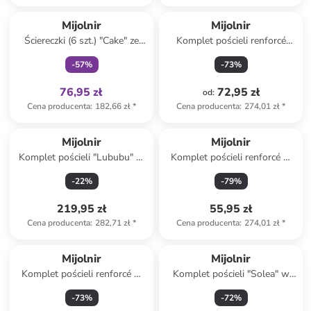
Tylko z
family
Mijolnir
Mijolnir
Ściereczki (6 szt.) "Cake" ze
Komplet pościeli renforcé
wzorem do naczyń
"Nola" w kolorze turkusowym
-
57
%
-
73
%
76,95 zł
72,95 zł
od
:
Cena producenta
:
182,66 zł
*
Cena producenta
:
274,01 zł
*
Mijolnir
Mijolnir
Komplet pościeli "Lububu" w
Komplet pościeli renforcé w
kolorze fioletowym
kolorze żółtym
-
22
%
-
79
%
219,95 zł
55,95 zł
Cena producenta
:
282,71 zł
*
Cena producenta
:
274,01 zł
*
Mijolnir
Mijolnir
Komplet pościeli renforcé w
Komplet pościeli "Solea" w
kolorze beżowym
kolorze beżowo-kremowym
-
73
%
-
72
%