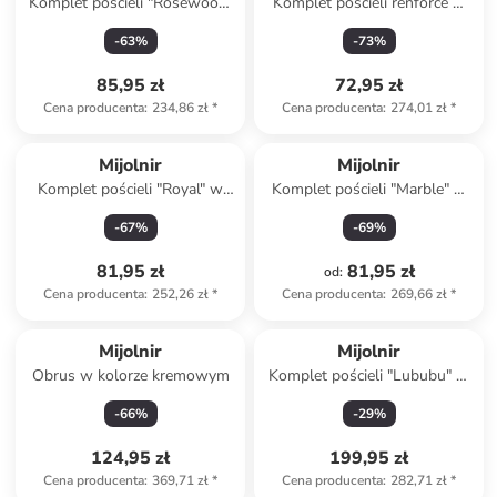
Komplet pościeli "Rosewood"
Komplet pościeli renforcé w
w kolorze różowym
kolorze kremowo-beżowym
-
63
%
-
73
%
85,95 zł
72,95 zł
Cena producenta
:
234,86 zł
*
Cena producenta
:
274,01 zł
*
Mijolnir
Mijolnir
Komplet pościeli "Royal" w
Komplet pościeli "Marble" w
kolorze białym ze wzorem
kolorze niebiesko-fioletowym
-
67
%
-
69
%
81,95 zł
81,95 zł
od
:
Cena producenta
:
252,26 zł
*
Cena producenta
:
269,66 zł
*
Mijolnir
Mijolnir
Obrus w kolorze kremowym
Komplet pościeli "Lububu" w
kolorze jasnoróżowym
-
66
%
-
29
%
124,95 zł
199,95 zł
Cena producenta
:
369,71 zł
*
Cena producenta
:
282,71 zł
*