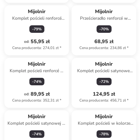
Mijolnir
Mijolnir
Komplet pościeli renforcé
Prześcieradło renforcé w
"Florva" w kolorze biało-
kolorze miętowym na gumce
-
79
%
-
70
%
antracytowym
55,95 zł
68,95 zł
od
:
Cena producenta
:
274,01 zł
*
Cena producenta
:
234,86 zł
*
Mijolnir
Mijolnir
Komplet pościeli renforcé w
Komplet pościeli satynowej
kolorze antracytowo-czarnym
"Elegant" w kolorze
-
74
%
-
72
%
kremowym
89,95 zł
124,95 zł
od
:
Cena producenta
:
352,31 zł
*
Cena producenta
:
456,71 zł
*
Mijolnir
Mijolnir
Komplet pościeli satynowej w
Komplet pościeli w kolorze
kolorze beżowym
brązowo-kremowym
-
74
%
-
78
%