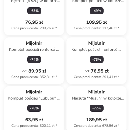
Ręczniki (4 szt.) w kolorze
Komplet pościeli w kolorze
jasnobrązowym do rąk
białym
-
63
%
-
49
%
76,95 zł
109,95 zł
Cena producenta
:
208,76 zł
*
Cena producenta
:
217,46 zł
*
Mijolnir
Mijolnir
Komplet pościeli renforcé w
Komplet pościeli renforcé w
kolorze różowym
kolorze beżowym
-
74
%
-
73
%
89,95 zł
76,95 zł
od
:
od
:
Cena producenta
:
352,31 zł
*
Cena producenta
:
291,41 zł
*
Mijolnir
Mijolnir
Komplet pościeli "Lububu" w
Narzuta "Muslin" w kolorze
kolorze jasnoszarym
antracytowym
-
78
%
-
72
%
63,95 zł
189,95 zł
Cena producenta
:
300,11 zł
*
Cena producenta
:
678,56 zł
*