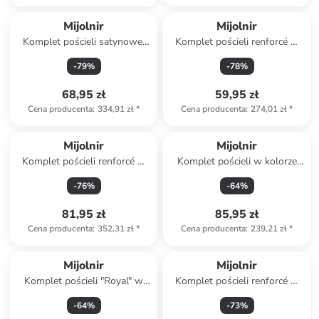
Mijolnir
Mijolnir
Komplet pościeli satynowej
Komplet pościeli renforcé w
"Leoluxe" w kolorze
kolorze turkusowym
-
79
%
-
78
%
kremowo-jasnobrązowym
68,95 zł
59,95 zł
Cena producenta
:
334,91 zł
*
Cena producenta
:
274,01 zł
*
Mijolnir
Mijolnir
Komplet pościeli renforcé w
Komplet pościeli w kolorze
kolorze beżowo-białym
jasnoróżowym
-
76
%
-
64
%
81,95 zł
85,95 zł
Cena producenta
:
352,31 zł
*
Cena producenta
:
239,21 zł
*
Mijolnir
Mijolnir
Komplet pościeli "Royal" w
Komplet pościeli renforcé w
kolorze białym ze wzorem
kolorze kremowo-beżowym
-
64
%
-
73
%