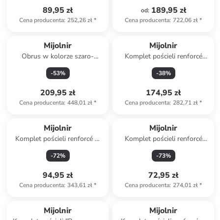
89,95 zł
189,95 zł
od
:
Cena producenta
:
252,26 zł
*
Cena producenta
:
722,06 zł
*
Mijolnir
Mijolnir
Obrus w kolorze szaro-
Komplet pościeli renforcé
beżowym
"Formo" w kolorze biało-
-
53
%
-
38
%
beżowym
209,95 zł
174,95 zł
Cena producenta
:
448,01 zł
*
Cena producenta
:
282,71 zł
*
Mijolnir
Mijolnir
Komplet pościeli renforcé w
Komplet pościeli renforcé
kolorze kremowo-brązowym
"Code" w kolorze czarno-
-
72
%
-
73
%
białym
94,95 zł
72,95 zł
Cena producenta
:
343,61 zł
*
Cena producenta
:
274,01 zł
*
Mijolnir
Mijolnir