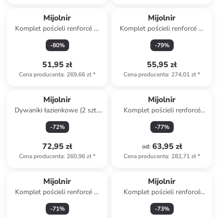
Mijolnir
Mijolnir
Komplet pościeli renforcé w
Komplet pościeli renforcé w
kolorze brązowo-białym
kolorze żółtym
-
80
%
-
79
%
51,95 zł
55,95 zł
Cena producenta
:
269,66 zł
*
Cena producenta
:
274,01 zł
*
Mijolnir
Mijolnir
Dywaniki łazienkowe (2 szt.)
Komplet pościeli renforcé
w kolorze beżowym
"Plain" w kolorze turkusowym
-
72
%
-
77
%
72,95 zł
63,95 zł
od
:
Cena producenta
:
260,96 zł
*
Cena producenta
:
282,71 zł
*
Mijolnir
Mijolnir
Komplet pościeli renforcé w
Komplet pościeli renforcé
kolorze jasnoróżowym
"Dashon" w kolorze biało-
-
71
%
-
73
%
niebiesko-żółtym