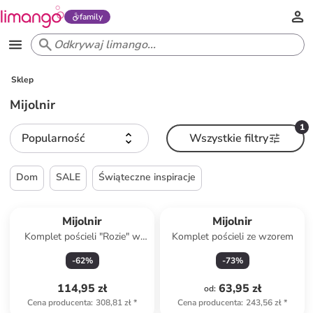
family
Sklep
Mijolnir
1
Popularność
Wszystkie filtry
Dom
SALE
Świąteczne inspiracje
Mijolnir
Mijolnir
Komplet pościeli "Rozie" w
Komplet pościeli ze wzorem
kolorze czarno-jasnoróżowo-
-
62
%
-
73
%
białym
114,95 zł
63,95 zł
od
:
Cena producenta
:
308,81 zł
*
Cena producenta
:
243,56 zł
*