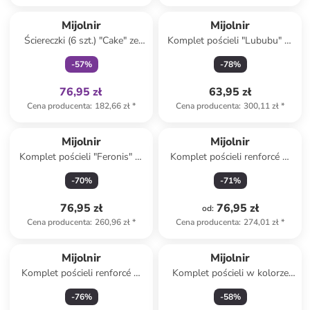
Tylko z
family
Mijolnir
Mijolnir
Ściereczki (6 szt.) "Cake" ze
Komplet pościeli "Lububu" w
wzorem do naczyń
kolorze żółtym
-
57
%
-
78
%
76,95 zł
63,95 zł
Cena producenta
:
182,66 zł
*
Cena producenta
:
300,11 zł
*
Mijolnir
Mijolnir
Komplet pościeli "Feronis" w
Komplet pościeli renforcé w
kolorze biało-błękitnym
kolorze niebieskim
-
70
%
-
71
%
76,95 zł
76,95 zł
od
:
Cena producenta
:
260,96 zł
*
Cena producenta
:
274,01 zł
*
Mijolnir
Mijolnir
Komplet pościeli renforcé w
Komplet pościeli w kolorze
kolorze jasnobrązowym
białym
-
76
%
-
58
%