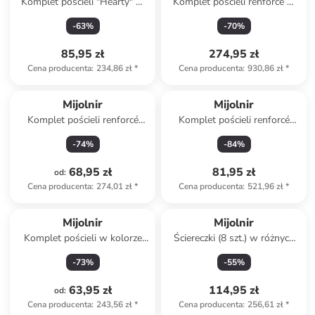
Komplet pościeli "Hearty" w
Komplet pościeli renforcé w
kolorze biało-czerwonym
kolorze jasnoróżowym
-
63
%
-
70
%
85,95 zł
274,95 zł
Cena producenta
:
234,86 zł
*
Cena producenta
:
930,86 zł
*
Mijolnir
Mijolnir
Komplet pościeli renforcé
Komplet pościeli renforcé
"Lovella" w kolorze biało-
"Flair" w kolorze biało-
-
74
%
-
84
%
fioletowym
jasnoróżowym
68,95 zł
81,95 zł
od
:
Cena producenta
:
274,01 zł
*
Cena producenta
:
521,96 zł
*
Mijolnir
Mijolnir
Komplet pościeli w kolorze
Ściereczki (8 szt.) w różnych
różowo-zielono-białym
kolorach do naczyń
-
73
%
-
55
%
63,95 zł
114,95 zł
od
:
Cena producenta
:
243,56 zł
*
Cena producenta
:
256,61 zł
*