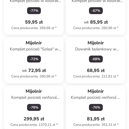
Komplet pościeli w kolorze
Komplet pościeli w kolorze
białym
czerwono-czarnym
-
77
%
-
67
%
59,95 zł
85,95 zł
od
:
Cena producenta
:
269,66 zł
*
Cena producenta
:
260,96 zł
*
Mijolnir
Mijolnir
Komplet pościeli "Solea" w
Dywanik łazienkowy w
kolorze beżowo-kremowym
kolorze kremowym
-
72
%
-
68
%
72,95 zł
68,95 zł
od
:
Cena producenta
:
260,96 zł
*
Cena producenta
:
221,81 zł
*
Mijolnir
Mijolnir
Komplet pościeli renforcé
Komplet pościeli renforcé w
"Leila" w kolorze kremowym
kolorze biało-beżowym
-
78
%
-
76
%
299,95 zł
81,95 zł
Cena producenta
:
1370,21 zł
*
Cena producenta
:
352,31 zł
*