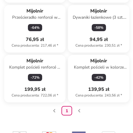
Mijolnir
Mijolnir
Prześcieradło renforcé w
Dywaniki łazienkowe (3 szt.)
kolorze jasnoróżowym na
"Wonder" w kolorze zielonym
-
64
%
-
58
%
gumce
76,95 zł
94,95 zł
Cena producenta
:
217,46 zł
*
Cena producenta
:
230,51 zł
*
Mijolnir
Mijolnir
Komplet pościeli renforcé w
Komplet pościeli w kolorze
kolorze beżowo-kremowym
beżowym
-
72
%
-
42
%
199,95 zł
139,95 zł
Cena producenta
:
722,06 zł
*
Cena producenta
:
243,56 zł
*
1