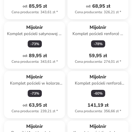
85,95 zł
68,95 zł
od
:
od
:
Cena producenta
:
343,61 zł
*
Cena producenta
:
326,21 zł
*
Mijolnir
Mijolnir
Komplet pościeli satynowej w
Komplet pościeli renforcé w
kolorze jasnoróżowym
kolorze antracytowym
-
73
%
-
78
%
89,95 zł
59,95 zł
od
:
Cena producenta
:
343,61 zł
*
Cena producenta
:
274,01 zł
*
Mijolnir
Mijolnir
Komplet pościeli w kolorze
Komplet pościeli renforcé
biało-zielono-różowym
"Plain" w kolorze
-
73
%
-
60
%
jasnoróżowym
63,95 zł
141,19 zł
od
:
Cena producenta
:
239,21 zł
*
Cena producenta
:
356,66 zł
*
Mijolnir
Mijolnir