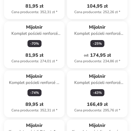
81,95 zł
104,95 zł
Cena producenta
:
352,31 zł
*
Cena producenta
:
252,26 zł
*
Mijolnir
Mijolnir
Komplet pościeli renforcé
Komplet pościeli renforcé
"Amara" w kolorze
"Lovelace" w kolorze szaro-
-
70
%
-
25
%
jasnobrązowo-białym
jasnobrązowym
81,95 zł
174,95 zł
od
:
Cena producenta
:
274,01 zł
*
Cena producenta
:
234,86 zł
*
Mijolnir
Mijolnir
Komplet pościeli renforcé w
Komplet pościeli renforcé
kolorze czarno-antracytowym
"Lunox" w kolorze
-
74
%
-
43
%
granatowo-białym
89,95 zł
166,49 zł
Cena producenta
:
352,31 zł
*
Cena producenta
:
295,76 zł
*
Mijolnir
Mijolnir