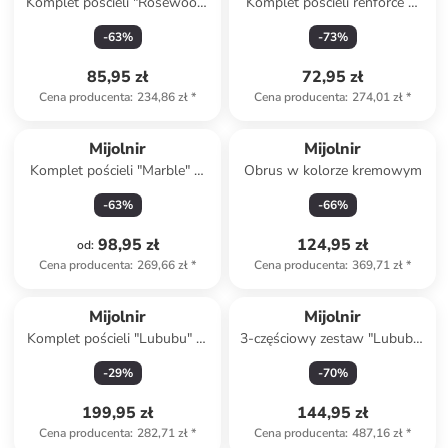
Komplet pościeli "Rosewood"
Komplet pościeli renforcé w
w kolorze różowym
kolorze kremowo-beżowym
-
63
%
-
73
%
85,95 zł
72,95 zł
Cena producenta
:
234,86 zł
*
Cena producenta
:
274,01 zł
*
Mijolnir
Mijolnir
Komplet pościeli "Marble" w
Obrus w kolorze kremowym
kolorze niebiesko-fioletowym
-
63
%
-
66
%
98,95 zł
124,95 zł
od
:
Cena producenta
:
269,66 zł
*
Cena producenta
:
369,71 zł
*
Mijolnir
Mijolnir
Komplet pościeli "Lububu" w
3-częściowy zestaw "Lububu"
kolorze jasnoróżowym
w kolorze żółtym
-
29
%
-
70
%
199,95 zł
144,95 zł
Cena producenta
:
282,71 zł
*
Cena producenta
:
487,16 zł
*