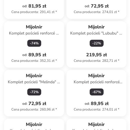
81,95 zł
72,95 zł
od
:
od
:
Cena producenta
:
291,41 zł
*
Cena producenta
:
274,01 zł
*
Mijolnir
Mijolnir
Komplet pościeli renforcé w
Komplet pościeli "Lububu" w
kolorze zielonym
kolorze fioletowym
-
74
%
-
22
%
89,95 zł
219,95 zł
od
:
Cena producenta
:
352,31 zł
*
Cena producenta
:
282,71 zł
*
Mijolnir
Mijolnir
Komplet pościeli "Melinda" w
Komplet pościeli renforcé
kolorze różowym
"Nola" w kolorze turkusowym
-
72
%
-
67
%
72,95 zł
89,95 zł
od
:
od
:
Cena producenta
:
260,96 zł
*
Cena producenta
:
274,01 zł
*
Mijolnir
Mijolnir