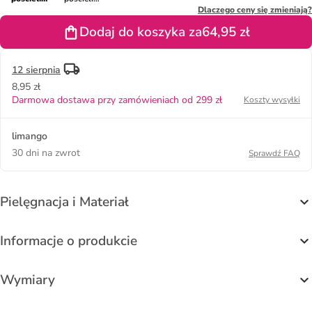
renforcé
renforcé
Dlaczego ceny się zmieniają?
"Plain" w
"Plain" w
Dodaj do koszyka za
64,95 zł
kolorze
kolorze
turkusowym
jasnoróżowym
12 sierpnia
8,95 zł
Darmowa dostawa przy zamówieniach od 299 zł
Koszty wysyłki
limango
30 dni na zwrot
Sprawdź FAQ
Pielęgnacja i Materiał
Informacje o produkcie
Wymiary