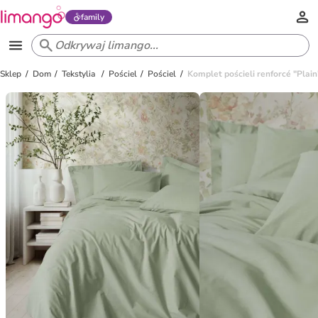
family
Sklep
Dom
Tekstylia
Pościel
Pościel
Komplet pościeli renforcé "Plai