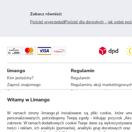
Zobacz również
:
Pościel wyprzedaż
|
Pościel dla dorosłych - jak sobie pośc
limango
Regulamin
Kim jesteśmy?
Regulamin
Zaproś znajomego
Regulaminy akcji marketingowyc
Pracuj u nas
Polityka prywatności
Informacje dla prasy
Ustawienia prywatności
Compliance