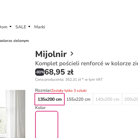
Dom
SALE
Marki
 kolorze zielonym
Mijolnir
Komplet pościeli renforcé w kolorze z
68,95 zł
-
80
%
Cena producenta
:
352,31 zł
*
w tym VAT
Rozmiar
Zostały tylko 3 sztuki
135x200 cm
155x220 cm
140x200 cm
200x2
Kolor