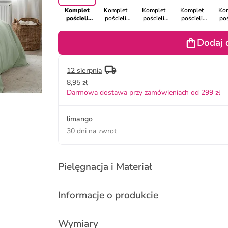
Komplet
Komplet
Komplet
Komplet
Ko
pościeli
pościeli
pościeli
pościeli
poś
renforcé w
renforcé w
renforcé w
renforcé w
renf
kolorze
kolorze
kolorze
kolorze
ko
Dodaj 
zielonym
antracytowo-
czarno-
różowym
be
czarnym
antracytowym
bi
12 sierpnia
8,95 zł
Darmowa dostawa przy zamówieniach od 299 zł
limango
30 dni na zwrot
Pielęgnacja i Materiał
Informacje o produkcie
Wymiary