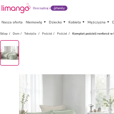
Oszczędzaj z
family
Nasza oferta
Niemowlę
Dziecko
Kobieta
Mężczyzna
Sklep
Dom
Tekstylia
Pościel
Pościel
Komplet pościeli renforcé w