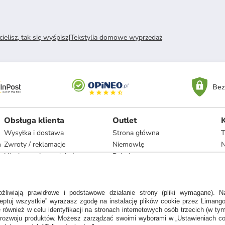
ielisz, tak się wyśpisz
|
Tekstylia domowe wyprzedaż
Bez
Obsługa klienta
Outlet
Wysyłka i dostawa
Strona główna
T
h
Zwroty / reklamacje
Niemowlę
N
Użytkowanie produktów
Dziecko
Recykling i utylizacja
Kobieta
Odstąpienie
Mężczyzna
Zgodność z umową i naprawa
Dom
Marki