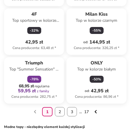
4F
Milan Kiss
Top sportowy w kolorze
Top w kolorze czarnym
czarnym
-
32
%
-
55
%
42,95 zł
144,95 zł
od
:
Cena producenta
:
63,48 zł
*
Cena producenta
:
326,25 zł
*
zniżka
family
Triumph
ONLY
Top "Summer Sensation" w
Top w kolorze białym
kolorze koralowym
-
78
%
-
50
%
68,95 zł
regularna
59,95 zł
42,95 zł
od
:
z family
Cena producenta
:
282,75 zł
*
Cena producenta
:
86,96 zł
*
1
2
3
...
17
Modne topy - niezbędny element każdej stylizacji