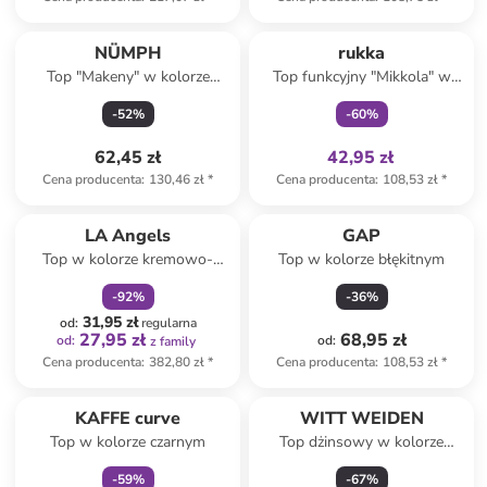
Tylko z
family
NÜMPH
rukka
Top "Makeny" w kolorze
Top funkcyjny "Mikkola" w
jasnoróżowym
kolorze niebiesko-czarnym
-
52
%
-
60
%
62,45 zł
42,95 zł
Cena producenta
:
130,46 zł
*
Cena producenta
:
108,53 zł
*
zniżka
family
LA Angels
GAP
Top w kolorze kremowo-
Top w kolorze błękitnym
pomarańczowym
-
92
%
-
36
%
31,95 zł
od
:
regularna
27,95 zł
68,95 zł
od
:
od
:
z family
Cena producenta
:
382,80 zł
*
Cena producenta
:
108,53 zł
*
zniżka
family
KAFFE curve
WITT WEIDEN
Top w kolorze czarnym
Top dżinsowy w kolorze
białym
-
59
%
-
67
%