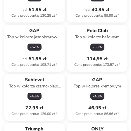
51,95 zł
40,95 zł
od
:
od
:
Cena producenta
:
130,28 zł
*
Cena producenta
:
89,99 zł
*
GAP
Polo Club
Top w kolorze jasnobrązowo-
Top w kolorze beżowym
białym
-
52
%
-
33
%
51,95 zł
114,95 zł
od
:
Cena producenta
:
108,71 zł
*
Cena producenta
:
173,57 zł
*
Sublevel
GAP
Top w kolorze czarno-biało-
Top w kolorze kremowym
błękitnym
-
43
%
-
46
%
72,95 zł
46,95 zł
Cena producenta
:
129,00 zł
*
Cena producenta
:
86,96 zł
*
Triumph
ONLY