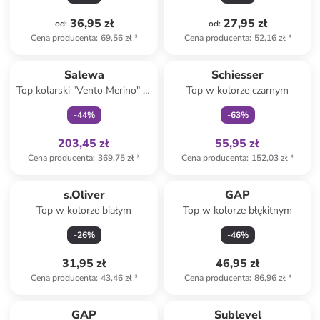
36,95 zł
27,95 zł
od
:
od
:
Cena producenta
:
69,56 zł
*
Cena producenta
:
52,16 zł
*
Tylko z
family
Tylko z
family
Salewa
Schiesser
Top kolarski "Vento Merino" w
Top w kolorze czarnym
kolorze jasnoróżowo-czarnym
-
44
%
-
63
%
203,45 zł
55,95 zł
Cena producenta
:
369,75 zł
*
Cena producenta
:
152,03 zł
*
s.Oliver
GAP
Top w kolorze białym
Top w kolorze błękitnym
-
26
%
-
46
%
31,95 zł
46,95 zł
Cena producenta
:
43,46 zł
*
Cena producenta
:
86,96 zł
*
GAP
Sublevel