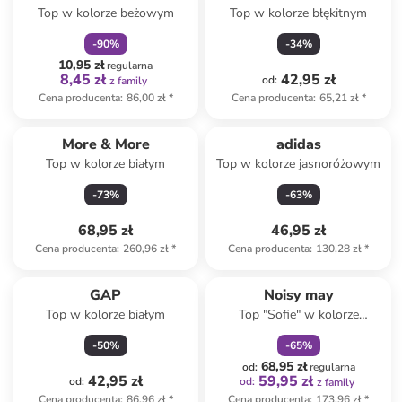
Top w kolorze beżowym
Top w kolorze błękitnym
-
90
%
-
34
%
10,95 zł
regularna
8,45 zł
42,95 zł
od
:
z family
Cena producenta
:
86,00 zł
*
Cena producenta
:
65,21 zł
*
More & More
adidas
Top w kolorze białym
Top w kolorze jasnoróżowym
-
73
%
-
63
%
68,95 zł
46,95 zł
Cena producenta
:
260,96 zł
*
Cena producenta
:
130,28 zł
*
zniżka
family
GAP
Noisy may
Top w kolorze białym
Top "Sofie" w kolorze
ciemnobrązowym
-
50
%
-
65
%
68,95 zł
od
:
regularna
42,95 zł
59,95 zł
od
:
od
:
z family
Cena producenta
:
86,96 zł
*
Cena producenta
:
173,96 zł
*