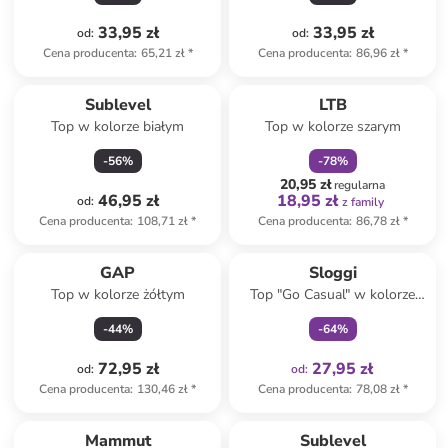
33,95 zł
33,95 zł
od
:
od
:
Cena producenta
:
65,21 zł
*
Cena producenta
:
86,96 zł
*
zniżka
family
Produkt zarezerwowany
Sublevel
LTB
Top w kolorze białym
Top w kolorze szarym
-
56
%
-
78
%
20,95 zł
regularna
46,95 zł
18,95 zł
od
:
z family
Cena producenta
:
108,71 zł
*
Cena producenta
:
86,78 zł
*
Tylko z
family
Produkt zarezerwowany
GAP
Sloggi
Top w kolorze żółtym
Top "Go Casual" w kolorze
białym
-
44
%
-
64
%
72,95 zł
27,95 zł
od
:
od
:
Cena producenta
:
130,46 zł
*
Cena producenta
:
78,08 zł
*
Mammut
Sublevel