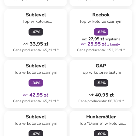
zniżka
family
Sublevel
Reebok
Top w kolorze
Top w kolorze czarnym
pomarańczowym
-
47
%
-
82
%
27,95 zł
od
:
regularna
33,95 zł
25,95 zł
od
:
od
:
z family
Cena producenta
:
65,21 zł
*
Cena producenta
:
152,25 zł
*
Tylko z
family
Sublevel
GAP
Top w kolorze czarnym
Top w kolorze białym
-
34
%
-
52
%
42,95 zł
40,95 zł
od
:
od
:
Cena producenta
:
65,21 zł
*
Cena producenta
:
86,78 zł
*
Sublevel
Hunkemöller
Top w kolorze czarnym
Top "Dianne" w kolorze
czarnym
-
47
%
-
60
%