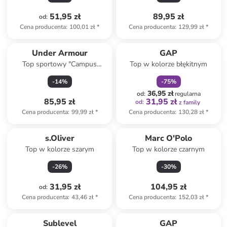
51,95 zł
89,95 zł
od
:
Cena producenta
:
100,01 zł
*
Cena producenta
:
129,99 zł
*
zniżka
family
Under Armour
GAP
Top sportowy "Campus
Top w kolorze błękitnym
Muscle Tank" w kolorze
-
14
%
-
75
%
różowym
36,95 zł
od
:
regularna
85,95 zł
31,95 zł
od
:
z family
Cena producenta
:
99,99 zł
*
Cena producenta
:
130,28 zł
*
s.Oliver
Marc O'Polo
Top w kolorze szarym
Top w kolorze czarnym
-
26
%
-
30
%
31,95 zł
104,95 zł
od
:
Cena producenta
:
43,46 zł
*
Cena producenta
:
152,03 zł
*
Sublevel
GAP