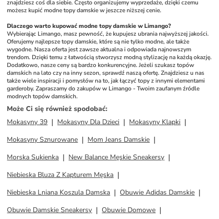
znajdziesz coś dla siebie. Często organizujemy wyprzedaże, dzięki czemu 
możesz kupić modne topy damskie w jeszcze niższej cenie.
Dlaczego warto kupować modne topy damskie w Limango?
Wybierając Limango, masz pewność, że kupujesz ubrania najwyższej jakości. 
Oferujemy najlepsze topy damskie, które są nie tylko modne, ale także 
wygodne. Nasza oferta jest zawsze aktualna i odpowiada najnowszym 
trendom. Dzięki temu z łatwością stworzysz modną stylizację na każdą okazję. 
Dodatkowo, nasze ceny są bardzo konkurencyjne. Jeżeli szukasz topów 
damskich na lato czy na inny sezon, sprawdź naszą ofertę. Znajdziesz u nas 
także wiele inspiracji i pomysłów na to, jak łączyć topy z innymi elementami 
garderoby. Zapraszamy do zakupów w Limango - Twoim zaufanym źródle 
modnych topów damskich.
Może Ci się również spodobać
:
Mokasyny 39
Mokasyny Dla Dzieci
Mokasyny Klapki
Mokasyny Sznurowane
Mom Jeans Damskie
Morska Sukienka
New Balance Męskie Sneakersy
Niebieska Bluza Z Kapturem Męska
Niebieska Lniana Koszula Damska
Obuwie Adidas Damskie
Obuwie Damskie Sneakersy
Obuwie Domowe