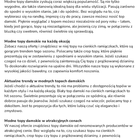
Modne topy damskie zyskują coraz większą popularność. Są nie tylko 
wygodne, ale także stanowią idealną bazę dla wielu stylizacji. Pasują zarówno 
do spodni o wysokim stanie, jak i do spódnic. Bez względu na to, czy 
wybierasz się na randkę, imprezę czy do pracy, zawsze możesz nosić top 
damski. Pięknie wyglądać z topem możesz niezależnie od pory roku – latem, 
kiedy jest gorąco, topy są niezastąpione, ale jesienią czy zimą, w połączeniu z 
bluzką czy swetrem, również świetnie się sprawdzają.
Modne topy damskie na każdą okazję
Zobacz naszą ofertę i znajdziesz w niej topy na cienkich ramiączkach, które są 
gorącym trendem tego sezonu. Polecamy także crop topy, które pięknie 
prezentują się w zestawieniu z spodniami o wysokim stanie. Jeżeli szukasz 
czegoś na co dzień, z pewnością zainteresują Cię topy z prążkowanej dzianiny. 
To doskonałe rozwiązanie na upalne dni. Wszystkie nasze topy są wykonane z 
wysokiej jakości bawełny, co zapewnia komfort noszenia.
Aktualne trendy w modnych topach damskich
Jeżeli chodzi o aktualne trendy, to nie ma problemu z dostępnością topów w 
każdym stylu i na każdą okazję. Biały top damski na cienkich ramiączkach to 
hit sezonu. Świetnie prezentuje się w połączeniu ze spódnicą, ale równie 
dobrze pasuje do jeansów. Jeżeli szukasz czegoś na wieczór, polecamy top z 
dekoltem. Jest to propozycja dla tych, które lubią czuć się elegancko i 
zmysłowo.
Modne topy damskie w atrakcyjnych cenach
W naszej ofercie znajdziesz topy damskie od renomowanych producentów w 
atrakcyjnej cenie. Bez względu na to, czy szukasz topu na cienkich 
ramiączkach, crop topu czy topu z prążkowanej dzianiny, z pewnością 