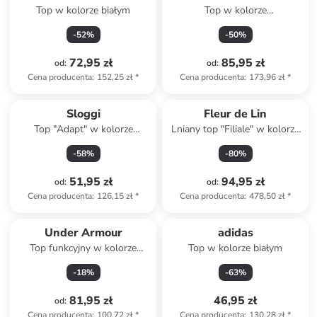
Top w kolorze białym
Top w kolorze
ciemnobrązowym
-
52
%
-
50
%
72,95 zł
85,95 zł
od
:
od
:
Cena producenta
:
152,25 zł
*
Cena producenta
:
173,96 zł
*
Sloggi
Fleur de Lin
Top "Adapt" w kolorze
Lniany top "Filiale" w kolorze
beżowym
beżowym
-
58
%
-
80
%
51,95 zł
94,95 zł
od
:
od
:
Cena producenta
:
126,15 zł
*
Cena producenta
:
478,50 zł
*
Under Armour
adidas
Top funkcyjny w kolorze
Top w kolorze białym
białym
-
18
%
-
63
%
81,95 zł
46,95 zł
od
:
Cena producenta
:
100,72 zł
*
Cena producenta
:
130,28 zł
*