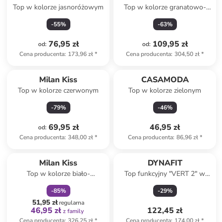
Top w kolorze jasnoróżowym
Top w kolorze granatowo-
czerwonym
-
55
%
-
63
%
76,95 zł
109,95 zł
od
:
od
:
Cena producenta
:
173,96 zł
*
Cena producenta
:
304,50 zł
*
Milan Kiss
CASAMODA
Top w kolorze czerwonym
Top w kolorze zielonym
-
79
%
-
46
%
69,95 zł
46,95 zł
od
:
Cena producenta
:
348,00 zł
*
Cena producenta
:
86,96 zł
*
zniżka
family
Milan Kiss
DYNAFIT
Top w kolorze biało-
Top funkcyjny "VERT 2" w
niebieskim
kolorze żółtym
-
85
%
-
29
%
51,95 zł
regularna
46,95 zł
122,45 zł
z family
Cena producenta
:
326,25 zł
*
Cena producenta
:
174,00 zł
*