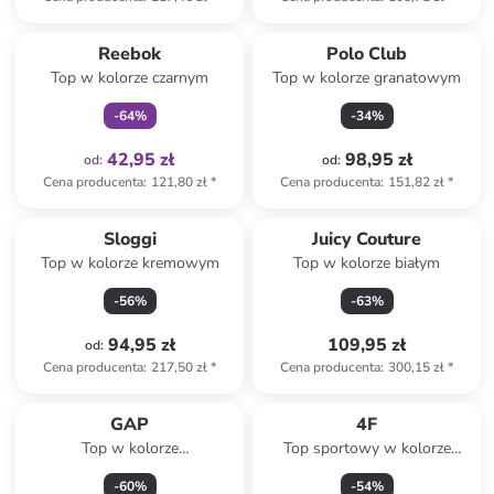
Tylko z
family
Reebok
Polo Club
Top w kolorze czarnym
Top w kolorze granatowym
-
64
%
-
34
%
42,95 zł
98,95 zł
od
:
od
:
Cena producenta
:
121,80 zł
*
Cena producenta
:
151,82 zł
*
Sloggi
Juicy Couture
Top w kolorze kremowym
Top w kolorze białym
-
56
%
-
63
%
94,95 zł
109,95 zł
od
:
Cena producenta
:
217,50 zł
*
Cena producenta
:
300,15 zł
*
GAP
4F
Top w kolorze
Top sportowy w kolorze
ciemnobrązowym
niebieskim
-
60
%
-
54
%