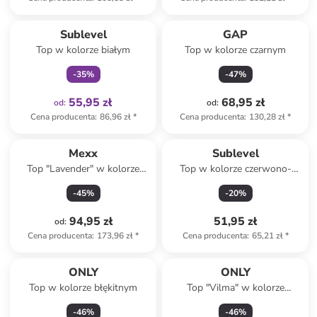
Tylko z
family
Sublevel
GAP
Top w kolorze białym
Top w kolorze czarnym
-
35
%
-
47
%
55,95 zł
68,95 zł
od
:
od
:
Cena producenta
:
86,96 zł
*
Cena producenta
:
130,28 zł
*
Mexx
Sublevel
Top "Lavender" w kolorze
Top w kolorze czerwono-
granatowym
białym
-
45
%
-
20
%
94,95 zł
51,95 zł
od
:
Cena producenta
:
173,96 zł
*
Cena producenta
:
65,21 zł
*
ONLY
ONLY
Top w kolorze błękitnym
Top "Vilma" w kolorze
turkusowym
-
46
%
-
46
%