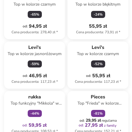
Top w kolorze czarnym
Top w kolorze błękitnym
-
65
%
-
24
%
94,95 zł
55,95 zł
od
:
Cena producenta
:
278,40 zł
*
Cena producenta
:
73,91 zł
*
Levi's
Levi's
Top w kolorze jasnoróżowym
Top w kolorze czarnym
-
59
%
-
52
%
46,95 zł
55,95 zł
od
:
od
:
Cena producenta
:
117,23 zł
*
Cena producenta
:
117,23 zł
*
Tylko z
family
zniżka
family
rukka
Pieces
Top funkcyjny "Mikkola" w
Top "Frieda" w kolorze
kolorze czarnym
brązowym
-
44
%
-
81
%
29,95 zł
od
:
regularna
59,95 zł
27,95 zł
od
:
od
:
z family
Cena producenta
:
108,53 zł
*
Cena producenta
:
152,21 zł
*