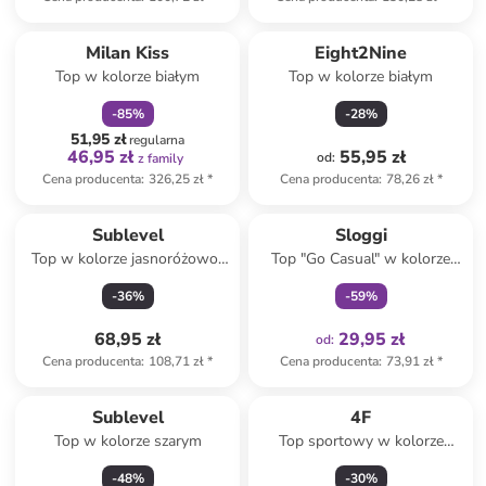
zniżka
family
Produkt zarezerwowany
Milan Kiss
Eight2Nine
Top w kolorze białym
Top w kolorze białym
-
85
%
-
28
%
51,95 zł
regularna
46,95 zł
55,95 zł
od
:
z family
Cena producenta
:
326,25 zł
*
Cena producenta
:
78,26 zł
*
Tylko z
family
Sublevel
Sloggi
Top w kolorze jasnoróżowo-
Top "Go Casual" w kolorze
błękitnym
czarnym
-
36
%
-
59
%
68,95 zł
29,95 zł
od
:
Cena producenta
:
108,71 zł
*
Cena producenta
:
73,91 zł
*
Sublevel
4F
Top w kolorze szarym
Top sportowy w kolorze
czerwonym
-
48
%
-
30
%