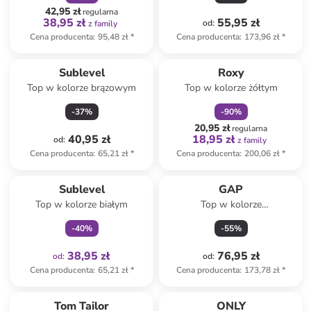
42,95 zł
regularna
38,95 zł
55,95 zł
od
:
z family
Cena producenta
:
95,48 zł
*
Cena producenta
:
173,96 zł
*
zniżka
family
Sublevel
Roxy
Top w kolorze brązowym
Top w kolorze żółtym
-
37
%
-
90
%
20,95 zł
regularna
40,95 zł
18,95 zł
od
:
z family
Cena producenta
:
65,21 zł
*
Cena producenta
:
200,06 zł
*
Tylko z
family
Sublevel
GAP
Top w kolorze białym
Top w kolorze
ciemnobrązowo-białym
-
40
%
-
55
%
38,95 zł
76,95 zł
od
:
od
:
Cena producenta
:
65,21 zł
*
Cena producenta
:
173,78 zł
*
zniżka
family
Tom Tailor
ONLY