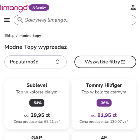
family
Sklep
modne-topy
Modne Topy wyprzedaż
Popularność
Wszystkie filtry
Tylko z
family
Sublevel
Tommy Hilfiger
Top w kolorze białym
Top w kolorze czarnym
-
54
%
-
36
%
29,95 zł
81,95 zł
od
:
od
:
Cena producenta
:
65,21 zł
*
Cena producenta
:
130,07 zł
*
Tylko z
family
zniżka
family
GAP
4F