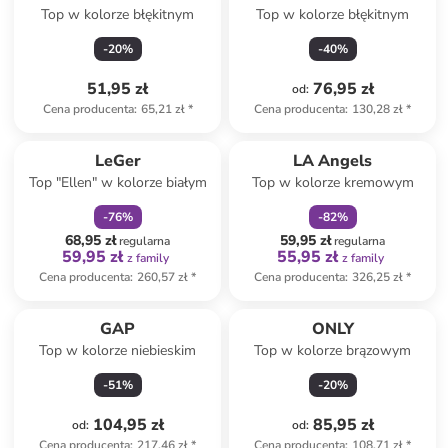
Top w kolorze błękitnym
Top w kolorze błękitnym
-
20
%
-
40
%
51,95 zł
76,95 zł
od
:
Cena producenta
:
65,21 zł
*
Cena producenta
:
130,28 zł
*
zniżka
family
zniżka
family
LeGer
LA Angels
Top "Ellen" w kolorze białym
Top w kolorze kremowym
-
76
%
-
82
%
68,95 zł
59,95 zł
regularna
regularna
59,95 zł
55,95 zł
z family
z family
Cena producenta
:
260,57 zł
*
Cena producenta
:
326,25 zł
*
GAP
ONLY
Top w kolorze niebieskim
Top w kolorze brązowym
-
51
%
-
20
%
104,95 zł
85,95 zł
od
:
od
:
Cena producenta
:
217,46 zł
*
Cena producenta
:
108,71 zł
*