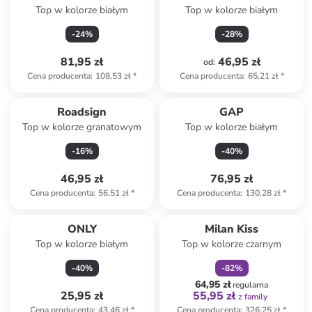
Top w kolorze białym
Top w kolorze białym
-
24
%
-
28
%
81,95 zł
46,95 zł
od
:
Cena producenta
:
108,53 zł
*
Cena producenta
:
65,21 zł
*
Roadsign
GAP
Top w kolorze granatowym
Top w kolorze białym
-
16
%
-
40
%
46,95 zł
76,95 zł
Cena producenta
:
56,51 zł
*
Cena producenta
:
130,28 zł
*
zniżka
family
ONLY
Milan Kiss
Top w kolorze białym
Top w kolorze czarnym
-
40
%
-
82
%
64,95 zł
regularna
25,95 zł
55,95 zł
z family
Cena producenta
:
43,46 zł
*
Cena producenta
:
326,25 zł
*