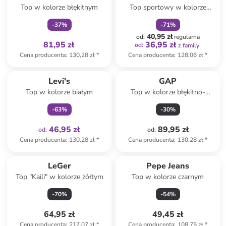
Top w kolorze błękitnym
Top sportowy w kolorze
niebieskoszarym
-
37
%
-
71
%
40,95 zł
od
:
regularna
81,95 zł
36,95 zł
od
:
z family
Cena producenta
:
130,28 zł
*
Cena producenta
:
128,06 zł
*
Tylko z
family
Levi's
GAP
Top w kolorze białym
Top w kolorze błękitno-
brązowym
-
63
%
-
30
%
46,95 zł
89,95 zł
od
:
od
:
Cena producenta
:
130,28 zł
*
Cena producenta
:
130,28 zł
*
LeGer
Pepe Jeans
Top "Kaili" w kolorze żółtym
Top w kolorze czarnym
-
70
%
-
54
%
64,95 zł
49,45 zł
Cena producenta
:
217,07 zł
*
Cena producenta
:
108,75 zł
*