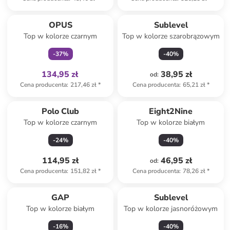
Tylko z
family
OPUS
Sublevel
Top w kolorze czarnym
Top w kolorze szarobrązowym
-
37
%
-
40
%
134,95 zł
38,95 zł
od
:
Cena producenta
:
217,46 zł
*
Cena producenta
:
65,21 zł
*
Polo Club
Eight2Nine
Top w kolorze czarnym
Top w kolorze białym
-
24
%
-
40
%
114,95 zł
46,95 zł
od
:
Cena producenta
:
151,82 zł
*
Cena producenta
:
78,26 zł
*
GAP
Sublevel
Top w kolorze białym
Top w kolorze jasnoróżowym
-
16
%
-
40
%