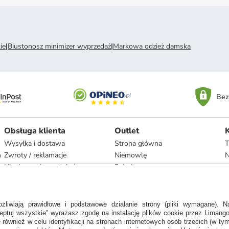
ie
|
Biustonosz minimizer wyprzedaż
|
Markowa odzież damska
Bez
Obsługa klienta
Outlet
Wysyłka i dostawa
Strona główna
T
h
Zwroty / reklamacje
Niemowlę
N
Użytkowanie produktów
Dziecko
Recykling i utylizacja
Kobieta
Odstąpienie
Mężczyzna
Zgodność z umową i naprawa
Dom
Marki