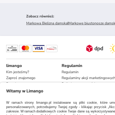
Zobacz również
:
Markowa Bielizna damska
|
Markowe biustonosze damsk
limango
Regulamin
Kim jesteśmy?
Regulamin
Zaproś znajomego
Regulaminy akcji marketingowyc
Pracuj u nas
Polityka prywatności
Informacje dla prasy
Ustawienia prywatności
Compliance