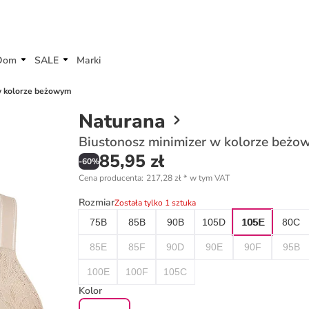
Dom
SALE
Marki
w kolorze beżowym
Naturana
Biustonosz minimizer w kolorze beż
85,95 zł
-
60
%
Cena producenta
:
217,28 zł
*
w tym VAT
Rozmiar
Została tylko 1 sztuka
75B
85B
90B
105D
105E
80C
85E
85F
90D
90E
90F
95B
100E
100F
105C
Kolor