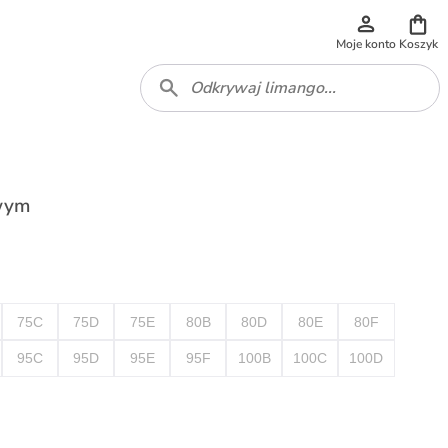
Moje konto
Koszyk
owym
75C
75D
75E
80B
80D
80E
80F
95C
95D
95E
95F
100B
100C
100D