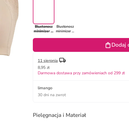
Biustonosz
Biustonosz
minimizer w
minimizer w
kolorze
kolorze
beżowym
czarnym
Dodaj 
11 sierpnia
8,95 zł
Darmowa dostawa przy zamówieniach od 299 zł
limango
30 dni na zwrot
Pielęgnacja i Materiał