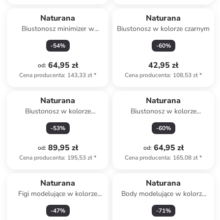
Naturana
Naturana
Biustonosz minimizer w
Biustonosz w kolorze czarnym
kolorze czerwonym
-
54
%
-
60
%
64,95 zł
42,95 zł
od
:
Cena producenta
:
143,33 zł
*
Cena producenta
:
108,53 zł
*
Naturana
Naturana
Biustonosz w kolorze
Biustonosz w kolorze
pomarańczowym
bordowym
-
53
%
-
60
%
89,95 zł
64,95 zł
od
:
od
:
Cena producenta
:
195,53 zł
*
Cena producenta
:
165,08 zł
*
Naturana
Naturana
Figi modelujące w kolorze
Body modelujące w kolorze
jasnoróżowym
beżowym
-
47
%
-
71
%