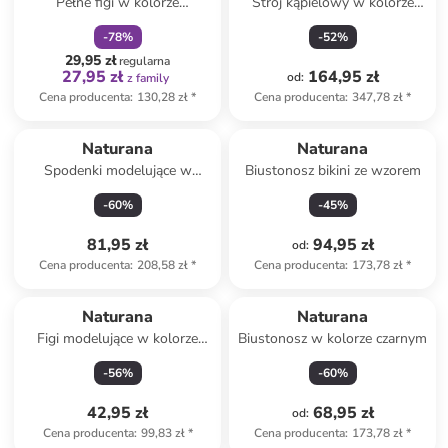
Pełne figi w kolorze
Strój kąpielowy w kolorze
jasnoróżowym
niebiesko-różowym
-
78
%
-
52
%
29,95 zł
regularna
27,95 zł
164,95 zł
od
:
z family
Cena producenta
:
130,28 zł
*
Cena producenta
:
347,78 zł
*
Naturana
Naturana
Spodenki modelujące w
Biustonosz bikini ze wzorem
kolorze beżowym
-
60
%
-
45
%
81,95 zł
94,95 zł
od
:
Cena producenta
:
208,58 zł
*
Cena producenta
:
173,78 zł
*
Naturana
Naturana
Figi modelujące w kolorze
Biustonosz w kolorze czarnym
błękitnym
-
56
%
-
60
%
42,95 zł
68,95 zł
od
:
Cena producenta
:
99,83 zł
*
Cena producenta
:
173,78 zł
*