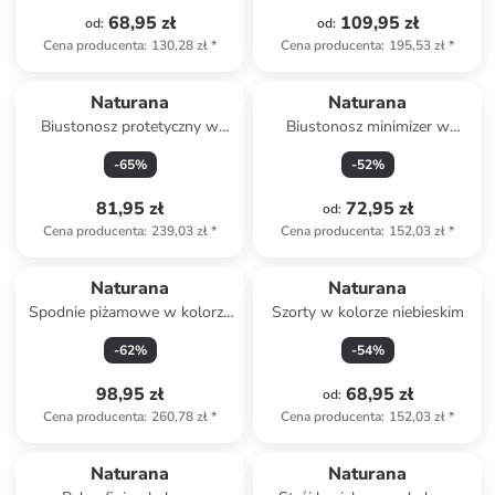
68,95 zł
109,95 zł
od
:
od
:
Cena producenta
:
130,28 zł
*
Cena producenta
:
195,53 zł
*
Naturana
Naturana
Biustonosz protetyczny w
Biustonosz minimizer w
kolorze granatowym
kolorze turkusowym
-
65
%
-
52
%
81,95 zł
72,95 zł
od
:
Cena producenta
:
239,03 zł
*
Cena producenta
:
152,03 zł
*
Naturana
Naturana
Spodnie piżamowe w kolorze
Szorty w kolorze niebieskim
niebiesko-jasnoróżowym
-
62
%
-
54
%
98,95 zł
68,95 zł
od
:
Cena producenta
:
260,78 zł
*
Cena producenta
:
152,03 zł
*
zniżka
family
Naturana
Naturana