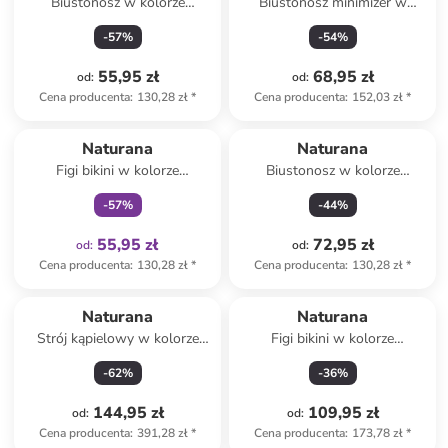
Biustonosz w kolorze
Biustonosz minimizer w
błękitnym
kolorze granatowym
-
57
%
-
54
%
55,95 zł
68,95 zł
od
:
od
:
Cena producenta
:
130,28 zł
*
Cena producenta
:
152,03 zł
*
Tylko z
family
Naturana
Naturana
Figi bikini w kolorze
Biustonosz w kolorze
niebiesko-różowym
fioletowym
-
57
%
-
44
%
55,95 zł
72,95 zł
od
:
od
:
Cena producenta
:
130,28 zł
*
Cena producenta
:
130,28 zł
*
Naturana
Naturana
Strój kąpielowy w kolorze
Figi bikini w kolorze
czarnym
granatowym
-
62
%
-
36
%
144,95 zł
109,95 zł
od
:
od
:
Cena producenta
:
391,28 zł
*
Cena producenta
:
173,78 zł
*