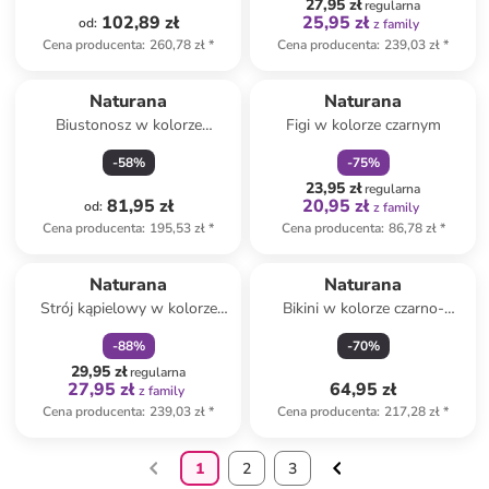
27,95 zł
regularna
102,89 zł
25,95 zł
od
:
z family
Cena producenta
:
260,78 zł
*
Cena producenta
:
239,03 zł
*
zniżka
family
Naturana
Naturana
Biustonosz w kolorze
Figi w kolorze czarnym
fioletowym
-
58
%
-
75
%
23,95 zł
regularna
81,95 zł
20,95 zł
od
:
z family
Cena producenta
:
195,53 zł
*
Cena producenta
:
86,78 zł
*
zniżka
family
Naturana
Naturana
Strój kąpielowy w kolorze
Bikini w kolorze czarno-
czarnym ze wzorem
niebiesko-brązowym
-
88
%
-
70
%
29,95 zł
regularna
27,95 zł
64,95 zł
z family
Cena producenta
:
239,03 zł
*
Cena producenta
:
217,28 zł
*
1
2
3