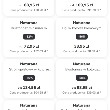
68,95 zł
109,95 zł
od
:
od
:
Cena producenta
:
130,28 zł
*
Cena producenta
:
391,28 zł
*
Naturana
Naturana
Biustonosz minimizer w
Figi w kolorze kremowym
kolorze fioletowym
-
52
%
-
56
%
72,95 zł
33,95 zł
od
:
Cena producenta
:
152,03 zł
*
Cena producenta
:
78,08 zł
*
Naturana
Naturana
Strój kąpielowy w kolorze
Biustonosz w kolorze
niebieskim
różowym
-
55
%
-
58
%
134,95 zł
98,95 zł
od
:
od
:
Cena producenta
:
304,28 zł
*
Cena producenta
:
239,03 zł
*
Naturana
Naturana