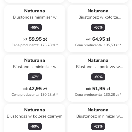
Naturana
Naturana
Biustonosz minimizer w
Biustonosz w kolorze
kolorze białym
bordowym
-
65
%
-
66
%
59,95 zł
64,95 zł
od
:
od
:
Cena producenta
:
173,78 zł
*
Cena producenta
:
195,53 zł
*
Naturana
Naturana
Biustonosz minimizer w
Biustonosz sportowy w
kolorze białym
kolorze szarym
-
67
%
-
60
%
42,95 zł
51,95 zł
od
:
od
:
Cena producenta
:
130,28 zł
*
Cena producenta
:
130,28 zł
*
Naturana
Naturana
Biustonosz w kolorze czarnym
Biustonosz minimizer w
kolorze czarnym
-
60
%
-
62
%