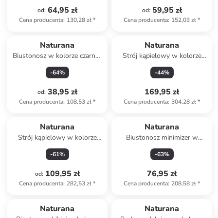
64,95 zł
59,95 zł
od
:
od
:
Cena producenta
:
130,28 zł
*
Cena producenta
:
152,03 zł
*
Naturana
Naturana
Biustonosz w kolorze czarno-
Strój kąpielowy w kolorze
białym do karmienia
różowo-zielonym
-
64
%
-
44
%
38,95 zł
169,95 zł
od
:
Cena producenta
:
108,53 zł
*
Cena producenta
:
304,28 zł
*
Naturana
Naturana
Strój kąpielowy w kolorze
Biustonosz minimizer w
zielono-niebiesko-
kolorze czarnym
-
61
%
-
63
%
turkusowym
109,95 zł
76,95 zł
od
:
Cena producenta
:
282,53 zł
*
Cena producenta
:
208,58 zł
*
Naturana
Naturana