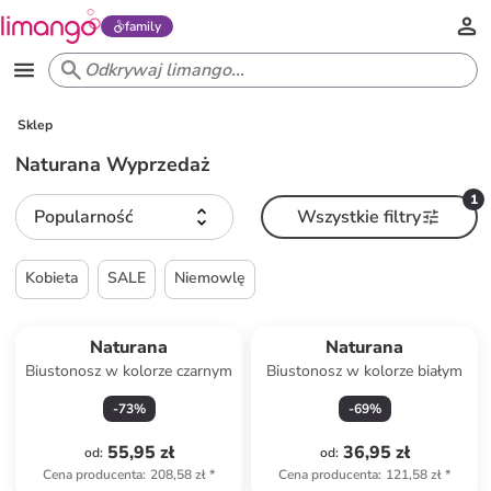
family
Sklep
Naturana Wyprzedaż
1
Popularność
Wszystkie filtry
Kobieta
SALE
Niemowlę
Naturana
Naturana
Biustonosz w kolorze czarnym
Biustonosz w kolorze białym
-
73
%
-
69
%
55,95 zł
36,95 zł
od
:
od
:
Cena producenta
:
208,58 zł
*
Cena producenta
:
121,58 zł
*