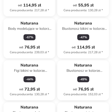
114,95 zł
55,95 zł
od
:
od
:
Cena producenta
:
217,28 zł
*
Cena producenta
:
130,28 zł
*
Naturana
Naturana
Body modelujące w kolorze
Biustonosz bikini w kolorze
białym
czarnym
-
67
%
-
47
%
76,95 zł
114,95 zł
od
:
od
:
Cena producenta
:
239,03 zł
*
Cena producenta
:
217,28 zł
*
Naturana
Naturana
Figi bikini w kolorze
Biustonosz w kolorze
niebieskim
beżowym
-
44
%
-
49
%
72,95 zł
76,95 zł
od
:
od
:
Cena producenta
:
130,28 zł
*
Cena producenta
:
152,03 zł
*
Naturana
Naturana