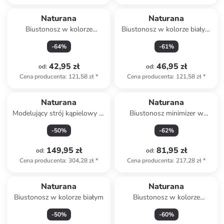
Naturana
Naturana
Biustonosz w kolorze
Biustonosz w kolorze białym
granatowym
do karmienia
-
64
%
-
61
%
42,95 zł
46,95 zł
od
:
od
:
Cena producenta
:
121,58 zł
*
Cena producenta
:
121,58 zł
*
Naturana
Naturana
Modelujący strój kąpielowy ze
Biustonosz minimizer w
wzorem
kolorze czarnym
-
50
%
-
62
%
149,95 zł
81,95 zł
od
:
od
:
Cena producenta
:
304,28 zł
*
Cena producenta
:
217,28 zł
*
Naturana
Naturana
Biustonosz w kolorze białym
Biustonosz w kolorze
niebieskim
-
50
%
-
60
%