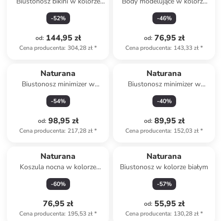
Biustonosz bikini w kolorze
Body modelujące w kolorze
granatowym
białym
-
52
%
-
46
%
144,95 zł
76,95 zł
od
:
od
:
Cena producenta
:
304,28 zł
*
Cena producenta
:
143,33 zł
*
Naturana
Naturana
Biustonosz minimizer w
Biustonosz minimizer w
kolorze beżowym
kolorze jasnoróżowym
-
54
%
-
40
%
98,95 zł
89,95 zł
od
:
od
:
Cena producenta
:
217,28 zł
*
Cena producenta
:
152,03 zł
*
Naturana
Naturana
Koszula nocna w kolorze
Biustonosz w kolorze białym
niebieskim
-
60
%
-
57
%
76,95 zł
55,95 zł
od
:
Cena producenta
:
195,53 zł
*
Cena producenta
:
130,28 zł
*