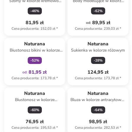
Szorty w kolorze kremowo-
Body modelujące w kolorze
szarym
czarnym
-
46
%
-
62
%
81,95 zł
89,95 zł
od
:
Cena producenta
:
152,03 zł
*
Cena producenta
:
239,03 zł
*
Tylko z
family
Naturana
Naturana
Biustonosz bikini w kolorze
Sukienka w kolorze różowym
niebiesko-turkusowym
-
52
%
-
28
%
81,95 zł
124,95 zł
od
:
Cena producenta
:
173,78 zł
*
Cena producenta
:
173,78 zł
*
Naturana
Naturana
Biustonosz w kolorze
Bluza w kolorze antracytowo-
kremowym
białym
-
60
%
-
64
%
76,95 zł
98,95 zł
Cena producenta
:
195,53 zł
*
Cena producenta
:
282,53 zł
*