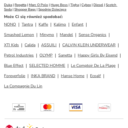
Duka
 | 
Regatta
 | 
Marc O Polo
 | 
Hugo Boss
 | 
Tigha
 | 
Cybex
 | 
Diesel
 | 
Scotch 
Soda
 | 
Shopper Bags
 | 
Spodnie Dziecięce
Może Ci się również spodobać
:
NONO
Tantra
Kaffe
Kalimo
Enfant
Smashed Lemon
Minymo
Mandel
Sense Organics
XTI Kids
Calida
ASSUILI
CALVIN KLEIN UNDERWEAR
Petrol Industries
OLYMP
Sanetta
Happy Girls By Eisend
Blue Effect
SELECTED HOMME
Le Comptoir De La Plage
Foreverfolie
INKA BRAND
Hanse Home
Ecoalf
La Compagnie Du Lin