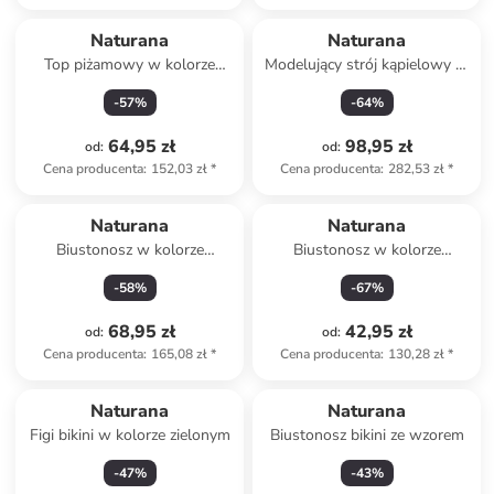
Naturana
Naturana
Top piżamowy w kolorze
Modelujący strój kąpielowy w
niebieskim
kolorze niebieskim
-
57
%
-
64
%
64,95 zł
98,95 zł
od
:
od
:
Cena producenta
:
152,03 zł
*
Cena producenta
:
282,53 zł
*
Naturana
Naturana
Biustonosz w kolorze
Biustonosz w kolorze
niebieskim
jagodowym
-
58
%
-
67
%
68,95 zł
42,95 zł
od
:
od
:
Cena producenta
:
165,08 zł
*
Cena producenta
:
130,28 zł
*
Naturana
Naturana
Figi bikini w kolorze zielonym
Biustonosz bikini ze wzorem
-
47
%
-
43
%