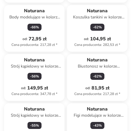
Naturana
Naturana
Body modelujące w kolorze
Koszulka tankini w kolorze
beżowym
czarnym
-
66
%
-
62
%
72,95 zł
104,95 zł
od
:
od
:
Cena producenta
:
217,28 zł
*
Cena producenta
:
282,53 zł
*
Naturana
Naturana
Strój kąpielowy w kolorze
Biustonosz w kolorze
czarnym
bordowym
-
56
%
-
62
%
149,95 zł
81,95 zł
od
:
od
:
Cena producenta
:
347,78 zł
*
Cena producenta
:
217,28 zł
*
Naturana
Naturana
Strój kąpielowy w kolorze
Figi modelujące w kolorze
czarnym
fioletowym
-
55
%
-
43
%