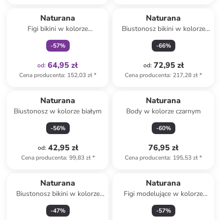
Tylko z
family
Naturana
Naturana
Figi bikini w kolorze
Biustonosz bikini w kolorze
niebiesko-różowym
niebiesko-różowym
-
57
%
-
66
%
64,95 zł
72,95 zł
od
:
od
:
Cena producenta
:
152,03 zł
*
Cena producenta
:
217,28 zł
*
Naturana
Naturana
Biustonosz w kolorze białym
Body w kolorze czarnym
-
56
%
-
60
%
42,95 zł
76,95 zł
od
:
Cena producenta
:
99,83 zł
*
Cena producenta
:
195,53 zł
*
Naturana
Naturana
Biustonosz bikini w kolorze
Figi modelujące w kolorze
niebiesko-różowym
turkusowym
-
47
%
-
57
%