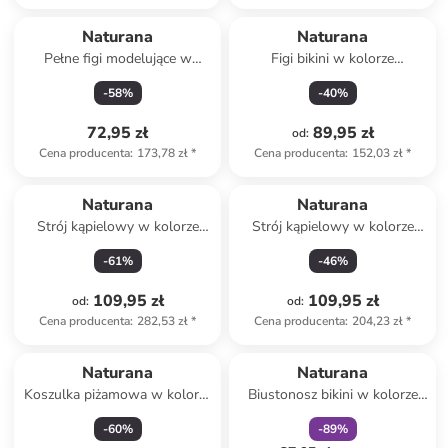
Naturana
Naturana
Pełne figi modelujące w
Figi bikini w kolorze
kolorze czarnym
turkusowo-niebieskim
-
58
%
-
40
%
72,95 zł
89,95 zł
od
:
Cena producenta
:
173,78 zł
*
Cena producenta
:
152,03 zł
*
Naturana
Naturana
Strój kąpielowy w kolorze
Strój kąpielowy w kolorze
biało-zielonym
granatowo-niebieskim
-
61
%
-
46
%
109,95 zł
109,95 zł
od
:
od
:
Cena producenta
:
282,53 zł
*
Cena producenta
:
204,23 zł
*
zniżka
family
Naturana
Naturana
Koszulka piżamowa w kolorze
Biustonosz bikini w kolorze
jasnoróżowym
niebieskim
-
60
%
-
89
%