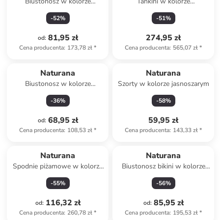
Biustonosz w kolorze
Tankini w kolorze
ciemnofioletowym
jaskrawożółto-czarnym
-
52
%
-
51
%
81,95 zł
274,95 zł
od
:
Cena producenta
:
173,78 zł
*
Cena producenta
:
565,07 zł
*
Naturana
Naturana
Biustonosz w kolorze
Szorty w kolorze jasnoszarym
pomarańczowym
-
36
%
-
58
%
68,95 zł
59,95 zł
od
:
Cena producenta
:
108,53 zł
*
Cena producenta
:
143,33 zł
*
Naturana
Naturana
Spodnie piżamowe w kolorze
Biustonosz bikini w kolorze
jasnoróżowym
niebiesko-turkusowym
-
55
%
-
56
%
116,32 zł
85,95 zł
od
:
od
:
Cena producenta
:
260,78 zł
*
Cena producenta
:
195,53 zł
*