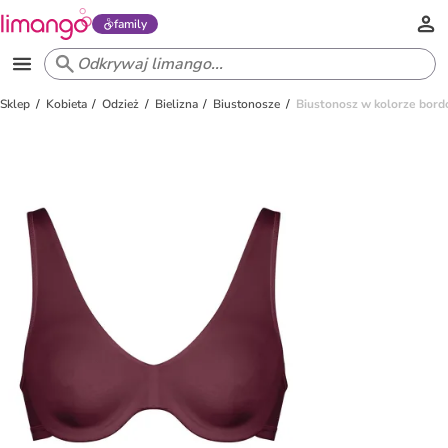
family
Sklep
Kobieta
Odzież
Bielizna
Biustonosze
Biustonosz w kolorze bor