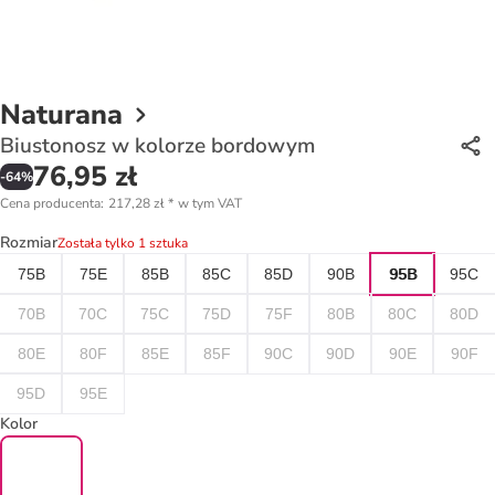
Naturana
Biustonosz w kolorze bordowym
76,95 zł
-
64
%
Cena producenta
:
217,28 zł
*
w tym VAT
Rozmiar
Została tylko 1 sztuka
75B
75E
85B
85C
85D
90B
95B
95C
70B
70C
75C
75D
75F
80B
80C
80D
80E
80F
85E
85F
90C
90D
90E
90F
95D
95E
Kolor