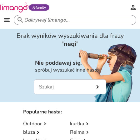
family
Brak wyników wyszukiwania dla frazy
'
neqi
'
Nie poddawaj się,
spróbuj wyszukać inne hasło
Popularne hasła
:
Outdoor
kurtka
bluza
Reima