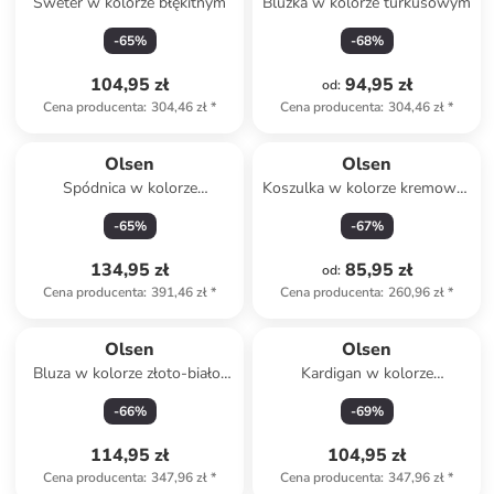
Sweter w kolorze błękitnym
Bluzka w kolorze turkusowym
-
65
%
-
68
%
104,95 zł
94,95 zł
od
:
Cena producenta
:
304,46 zł
*
Cena producenta
:
304,46 zł
*
Olsen
Olsen
Spódnica w kolorze
Koszulka w kolorze kremowo-
granatowym
czarno-żółtym
-
65
%
-
67
%
134,95 zł
85,95 zł
od
:
Cena producenta
:
391,46 zł
*
Cena producenta
:
260,96 zł
*
Olsen
Olsen
Bluza w kolorze złoto-biało-
Kardigan w kolorze
czarnym
granatowym
-
66
%
-
69
%
114,95 zł
104,95 zł
Cena producenta
:
347,96 zł
*
Cena producenta
:
347,96 zł
*