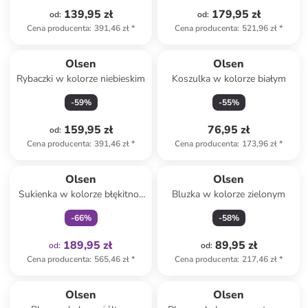
139,95 zł
179,95 zł
od
:
od
:
Cena producenta
:
391,46 zł
*
Cena producenta
:
521,96 zł
*
Olsen
Olsen
Rybaczki w kolorze niebieskim
Koszulka w kolorze białym
-
59
%
-
55
%
159,95 zł
76,95 zł
od
:
Cena producenta
:
391,46 zł
*
Cena producenta
:
173,96 zł
*
Tylko z
family
Olsen
Olsen
Sukienka w kolorze błękitno-
Bluzka w kolorze zielonym
białym
-
66
%
-
58
%
189,95 zł
89,95 zł
od
:
od
:
Cena producenta
:
565,46 zł
*
Cena producenta
:
217,46 zł
*
Olsen
Olsen