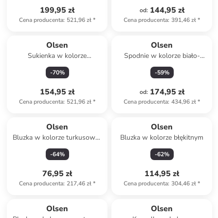
199,95 zł
144,95 zł
od
:
Cena producenta
:
521,96 zł
*
Cena producenta
:
391,46 zł
*
Olsen
Olsen
Sukienka w kolorze
Spodnie w kolorze biało-
granatowo-niebiesko-
granatowym
-
70
%
-
59
%
beżowym
154,95 zł
174,95 zł
od
:
Cena producenta
:
521,96 zł
*
Cena producenta
:
434,96 zł
*
Olsen
Olsen
Bluzka w kolorze turkusowo-
Bluzka w kolorze błękitnym
białym
-
64
%
-
62
%
76,95 zł
114,95 zł
Cena producenta
:
217,46 zł
*
Cena producenta
:
304,46 zł
*
Olsen
Olsen