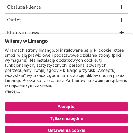
Obsługa klienta
Outlet
Klub zakupowy
limango.de
limango.nl
* Rekomendowana, niewiążąca cena detaliczna producenta, jaką wskazał nam
nasz dostawca. Wartość procentowa oznacza różnicę pomiędzy naszą ceną a
rekomendowaną ceną detaliczną producenta.
ᵃ Regulamin oraz warunki promocji dostępne na stronie