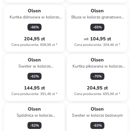
Olsen
Olsen
Kurtka dżinsowa w kolorze
Bluza w kolorze granatowo-
granatowym
białym
-
66
%
-
65
%
204,95 zł
104,95 zł
od
:
Cena producenta
:
608,96 zł
*
Cena producenta
:
304,46 zł
*
Olsen
Olsen
Sweter w kolorze
Kurtka pikowana w kolorze
turkusowym
beżowym
-
62
%
-
70
%
144,95 zł
204,95 zł
Cena producenta
:
391,46 zł
*
Cena producenta
:
695,96 zł
*
Olsen
Olsen
Spódnica w kolorze
Sweter w kolorze beżowym
niebieskim
-
52
%
-
63
%