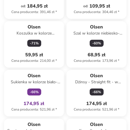
184,95 zł
109,95 zł
od
:
od
:
Cena producenta
:
391,46 zł
*
Cena producenta
:
304,46 zł
*
Olsen
Olsen
Koszulka w kolorze
Szal w kolorze niebiesko-
kremowym
kremowym
-
71
%
-
60
%
59,95 zł
68,95 zł
Cena producenta
:
214,00 zł
*
Cena producenta
:
173,96 zł
*
Tylko z
family
Olsen
Olsen
Sukienka w kolorze biało-
Dżinsy - Straight fit - w
czarnym
kolorze niebieskim
-
66
%
-
66
%
174,95 zł
174,95 zł
Cena producenta
:
521,96 zł
*
Cena producenta
:
521,96 zł
*
Olsen
Olsen