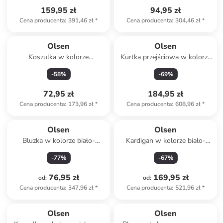
159,95 zł
94,95 zł
Cena producenta
:
391,46 zł
*
Cena producenta
:
304,46 zł
*
Olsen
Olsen
Koszulka w kolorze
Kurtka przejściowa w kolorze
granatowo-białym
kremowym
-
58
%
-
69
%
72,95 zł
184,95 zł
Cena producenta
:
173,96 zł
*
Cena producenta
:
608,96 zł
*
Olsen
Olsen
Bluzka w kolorze biało-
Kardigan w kolorze biało-
czarno-granatowym
czarnym
-
77
%
-
67
%
76,95 zł
169,95 zł
od
:
od
:
Cena producenta
:
347,96 zł
*
Cena producenta
:
521,96 zł
*
Olsen
Olsen