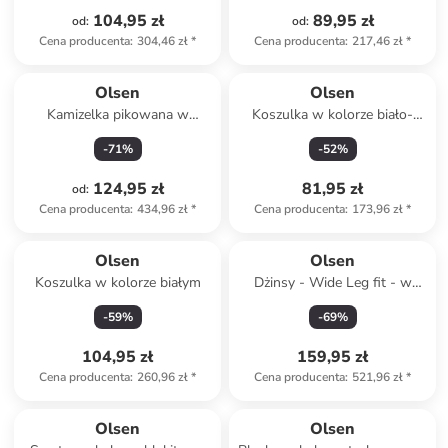
104,95 zł
89,95 zł
od
:
od
:
Cena producenta
:
304,46 zł
*
Cena producenta
:
217,46 zł
*
Olsen
Olsen
Kamizelka pikowana w
Koszulka w kolorze biało-
kolorze turkusowym
zielono-niebieskim
-
71
%
-
52
%
124,95 zł
81,95 zł
od
:
Cena producenta
:
434,96 zł
*
Cena producenta
:
173,96 zł
*
Olsen
Olsen
Koszulka w kolorze białym
Dżinsy - Wide Leg fit - w
kolorze błękitnym
-
59
%
-
69
%
104,95 zł
159,95 zł
Cena producenta
:
260,96 zł
*
Cena producenta
:
521,96 zł
*
Olsen
Olsen