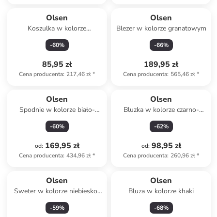
Olsen
Olsen
Koszulka w kolorze
Blezer w kolorze granatowym
granatowo-białym
-
60
%
-
66
%
85,95 zł
189,95 zł
Cena producenta
:
217,46 zł
*
Cena producenta
:
565,46 zł
*
Olsen
Olsen
Spodnie w kolorze biało-
Bluzka w kolorze czarno-
czarnym
białym
-
60
%
-
62
%
169,95 zł
98,95 zł
od
:
od
:
Cena producenta
:
434,96 zł
*
Cena producenta
:
260,96 zł
*
Olsen
Olsen
Sweter w kolorze niebiesko-
Bluza w kolorze khaki
kremowym
-
59
%
-
68
%