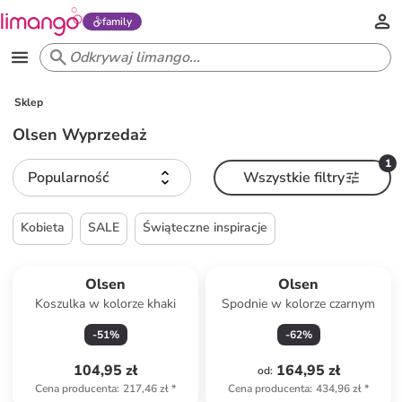
family
Sklep
Olsen Wyprzedaż
1
Popularność
Wszystkie filtry
Kobieta
SALE
Świąteczne inspiracje
Olsen
Olsen
Koszulka w kolorze khaki
Spodnie w kolorze czarnym
-
51
%
-
62
%
104,95 zł
164,95 zł
od
:
Cena producenta
:
217,46 zł
*
Cena producenta
:
434,96 zł
*