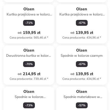
Olsen
Olsen
Kurtka przejściowa w kolorze
Kurtka przejściowa w kolorze
czerwonym
zielonym
-
71
%
-
67
%
159,95 zł
139,95 zł
od
:
od
:
Cena producenta
:
565,46 zł
*
Cena producenta
:
434,96 zł
*
Olsen
Olsen
Dwustronna kurtka w kolorze
Spodnie w kolorze czarnym
błękitno-oliwkowym
-
70
%
-
67
%
214,95 zł
139,95 zł
od
:
od
:
Cena producenta
:
739,46 zł
*
Cena producenta
:
434,96 zł
*
Olsen
Olsen
Spodnie w kolorze
Spodnie materiałowe w
granatowym
kolorze kremowym
-
73
%
-
57
%