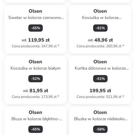
Olsen
Olsen
Sweter w kolorze czerwono-
Koszulka w kolorze
białym
kremowym
-
65
%
-
81
%
119,95 zł
48,96 zł
od
:
od
:
Cena producenta
:
347,96 zł
*
Cena producenta
:
260,96 zł
*
Olsen
Olsen
Koszulka w kolorze białym
Kurtka dżinsowa w kolorze
granatowym
-
52
%
-
61
%
81,95 zł
199,95 zł
od
:
Cena producenta
:
173,96 zł
*
Cena producenta
:
521,96 zł
*
Olsen
Olsen
Bluza w kolorze błękitno-
Bluzka w kolorze niebiesko-
białym
fioletowo-białym
-
65
%
-
58
%