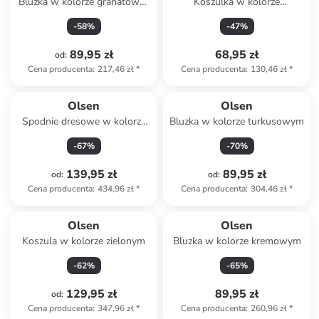
Bluzka w kolorze granatowo-
Koszulka w kolorze
kremowo-niebieskim
czerwonym
-
58
%
-
47
%
89,95 zł
68,95 zł
od
:
Cena producenta
:
217,46 zł
*
Cena producenta
:
130,46 zł
*
Olsen
Olsen
Spodnie dresowe w kolorze
Bluzka w kolorze turkusowym
czerwonym
-
67
%
-
70
%
139,95 zł
89,95 zł
od
:
od
:
Cena producenta
:
434,96 zł
*
Cena producenta
:
304,46 zł
*
Olsen
Olsen
Koszula w kolorze zielonym
Bluzka w kolorze kremowym
-
62
%
-
65
%
129,95 zł
89,95 zł
od
:
Cena producenta
:
347,96 zł
*
Cena producenta
:
260,96 zł
*