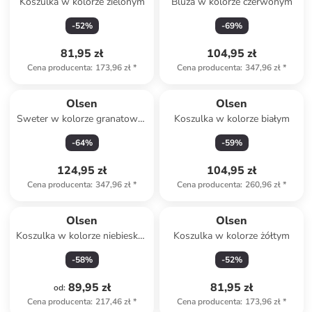
Koszulka w kolorze zielonym
Bluza w kolorze czerwonym
-
52
%
-
69
%
81,95 zł
104,95 zł
Cena producenta
:
173,96 zł
*
Cena producenta
:
347,96 zł
*
Olsen
Olsen
Sweter w kolorze granatowo-
Koszulka w kolorze białym
białym
-
64
%
-
59
%
124,95 zł
104,95 zł
Cena producenta
:
347,96 zł
*
Cena producenta
:
260,96 zł
*
Olsen
Olsen
Koszulka w kolorze niebiesko-
Koszulka w kolorze żółtym
białym
-
58
%
-
52
%
89,95 zł
81,95 zł
od
:
Cena producenta
:
217,46 zł
*
Cena producenta
:
173,96 zł
*