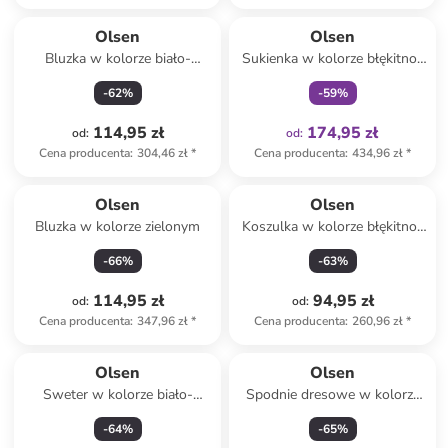
Tylko z
family
Olsen
Olsen
Bluzka w kolorze biało-
Sukienka w kolorze błękitno-
czarnym
granatowym
-
62
%
-
59
%
114,95 zł
174,95 zł
od
:
od
:
Cena producenta
:
304,46 zł
*
Cena producenta
:
434,96 zł
*
Olsen
Olsen
Bluzka w kolorze zielonym
Koszulka w kolorze błękitno-
granatowym
-
66
%
-
63
%
114,95 zł
94,95 zł
od
:
od
:
Cena producenta
:
347,96 zł
*
Cena producenta
:
260,96 zł
*
Olsen
Olsen
Sweter w kolorze biało-
Spodnie dresowe w kolorze
zielonym
khaki
-
64
%
-
65
%