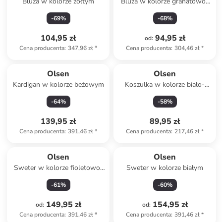
Bluza w kolorze żółtym
Bluza w kolorze granatowo-
błękitno-białym
-
69
%
-
68
%
104,95 zł
94,95 zł
od
:
Cena producenta
:
347,96 zł
*
Cena producenta
:
304,46 zł
*
Olsen
Olsen
Kardigan w kolorze beżowym
Koszulka w kolorze biało-
granatowym
-
64
%
-
58
%
139,95 zł
89,95 zł
Cena producenta
:
391,46 zł
*
Cena producenta
:
217,46 zł
*
Olsen
Olsen
Sweter w kolorze fioletowo-
Sweter w kolorze białym
beżowym
-
61
%
-
60
%
149,95 zł
154,95 zł
od
:
od
:
Cena producenta
:
391,46 zł
*
Cena producenta
:
391,46 zł
*