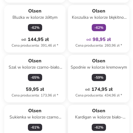
Tylko z
family
Olsen
Olsen
Bluzka w kolorze żółtym
Koszulka w kolorze błękitno-
granatowym
-
62
%
-
62
%
144,95 zł
98,95 zł
od
:
od
:
Cena producenta
:
391,46 zł
*
Cena producenta
:
260,96 zł
*
Olsen
Olsen
Szal w kolorze czarno-biało-
Spodnie w kolorze kremowym
żółtym
-
65
%
-
59
%
59,95 zł
174,95 zł
od
:
Cena producenta
:
173,96 zł
*
Cena producenta
:
434,96 zł
*
Olsen
Olsen
Sukienka w kolorze czarno-
Kardigan w kolorze biało-
szarym
czarnym
-
61
%
-
62
%