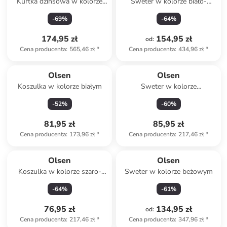
Kurtka dżinsowa w kolorze
Sweter w kolorze biało-
błękitnym
czarnym
-
69
%
-
64
%
174,95 zł
154,95 zł
od
:
Cena producenta
:
565,46 zł
*
Cena producenta
:
434,96 zł
*
Olsen
Olsen
Koszulka w kolorze białym
Sweter w kolorze
granatowym
-
52
%
-
60
%
81,95 zł
85,95 zł
Cena producenta
:
173,96 zł
*
Cena producenta
:
217,46 zł
*
Olsen
Olsen
Koszulka w kolorze szaro-
Sweter w kolorze beżowym
czarnym
-
64
%
-
61
%
76,95 zł
134,95 zł
od
:
Cena producenta
:
217,46 zł
*
Cena producenta
:
347,96 zł
*