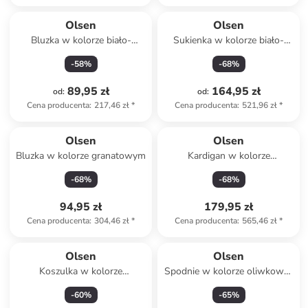
Olsen
Olsen
Bluzka w kolorze biało-
Sukienka w kolorze biało-
czarnym
oliwkowym
-
58
%
-
68
%
89,95 zł
164,95 zł
od
:
od
:
Cena producenta
:
217,46 zł
*
Cena producenta
:
521,96 zł
*
Olsen
Olsen
Bluzka w kolorze granatowym
Kardigan w kolorze
turkusowym
-
68
%
-
68
%
94,95 zł
179,95 zł
Cena producenta
:
304,46 zł
*
Cena producenta
:
565,46 zł
*
Olsen
Olsen
Koszulka w kolorze
Spodnie w kolorze oliwkowo-
czerwonym
błękitnym
-
60
%
-
65
%