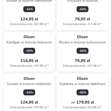
Sweter w kolorze czerwonym
Koszulka w kolorze
turkusowo-błękitno-
-
64
%
-
64
%
granatowym
124,95 zł
76,95 zł
Cena producenta
:
347,96 zł
*
Cena producenta
:
217,46 zł
*
Olsen
Olsen
Kardigan w kolorze beżowym
Bluzka w kolorze turkusowym
-
66
%
-
64
%
114,95 zł
76,95 zł
Cena producenta
:
347,96 zł
*
Cena producenta
:
217,46 zł
*
Olsen
Olsen
Sweter w kolorze niebieskim
Sukienka w kolorze błękitnym
-
64
%
-
65
%
124,95 zł
179,95 zł
od
:
Cena producenta
:
347,96 zł
*
Cena producenta
:
521,96 zł
*