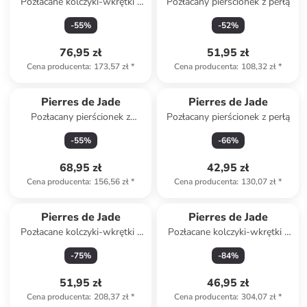
Pozłacane kolczyki-wkrętki z
Pozłacany pierścionek z perłą
perłami i cyrkoniami
-
55
%
-
52
%
76,95 zł
51,95 zł
Cena producenta
:
173,57 zł
*
Cena producenta
:
108,32 zł
*
Produkt zarezerwowany
Pierres de Jade
Pierres de Jade
Pozłacany pierścionek z
Pozłacany pierścionek z perłą
zultanitem
-
55
%
-
66
%
68,95 zł
42,95 zł
Cena producenta
:
156,56 zł
*
Cena producenta
:
130,07 zł
*
Produkt zarezerwowany
Pierres de Jade
Pierres de Jade
Pozłacane kolczyki-wkrętki z
Pozłacane kolczyki-wkrętki z
perłami i kamieniami
cyrkoniami i masą perłową
-
75
%
-
84
%
szlachetnymi
51,95 zł
46,95 zł
Cena producenta
:
208,37 zł
*
Cena producenta
:
304,07 zł
*