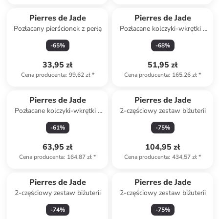
Produkt zarezerwowany
Produkt zarezerwowany
Pierres de Jade
Pierres de Jade
Pozłacany pierścionek z perłą
Pozłacane kolczyki-wkrętki z
kamieniami szlachetnymi
-
65
%
-
68
%
33,95 zł
51,95 zł
Cena producenta
:
99,62 zł
*
Cena producenta
:
165,26 zł
*
Pierres de Jade
Pierres de Jade
Pozłacane kolczyki-wkrętki z
2-częściowy zestaw biżuterii
cyrkoniami i perłami
-
61
%
-
75
%
63,95 zł
104,95 zł
Cena producenta
:
164,87 zł
*
Cena producenta
:
434,57 zł
*
Pierres de Jade
Pierres de Jade
2-częściowy zestaw biżuterii
2-częściowy zestaw biżuterii
-
74
%
-
75
%