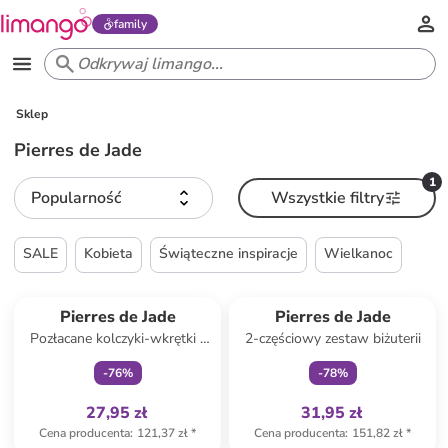
family
Sklep
Pierres de Jade
1
Popularność
Wszystkie filtry
SALE
Kobieta
Świąteczne inspiracje
Wielkanoc
Tylko z
family
Tylko z
family
Produkt zarezerwowany
Produkt zarezerwowany
Pierres de Jade
Pierres de Jade
Pozłacane kolczyki-wkrętki z
2-częściowy zestaw biżuterii
perłami
-
76
%
-
78
%
27,95 zł
31,95 zł
Cena producenta
:
121,37 zł
*
Cena producenta
:
151,82 zł
*