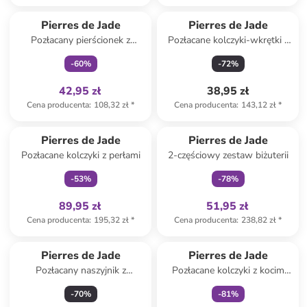
Tylko z
family
Pierres de Jade
Pierres de Jade
Pozłacany pierścionek z
Pozłacane kolczyki-wkrętki z
kwarcem
perłami i opalem
-
60
%
-
72
%
42,95 zł
38,95 zł
Cena producenta
:
108,32 zł
*
Cena producenta
:
143,12 zł
*
Tylko z
family
Tylko z
family
Pierres de Jade
Pierres de Jade
Pozłacane kolczyki z perłami
2-częściowy zestaw biżuterii
-
53
%
-
78
%
89,95 zł
51,95 zł
Cena producenta
:
195,32 zł
*
Cena producenta
:
238,82 zł
*
Tylko z
family
Pierres de Jade
Pierres de Jade
Pozłacany naszyjnik z
Pozłacane kolczyki z kocim
elementami ozdobnymi - dł.
okiem
-
70
%
-
81
%
45 cm