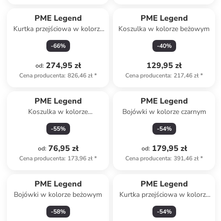
PME Legend
PME Legend
Kurtka przejściowa w kolorze
Koszulka w kolorze beżowym
beżowym
-
66
%
-
40
%
274,95 zł
129,95 zł
od
:
Cena producenta
:
826,46 zł
*
Cena producenta
:
217,46 zł
*
PME Legend
PME Legend
Koszulka w kolorze
Bojówki w kolorze czarnym
granatowym
-
55
%
-
54
%
76,95 zł
179,95 zł
od
:
od
:
Cena producenta
:
173,96 zł
*
Cena producenta
:
391,46 zł
*
PME Legend
PME Legend
Bojówki w kolorze beżowym
Kurtka przejściowa w kolorze
khaki
-
58
%
-
54
%