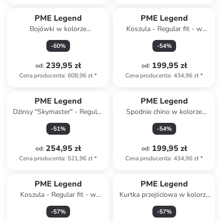
PME Legend
PME Legend
Bojówki w kolorze
Koszula - Regular fit - w
granatowym
kolorze błękitnym
-
60
%
-
54
%
239,95 zł
199,95 zł
od
:
od
:
Cena producenta
:
608,96 zł
*
Cena producenta
:
434,96 zł
*
PME Legend
PME Legend
Dżinsy "Skymaster" - Regular
Spodnie chino w kolorze
fit - w kolorze antracytowym
niebieskim
-
51
%
-
54
%
254,95 zł
199,95 zł
od
:
od
:
Cena producenta
:
521,96 zł
*
Cena producenta
:
434,96 zł
*
PME Legend
PME Legend
Koszula - Regular fit - w
Kurtka przejściowa w kolorze
kolorze khaki
khaki
-
57
%
-
57
%