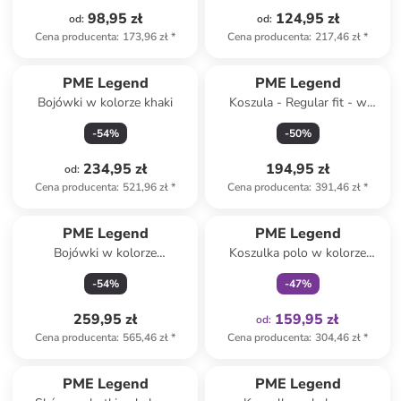
98,95 zł
124,95 zł
od
:
od
:
Cena producenta
:
173,96 zł
*
Cena producenta
:
217,46 zł
*
PME Legend
PME Legend
Bojówki w kolorze khaki
Koszula - Regular fit - w
kolorze granatowym
-
54
%
-
50
%
234,95 zł
194,95 zł
od
:
Cena producenta
:
521,96 zł
*
Cena producenta
:
391,46 zł
*
Tylko z
family
PME Legend
PME Legend
Bojówki w kolorze
Koszulka polo w kolorze
karmelowym
granatowym
-
54
%
-
47
%
259,95 zł
159,95 zł
od
:
Cena producenta
:
565,46 zł
*
Cena producenta
:
304,46 zł
*
PME Legend
PME Legend