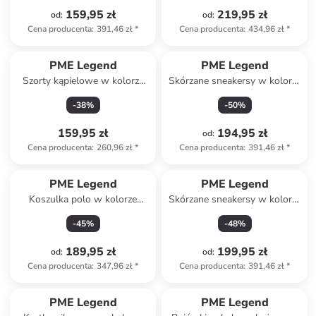
159,95 zł
219,95 zł
od
:
od
:
Cena producenta
:
391,46 zł
*
Cena producenta
:
434,96 zł
*
PME Legend
PME Legend
Szorty kąpielowe w kolorze
Skórzane sneakersy w kolorze
antracytowym
białym
-
38
%
-
50
%
159,95 zł
194,95 zł
od
:
Cena producenta
:
260,96 zł
*
Cena producenta
:
391,46 zł
*
PME Legend
PME Legend
Koszulka polo w kolorze
Skórzane sneakersy w kolorze
granatowym
białym
-
45
%
-
48
%
189,95 zł
199,95 zł
od
:
od
:
Cena producenta
:
347,96 zł
*
Cena producenta
:
391,46 zł
*
PME Legend
PME Legend