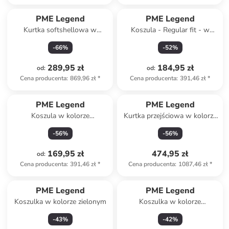
PME Legend
PME Legend
Kurtka softshellowa w
Koszula - Regular fit - w
kolorze czarnym
kolorze granatowym
-
66
%
-
52
%
289,95 zł
184,95 zł
od
:
od
:
Cena producenta
:
869,96 zł
*
Cena producenta
:
391,46 zł
*
PME Legend
PME Legend
Koszula w kolorze
Kurtka przejściowa w kolorze
musztardowym
khaki
-
56
%
-
56
%
169,95 zł
474,95 zł
od
:
Cena producenta
:
391,46 zł
*
Cena producenta
:
1087,46 zł
*
PME Legend
PME Legend
Koszulka w kolorze zielonym
Koszulka w kolorze
granatowym
-
43
%
-
42
%