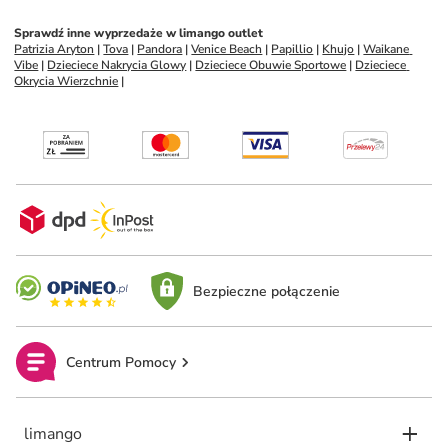
Sprawdź inne wyprzedaże w limango outlet
Patrizia Aryton
 | 
Tova
 | 
Pandora
 | 
Venice Beach
 | 
Papillio
 | 
Khujo
 | 
Waikane 
Vibe
 | 
Dzieciece Nakrycia Glowy
 | 
Dzieciece Obuwie Sportowe
 | 
Dzieciece 
Okrycia Wierzchnie
 | 
Bezpieczne połączenie
Centrum Pomocy
limango