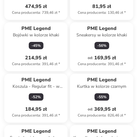
474,95 zł
81,95 zł
Cena producenta
:
739,46 zł
*
Cena producenta
:
130,46 zł
*
PME Legend
PME Legend
Bojówki w kolorze khaki
Sneakersy w kolorze khaki
-
45
%
-
56
%
214,95 zł
169,95 zł
od
:
Cena producenta
:
391,46 zł
*
Cena producenta
:
391,46 zł
*
PME Legend
PME Legend
Koszula - Regular fit - w
Kurtka w kolorze czarnym
kolorze szarym
-
52
%
-
55
%
184,95 zł
369,95 zł
od
:
Cena producenta
:
391,46 zł
*
Cena producenta
:
826,46 zł
*
PME Legend
PME Legend