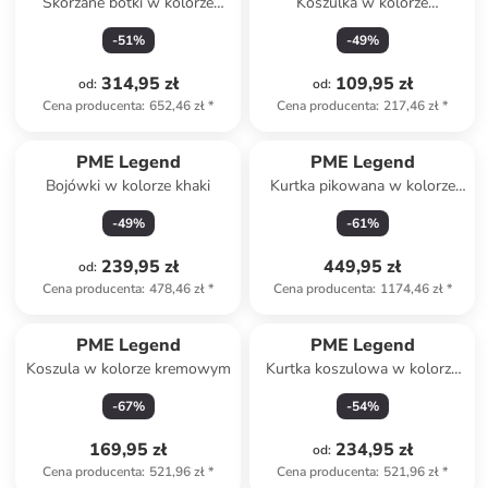
Skórzane botki w kolorze
Koszulka w kolorze
czarnym
granatowym
-
51
%
-
49
%
314,95 zł
109,95 zł
od
:
od
:
Cena producenta
:
652,46 zł
*
Cena producenta
:
217,46 zł
*
PME Legend
PME Legend
Bojówki w kolorze khaki
Kurtka pikowana w kolorze
czarnym
-
49
%
-
61
%
239,95 zł
449,95 zł
od
:
Cena producenta
:
478,46 zł
*
Cena producenta
:
1174,46 zł
*
PME Legend
PME Legend
Koszula w kolorze kremowym
Kurtka koszulowa w kolorze
kremowym
-
67
%
-
54
%
169,95 zł
234,95 zł
od
:
Cena producenta
:
521,96 zł
*
Cena producenta
:
521,96 zł
*