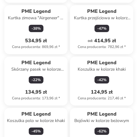
PME Legend
PME Legend
Kurtka zimowa "Airgeneer" w
Kurtka przejściowa w kolorze
kolorze granatowym
granatowym
-
38
%
-
47
%
534,95 zł
414,95 zł
od
:
Cena producenta
:
869,96 zł
*
Cena producenta
:
782,96 zł
*
PME Legend
PME Legend
Skórzany pasek w kolorze
Koszulka w kolorze khaki
jasnobrązowym
-
22
%
-
42
%
134,95 zł
124,95 zł
Cena producenta
:
173,96 zł
*
Cena producenta
:
217,46 zł
*
PME Legend
PME Legend
Koszulka polo w kolorze khaki
Bojówki w kolorze beżowym
-
45
%
-
62
%