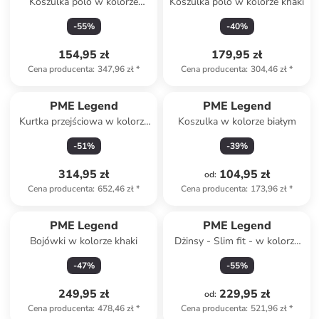
Koszulka polo w kolorze
Koszulka polo w kolorze khaki
czarnym
-
55
%
-
40
%
154,95 zł
179,95 zł
Cena producenta
:
347,96 zł
*
Cena producenta
:
304,46 zł
*
PME Legend
PME Legend
Kurtka przejściowa w kolorze
Koszulka w kolorze białym
granatowym
-
51
%
-
39
%
314,95 zł
104,95 zł
od
:
Cena producenta
:
652,46 zł
*
Cena producenta
:
173,96 zł
*
PME Legend
PME Legend
Bojówki w kolorze khaki
Dżinsy - Slim fit - w kolorze
zielonym
-
47
%
-
55
%
249,95 zł
229,95 zł
od
:
Cena producenta
:
478,46 zł
*
Cena producenta
:
521,96 zł
*