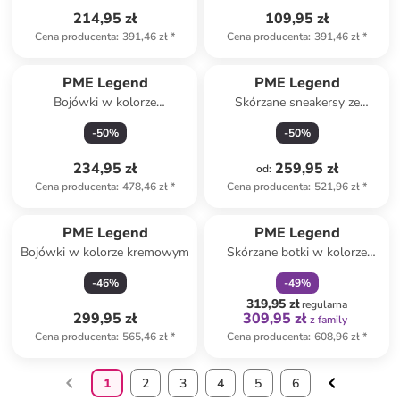
214,95 zł
109,95 zł
Cena producenta
:
391,46 zł
*
Cena producenta
:
391,46 zł
*
PME Legend
PME Legend
Bojówki w kolorze
Skórzane sneakersy ze
granatowym
wzorem
-
50
%
-
50
%
234,95 zł
259,95 zł
od
:
Cena producenta
:
478,46 zł
*
Cena producenta
:
521,96 zł
*
zniżka
family
PME Legend
PME Legend
Bojówki w kolorze kremowym
Skórzane botki w kolorze
czarnym
-
46
%
-
49
%
319,95 zł
regularna
299,95 zł
309,95 zł
z family
Cena producenta
:
565,46 zł
*
Cena producenta
:
608,96 zł
*
1
2
3
4
5
6