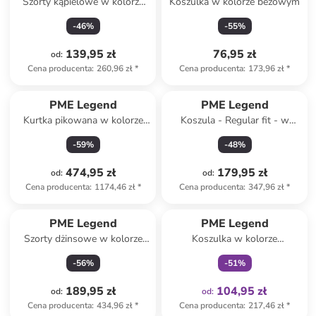
Szorty kąpielowe w kolorze
Koszulka w kolorze beżowym
niebieskim
-
46
%
-
55
%
139,95 zł
76,95 zł
od
:
Cena producenta
:
260,96 zł
*
Cena producenta
:
173,96 zł
*
PME Legend
PME Legend
Kurtka pikowana w kolorze
Koszula - Regular fit - w
khaki
kolorze kremowo-czerwonym
-
59
%
-
48
%
474,95 zł
179,95 zł
od
:
od
:
Cena producenta
:
1174,46 zł
*
Cena producenta
:
347,96 zł
*
Tylko z
family
PME Legend
PME Legend
Szorty dżinsowe w kolorze
Koszulka w kolorze
granatowym
jasnoszarym
-
56
%
-
51
%
189,95 zł
104,95 zł
od
:
od
:
Cena producenta
:
434,96 zł
*
Cena producenta
:
217,46 zł
*