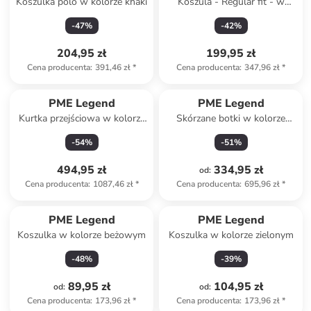
Koszulka polo w kolorze khaki
Koszula - Regular fit - w
kolorze granatowo-
-
47
%
-
42
%
kremowym
204,95 zł
199,95 zł
Cena producenta
:
391,46 zł
*
Cena producenta
:
347,96 zł
*
PME Legend
PME Legend
Kurtka przejściowa w kolorze
Skórzane botki w kolorze
khaki
karmelowym
-
54
%
-
51
%
494,95 zł
334,95 zł
od
:
Cena producenta
:
1087,46 zł
*
Cena producenta
:
695,96 zł
*
PME Legend
PME Legend
Koszulka w kolorze beżowym
Koszulka w kolorze zielonym
-
48
%
-
39
%
89,95 zł
104,95 zł
od
:
od
:
Cena producenta
:
173,96 zł
*
Cena producenta
:
173,96 zł
*