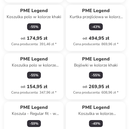
PME Legend
PME Legend
Koszulka polo w kolorze khaki
Kurtka przejściowa w kolorze
beżowym
-
55
%
-
43
%
174,95 zł
494,95 zł
od
:
od
:
Cena producenta
:
391,46 zł
*
Cena producenta
:
869,96 zł
*
Produkt zarezerwowany
PME Legend
PME Legend
Koszulka polo w kolorze
Bojówki w kolorze khaki
granatowym
-
55
%
-
55
%
154,95 zł
269,95 zł
od
:
od
:
Cena producenta
:
347,96 zł
*
Cena producenta
:
608,96 zł
*
PME Legend
PME Legend
Koszula - Regular fit - w
Koszulka w kolorze
kolorze błękitnym
kremowym
-
59
%
-
49
%