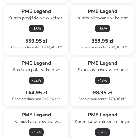
PME Legend
PME Legend
Kurtka przejściowa w kolorze
Kurtka pikowana w kolorze
granatowym
czarnym
-
48
%
-
54
%
559,95 zł
359,95 zł
Cena producenta
:
1087,46 zł
*
Cena producenta
:
782,96 zł
*
PME Legend
PME Legend
Koszulka polo w kolorze
Skórzany pasek w kolorze
beżowym
beżowym
-
52
%
-
43
%
164,95 zł
98,95 zł
Cena producenta
:
347,96 zł
*
Cena producenta
:
173,96 zł
*
PME Legend
PME Legend
Kamizelka pikowana w
Koszulka w kolorze zielonym
kolorze khaki
-
35
%
-
37
%