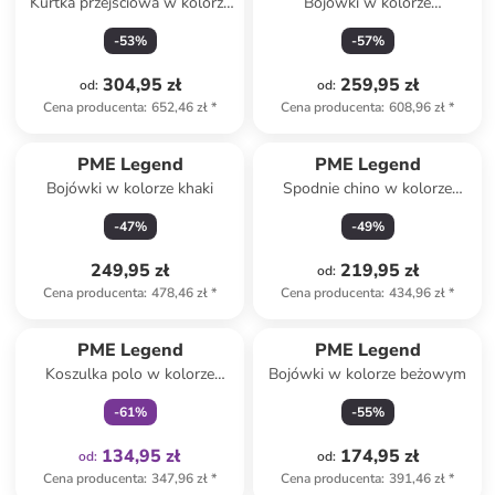
Kurtka przejściowa w kolorze
Bojówki w kolorze
khaki
antracytowym
-
53
%
-
57
%
304,95 zł
259,95 zł
od
:
od
:
Cena producenta
:
652,46 zł
*
Cena producenta
:
608,96 zł
*
PME Legend
PME Legend
Bojówki w kolorze khaki
Spodnie chino w kolorze
karmelowym
-
47
%
-
49
%
249,95 zł
219,95 zł
od
:
Cena producenta
:
478,46 zł
*
Cena producenta
:
434,96 zł
*
Tylko z
family
PME Legend
PME Legend
Koszulka polo w kolorze
Bojówki w kolorze beżowym
kremowym
-
61
%
-
55
%
134,95 zł
174,95 zł
od
:
od
:
Cena producenta
:
347,96 zł
*
Cena producenta
:
391,46 zł
*