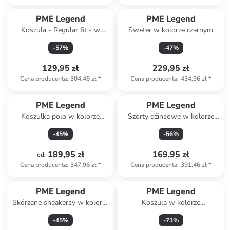
PME Legend
PME Legend
Koszula - Regular fit - w
Sweter w kolorze czarnym
kolorze granatowym
-
57
%
-
47
%
129,95 zł
229,95 zł
Cena producenta
:
304,46 zł
*
Cena producenta
:
434,96 zł
*
PME Legend
PME Legend
Koszulka polo w kolorze
Szorty dżinsowe w kolorze
błękitnym
błękitnym
-
45
%
-
56
%
189,95 zł
169,95 zł
od
:
Cena producenta
:
347,96 zł
*
Cena producenta
:
391,46 zł
*
PME Legend
PME Legend
Skórzane sneakersy w kolorze
Koszula w kolorze
granatowym
granatowym
-
45
%
-
71
%