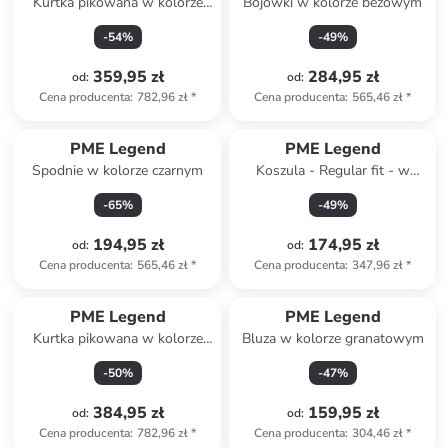
Kurtka pikowana w kolorze
Bojówki w kolorze beżowym
niebieskim
-
54
%
-
49
%
359,95 zł
284,95 zł
od
:
od
:
Cena producenta
:
782,96 zł
*
Cena producenta
:
565,46 zł
*
PME Legend
PME Legend
Spodnie w kolorze czarnym
Koszula - Regular fit - w
kolorze beżowym
-
65
%
-
49
%
194,95 zł
174,95 zł
od
:
od
:
Cena producenta
:
565,46 zł
*
Cena producenta
:
347,96 zł
*
PME Legend
PME Legend
Kurtka pikowana w kolorze
Bluza w kolorze granatowym
ciemnozielonym
-
50
%
-
47
%
384,95 zł
159,95 zł
od
:
od
:
Cena producenta
:
782,96 zł
*
Cena producenta
:
304,46 zł
*