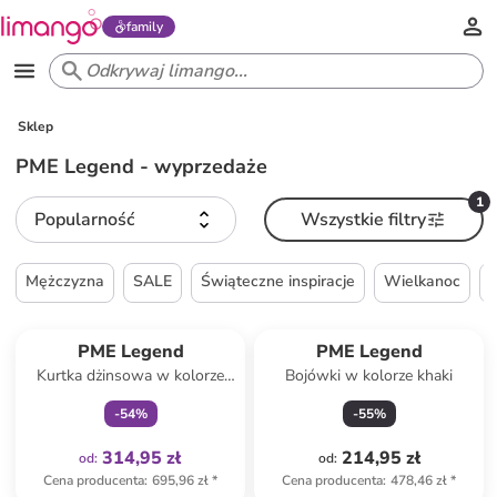
family
Sklep
PME Legend - wyprzedaże
1
Popularność
Wszystkie filtry
Mężczyzna
SALE
Świąteczne inspiracje
Wielkanoc
Tylko z
family
PME Legend
PME Legend
Kurtka dżinsowa w kolorze
Bojówki w kolorze khaki
niebieskim
-
54
%
-
55
%
314,95 zł
214,95 zł
od
:
od
:
Cena producenta
:
695,96 zł
*
Cena producenta
:
478,46 zł
*