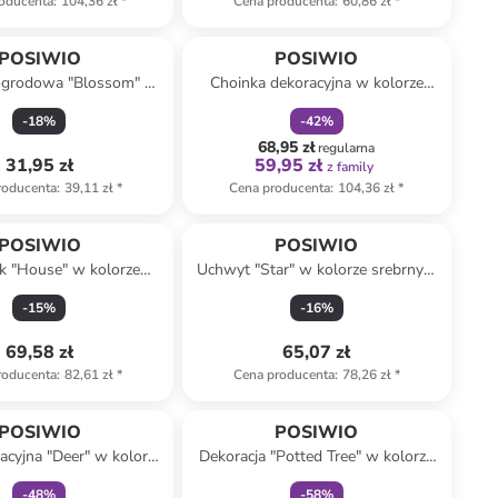
oducenta
:
104,36 zł
*
Cena producenta
:
60,86 zł
*
zniżka
family
POSIWIO
POSIWIO
ogrodowa "Blossom" w
Choinka dekoracyjna w kolorze
zarnym - 57,5 x 15 cm
zielonym - wys. 48 x Ø 20 cm
-
18
%
-
42
%
68,95 zł
regularna
31,95 zł
59,95 zł
z family
roducenta
:
39,11 zł
*
Cena producenta
:
104,36 zł
*
POSIWIO
POSIWIO
k "House" w kolorze
Uchwyt "Star" w kolorze srebrnym
m - 9,5 x 12 x 9 cm
na wieniec - 12 x 14,5 x 8,5 cm
-
15
%
-
16
%
69,58 zł
65,07 zł
roducenta
:
82,61 zł
*
Cena producenta
:
78,26 zł
*
Tylko z
family
zniżka
family
POSIWIO
POSIWIO
acyjna "Deer" w kolorze
Dekoracja "Potted Tree" w kolorze
 33,5 x 19,5 x 22 cm
czarnym - 30 x 57 cm
-
48
%
-
58
%