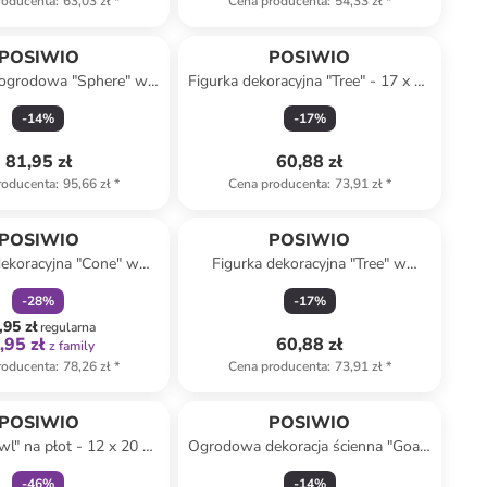
roducenta
:
63,03 zł
*
Cena producenta
:
54,33 zł
*
POSIWIO
POSIWIO
 ogrodowa "Sphere" w
Figurka dekoracyjna "Tree" - 17 x 28
snoróżowym - wys. 19 x
x 5 cm (produkt niespodzianka)
-
14
%
-
17
%
Ø 15 cm
81,95 zł
60,88 zł
roducenta
:
95,66 zł
*
Cena producenta
:
73,91 zł
*
zniżka
family
POSIWIO
POSIWIO
dekoracyjna "Cone" w
Figurka dekoracyjna "Tree" w
rym - 18,5 x 12 x 12 cm
kolorze czerwonym - 17 x 28 x 5
-
28
%
-
17
%
cm
,95 zł
regularna
,95 zł
60,88 zł
z family
roducenta
:
78,26 zł
*
Cena producenta
:
73,91 zł
*
zniżka
family
POSIWIO
POSIWIO
wl" na płot - 12 x 20 x
Ogrodowa dekoracja ścienna "Goat"
odukt niespodzianka)
w kolorze czarnym - 20 x 35 x 3 cm
-
46
%
-
14
%