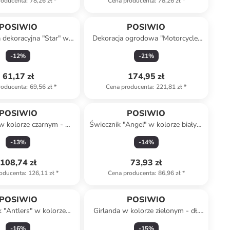
roducenta
:
78,26 zł
*
Cena producenta
:
78,26 zł
*
POSIWIO
POSIWIO
 dekoracyjna "Star" w
Dekoracja ogrodowa "Motorcycle"
 różowym - Ø 31 cm
w kolorze srebrno-czerwonym - 48
-
12
%
-
21
%
x 26 x 9 cm
61,17 zł
174,95 zł
roducenta
:
69,56 zł
*
Cena producenta
:
221,81 zł
*
POSIWIO
POSIWIO
w kolorze czarnym - Ø
Świecznik "Angel" w kolorze białym
40 cm
- wys. 17 cm
-
13
%
-
14
%
108,74 zł
73,93 zł
oducenta
:
126,11 zł
*
Cena producenta
:
86,96 zł
*
POSIWIO
POSIWIO
k "Antlers" w kolorze
Girlanda w kolorze zielonym - dł.
- wys. 11 x Ø 16 cm
170 cm
-
16
%
-
15
%