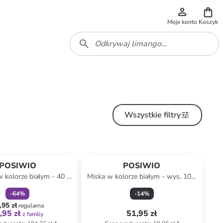
Moje konto
Koszyk
Wszystkie filtry
zniżka
family
POSIWIO
POSIWIO
w kolorze białym - 40 x
Miska w kolorze białym - wys. 10 x
60 cm
Ø 32 cm
-
64
%
-
14
%
,95 zł
regularna
,95 zł
51,95 zł
z family