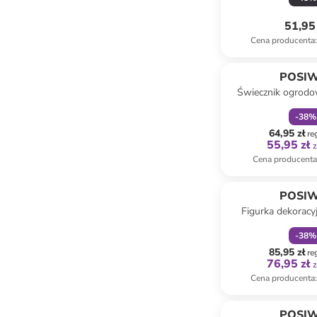
51,95 
Cena producenta
:
zniżka
f
POSI
Świecznik ogrodo
brązowym - w
-
38
%
64,95 zł
re
55,95 zł
z
Cena producent
zniżka
f
POSI
Figurka dekoracy
kolorze srebrnym -
-
38
%
85,95 zł
re
76,95 zł
z
Cena producenta
:
zniżka
f
POSI