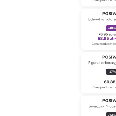
Cena producent
zniżka
f
POSI
Uchwyt w kolorz
wieniec - wy
-
48
%
76,95 zł
re
68,95 zł
z
Cena producenta
:
POSI
Figurka dekoracy
kolorze czerwonym 
-
17
%
cm
60,88 
Cena producent
POSI
Świecznik "Hous
czerwonym - 11,5
-
14
%