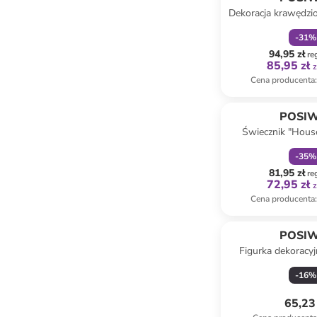
Dekoracja krawędzi
9 cm (produkt ni
-
31
%
94,95 zł
re
85,95 zł
z
Cena producenta
:
zniżka
f
POSI
Świecznik "Hous
białym - 7,5 x 2
-
35
%
81,95 zł
re
72,95 zł
z
Cena producenta
:
POSI
Figurka dekoracy
kolorze szarym - 27
-
16
%
65,23 