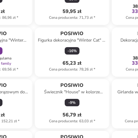
38
zł
59,95 zł
33
a
:
86,96 zł
*
Cena producenta
:
71,73 zł
*
Cena p
amily
WIO
POSIWIO
cyjna "Winter
Figurka dekoracyjna "Winter Cat" w
Dekoracj
asnobrązowym -
kolorze jasnobrązowym - 10 x 17,5
kolorze ja
-
16
%
 cm
x 11 cm
38
gularna
65,23 zł
33
 family
a
:
69,56 zł
*
Cena producenta
:
78,26 zł
*
Cena p
WIO
POSIWIO
 brązowym do
Świecznik "House" w kolorze
Girlanda w
 170 x 41 cm
szarym - 11 x 16 x 8 cm
-
9
%
zł
56,79 zł
152,21 zł
*
Cena producenta
:
63,03 zł
*
Cena pr
amily
WIO
POSIWIO