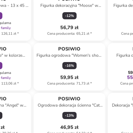
owa - 13 x 45 x
Figurka dekoracyjna "Moose" w
Figurka de
espodzianka)
kolorze jasnobrązowym - 10 x 15 x
wzorem
-
12
%
12 cm
gularna
56,79 zł
 family
126,11 zł
*
Cena producenta
:
65,21 zł
*
Cena p
amily
WIO
POSIWIO
e" w kolorze
Figurka ogrodowa "Women's shoe"
Figurka 
2,5 x 7,5 cm
w kolorze bordowym - 24 x 14 x 9
kolorze sre
-
16
%
cm
59
gularna
59,95 zł
55
 family
113,06 zł
*
Cena producenta
:
71,73 zł
*
Cena pr
WIO
POSIWIO
jna "Angel" w
Ogrodowa dekoracja ścienna "Cat"
Dekoracja "
 x 12 x 10,5 cm
w kolorze czarnym - 12 x 30 x 3 cm
czarno-jas
-
13
%
zł
46,95 zł