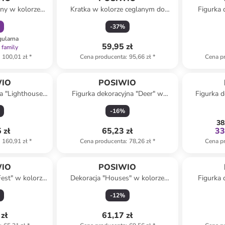
jny w kolorze
Kratka w kolorze ceglanym do
Figurka 
30,5 cm
roślin pnących - 99 x 40,5 cm
kolorze zie
-
37
%
gularna
59,95 zł
 family
100,01 zł
*
Cena producenta
:
95,66 zł
*
Cena p
WIO
POSIWIO
a "Lighthouse"
Figurka dekoracyjna "Deer" w
Figurka d
o-białym - 19 x
kolorze jasnobrązowym - 16,5 x 28
kolorze be
-
16
%
0 cm
x 6 cm
38
 zł
65,23 zł
33
160,91 zł
*
Cena producenta
:
78,26 zł
*
Cena p
WIO
POSIWIO
Fest" w kolorze
Dekoracja "Houses" w kolorze
Figurka 
ym - 28,5 x 14
czarnym - 35 x 20 cm
kolorze
-
12
%
zł
61,17 zł