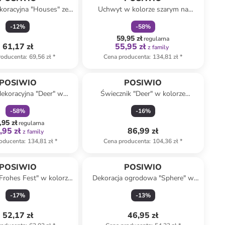
koracyjna "Houses" ze
Uchwyt w kolorze szarym na
 - 25 x 15 x 4 cm
wieniec - wys. 77 cm
-
12
%
-
58
%
59,95 zł
regularna
61,17 zł
55,95 zł
z family
roducenta
:
69,56 zł
*
Cena producenta
:
134,81 zł
*
zniżka
family
POSIWIO
POSIWIO
dekoracyjna "Deer" w
Świecznik "Deer" w kolorze
brnym - 22 x 31 x 8 cm
brązowym - wys. 19 x Ø 13 cm
-
58
%
-
16
%
,95 zł
regularna
,95 zł
86,99 zł
z family
oducenta
:
134,81 zł
*
Cena producenta
:
104,36 zł
*
POSIWIO
POSIWIO
Frohes Fest" w kolorze
Dekoracja ogrodowa "Sphere" w
nobrązowym - 28,5 x 14
kolorze zielono-kremowym - wys.
-
17
%
-
13
%
cm
12,5 x Ø 10 cm
52,17 zł
46,95 zł