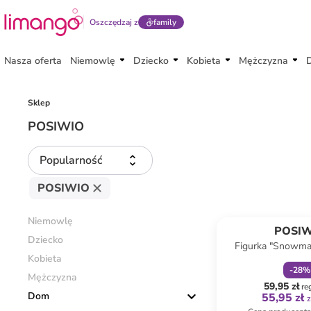
Oszczędzaj z
family
Nasza oferta
Niemowlę
Dziecko
Kobieta
Mężczyzna
Sklep
POSIWIO
Popularność
POSIWIO
zniżka
f
Niemowlę
POSI
Dziecko
Figurka "Snowma
Kobieta
białym na płot - 11
-
28
%
Mężczyzna
59,95 zł
re
Dom
55,95 zł
z