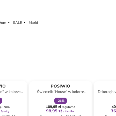
Dom
SALE
Marki
amily
zniżka
family
WIO
POSIWIO
n" w kolorze
Świecznik "House" w kolorze
Dekoracja 
,5 x 22 x 8 cm
czerwonym - 12 x 25 x 9,5 cm
-
26
%
109,95 zł
40
gularna
regularna
98,95 zł
36
 family
z family