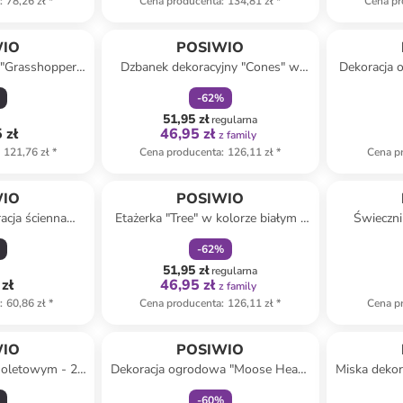
a
:
78,26 zł
*
Cena producenta
:
134,81 zł
*
Cena pr
zniżka
family
WIO
POSIWIO
 "Grasshopper"
Dzbanek dekoracyjny "Cones" w
Dekoracja 
 - 64 x 128 x 8
kolorze beżowo-czarnym - wys.
kolorze c
-
62
%
23,5 cm
51,95 zł
regularna
 zł
46,95 zł
z family
121,76 zł
*
Cena producenta
:
126,11 zł
*
Cena p
zniżka
family
WIO
POSIWIO
cja ścienna
Etażerka "Tree" w kolorze białym -
Świeczni
brązowym - 11 x
wys. 34 x Ø 23 cm
zielony
-
62
%
,5 cm
51,95 zł
regularna
zł
46,95 zł
z family
a
:
60,86 zł
*
Cena producenta
:
126,11 zł
*
Cena p
zniżka
family
WIO
POSIWIO
fioletowym - 26
Dekoracja ogrodowa "Moose Head"
Miska dekor
,5 cm
w kolorze kremowo-błękitnym - 27
szarym -
-
60
%