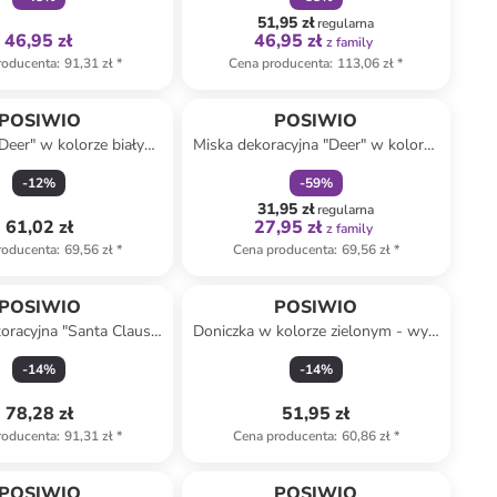
51,95 zł
regularna
46,95 zł
46,95 zł
z family
roducenta
:
91,31 zł
*
Cena producenta
:
113,06 zł
*
zniżka
family
POSIWIO
POSIWIO
Deer" w kolorze białym
Miska dekoracyjna "Deer" w kolorze
ów - 4 x 18,5 x 18,5 cm
białym - 17 x 21 x 1 cm
-
12
%
-
59
%
31,95 zł
regularna
61,02 zł
27,95 zł
z family
roducenta
:
69,56 zł
*
Cena producenta
:
69,56 zł
*
POSIWIO
POSIWIO
oracyjna "Santa Claus"
Doniczka w kolorze zielonym - wys.
czerwonym - 12 x 22 x
27 x Ø 23 cm
-
14
%
-
14
%
10 cm
78,28 zł
51,95 zł
roducenta
:
91,31 zł
*
Cena producenta
:
60,86 zł
*
zniżka
family
POSIWIO
POSIWIO