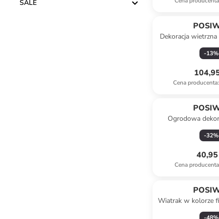
Cena producent
SALE
POSI
Dekoracja wietrzna
w kolorze zielonym
-
13
%
cm
104,95
Cena producenta
:
POSI
Ogrodowa dekora
"Lizard" w kolorze 
-
32
%
28,5 x 3
40,95 
Cena producent
POSI
Wiatrak w kolorze 
x 130 x 8
-
48
%