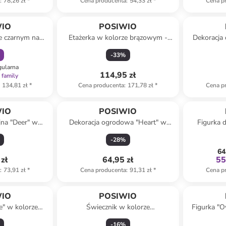
a
:
78,26 zł
*
Cena producenta
:
54,33 zł
*
Cena p
amily
WIO
POSIWIO
e czarnym na
Etażerka w kolorze brązowym -
Dekoracja
s. 77 cm
wys. 51,5 x Ø 30 cm
kolorze ja
-
33
%
gularna
114,95 zł
 family
134,81 zł
*
Cena producenta
:
171,78 zł
*
Cena p
WIO
POSIWIO
jna "Deer" w
Dekoracja ogrodowa "Heart" w
Figurka 
- 15 x 20 x 7,5
kolorze bordowym - 15 x 20 x 6 cm
kolorze sza
-
28
%
64
zł
64,95 zł
55
a
:
73,91 zł
*
Cena producenta
:
91,31 zł
*
Cena p
WIO
POSIWIO
e" w kolorze
Świecznik w kolorze
Figurka "O
 x 13 x 8 cm
ciemnobrązowym - 10 x 24 x 13 cm
10 cm (pr
-
16
%