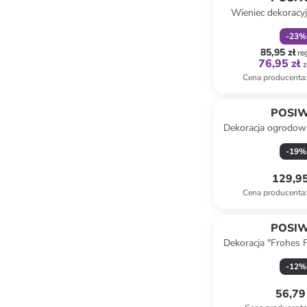
Wieniec dekoracy
szarym - Ø 
-
23
%
85,95 zł
re
76,95 zł
z
Cena producenta
:
POSI
Dekoracja ogrodow
w kolorze niebiesk
-
19
%
136 x 1
129,95
Cena producenta
:
POSI
Dekoracja "Frohes 
złoto-jasnobrązow
-
12
%
cm
56,79 