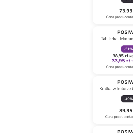
73,93 
Cena producent
zniżka
f
POSI
Tabliczka dekora
Rules" w kolorze j
-
51
%
35 x 46
38,95 zł
re
33,95 zł
z
Cena producent
POSI
Kratka w kolorze
roślin pnących -
-
40
%
89,95 
Cena producenta
:
zniżka
f
POSI