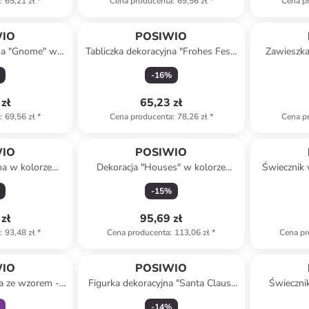
a
:
65,21 zł
*
Cena producenta
:
69,56 zł
*
Cena p
WIO
POSIWIO
jna "Gnome" w
Tabliczka dekoracyjna "Frohes Fest"
Zawieszka
 - wys. 26 x Ø
w kolorze czerwono-biało-
kolorze
-
16
%
m
jasnobrązowym - 40 x 70 cm
zł
65,23 zł
a
:
69,56 zł
*
Cena producenta
:
78,26 zł
*
Cena p
WIO
POSIWIO
na w kolorze
Dekoracja "Houses" w kolorze
Świecznik 
 43 x Ø 8 cm
beżowym - 37,5 x 21 x 2 cm
-
15
%
zł
95,69 zł
a
:
93,48 zł
*
Cena producenta
:
113,06 zł
*
Cena pr
amily
WIO
POSIWIO
na ze wzorem -
Figurka dekoracyjna "Santa Claus"
Świeczni
,5 cm
w kolorze czerwonym - wys. 47 cm
złotym 
-
14
%