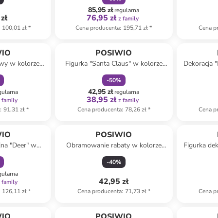
x 87,5 cm
85,95 zł
regularna
zł
76,95 zł
z family
100,01 zł
*
Cena producenta
:
195,71 zł
*
Cena p
amily
zniżka
family
WIO
POSIWIO
wy w kolorze
Figurka "Santa Claus" w kolorze
Dekoracja "
ys. 85 cm
czerwonym na płot - 11 x 25 cm
do narożnik
-
50
%
42,95 zł
gularna
regularna
38,95 zł
 family
z family
a
:
91,31 zł
*
Cena producenta
:
78,26 zł
*
Cena p
amily
WIO
POSIWIO
jna "Deer" w
Obramowanie rabaty w kolorze
Figurka dek
 26 x 26 x 5 cm
brązowym - 28 x 32,5 cm
w kolorze 
-
40
%
gularna
42,95 zł
 family
126,11 zł
*
Cena producenta
:
71,73 zł
*
Cena p
amily
WIO
POSIWIO