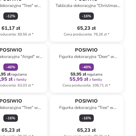
dekoracyjna "Tree" w
Tabliczka dekoracyjna "Christmas
lono-białym - 17 x 40 cm
mail" w kolorze czerwonym - 40 x
-
12
%
-
16
%
18 x 3 cm
61,17 zł
65,23 zł
roducenta
:
69,56 zł
*
Cena producenta
:
78,26 zł
*
zniżka
family
zniżka
family
POSIWIO
POSIWIO
ekoracyjna "Angel" w
Figurka dekoracyjna "Deer" w
żowym - 13,5 x 27 x 5
kolorze czarnym - 12,5 x 25,5 x 8
-
46
%
-
48
%
cm
cm
,95 zł
59,95 zł
regularna
regularna
,95 zł
55,95 zł
z family
z family
roducenta
:
63,03 zł
*
Cena producenta
:
108,71 zł
*
POSIWIO
POSIWIO
dekoracyjna "Tree" w
Figurka dekoracyjna "Tree" w
 białym - 49 x 61 cm
kolorze złotym - 14,5 x 21 x 5 cm
-
16
%
-
16
%
65,23 zł
65,23 zł