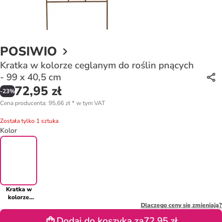
POSIWIO
Kratka w kolorze ceglanym do roślin pnących
- 99 x 40,5 cm
72,95 zł
-
23
%
Cena producenta
:
95,66 zł
*
w tym VAT
Została tylko 1 sztuka
Kolor
Kratka w
kolorze
ceglanym do
Dlaczego ceny się zmieniają?
roślin
Dodaj do koszyka za
72,95 zł
pnących - 99