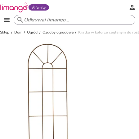
family
Sklep
Dom
Ogród
Ozdoby ogrodowe
Kratka w kolorze ceglanym do rośl