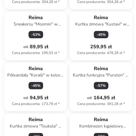
Cena producenta
:
304,28 zł
*
Cena producenta
:
304,28 zł
*
Reima
Reima
Sneakersy "Moomin" w
Kurtka zimowa "Kustavi" w
kolorze granatowym
kolorze niebieskim
-
53
%
-
45
%
89,95 zł
259,95 zł
od
:
Cena producenta
:
195,53 zł
*
Cena producenta
:
478,28 zł
*
Reima
Reima
Półsandały "Koralli" w kolorze
Kurtka funkcyjna "Puruton" w
różowo-pomarańczowym
kolorze jasnoróżowym
-
45
%
-
57
%
94,95 zł
164,95 zł
od
:
od
:
Cena producenta
:
173,78 zł
*
Cena producenta
:
391,28 zł
*
Reima
Reima
Kurtka zimowa "Toukola" w
Kombinezon kąpielowy
kolorze jasnobrązowym
"Atlantti" w kolorze