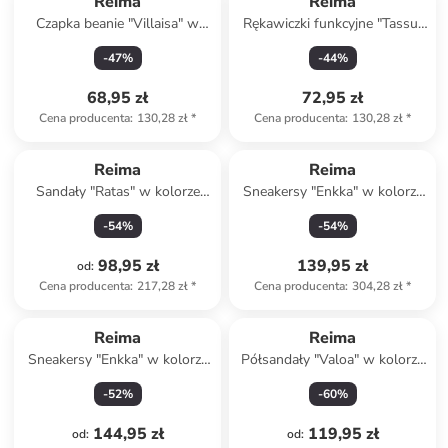
Reima
Reima
Czapka beanie "Villaisa" w
Rękawiczki funkcyjne "Tassu"
kolorze niebieskim
w kolorze czarnym
-
47
%
-
44
%
68,95 zł
72,95 zł
Cena producenta
:
130,28 zł
*
Cena producenta
:
130,28 zł
*
Reima
Reima
Sandały "Ratas" w kolorze
Sneakersy "Enkka" w kolorze
różowym
biało-niebieskim
-
54
%
-
54
%
98,95 zł
139,95 zł
od
:
Cena producenta
:
217,28 zł
*
Cena producenta
:
304,28 zł
*
Reima
Reima
Sneakersy "Enkka" w kolorze
Półsandały "Valoa" w kolorze
fioletowym
fioletowym
-
52
%
-
60
%
144,95 zł
119,95 zł
od
:
od
: