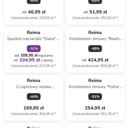
-
69
%
-
65
%
46,95 zł
51,95 zł
od
:
od
:
Cena producenta
:
152,03 zł
*
Cena producenta
:
152,03 zł
*
zniżka
family
Reima
Reima
Spodnie narciarskie "Slana" w
Kombinezon zimowy "Reach"
kolorze czarnym
w kolorze turkusowym
-
51
%
-
48
%
109,95 zł
od
:
regularna
104,95 zł
424,95 zł
od
:
od
:
z family
Cena producenta
:
217,28 zł
*
Cena producenta
:
826,28 zł
*
Reima
Reima
2-częściowy zestaw
Kombinezon zimowy "Puhuri"
przeciwdeszczowy "Tihku" w
w kolorze zielonym
-
44
%
-
51
%
kolorze granatowym
169,95 zł
254,95 zł
Cena producenta
:
304,28 zł
*
Cena producenta
:
521,78 zł
*