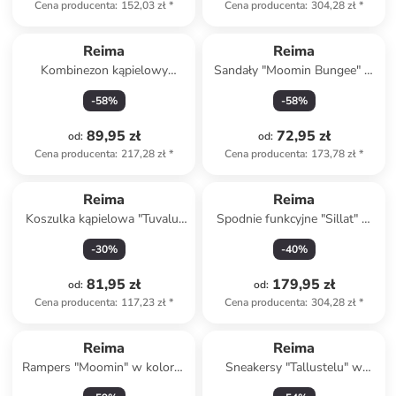
Cena producenta
:
152,03 zł
*
Cena producenta
:
304,28 zł
*
Reima
Reima
Kombinezon kąpielowy
Sandały "Moomin Bungee" w
"Vesihiisi" w kolorze
kolorze różowym
-
58
%
-
58
%
niebiesko-pomarańczowym
89,95 zł
72,95 zł
od
:
od
:
Cena producenta
:
217,28 zł
*
Cena producenta
:
173,78 zł
*
Reima
Reima
Koszulka kąpielowa "Tuvalu"
Spodnie funkcyjne "Sillat" w
w kolorze granatowym
kolorze zielonym
-
30
%
-
40
%
81,95 zł
179,95 zł
od
:
od
:
Cena producenta
:
117,23 zł
*
Cena producenta
:
304,28 zł
*
Produkt zarezerwowany
Produkt zarezerwowany
Reima
Reima
Rampers "Moomin" w kolorze
Sneakersy "Tallustelu" w
jasnoróżowym
kolorze beżowo-zielonym