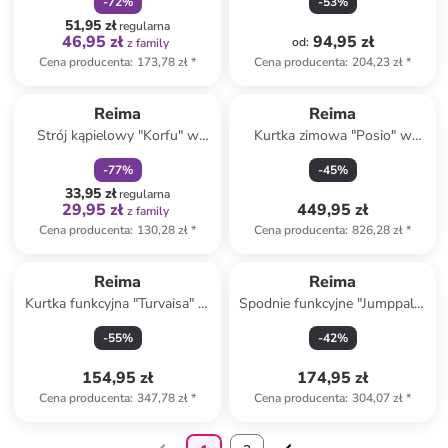
-
72
%
-
53
%
51,95 zł
regularna
46,95 zł
94,95 zł
od
:
z family
Cena producenta
:
173,78 zł
*
Cena producenta
:
204,23 zł
*
zniżka
family
Reima
Reima
Strój kąpielowy "Korfu" w
Kurtka zimowa "Posio" w
kolorze błękitnym
kolorze fioletowo-
-
77
%
-
45
%
jasnoróżowo-turkusowym
33,95 zł
regularna
29,95 zł
449,95 zł
z family
Cena producenta
:
130,28 zł
*
Cena producenta
:
826,28 zł
*
Reima
Reima
Kurtka funkcyjna "Turvaisa" w
Spodnie funkcyjne "Jumppala"
kolorze czerwonym
w kolorze czarnym
-
55
%
-
42
%
154,95 zł
174,95 zł
Cena producenta
:
347,78 zł
*
Cena producenta
:
304,07 zł
*