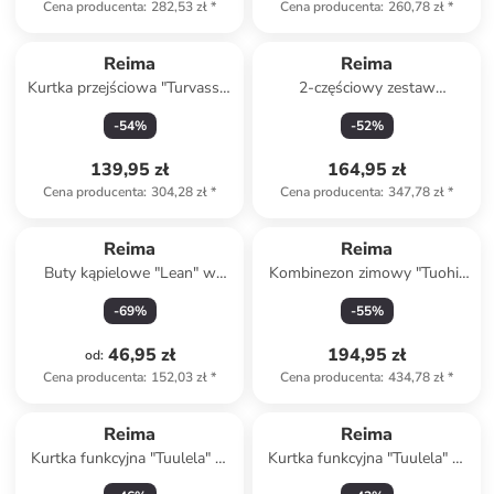
Cena producenta
:
282,53 zł
*
Cena producenta
:
260,78 zł
*
Produkt zarezerwowany
Reima
Reima
Kurtka przejściowa "Turvassa"
2-częściowy zestaw
w kolorze jasnoróżowym
przeciwdeszczowy "Moomin"
-
54
%
-
52
%
w kolorze czarno-
jasnoróżowym
139,95 zł
164,95 zł
Cena producenta
:
304,28 zł
*
Cena producenta
:
347,78 zł
*
Reima
Reima
Buty kąpielowe "Lean" w
Kombinezon zimowy "Tuohi"
kolorze błękitnym
w kolorze różowym
-
69
%
-
55
%
46,95 zł
194,95 zł
od
:
Cena producenta
:
152,03 zł
*
Cena producenta
:
434,78 zł
*
Reima
Reima
Kurtka funkcyjna "Tuulela" w
Kurtka funkcyjna "Tuulela" w
kolorze czerwonym
kolorze niebieskim