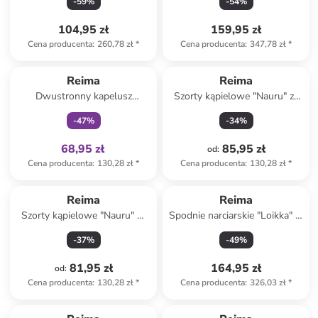
-
59
%
-
54
%
104,95 zł
159,95 zł
Cena producenta
:
260,78 zł
*
Cena producenta
:
347,78 zł
*
Tylko z
family
Reima
Reima
Dwustronny kapelusz
Szorty kąpielowe "Nauru" ze
przeciwsłoneczny "Viiri" w
wzorem
-
47
%
-
34
%
kolorze granatowo-błękitnym
68,95 zł
85,95 zł
od
:
Cena producenta
:
130,28 zł
*
Cena producenta
:
130,28 zł
*
Reima
Reima
Szorty kąpielowe "Nauru" w
Spodnie narciarskie "Loikka" w
kolorze błękitnym
kolorze błękitnym
-
37
%
-
49
%
81,95 zł
164,95 zł
od
:
Cena producenta
:
130,28 zł
*
Cena producenta
:
326,03 zł
*