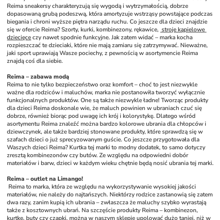
Reima sneakersy charakteryzują się wygodą i wytrzymałością, dobrze 
dopasowaną grubą podeszwą, która amortyzuje wstrząsy powstające podczas 
biegania i chroni wyższe piętra narządu ruchu. Co jeszcze dla dzieci znajdzie 
się w ofercie Reima? Szorty, kurki, kombinezony, rękawice, 
 stroje kąpielowe 
dziecięce
 czy nawet spodnie funkcyjne. Jak zatem widać – marka kocha 
rozpieszczać te dzieciaki, które nie mają zamiaru się zatrzymywać. Nieważne, 
jaki sport uprawiają Wasze pociechy, z pewnością w asortymencie Reima 
znajdą coś dla siebie. 
Reima – zabawa modą
Reima to nie tylko bezpieczeństwo oraz komfort – choć to jest niezwykle 
ważne dla rodziców i maluchów, marka nie postanowiła tworzyć wyłącznie 
funkcjonalnych produktów. One są także niezwykle ładne! Tworząc produkty 
dla dzieci Reima doskonale wie, że maluch powinien w ubraniach czuć się 
dobrze, również biorąc pod uwagę ich krój i kolorystykę. Dlatego wśród 
asortymentu Reima znaleźć można bardzo kolorowe ubrania dla chłopców i 
dziewczynek, ale także bardziej stonowane produkty, które sprawdzą się w 
szafach dzieci o już sprecyzowanym guście. Co jeszcze przygotowała dla 
Waszych dzieci Reima? Kurtka tej marki to modny dodatek, to samo dotyczy 
zresztą kombinezonów czy butów. Ze względu na odpowiedni dobór 
materiałów i barw, dzieci w każdym wieku chętnie będą nosić ubrania tej marki.
Reima – outlet na Limango!
Reima to marka, która ze względu na wykorzystywanie wysokiej jakości 
materiałów, nie należy do najtańszych. Niektórzy rodzice zastanowią się zatem 
dwa razy, zanim kupią ich ubrania – zwłaszcza że maluchy szybko wyrastają 
także z kosztownych ubrań. Na szczęście produkty Reima – kombinezon, 
kurtkę, buty czy czapki, można w naszym sklepie upolować dużo taniej, niż w 