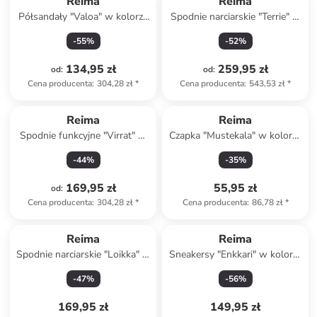
Reima
Reima
Półsandały "Valoa" w kolorze
Spodnie narciarskie "Terrie" w
khaki
kolorze granatowym
-
55
%
-
52
%
134,95 zł
259,95 zł
od
:
od
:
Cena producenta
:
304,28 zł
*
Cena producenta
:
543,53 zł
*
Reima
Reima
Spodnie funkcyjne "Virrat" w
Czapka "Mustekala" w kolorze
kolorze czerwonym
pomarańczowym z osłoną
-
44
%
-
35
%
karku
169,95 zł
55,95 zł
od
:
Cena producenta
:
304,28 zł
*
Cena producenta
:
86,78 zł
*
Reima
Reima
Spodnie narciarskie "Loikka" w
Sneakersy "Enkkari" w kolorze
kolorze jasnoróżowym
fioletowym
-
47
%
-
56
%
169,95 zł
149,95 zł