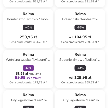
Cena producenta
:
521,78 zł
*
Cena producenta
:
391,28 zł
*
Reima
Reima
Kombinezon zimowy "Tuohi"
Półsandały "Rantaan" w
w kolorze różowym
kolorze różowym
-
40
%
-
56
%
259,95 zł
104,95 zł
od
:
Cena producenta
:
434,78 zł
*
Cena producenta
:
239,03 zł
*
zniżka
family
Reima
Reima
Wełniana czapka "Nyksund" w
Spodnie zimowe "Loikka" w
kolorze fioletowym
kolorze błękitnym
-
65
%
-
64
%
68,95 zł
regularna
59,95 zł
129,95 zł
od
:
z family
Cena producenta
:
173,78 zł
*
Cena producenta
:
369,53 zł
*
Reima
Reima
Buty kąpielowe "Lean" w
Buty kąpielowe "Lean" w
kolorze fioletowym
kolorze niebieskim