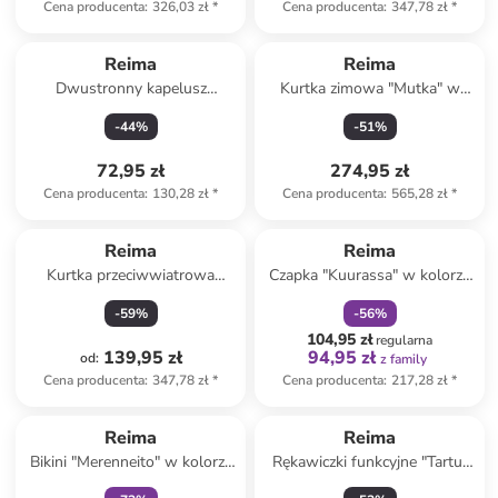
Cena producenta
:
326,03 zł
*
Cena producenta
:
347,78 zł
*
Reima
Reima
Dwustronny kapelusz
Kurtka zimowa "Mutka" w
przeciwsłoneczny "Viiri" w
kolorze żółtym
-
44
%
-
51
%
kolorze jasnoróżowym
72,95 zł
274,95 zł
Cena producenta
:
130,28 zł
*
Cena producenta
:
565,28 zł
*
zniżka
family
Reima
Reima
Kurtka przeciwwiatrowa
Czapka "Kuurassa" w kolorze
"Ulkoiluun" w kolorze
jasnobrązowym
-
59
%
-
56
%
jasnoróżowym
104,95 zł
regularna
139,95 zł
94,95 zł
od
:
z family
Cena producenta
:
347,78 zł
*
Cena producenta
:
217,28 zł
*
zniżka
family
Reima
Reima
Bikini "Merenneito" w kolorze
Rękawiczki funkcyjne "Tartu"
czarnym
w kolorze khaki