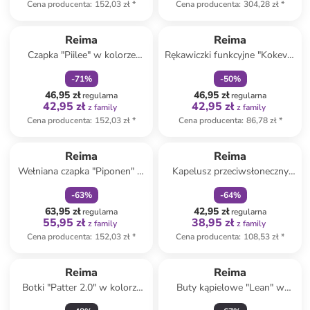
Cena producenta
:
152,03 zł
*
Cena producenta
:
304,28 zł
*
zniżka
family
zniżka
family
Produkt zarezerwowany
Reima
Reima
Czapka "Piilee" w kolorze
Rękawiczki funkcyjne "Kokeva"
jasnoróżowym
w kolorze czarnym
-
71
%
-
50
%
46,95 zł
46,95 zł
regularna
regularna
42,95 zł
42,95 zł
z family
z family
Cena producenta
:
152,03 zł
*
Cena producenta
:
86,78 zł
*
zniżka
family
zniżka
family
Reima
Reima
Wełniana czapka "Piponen" w
Kapelusz przeciwsłoneczny
kolorze zielonym
"Siimaa" w kolorze
-
63
%
-
64
%
granatowo-niebieskim
63,95 zł
42,95 zł
regularna
regularna
55,95 zł
38,95 zł
z family
z family
Cena producenta
:
152,03 zł
*
Cena producenta
:
108,53 zł
*
Reima
Reima
Botki "Patter 2.0" w kolorze
Buty kąpielowe "Lean" w
granatowym
kolorze koralowym