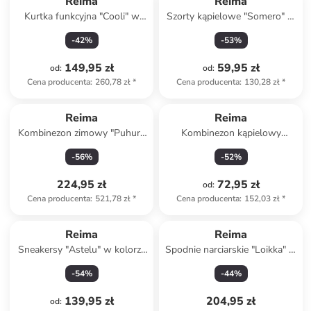
Reima
Reima
Kurtka funkcyjna "Cooli" w
Szorty kąpielowe "Somero" w
kolorze fioletowym
kolorze niebieskim
-
42
%
-
53
%
149,95 zł
59,95 zł
od
:
od
:
Cena producenta
:
260,78 zł
*
Cena producenta
:
130,28 zł
*
Reima
Reima
Kombinezon zimowy "Puhuri"
Kombinezon kąpielowy
w kolorze niebieskim
"Atlantti" w kolorze błękitnym
-
56
%
-
52
%
224,95 zł
72,95 zł
od
:
Cena producenta
:
521,78 zł
*
Cena producenta
:
152,03 zł
*
Reima
Reima
Sneakersy "Astelu" w kolorze
Spodnie narciarskie "Loikka" w
jasnoróżowym
kolorze niebieskim
-
54
%
-
44
%
139,95 zł
204,95 zł
od
: