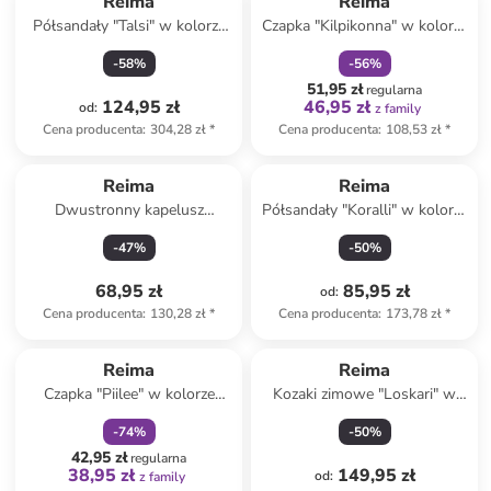
Reima
Reima
Półsandały "Talsi" w kolorze
Czapka "Kilpikonna" w kolorze
czerwonym
granatowym z osłoną karku
-
58
%
-
56
%
51,95 zł
regularna
124,95 zł
46,95 zł
od
:
z family
Cena producenta
:
304,28 zł
*
Cena producenta
:
108,53 zł
*
Reima
Reima
Dwustronny kapelusz
Półsandały "Koralli" w kolorze
przeciwsłoneczny "Moomin" w
czarno-żółtym
-
47
%
-
50
%
kolorze niebieskim
68,95 zł
85,95 zł
od
:
Cena producenta
:
130,28 zł
*
Cena producenta
:
173,78 zł
*
zniżka
family
Reima
Reima
Czapka "Piilee" w kolorze
Kozaki zimowe "Loskari" w
jasnobrązowym
kolorze niebieskim
-
74
%
-
50
%
42,95 zł
regularna
38,95 zł
149,95 zł
od
:
z family