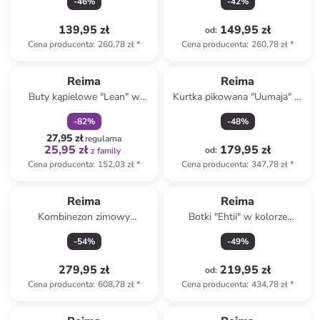
-
46
%
-
42
%
139,95 zł
149,95 zł
od
:
Cena producenta
:
260,78 zł
*
Cena producenta
:
260,78 zł
*
zniżka
family
Reima
Reima
Buty kąpielowe "Lean" w
Kurtka pikowana "Uumaja" w
kolorze granatowym
kolorze jasnoróżowym
-
82
%
-
48
%
27,95 zł
regularna
25,95 zł
179,95 zł
od
:
z family
Cena producenta
:
152,03 zł
*
Cena producenta
:
347,78 zł
*
Reima
Reima
Kombinezon zimowy
Botki "Ehtii" w kolorze
"Kaunisto" w kolorze
czarnym
-
54
%
-
49
%
jasnoróżowym
279,95 zł
219,95 zł
od
:
Cena producenta
:
608,78 zł
*
Cena producenta
:
434,78 zł
*