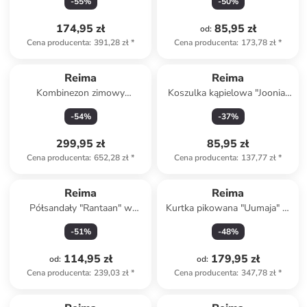
-
55
%
-
50
%
174,95 zł
85,95 zł
od
:
Cena producenta
:
391,28 zł
*
Cena producenta
:
173,78 zł
*
Reima
Reima
Kombinezon zimowy
Koszulka kąpielowa "Joonia"
"Gotland" w kolorze
w kolorze błękitno-
-
54
%
-
37
%
fioletowym
pomarańczowo-zielonym
299,95 zł
85,95 zł
Cena producenta
:
652,28 zł
*
Cena producenta
:
137,77 zł
*
Reima
Reima
Półsandały "Rantaan" w
Kurtka pikowana "Uumaja" w
kolorze pomarańczowym
kolorze zielonym
-
51
%
-
48
%
114,95 zł
179,95 zł
od
:
od
:
Cena producenta
:
239,03 zł
*
Cena producenta
:
347,78 zł
*
zniżka
family