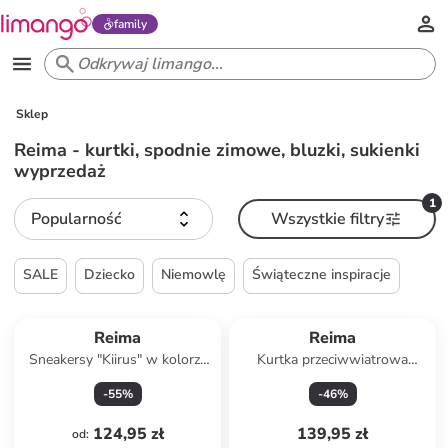
family
Sklep
Reima - kurtki, spodnie zimowe, bluzki, sukienki
wyprzedaż
1
Popularność
Wszystkie filtry
SALE
Dziecko
Niemowlę
Świąteczne inspiracje
Reima
Reima
Sneakersy "Kiirus" w kolorze
Kurtka przeciwwiatrowa
khaki
"Ulkosalla" w kolorze różowo-
-
55
%
-
46
%
pomarańczowym
124,95 zł
139,95 zł
od
: