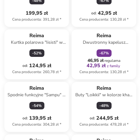
-
48
%
-
67
%
199,95 zł
42,95 zł
od
:
Cena producenta
:
391,28 zł
*
Cena producenta
:
130,28 zł
*
zniżka
family
Reima
Reima
Kurtka polarowa "Iisisti" w
Dwustronny kapelusz
kolorze czerwono-białym
przeciwsłoneczny "Moomin" w
-
52
%
-
67
%
kolorze czarno-różowym
46,95 zł
regularna
124,95 zł
42,95 zł
od
:
z family
Cena producenta
:
260,78 zł
*
Cena producenta
:
130,28 zł
*
Reima
Reima
Spodnie funkcyjne "Sampu" w
Buty "Loikkii" w kolorze khaki
kolorze khaki
do chodzenia na boso
-
54
%
-
48
%
139,95 zł
244,95 zł
od
:
od
:
Cena producenta
:
304,28 zł
*
Cena producenta
:
478,28 zł
*