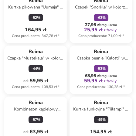
Reima
Reima
Kurtka pikowana "Uumaja" w
Czepek "Snorkle" w kolorze
kolorze pomarańczowym
czerwonym
-
52
%
-
63
%
27,95 zł
regularna
164,95 zł
25,95 zł
z family
Cena producenta
:
347,78 zł
*
Cena producenta
:
71,00 zł
*
zniżka
family
Reima
Reima
Czapka "Mustekala" w kolorze
Czapka beanie "Kalotti" w
błękitnym z osłoną karku
kolorze jasnobrązowym
-
44
%
-
53
%
68,95 zł
regularna
59,95 zł
59,95 zł
od
:
z family
Cena producenta
:
108,53 zł
*
Cena producenta
:
130,28 zł
*
Reima
Reima
Kombinezon kąpielowy
Kurtka funkcyjna "Piilampi" w
"Atlantti" w kolorze
kolorze jasnoróżowo-
-
57
%
-
49
%
niebieskim
różowym
63,95 zł
154,95 zł
od
: