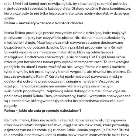
roku 1944 i od tamtej pory rozwija się tak, by coraz lepiej rozumieć potrzeby 
najmłodszych i spełniać je każdego dnia. Dlatego właśnie Reima kombinezon, 
kurtka czy buty to nie tylko bezpieczny, ale także modny dodatek w dziecięcej 
szafie. 
Reima – materiały w trosce o komfort dziecka
Marka Reima produkuje przede wszystkim ubrania dziecięce, które mają być 
praktyczne – a przy tym oczywiście piękne. Nic nie stoi na przeszkodzie, by 
mieć jedno i drugie. Materiały przez nich używane są zatem dostosowane 
bezpośrednio do potrzeb dziecka. Co na przykład proponuje nam Reima? 
Sukienki wykonano z mieszanek materiałów, które są oddychające i 
rozciągliwe. Dodatkowo charakteryzują się ochroną UV! Dzięki temu skóra 
dziecka jest bezpieczna nawet przy wysokich temperaturach. To innowacyjne 
podejście do ubrań i warto zwrócić na nie uwagę. Reima nie myśli bowiem 
tylko o tym, by ich produkty były ładne i wygodne, ale również bezpieczne. Co 
jeszcze gwarantuje Reima? Kurtka tej marki może być używana z myślą o 
doskonałej ochronie przed deszczem, śniegiem i wiatrem. Wszystko ze 
względu na wodoszczelne membrany, które przydają się w różnych 
warunkach pogodowych. Naprawdę wiele dobrego dla maluchów kryje się 
pod nazwą marki Reima. Buty, kombinezony, kurtki - wszystkie one wykonane 
są z materiałów, które gwarantują dziecku bezpieczeństwo niezależnie od 
pogody. 
Reima – jakie ubrania proponuje dzieciakom?
Reima to marka, która nie osiada na laurach. Chociaż od wielu lat zapewnia 
dzieciom komfort i bezpieczeństwo, ciągle szuka rozwiązań, które pozwalają 
najmłodszym na cieszenie się ruchem. Jakie ubrania proponuje Reima? Bluzki 
to oczywiście podstawa. Jednak marka ma w swoim asortymencie także buty. 