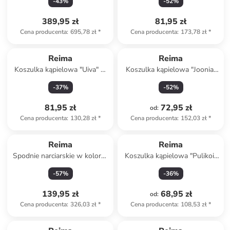
-
43
%
-
52
%
niebieskim
389,95 zł
81,95 zł
Cena producenta
:
695,78 zł
*
Cena producenta
:
173,78 zł
*
Reima
Reima
Koszulka kąpielowa "Uiva" w
Koszulka kąpielowa "Joonia"
kolorze granatowym
w kolorze różowym
-
37
%
-
52
%
81,95 zł
72,95 zł
od
:
Cena producenta
:
130,28 zł
*
Cena producenta
:
152,03 zł
*
Reima
Reima
Spodnie narciarskie w kolorze
Koszulka kąpielowa "Pulikoi"
turkusowym
w kolorze pomarańczowym
-
57
%
-
36
%
139,95 zł
68,95 zł
od
:
Cena producenta
:
326,03 zł
*
Cena producenta
:
108,53 zł
*
zniżka
family