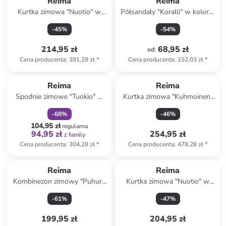
Reima
Reima
Kurtka zimowa "Nuotio" w
Półsandały "Koralli" w kolorze
kolorze niebieskim
różowym
-
45
%
-
54
%
214,95 zł
68,95 zł
od
:
Cena producenta
:
391,28 zł
*
Cena producenta
:
152,03 zł
*
zniżka
family
Produkt zarezerwowany
Reima
Reima
Spodnie zimowe "Tuokio" w
Kurtka zimowa "Kuhmoinen"
kolorze fioletowym
w kolorze jasnoróżowym
-
68
%
-
46
%
104,95 zł
regularna
94,95 zł
254,95 zł
z family
Cena producenta
:
304,28 zł
*
Cena producenta
:
478,28 zł
*
Reima
Reima
Kombinezon zimowy "Puhuri"
Kurtka zimowa "Nuotio" w
w kolorze zielonym
kolorze fioletowym
-
61
%
-
47
%
199,95 zł
204,95 zł