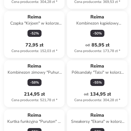
Cena producenta
:
304,28 zł
*
Cena producenta
:
369,53 zł
*
Reima
Reima
Czapka "Kirjoen" w kolorze
Kombinezon kąpielowy
czarnym
"Atlantti" w kolorze
-
52
%
-
50
%
fioletowym
72,95 zł
85,95 zł
od
:
Cena producenta
:
152,03 zł
*
Cena producenta
:
173,78 zł
*
Reima
Reima
Kombinezon zimowy "Puhuri"
Półsandały "Talsi" w kolorze
w kolorze pomarańczowym
granatowym
-
58
%
-
55
%
214,95 zł
134,95 zł
od
:
Cena producenta
:
521,78 zł
*
Cena producenta
:
304,28 zł
*
Reima
Reima
Kurtka funkcyjna "Puruton" w
Sneakersy "Ekana" w kolorze
kolorze niebieskim
różowym