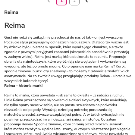
1
2
Reima
Reima
Gust nie rodzi się znikąd, nie przychodzi do nas ot tak – on jest wyuczony. 
Poczucie stylu przejmujemy od naszych najbliższych. Dlatego tak ważne jest, 
by dziecko było ubierane w sposób, które wyraża jego charakter, ale także 
zgodnie z pewnymi przyjętymi zasadami (skarpetki do sandałów nie przystoją 
w żadnym wieku). Reima jest marką, która doskonale to rozumie. Proponuje 
ubrania dla najmłodszych, które wyróżniają się wyglądem i wykonaniem, są 
wygodne, ale też po prostu modne. Co proponuje nam marka Reima? Kurtki, 
spodnie zimowe, bluzki czy sneakersy – to możemy z łatwością znaleźć w ich 
asortymencie. Na co zwrócić uwagę przeglądając produkty Reima – ubrania we 
wszystkich kolorach tęczy?
Reima – historia marki
Reima to marka, która powstała – jak sama to określa – „z radości z ruchu”. 
Linie Reima przeznaczone są bowiem dla dzieci aktywnych, które uwielbiają 
nie tylko sporty same w sobie, ale po prostu szaleństwa na podwórku 
niezależnie od pogody. Wyrażają dziecięcą potrzebę poruszania się – 
maluchów przecież zawsze wszędzie jest pełno. A w takich sytuacjach nie 
powinien przeszkadzać im ani deszcz, ani śnieg, ani słońce. Co zatem 
proponuje Reima? Spodnie zimowe, które chronią przed mrozem, sukienki, 
które można założyć w upalne lato, szorty, w których niestraszne jest bieganie 
i sneakersy, które umożliwiają wielogodzinne szaleństwo. Marka powstała w 