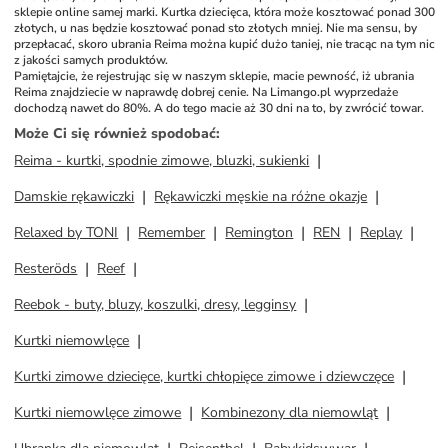
sklepie online samej marki. Kurtka dziecięca, która może kosztować ponad 300 
złotych, u nas będzie kosztować ponad sto złotych mniej. Nie ma sensu, by 
przepłacać, skoro ubrania Reima można kupić dużo taniej, nie tracąc na tym nic 
z jakości samych produktów. 
Pamiętajcie, że rejestrując się w naszym sklepie, macie pewność, iż ubrania 
Reima znajdziecie w naprawdę dobrej cenie. Na Limango.pl wyprzedaże 
dochodzą nawet do 80%. A do tego macie aż 30 dni na to, by zwrócić towar.
Może Ci się również spodobać
:
Reima - kurtki, spodnie zimowe, bluzki, sukienki
Damskie rękawiczki
Rękawiczki męskie na różne okazje
Relaxed by TONI
Remember
Remington
REN
Replay
Resteröds
Reef
Reebok - buty, bluzy, koszulki, dresy, legginsy
Kurtki niemowlęce
Kurtki zimowe dziecięce, kurtki chłopięce zimowe i dziewczęce
Kurtki niemowlęce zimowe
Kombinezony dla niemowląt