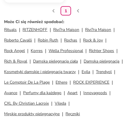
1
Może Ci się również spodobać
:
Rituals
RITZENHOFF
Rivi?ra Maison
Rivi?ra Maison
Roberto Cavalli
Robin Ruth
Rochas
Rock & Joy
Rock Angel
Korres
Wella Professional
Richter Shoes
Rich & Royal
Damska pielęgnacja ciała
Damska pielęgnacja
Kosmetyki damskie i pielęgnacja twarzy
Evila
Trendyol
Le Comptoir De La Plage
Ethere
ROCK EXPERIENCE
Avance
Perfumy dla każdego
Apart
Innovagoods
CXL By Christian Lacroix
Vileda
Męskie produkty pielęgnacyjne
Ręczniki