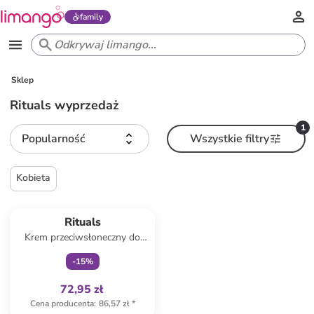
family
Sklep
Rituals wyprzedaż
1
Popularność
Wszystkie filtry
Kobieta
Tylko z
family
Rituals
Krem przeciwsłoneczny do
twarzy "Karma Sun
-
15
%
Protection" - SPF 30 - 50 ml
72,95 zł
Cena producenta
:
86,57 zł
*