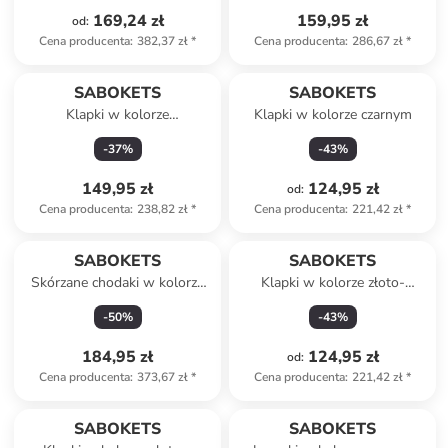
169,24 zł
159,95 zł
od
:
Cena producenta
:
382,37 zł
*
Cena producenta
:
286,67 zł
*
SABOKETS
SABOKETS
Klapki w kolorze
Klapki w kolorze czarnym
pomarańczowym
-
37
%
-
43
%
149,95 zł
124,95 zł
od
:
Cena producenta
:
238,82 zł
*
Cena producenta
:
221,42 zł
*
SABOKETS
SABOKETS
Skórzane chodaki w kolorze
Klapki w kolorze złoto-
jasnobrązowym
różowym
-
50
%
-
43
%
184,95 zł
124,95 zł
od
:
Cena producenta
:
373,67 zł
*
Cena producenta
:
221,42 zł
*
SABOKETS
SABOKETS