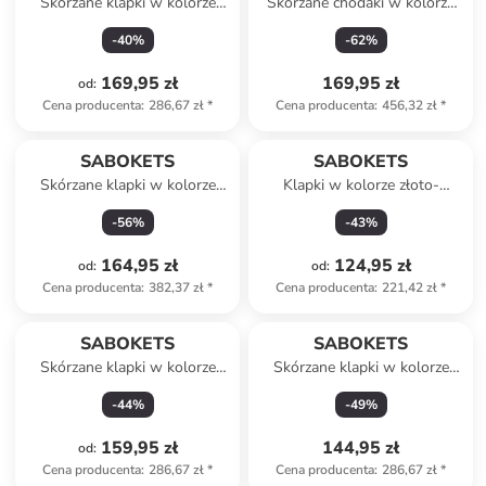
Skórzane klapki w kolorze
Skórzane chodaki w kolorze
jasnoróżowym
szarym
-
40
%
-
62
%
169,95 zł
169,95 zł
od
:
Cena producenta
:
286,67 zł
*
Cena producenta
:
456,32 zł
*
SABOKETS
SABOKETS
Skórzane klapki w kolorze
Klapki w kolorze złoto-
khaki
jasnoróżowym
-
56
%
-
43
%
164,95 zł
124,95 zł
od
:
od
:
Cena producenta
:
382,37 zł
*
Cena producenta
:
221,42 zł
*
SABOKETS
SABOKETS
Skórzane klapki w kolorze
Skórzane klapki w kolorze
khaki
niebieskim
-
44
%
-
49
%
159,95 zł
144,95 zł
od
:
Cena producenta
:
286,67 zł
*
Cena producenta
:
286,67 zł
*