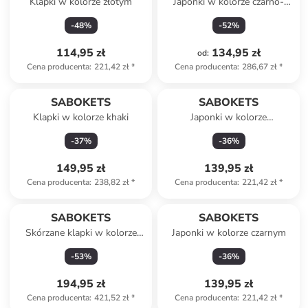
Klapki w kolorze złotym
Japonki w kolorze czarno-
beżowym
-
48
%
-
52
%
114,95 zł
134,95 zł
od
:
Cena producenta
:
221,42 zł
*
Cena producenta
:
286,67 zł
*
SABOKETS
SABOKETS
Klapki w kolorze khaki
Japonki w kolorze
jasnoróżowym
-
37
%
-
36
%
149,95 zł
139,95 zł
Cena producenta
:
238,82 zł
*
Cena producenta
:
221,42 zł
*
SABOKETS
SABOKETS
Skórzane klapki w kolorze
Japonki w kolorze czarnym
granatowym
-
53
%
-
36
%
194,95 zł
139,95 zł
Cena producenta
:
421,52 zł
*
Cena producenta
:
221,42 zł
*