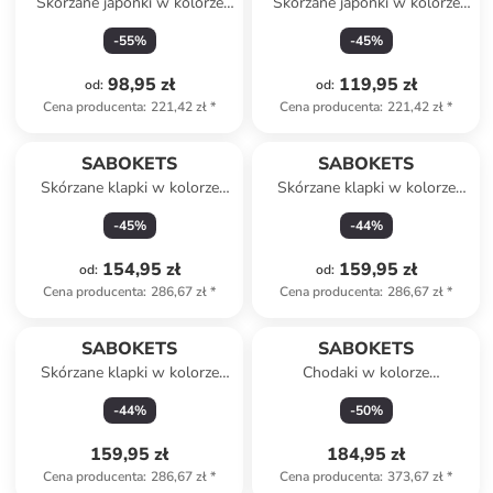
Skórzane japonki w kolorze
Skórzane japonki w kolorze
brązowym
czarnym
-
55
%
-
45
%
98,95 zł
119,95 zł
od
:
od
:
Cena producenta
:
221,42 zł
*
Cena producenta
:
221,42 zł
*
SABOKETS
SABOKETS
Skórzane klapki w kolorze
Skórzane klapki w kolorze
niebieskim
khaki
-
45
%
-
44
%
154,95 zł
159,95 zł
od
:
od
:
Cena producenta
:
286,67 zł
*
Cena producenta
:
286,67 zł
*
SABOKETS
SABOKETS
Skórzane klapki w kolorze
Chodaki w kolorze
szarym
jasnobrązowym
-
44
%
-
50
%
159,95 zł
184,95 zł
Cena producenta
:
286,67 zł
*
Cena producenta
:
373,67 zł
*