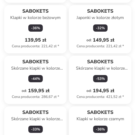
SABOKETS
SABOKETS
Klapki w kolorze beżowym
Japonki w kolorze złotym
-
36
%
-
32
%
139,95 zł
149,95 zł
od
:
Cena producenta
:
221,42 zł
*
Cena producenta
:
221,42 zł
*
SABOKETS
SABOKETS
Skórzane klapki w kolorze
Skórzane klapki w kolorze
khaki
jasnobrązowym
-
44
%
-
53
%
159,95 zł
194,95 zł
od
:
od
:
Cena producenta
:
286,67 zł
*
Cena producenta
:
421,52 zł
*
SABOKETS
SABOKETS
Skórzane klapki w kolorze
Klapki w kolorze czarnym
jasnobrązowym
-
33
%
-
36
%