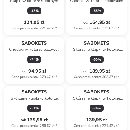
Klapki w kolorze srebrnym
Chodaki w kolorze niebieskim
-
43
%
-
55
%
124,95 zł
164,95 zł
od
:
Cena producenta
:
221,42 zł
*
Cena producenta
:
373,67 zł
*
SABOKETS
SABOKETS
Chodaki w kolorze beżowo-
Skórzane klapki w kolorze
czarnym
jasnobrązowym
-
74
%
-
50
%
94,95 zł
189,95 zł
od
:
od
:
Cena producenta
:
373,67 zł
*
Cena producenta
:
382,37 zł
*
SABOKETS
SABOKETS
Skórzane klapki w kolorze
Skórzane klapki w kolorze
różowym
czarnym
-
51
%
-
36
%
139,95 zł
139,95 zł
od
:
Cena producenta
:
286,67 zł
*
Cena producenta
:
221,42 zł
*