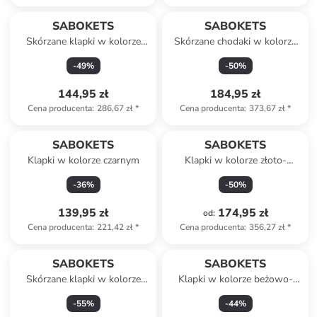
SABOKETS
SABOKETS
Skórzane klapki w kolorze
Skórzane chodaki w kolorze
granatowym
szarym
-
49
%
-
50
%
144,95 zł
184,95 zł
Cena producenta
:
286,67 zł
*
Cena producenta
:
373,67 zł
*
SABOKETS
SABOKETS
Klapki w kolorze czarnym
Klapki w kolorze złoto-
różowym
-
36
%
-
50
%
139,95 zł
174,95 zł
od
:
Cena producenta
:
221,42 zł
*
Cena producenta
:
356,27 zł
*
SABOKETS
SABOKETS
Skórzane klapki w kolorze
Klapki w kolorze beżowo-
brązowym
czarnym
-
55
%
-
44
%