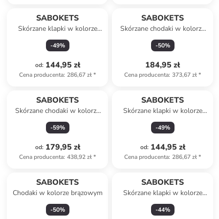
SABOKETS
SABOKETS
Skórzane klapki w kolorze
Skórzane chodaki w kolorze
brązowym
zielonym
-
49
%
-
50
%
144,95 zł
184,95 zł
od
:
Cena producenta
:
286,67 zł
*
Cena producenta
:
373,67 zł
*
SABOKETS
SABOKETS
Skórzane chodaki w kolorze
Skórzane klapki w kolorze
brązowym
czarnym
-
59
%
-
49
%
179,95 zł
144,95 zł
od
:
od
:
Cena producenta
:
438,92 zł
*
Cena producenta
:
286,67 zł
*
SABOKETS
SABOKETS
Chodaki w kolorze brązowym
Skórzane klapki w kolorze
błękitnym
-
50
%
-
44
%