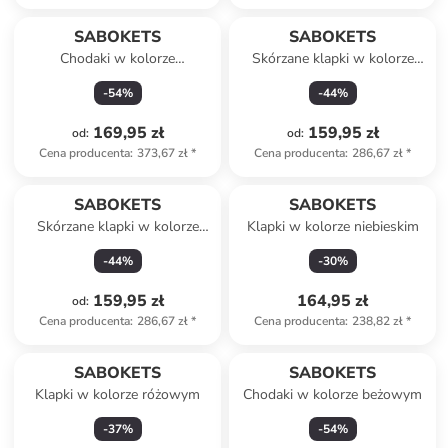
SABOKETS
SABOKETS
Chodaki w kolorze
Skórzane klapki w kolorze
jasnobrązowym
beżowym
-
54
%
-
44
%
169,95 zł
159,95 zł
od
:
od
:
Cena producenta
:
373,67 zł
*
Cena producenta
:
286,67 zł
*
SABOKETS
SABOKETS
Skórzane klapki w kolorze
Klapki w kolorze niebieskim
jasnobrązowym
-
44
%
-
30
%
159,95 zł
164,95 zł
od
:
Cena producenta
:
286,67 zł
*
Cena producenta
:
238,82 zł
*
SABOKETS
SABOKETS
Klapki w kolorze różowym
Chodaki w kolorze beżowym
-
37
%
-
54
%