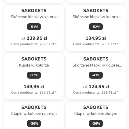
SABOKETS
SABOKETS
Skórzane klapki w kolorze
Skórzane klapki w kolorze
khaki
szarym
-
51
%
-
52
%
139,95 zł
134,95 zł
od
:
Cena producenta
:
286,67 zł
*
Cena producenta
:
286,67 zł
*
SABOKETS
SABOKETS
Klapki w kolorze
Skórzane klapki w kolorze
jasnoróżowym
białym
-
37
%
-
43
%
149,95 zł
124,95 zł
od
:
Cena producenta
:
238,82 zł
*
Cena producenta
:
221,42 zł
*
SABOKETS
SABOKETS
Klapki w kolorze czarnym
Klapki w kolorze złotym
-
36
%
-
36
%