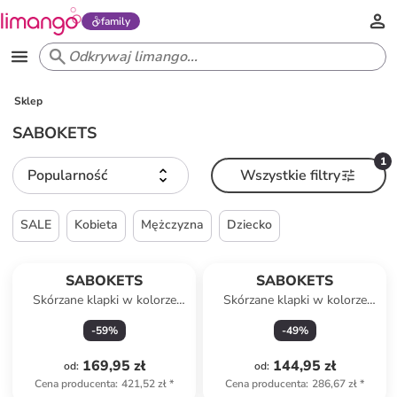
family
Sklep
SABOKETS
1
Popularność
Wszystkie filtry
SALE
Kobieta
Mężczyzna
Dziecko
SABOKETS
SABOKETS
Skórzane klapki w kolorze
Skórzane klapki w kolorze
beżowym
jasnobrązowym
-
59
%
-
49
%
169,95 zł
144,95 zł
od
:
od
:
Cena producenta
:
421,52 zł
*
Cena producenta
:
286,67 zł
*