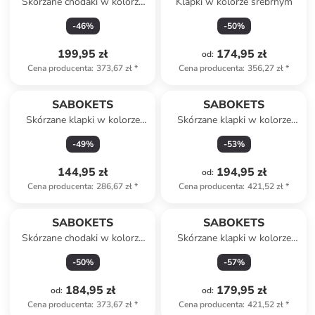
Skórzane chodaki w kolorze
Klapki w kolorze srebrnym
beżowym
-
46
%
-
50
%
199,95 zł
174,95 zł
od
:
Cena producenta
:
373,67 zł
*
Cena producenta
:
356,27 zł
*
SABOKETS
SABOKETS
Skórzane klapki w kolorze
Skórzane klapki w kolorze
szarym
pomarańczowym
-
49
%
-
53
%
144,95 zł
194,95 zł
od
:
Cena producenta
:
286,67 zł
*
Cena producenta
:
421,52 zł
*
SABOKETS
SABOKETS
Skórzane chodaki w kolorze
Skórzane klapki w kolorze
jasnoróżowym
różowym
-
50
%
-
57
%
184,95 zł
179,95 zł
od
:
od
:
Cena producenta
:
373,67 zł
*
Cena producenta
:
421,52 zł
*