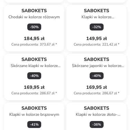
SABOKETS
SABOKETS
Chodaki w kolorze różowym
Klapki w kolorze
jasnoróżowym
-
50
%
-
32
%
184,95 zł
149,95 zł
Cena producenta
:
373,67 zł
*
Cena producenta
:
221,42 zł
*
SABOKETS
SABOKETS
Skórzane klapki w kolorze
Skórzane japonki w kolorze
jasnoróżowym
czarnym
-
40
%
-
40
%
169,95 zł
169,95 zł
Cena producenta
:
286,67 zł
*
Cena producenta
:
286,67 zł
*
SABOKETS
SABOKETS
Klapki w kolorze brązowym
Klapki w kolorze złoto-
jasnoróżowym
-
41
%
-
36
%