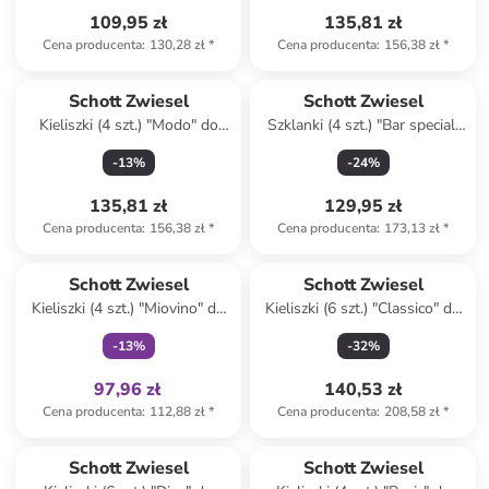
109,95 zł
135,81 zł
Cena producenta
:
130,28 zł
*
Cena producenta
:
156,38 zł
*
Schott Zwiesel
Schott Zwiesel
Kieliszki (4 szt.) "Modo" do
Szklanki (4 szt.) "Bar special"
białego wina - 400 ml
do ginu z tonikiem - 710 ml
-
13
%
-
24
%
135,81 zł
129,95 zł
Cena producenta
:
156,38 zł
*
Cena producenta
:
173,13 zł
*
Tylko z
family
Schott Zwiesel
Schott Zwiesel
Kieliszki (4 szt.) "Miovino" do
Kieliszki (6 szt.) "Classico" do
szampana - 260 ml
czerwonego wina - 312 ml
-
13
%
-
32
%
97,96 zł
140,53 zł
Cena producenta
:
112,88 zł
*
Cena producenta
:
208,58 zł
*
Schott Zwiesel
Schott Zwiesel