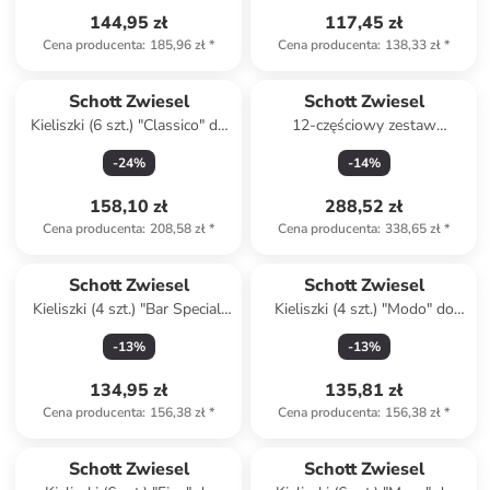
144,95 zł
117,45 zł
Cena producenta
:
185,96 zł
*
Cena producenta
:
138,33 zł
*
Schott Zwiesel
Schott Zwiesel
Kieliszki (6 szt.) "Classico" do
12-częściowy zestaw
czerwonego wina - 645 ml
"Miovino"
-
24
%
-
14
%
158,10 zł
288,52 zł
Cena producenta
:
208,58 zł
*
Cena producenta
:
338,65 zł
*
Schott Zwiesel
Schott Zwiesel
Kieliszki (4 szt.) "Bar Special"
Kieliszki (4 szt.) "Modo" do
do szampana - 384 ml
szampana - 163 ml
-
13
%
-
13
%
134,95 zł
135,81 zł
Cena producenta
:
156,38 zł
*
Cena producenta
:
156,38 zł
*
Schott Zwiesel
Schott Zwiesel