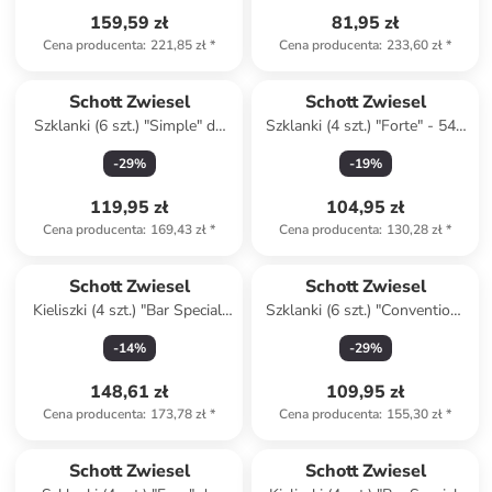
159,59 zł
81,95 zł
Cena producenta
:
221,85 zł
*
Cena producenta
:
233,60 zł
*
Schott Zwiesel
Schott Zwiesel
Szklanki (6 szt.) "Simple" do
Szklanki (4 szt.) "Forte" - 548
whiskey - 300 ml
ml
-
29
%
-
19
%
119,95 zł
104,95 zł
Cena producenta
:
169,43 zł
*
Cena producenta
:
130,28 zł
*
Schott Zwiesel
Schott Zwiesel
Kieliszki (4 szt.) "Bar Special"
Szklanki (6 szt.) "Convention"
do koniaku - 774 ml
do whiskey - 300 ml
-
14
%
-
29
%
148,61 zł
109,95 zł
Cena producenta
:
173,78 zł
*
Cena producenta
:
155,30 zł
*
Schott Zwiesel
Schott Zwiesel