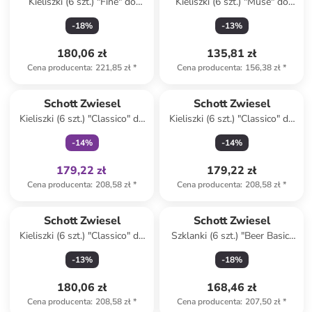
Kieliszki (6 szt.) "Fine" do
Kieliszki (6 szt.) "Muse" do
czerwonego wina - 660 ml
białego wina - 480 ml
-
18
%
-
13
%
180,06 zł
135,81 zł
Cena producenta
:
221,85 zł
*
Cena producenta
:
156,38 zł
*
Tylko z
family
Schott Zwiesel
Schott Zwiesel
Kieliszki (6 szt.) "Classico" do
Kieliszki (6 szt.) "Classico" do
czerwonego wina - 408 ml
czerwonego wina - 408 ml
-
14
%
-
14
%
179,22 zł
179,22 zł
Cena producenta
:
208,58 zł
*
Cena producenta
:
208,58 zł
*
Schott Zwiesel
Schott Zwiesel
Kieliszki (6 szt.) "Classico" do
Szklanki (6 szt.) "Beer Basic"
czerwonego wina - 814 ml
do piwa - 451 ml
-
13
%
-
18
%
180,06 zł
168,46 zł
Cena producenta
:
208,58 zł
*
Cena producenta
:
207,50 zł
*