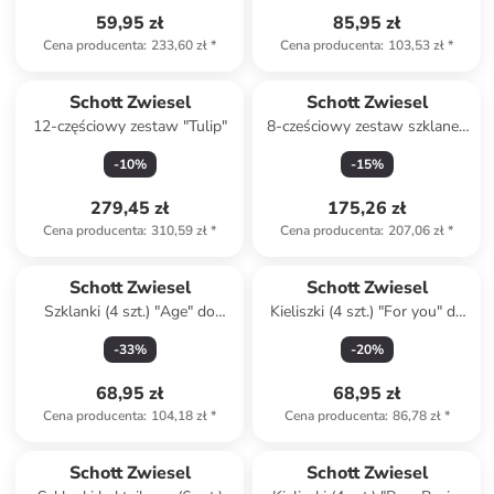
59,95 zł
85,95 zł
Cena producenta
:
233,60 zł
*
Cena producenta
:
103,53 zł
*
Schott Zwiesel
Schott Zwiesel
12-częściowy zestaw "Tulip"
8-cześciowy zestaw szklanek
"Stage"
-
10
%
-
15
%
279,45 zł
175,26 zł
Cena producenta
:
310,59 zł
*
Cena producenta
:
207,06 zł
*
Schott Zwiesel
Schott Zwiesel
Szklanki (4 szt.) "Age" do
Kieliszki (4 szt.) "For you" do
whiskey - 294 ml
shotów - 75 ml
-
33
%
-
20
%
68,95 zł
68,95 zł
Cena producenta
:
104,18 zł
*
Cena producenta
:
86,78 zł
*
Schott Zwiesel
Schott Zwiesel