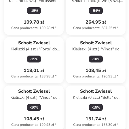
Kieliszki (4 szt.) "Fortissimo"
Szklanki koktajlowe (6 szt.)
do czerwonego wina - 632 ml
"Motion" - 311 ml
-
15
%
-
54
%
109,78 zł
264,95 zł
Cena producenta
:
130,28 zł
*
Cena producenta
:
587,25 zł
*
Schott Zwiesel
Schott Zwiesel
Kieliszki (4 szt.) "Forte" do
Kieliszki (4 szt.) "Vinos" do
szampana - 227 ml
białego wina - 460 ml
-
15
%
-
10
%
118,01 zł
108,45 zł
Cena producenta
:
138,98 zł
*
Cena producenta
:
120,93 zł
*
Schott Zwiesel
Schott Zwiesel
Kieliszki (4 szt.) "Vinos" do
Kieliszki (6 szt.) "Bells" do
wina- 613 ml
białego wina - 380 ml
-
10
%
-
15
%
108,45 zł
131,74 zł
Cena producenta
:
120,93 zł
*
Cena producenta
:
155,30 zł
*