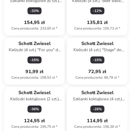
Szklanki koktajlowe (6 szt.)
Kieliszki (4 szt.) "Beer Basic"
"Basic Bar Selection" - 366 ml
do piwa - 300 ml
-
33
%
-
12
%
154,95 zł
135,81 zł
Cena producenta
:
233,60 zł
*
Cena producenta
:
155,73 zł
*
Schott Zwiesel
Schott Zwiesel
Kieliszki (4 szt.) "For you" do
Kieliszki (4 szt.) "Stage" do
czerwonego wina - 630 ml
shotów - 78 ml
-
15
%
-
15
%
91,99 zł
72,95 zł
Cena producenta
:
108,53 zł
*
Cena producenta
:
86,78 zł
*
Schott Zwiesel
Schott Zwiesel
Kieliszki koktajlowe (2 szt.)
Szklanki koktajlowe (4 szt.)
"Classic" - 202 ml
"Basic Special" - 366 ml
-
36
%
-
26
%
124,95 zł
114,95 zł
Cena producenta
:
195,75 zł
*
Cena producenta
:
156,38 zł
*