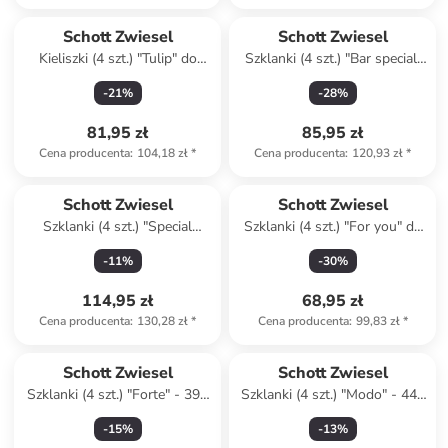
Schott Zwiesel
Schott Zwiesel
Kieliszki (4 szt.) "Tulip" do
Szklanki (4 szt.) "Bar special"
czerwonego wina - 782 ml
do ginu z tonikiem - 548 ml
-
21
%
-
28
%
81,95 zł
85,95 zł
Cena producenta
:
104,18 zł
*
Cena producenta
:
120,93 zł
*
Schott Zwiesel
Schott Zwiesel
Szklanki (4 szt.) "Special
Szklanki (4 szt.) "For you" do
Party" do drinków - 396 ml
whiskey - 400 ml
-
11
%
-
30
%
114,95 zł
68,95 zł
Cena producenta
:
130,28 zł
*
Cena producenta
:
99,83 zł
*
Schott Zwiesel
Schott Zwiesel
Szklanki (4 szt.) "Forte" - 397
Szklanki (4 szt.) "Modo" - 440
ml
ml
-
15
%
-
13
%