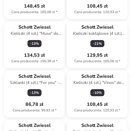
148,45 zł
108,45 zł
Cena producenta
:
165,08 zł
*
Cena producenta
:
120,93 zł
*
Schott Zwiesel
Schott Zwiesel
Kieliszki (4 szt.) "Muse" do
Kieliszki koktajlowe (4 szt.)
czerwonego wina - 800 ml
"Special Party" - 305 ml
-
13
%
-
21
%
134,53 zł
129,95 zł
Cena producenta
:
156,38 zł
*
Cena producenta
:
165,08 zł
*
Schott Zwiesel
Schott Zwiesel
Szklanki (4 szt.) "For you" -
Kieliszki (4 szt.) "Vinos" do
430 ml
czerwonego wina - 768 ml
-
13
%
-
10
%
86,78 zł
108,45 zł
Cena producenta
:
99,83 zł
*
Cena producenta
:
120,93 zł
*
Schott Zwiesel
Schott Zwiesel