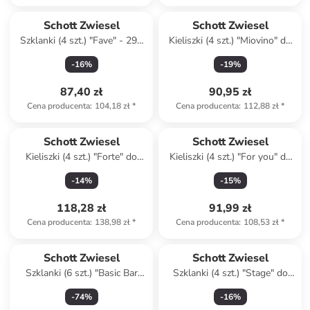
Schott Zwiesel
Schott Zwiesel
Szklanki (4 szt.) "Fave" - 297
Kieliszki (4 szt.) "Miovino" do
ml
czerwonego wina - 500 ml
-
16
%
-
19
%
87,40 zł
90,95 zł
Cena producenta
:
104,18 zł
*
Cena producenta
:
112,88 zł
*
Schott Zwiesel
Schott Zwiesel
Kieliszki (4 szt.) "Forte" do
Kieliszki (4 szt.) "For you" do
czerwonego wina - 732 ml
białego wina - 368 ml
-
14
%
-
15
%
118,28 zł
91,99 zł
Cena producenta
:
138,98 zł
*
Cena producenta
:
108,53 zł
*
Schott Zwiesel
Schott Zwiesel
Szklanki (6 szt.) "Basic Bar
Szklanki (4 szt.) "Stage" do
Selection" - 300 ml
whiskey - 364 ml
-
74
%
-
16
%