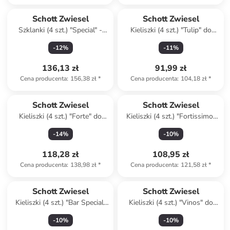
Schott Zwiesel
Schott Zwiesel
Szklanki (4 szt.) "Special" -
Kieliszki (4 szt.) "Tulip" do
334 ml
czerwonego wina - 656 ml
-
12
%
-
11
%
136,13 zł
91,99 zł
Cena producenta
:
156,38 zł
*
Cena producenta
:
104,18 zł
*
Schott Zwiesel
Schott Zwiesel
Kieliszki (4 szt.) "Forte" do
Kieliszki (4 szt.) "Fortissimo"
czerwonego wina - 530 ml
do białego wina - 420 ml
-
14
%
-
10
%
118,28 zł
108,95 zł
Cena producenta
:
138,98 zł
*
Cena producenta
:
121,58 zł
*
Schott Zwiesel
Schott Zwiesel
Kieliszki (4 szt.) "Bar Special"
Kieliszki (4 szt.) "Vinos" do
do szampana - 281 ml
szampana - 238 ml
-
10
%
-
10
%