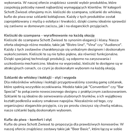
wykonania. W naszej ofercie znajdziesz szeroki wybór produktów, które 
zaspokoją potrzeby nawet najbardziej wymagających klientów. W kategorii 
Schott Zwiesel oferujemy m.in. kieliszki do szampana, szklanki do whiskey, 
kufle do piwa oraz szklanki koktajlowe. Każdy z tych produktów został 
zaprojektowany z myślą o estetyce i trwałości, dzięki czemu idealnie sprawdzi 
się zarówno w domowym zaciszu, jak i na eleganckich przyjęciach.
Kieliszki do szampana - wyrafinowanie na każdą okazję
Kieliszki do szampana Schott Zwiesel to synonim elegancji i klasy. Nasza 
oferta obejmuje różne modele, takie jak "Bistro line", "Vina" czy "Audience". 
Każdy z tych zestawów charakteryzuje się unikalnym designem i doskonałym 
wykończeniem. Kieliszki te są nie tylko piękne, ale również funkcjonalne. 
Dzięki specjalnej technologii produkcji, są odporne na zarysowania i 
uszkodzenia mechaniczne. Idealne na wyprzedaż, kieliszki te dostępne są w 
atrakcyjnych cenach, co czyni je doskonałym wyborem na każdą okazję.
Szklanki do whiskey i koktajli - styl i wygoda
Dla miłośników whiskey i koktajli przygotowaliśmy szeroką gamę szklanek, 
które spełnią wszystkie oczekiwania. Modele takie jak "Convention" czy "Bar 
Special" to połączenie nowoczesnego designu z praktycznym zastosowaniem. 
Szklanki te są idealne do serwowania ulubionych trunków, a ich wyjątkowy 
kształt podkreśla walory smakowe napojów. Niezależnie od tego, czy 
organizujesz eleganckie przyjęcie, czy po prostu cieszysz się chwilą relaksu, 
nasze szklanki będą doskonałym wyborem.
Kufle do piwa - komfort i styl
Kufle do piwa Schott Zwiesel to propozycja dla prawdziwych koneserów. W 
naszej ofercie znajdziesz zestawy takie jak "Beer Basic", które łączą w sobie 