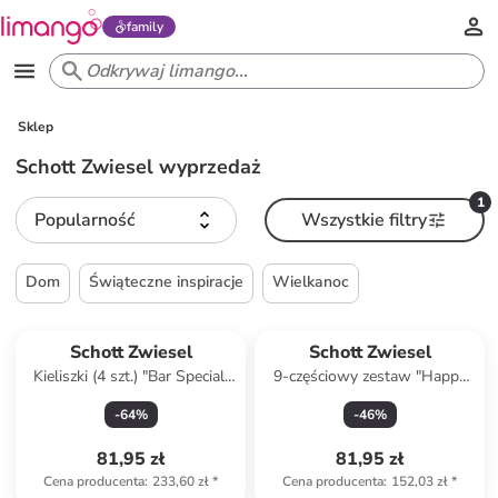
family
Sklep
Schott Zwiesel wyprzedaż
1
Popularność
Wszystkie filtry
Dom
Świąteczne inspiracje
Wielkanoc
Schott Zwiesel
Schott Zwiesel
Kieliszki (4 szt.) "Bar Special"
9-częściowy zestaw "Happy
do whiskey - 356 ml
hours"
-
64
%
-
46
%
81,95 zł
81,95 zł
Cena producenta
:
233,60 zł
*
Cena producenta
:
152,03 zł
*