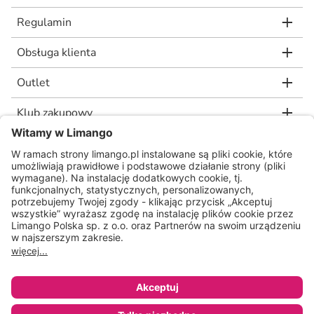
Regulamin
Obsługa klienta
Outlet
Klub zakupowy
limango.de
limango.nl
* Rekomendowana, niewiążąca cena detaliczna producenta, jaką wskazał nam