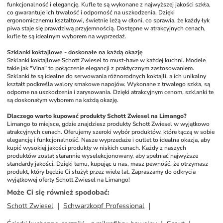
funkcjonalność i elegancję. Kufle te są wykonane z najwyższej jakości szkła, 
co gwarantuje ich trwałość i odporność na uszkodzenia. Dzięki 
ergonomicznemu kształtowi, świetnie leżą w dłoni, co sprawia, że każdy łyk 
piwa staje się prawdziwą przyjemnością. Dostępne w atrakcyjnych cenach, 
kufle te są idealnym wyborem na wyprzedaż.
Szklanki koktajlowe - doskonałe na każdą okazję
Szklanki koktajlowe Schott Zwiesel to must-have w każdej kuchni. Modele 
takie jak "Vina" to połączenie elegancji z praktycznym zastosowaniem. 
Szklanki te są idealne do serwowania różnorodnych koktajli, a ich unikalny 
kształt podkreśla walory smakowe napojów. Wykonane z trwałego szkła, są 
odporne na uszkodzenia i zarysowania. Dzięki atrakcyjnym cenom, szklanki te 
są doskonałym wyborem na każdą okazję.
Dlaczego warto kupować produkty Schott Zwiesel na Limango?
Limango to miejsce, gdzie znajdziesz produkty Schott Zwiesel w wyjątkowo 
atrakcyjnych cenach. Oferujemy szeroki wybór produktów, które łączą w sobie 
elegancję i funkcjonalność. Nasze wyprzedaże i outlet to idealna okazja, aby 
kupić wysokiej jakości produkty w niskich cenach. Każdy z naszych 
produktów został starannie wyselekcjonowany, aby spełniać najwyższe 
standardy jakości. Dzięki temu, kupując u nas, masz pewność, że otrzymasz 
produkt, który będzie Ci służył przez wiele lat. Zapraszamy do odkrycia 
wyjątkowej oferty Schott Zwiesel na Limango!
Może Ci się również spodobać
:
Schott Zwiesel
Schwarzkopf Professional