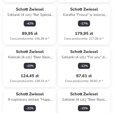
Schott Zwiesel
Schott Zwiesel
Szklanki (4 szt.) "Bar Special"
Karafka "Fresca" w kolorze
do whiskey - 356 ml
srebrnym - 1 l
-
42
%
-
17
%
89,95 zł
179,95 zł
Cena producenta
:
156,38 zł
*
Cena producenta
:
217,28 zł
*
Schott Zwiesel
Schott Zwiesel
Kieliszki (4 szt.) "Beer Basic"
Szklanki (4 szt.) "For you" do
do piwa - 300 ml
piwa - 330 ml
-
10
%
-
12
%
124,45 zł
87,61 zł
Cena producenta
:
138,33 zł
*
Cena producenta
:
99,83 zł
*
Schott Zwiesel
Schott Zwiesel
9-częściowy zestaw "Happy
Szklanki (4 szt.) "Beer Basic"
hours"
do piwa- 300 ml
-
22
%
-
15
%