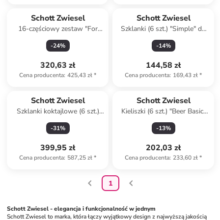
Schott Zwiesel
Schott Zwiesel
16-częściowy zestaw "For
Szklanki (6 szt.) "Simple" do
you"
piwa - 320 ml
-
24
%
-
14
%
320,63 zł
144,58 zł
Cena producenta
:
425,43 zł
*
Cena producenta
:
169,43 zł
*
Schott Zwiesel
Schott Zwiesel
Szklanki koktajlowe (6 szt.)
Kieliszki (6 szt.) "Beer Basic"
"Classic" - 311 ml
do piwa - 405 ml
-
31
%
-
13
%
399,95 zł
202,03 zł
Cena producenta
:
587,25 zł
*
Cena producenta
:
233,60 zł
*
1
Schott Zwiesel - elegancja i funkcjonalność w jednym
Schott Zwiesel to marka, która łączy wyjątkowy design z najwyższą jakością 