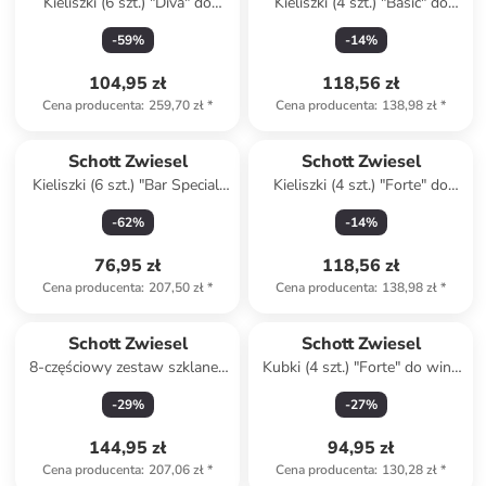
Kieliszki (6 szt.) "Diva" do
Kieliszki (4 szt.) "Basic" do
czerwonego wina - 839 ml
piwa - 380 ml
-
59
%
-
14
%
104,95 zł
118,56 zł
Cena producenta
:
259,70 zł
*
Cena producenta
:
138,98 zł
*
Schott Zwiesel
Schott Zwiesel
Kieliszki (6 szt.) "Bar Special"
Kieliszki (4 szt.) "Forte" do
do grappy - 113 ml
białego wina - 404 ml
-
62
%
-
14
%
76,95 zł
118,56 zł
Cena producenta
:
207,50 zł
*
Cena producenta
:
138,98 zł
*
Schott Zwiesel
Schott Zwiesel
8-częściowy zestaw szklanek
Kubki (4 szt.) "Forte" do wina
"Show"
- 587 ml
-
29
%
-
27
%
144,95 zł
94,95 zł
Cena producenta
:
207,06 zł
*
Cena producenta
:
130,28 zł
*