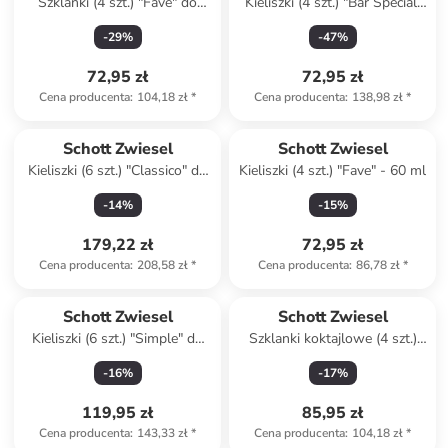
Szklanki (4 szt.) "Fave" do
Kieliszki (4 szt.) "Bar Special"
whiskey - 294 ml
do martini - 272 ml
-
29
%
-
47
%
72,95 zł
72,95 zł
Cena producenta
:
104,18 zł
*
Cena producenta
:
138,98 zł
*
Schott Zwiesel
Schott Zwiesel
Kieliszki (6 szt.) "Classico" do
Kieliszki (4 szt.) "Fave" - 60 ml
szampana - 210 ml
-
14
%
-
15
%
179,22 zł
72,95 zł
Cena producenta
:
208,58 zł
*
Cena producenta
:
86,78 zł
*
Schott Zwiesel
Schott Zwiesel
Kieliszki (6 szt.) "Simple" do
Szklanki koktajlowe (4 szt.)
shotów - 46 ml
"Fave" - 410 ml
-
16
%
-
17
%
119,95 zł
85,95 zł
Cena producenta
:
143,33 zł
*
Cena producenta
:
104,18 zł
*