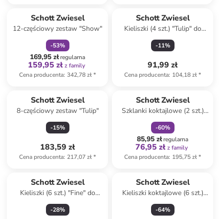
zniżka
family
Schott Zwiesel
Schott Zwiesel
12-częściowy zestaw "Show"
Kieliszki (4 szt.) "Tulip" do
czerwonego wina - 497 ml
-
53
%
-
11
%
169,95 zł
regularna
159,95 zł
91,99 zł
z family
Cena producenta
:
342,78 zł
*
Cena producenta
:
104,18 zł
*
zniżka
family
Schott Zwiesel
Schott Zwiesel
8-częściowy zestaw "Tulip"
Szklanki koktajlowe (2 szt.)
"Classic" - 311 ml
-
15
%
-
60
%
85,95 zł
regularna
183,59 zł
76,95 zł
z family
Cena producenta
:
217,07 zł
*
Cena producenta
:
195,75 zł
*
Schott Zwiesel
Schott Zwiesel
Kieliszki (6 szt.) "Fine" do
Kieliszki koktajlowe (6 szt.)
czerwonego wina - 486 ml
"Bar Special" - 530 ml
-
28
%
-
64
%