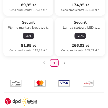
89,95 zł
174,95 zł
Cena producenta
:
130,17 zł
*
Cena producenta
:
391,28 zł
*
Securit
Securit
Płynne markery kredowe (7
Lampa stołowa LED w
szt.) "Securit®" w różnych
kolorze białym - wys. 20 x Ø
-
30
%
-
28
%
kolorach
7,5 cm
81,95 zł
266,03 zł
Cena producenta
:
117,38 zł
*
Cena producenta
:
369,53 zł
*
1