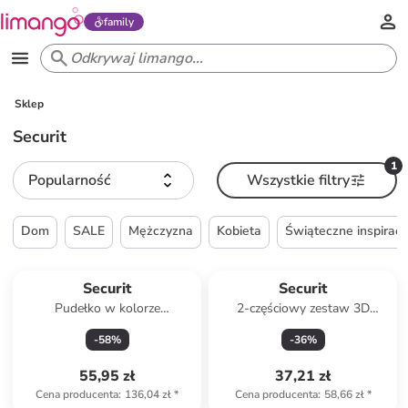
family
Sklep
Securit
1
Popularność
Wszystkie filtry
Dom
SALE
Mężczyzna
Kobieta
Świąteczne inspiracj
Securit
Securit
Pudełko w kolorze
2-częściowy zestaw 3D
jasnobrązowym - 35 x 21 x
"Whale" - 14,5 x 22 x 10 cm
-
58
%
-
36
%
28,3 cm
55,95 zł
37,21 zł
Cena producenta
:
136,04 zł
*
Cena producenta
:
58,66 zł
*