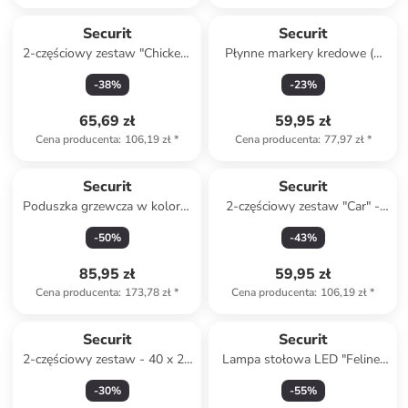
Securit
Securit
2-częściowy zestaw "Chicken"
Płynne markery kredowe (4
- 27,3 x 37,4 x 0,30 cm
szt.) "Securit®" w kolorze
-
38
%
-
23
%
białym
65,69 zł
59,95 zł
Cena producenta
:
106,19 zł
*
Cena producenta
:
77,97 zł
*
Securit
Securit
Poduszka grzewcza w kolorze
2-częściowy zestaw "Car" -
brązowym - 45 x 45 cm
49,5 x 19 x 0,30 cm
-
50
%
-
43
%
85,95 zł
59,95 zł
Cena producenta
:
173,78 zł
*
Cena producenta
:
106,19 zł
*
Securit
Securit
2-częściowy zestaw - 40 x 20
Lampa stołowa LED "Feline"
x 1 cm
w kolorze białym - wys. 38 x
-
30
%
-
55
%
Ø 11 cm