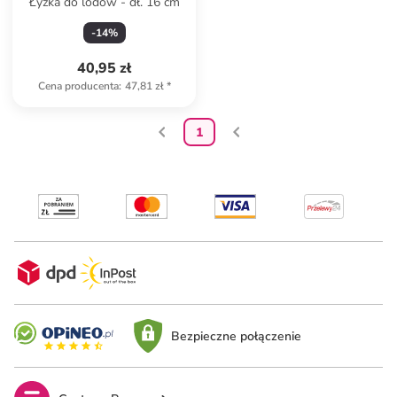
Łyżka do lodów - dł. 16 cm
-
14
%
40,95 zł
Cena producenta
:
47,81 zł
*
1
Bezpieczne połączenie