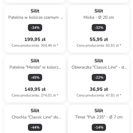
Silit
Silit
Patelnia w kolorze czarnym -
Miska - Ø 20 cm
Ø 20 cm
-
34
%
-
32
%
199,95 zł
55,95 zł
Cena producenta
:
304,46 zł
*
Cena producenta
:
82,61 zł
*
Silit
Silit
Patelnia "Merida" w kolorze
Obieraczka "Classic Line" - dł.
czarnym - Ø 28 cm
19 cm
-
45
%
-
22
%
149,95 zł
36,95 zł
Cena producenta
:
274,01 zł
*
Cena producenta
:
47,81 zł
*
Silit
Silit
Chochla "Classic Line" do
Timer "Puk 235" - Ø 7 cm
sosu - dł. 28 cm
-
44
%
-
14
%