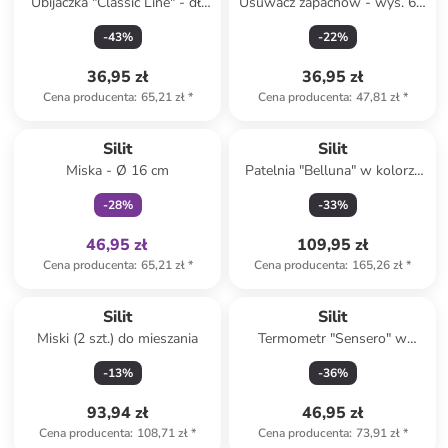
Ubijaczka "Classic Line" - dł.
Usuwacz zapachów - wys. 6,5
28 cm
cm
-
43
%
-
22
%
36,95 zł
36,95 zł
Cena producenta
:
65,21 zł
*
Cena producenta
:
47,81 zł
*
Tylko z
family
Silit
Silit
Miska - Ø 16 cm
Patelnia "Belluna" w kolorze
niebieskim - Ø 24 cm
-
28
%
-
33
%
46,95 zł
109,95 zł
Cena producenta
:
65,21 zł
*
Cena producenta
:
165,26 zł
*
Silit
Silit
Miski (2 szt.) do mieszania
Termometr "Sensero" w
kolorze czarnym do mięsa - Ø
-
13
%
-
36
%
6,2 cm
93,94 zł
46,95 zł
Cena producenta
:
108,71 zł
*
Cena producenta
:
73,91 zł
*