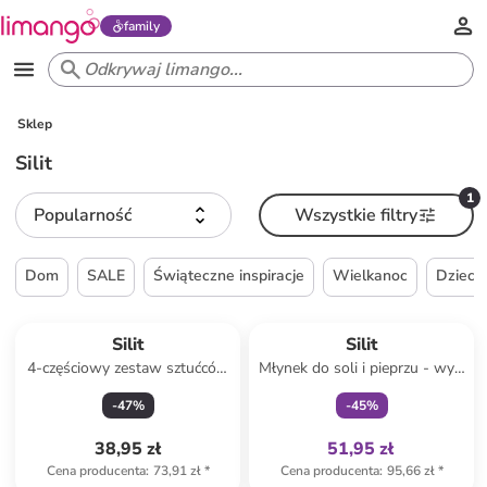
family
Sklep
Silit
1
Popularność
Wszystkie filtry
Dom
SALE
Świąteczne inspiracje
Wielkanoc
Dzieck
Tylko z
family
Silit
Silit
4-częściowy zestaw sztućców
Młynek do soli i pieprzu - wys.
dziecięcych "Pezzy"
14 cm
-
47
%
-
45
%
38,95 zł
51,95 zł
Cena producenta
:
73,91 zł
*
Cena producenta
:
95,66 zł
*