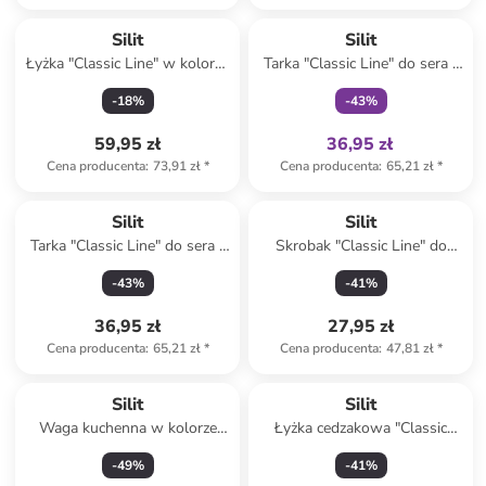
Tylko z
family
Silit
Silit
Łyżka "Classic Line" w kolorze
Tarka "Classic Line" do sera -
srebrno-antracytowym do
dł. 24 cm
-
18
%
-
43
%
serwowania - dł. 33 cm
59,95 zł
36,95 zł
Cena producenta
:
73,91 zł
*
Cena producenta
:
65,21 zł
*
Silit
Silit
Tarka "Classic Line" do sera -
Skrobak "Classic Line" do
dł. 25 cm
cytryny - dł. 14 cm
-
43
%
-
41
%
36,95 zł
27,95 zł
Cena producenta
:
65,21 zł
*
Cena producenta
:
47,81 zł
*
Top deal
Silit
Silit
Waga kuchenna w kolorze
Łyżka cedzakowa "Classic
czerwono-czarnym - 25,2 x
Line" w kolorze srebrno-
-
49
%
-
41
%
15,2 cm
antracytowym - dł. 33 cm