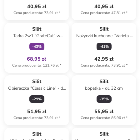
40,95 zł
40,95 zł
Cena producenta
:
73,91 zł
*
Cena producenta
:
47,81 zł
*
Tylko z
family
Silit
Silit
Tarka 2w1 "GrateCut" w
Nożyczki kuchenne "Varieta "
kolorze czarno-czerwonym -
w kolorze czarno-jasnoszarym
-
43
%
-
41
%
dł. 29,6 cm
- dł. 21 cm
68,95 zł
42,95 zł
Cena producenta
:
121,76 zł
*
Cena producenta
:
73,91 zł
*
Silit
Silit
Obieraczka "Classic Line" - dł.
Łopatka - dł. 32 cm
19 cm
-
29
%
-
35
%
51,95 zł
55,95 zł
Cena producenta
:
73,91 zł
*
Cena producenta
:
86,96 zł
*
Silit
Silit