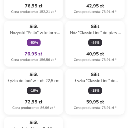
76,95 zł
42,95 zł
Cena producenta
:
152,21 zł
*
Cena producenta
:
73,91 zł
*
Tylko z
family
Silit
Silit
Nożyczki "Pollo" w kolorze
Nóż "Classic Line" do pizzy -
srebrno-czarnym do drobiu -
dł. 17,5 cm
-
50
%
-
44
%
dł. 24 cm
76,95 zł
40,95 zł
Cena producenta
:
156,56 zł
*
Cena producenta
:
73,91 zł
*
Silit
Silit
Łyżka do lodów - dł. 22,5 cm
Łyżka "Classic Line" do
spaghetti - dł. 32 cm
-
16
%
-
18
%
72,95 zł
59,95 zł
Cena producenta
:
86,96 zł
*
Cena producenta
:
73,91 zł
*
Silit