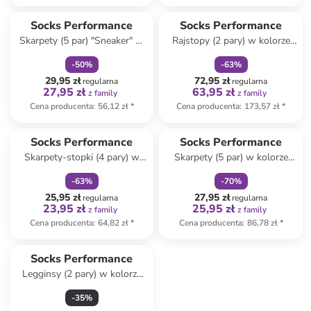
zniżka
family
zniżka
family
Socks Performance
Socks Performance
Skarpety (5 par) "Sneaker" w
Rajstopy (2 pary) w kolorze
kolorze białym
czarnym
-
50
%
-
63
%
29,95 zł
72,95 zł
regularna
regularna
27,95 zł
63,95 zł
z family
z family
Cena producenta
:
56,12 zł
*
Cena producenta
:
173,57 zł
*
zniżka
family
zniżka
family
Socks Performance
Socks Performance
Skarpety-stopki (4 pary) w
Skarpety (5 par) w kolorze
kolorze beżowym
czarno-szarym
-
63
%
-
70
%
25,95 zł
27,95 zł
regularna
regularna
23,95 zł
25,95 zł
z family
z family
Cena producenta
:
64,82 zł
*
Cena producenta
:
86,78 zł
*
Socks Performance
Legginsy (2 pary) w kolorze
czarnym
-
35
%