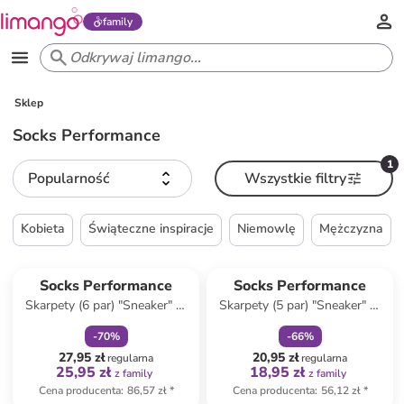
family
Sklep
Socks Performance
1
Popularność
Wszystkie filtry
Kobieta
Świąteczne inspiracje
Niemowlę
Mężczyzna
zniżka
family
zniżka
family
Socks Performance
Socks Performance
Skarpety (6 par) "Sneaker" w
Skarpety (5 par) "Sneaker" w
kolorze czarnym
kolorze czarnym
-
70
%
-
66
%
27,95 zł
20,95 zł
regularna
regularna
25,95 zł
18,95 zł
z family
z family
Cena producenta
:
86,57 zł
*
Cena producenta
:
56,12 zł
*